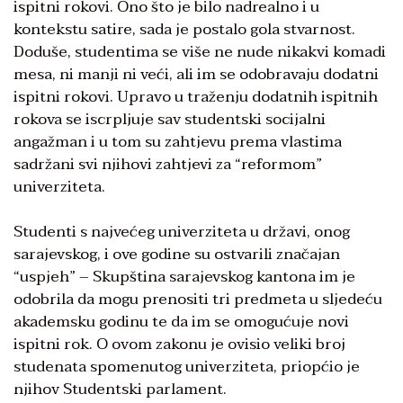
ispitni rokovi. Ono što je bilo nadrealno i u
kontekstu satire, sada je postalo gola stvarnost.
Doduše, studentima se više ne nude nikakvi komadi
mesa, ni manji ni veći, ali im se odobravaju dodatni
ispitni rokovi. Upravo u traženju dodatnih ispitnih
rokova se iscrpljuje sav studentski socijalni
angažman i u tom su zahtjevu prema vlastima
sadržani svi njihovi zahtjevi za “reformom”
univerziteta.
Studenti s najvećeg univerziteta u državi, onog
sarajevskog, i ove godine su ostvarili značajan
“uspjeh” – Skupština sarajevskog kantona im je
odobrila da mogu prenositi tri predmeta u sljedeću
akademsku godinu te da im se omogućuje novi
ispitni rok. O ovom zakonu je ovisio veliki broj
studenata spomenutog univerziteta, priopćio je
njihov Studentski parlament.