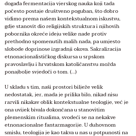
događa fermentacija vjerskog nauka koji tada
počesto postaje društveno poguban, što dobro
vidimo prema našem kontekstualnom iskustvu,
gdje stanovit dio religijskih struktura i njihovih
pobornika okreće ideju velike nade protiv
prethodno spomenutih malih nada, pa umjesto
slobode doprinose izgradnji okova. Sakralizacija
etnonacionalističkog diskursa u srpskom
pravoslavlju i hrvatskom katoličanstvu možda
ponajbolje svjedoči o tom. (…)
U skladu s tim, naši prostori bilježe velik
nedostatak, jer, mada je prilika bilo, nikad nisu
razvili nikakav oblik kontekstualne teologije, već je
ona uvijek bivala dokončana u stanovitim
plemenskim ritualima, svodeći se na nekakve
etnonacionalne fantazmagorije. U duhovnom
smislu, teologija je kao takva u nas u potpunosti na