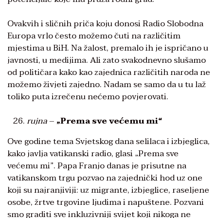
Ovakvih i sličnih priča koju donosi Radio Slobodna
Europa vrlo često možemo čuti na različitim
mjestima u BiH. Na žalost, premalo ih je ispričano u
javnosti, u medijima. Ali zato svakodnevno slušamo
od političara kako kao zajednica različitih naroda ne
možemo živjeti zajedno. Nadam se samo da u tu laž
toliko puta izrečenu nećemo povjerovati.
rujna
–
„Prema sve većemu mi“
Ove godine tema Svjetskog dana selilaca i izbjeglica,
kako javlja vatikanski radio, glasi „Prema sve
većemu mi”. Papa Franjo danas je prisutne na
vatikanskom trgu pozvao na zajednički hod uz one
koji su najranjiviji: uz migrante, izbjeglice, raseljene
osobe, žrtve trgovine ljudima i napuštene. Pozvani
smo graditi sve inkluzivniji svijet koji nikoga ne