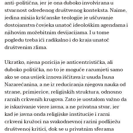
anti-politična, jer je ona duboko involvirana u
stvarnost određenog društvenog konteksta. Naime,
jedina misija kršćanske teologije je uščuvanje
dostojanstva čovjeka unatoč ideološkim agendama i
njihovim možebitnim devijacijama. I u tome
pogledu treba ići radikalno i do kraja unatoč
društvenim zlima.
Ukratko, njena pozicija je anticentristička, ali
duboko politička, no to je moguće razumjeti samo
ako se ona uvijek iznova iščitava iz usuda Isusa
Nazarećanina, a ne iz reduciranja njegova nauka od
strane, primjerice, religijskih struktura, odnosno
raznih crkvenih krugova. Zato je uostalom važno da
je iskazivanje vjere javna, a ne privatna stvar, jer
kad je javna onda religijske institucije i razni
crkveni kružoci na svakodnevnoj razini podliježu
društvenoj kritici, dok se u privatnim sferama