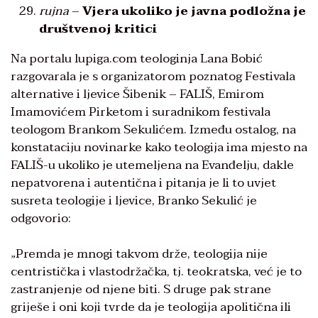
rujna
–
Vjera ukoliko je javna podložna je
društvenoj kritici
Na portalu lupiga.com teologinja Lana Bobić
razgovarala je s organizatorom poznatog Festivala
alternative i ljevice Šibenik – FALIŠ, Emirom
Imamovićem Pirketom i suradnikom festivala
teologom Brankom Sekulićem. Između ostalog, na
konstataciju novinarke kako teologija ima mjesto na
FALIŠ-u ukoliko je utemeljena na Evanđelju, dakle
nepatvorena i autentična i pitanja je li to uvjet
susreta teologije i ljevice, Branko Sekulić je
odgovorio:
„Premda je mnogi takvom drže, teologija nije
centristička i vlastodržačka, tj. teokratska, već je to
zastranjenje od njene biti. S druge pak strane
griješe i oni koji tvrde da je teologija apolitična ili