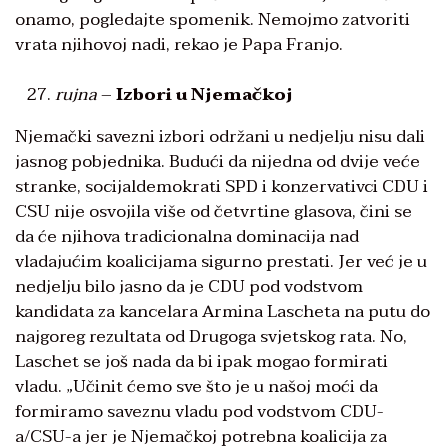
onamo, pogledajte spomenik. Nemojmo zatvoriti
vrata njihovoj nadi, rekao je Papa Franjo.
rujna
–
Izbori u Njemačkoj
Njemački savezni izbori održani u nedjelju nisu dali
jasnog pobjednika. Budući da nijedna od dvije veće
stranke, socijaldemokrati SPD i konzervativci CDU i
CSU nije osvojila više od četvrtine glasova, čini se
da će njihova tradicionalna dominacija nad
vladajućim koalicijama sigurno prestati. Jer već je u
nedjelju bilo jasno da je CDU pod vodstvom
kandidata za kancelara Armina Lascheta na putu do
najgoreg rezultata od Drugoga svjetskog rata. No,
Laschet se još nada da bi ipak mogao formirati
vladu. „Učinit ćemo sve što je u našoj moći da
formiramo saveznu vladu pod vodstvom CDU-
a/CSU-a jer je Njemačkoj potrebna koalicija za