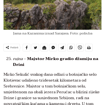
Jama na Kazanima iznad Sarajava. Foto: polis.ba
Podijeli
rujna
–
Majstor Mirko gradio džamiju na
Drini
Mirko Sekulić svakog dana odlazi u bošnjačko selo
Klotjevac udaljeno tridesetak kilometara od
Srebrenice. Majstor u tom bošnjačkom selu,
smještenom na obali jezera Perućac u blizini rijeke
Drine i granice sa susjednom Srbijom, radi na
povratničkim kućama u kamenu i drvetu. U tom