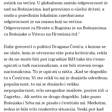
uvijek na većini. U globalnom smislu odgovornost je
sad na Bošnjacima, kad govorimo o cijeloj državi, a
onda u pojedinim lokalnim zajednicama
odgovornost je na onima koji su većina.
Odgovornost za Hrvate u Bugojnu je na Bošnjacima,
za Bošnjake u Vitezu na Hrvatima itd.“
Dalje govoreći o politici Dragana Čovića, s kojom se
ne slaže, koju je otvoreno više puta kritizirala, rekla
je da ne može biti put izgradnje BiH tako što ćemo
upirati u tuđi nacionalizam, a ne biti svjesni svoga
nacionalizma. To je upirati u ništa. „Kad se dogodilo
to s Čovićem, Vi ste rekli to mi je donijelo određenu
popularnost, to mi je donijelo i veliku
nepopularnost, vrlo neugodne mailove, pozive itd. u
Zagrebu… Ali nešto se drugo dogodilo. Jako puno
Bošnjaka i Srba mi je pisalo i čestitalo mi. Međutim,
jedna je bila vrlo znakovita situacija. Svaki put kad