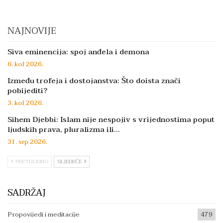
NAJNOVIJE
Siva eminencija: spoj anđela i demona
6. kol 2026.
Između trofeja i dostojanstva: Što doista znači
pobijediti?
3. kol 2026.
Sihem Djebbi: Islam nije nespojiv s vrijednostima poput
ljudskih prava, pluralizma ili…
31. srp 2026.
PRETHODNO
SLJEDEĆE
SADRŽAJ
Propovijedi i meditacije
479