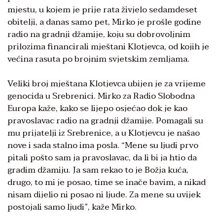
mjestu, u kojem je prije rata živjelo sedamdeset
obitelji, a danas samo pet, Mirko je prošle godine
radio na gradnji džamije, koju su dobrovoljnim
prilozima financirali mještani Klotjevca, od kojih je
većina rasuta po brojnim svjetskim zemljama.
Veliki broj mještana Klotjevca ubijen je za vrijeme
genocida u Srebrenici. Mirko za Radio Slobodna
Europa kaže, kako se lijepo osjećao dok je kao
pravoslavac radio na gradnji džamije. Pomagali su
mu prijatelji iz Srebrenice, a u Klotjevcu je našao
nove i sada stalno ima posla. “Mene su ljudi prvo
pitali pošto sam ja pravoslavac, da li bi ja htio da
gradim džamiju. Ja sam rekao to je Božja kuća,
drugo, to mi je posao, time se inače bavim, a nikad
nisam dijelio ni posao ni ljude. Za mene su uvijek
postojali samo ljudi”, kaže Mirko.