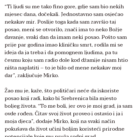
“Ti ljudi su me tako fino gore, gdje sam bio nekih
mjesec dana, dočekali. Jednostavno sam osjećao
nekakav mir. Poslije toga kada sam završio taj
posao, meni se otvorilo, znači ima to neko Božje
davanje, svaki dan da imam neki posao. Pošto sam
prije par godina imao kliničku smrt, rodila mi se
ideja da ja treba i da pomognem ljudima, pa tu
česmu koju sam radio dole kod džamije nisam htio
ništa naplatiti – to je bilo od mene nekakav moj
dar”, zaključuje Mirko.
Žao mu je, kaže, što političari neće da iskoriste
posao koji radi, kako bi Srebrenica bila mjesto
boljeg života. “To me boli, jer ovo je moj grad, ja sam
ovde rođen. Čitav svoj život proveo i ostavio i ja i
moja djeca”, dodaje Mirko, koji na svaki način
pokušava da život učini boljim koristeći prirodne
potencijale koje mu pruža rodni grad.