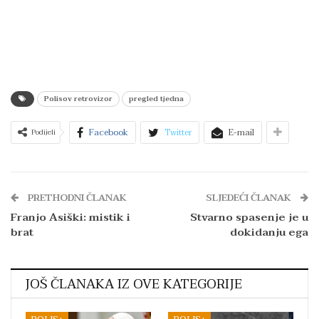
Polisov retrovizor
pregled tjedna
Facebook
Twitter
E-mail
Podijeli
PRETHODNI ČLANAK
SLJEDEĆI ČLANAK
Franjo Asiški: mistik i
Stvarno spasenje je u
brat
dokidanju ega
JOŠ ČLANAKA IZ OVE KATEGORIJE