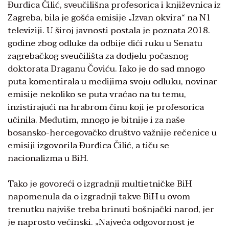
Đurđica Čilić, sveučilišna profesorica i književnica iz
Zagreba, bila je gošća emisije „Izvan okvira“ na N1
televiziji. U široj javnosti postala je poznata 2018.
godine zbog odluke da odbije dići ruku u Senatu
zagrebačkog sveučilišta za dodjelu počasnog
doktorata Draganu Čoviću. Iako je do sad mnogo
puta komentirala u medijima svoju odluku, novinar
emisije nekoliko se puta vraćao na tu temu,
inzistirajući na hrabrom činu koji je profesorica
učinila. Međutim, mnogo je bitnije i za naše
bosansko-hercegovačko društvo važnije rečenice u
emisiji izgovorila Đurđica Čilić, a tiču se
nacionalizma u BiH.
Tako je govoreći o izgradnji multietničke BiH
napomenula da o izgradnji takve BiH u ovom
trenutku najviše treba brinuti bošnjački narod, jer
je naprosto većinski. „Najveća odgovornost je