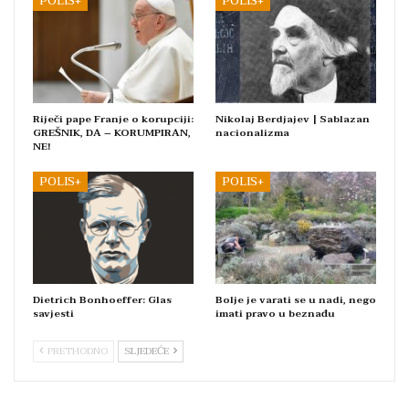
POLIS+
POLIS+
Riječi pape Franje o korupciji:
Nikolaj Berdjajev | Sablazan
GREŠNIK, DA – KORUMPIRAN,
nacionalizma
NE!
POLIS+
POLIS+
Dietrich Bonhoeffer: Glas
Bolje je varati se u nadi, nego
savjesti
imati pravo u beznađu
PRETHODNO
SLJEDEĆE