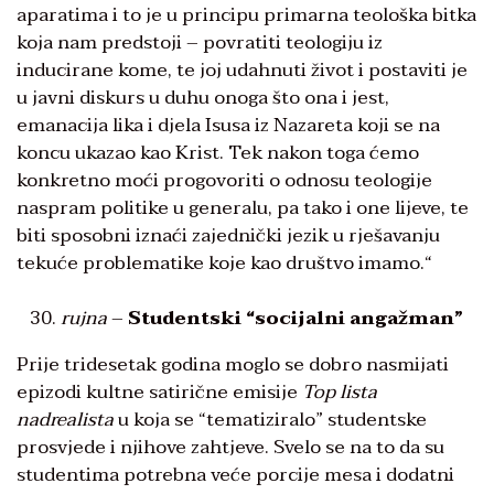
aparatima i to je u principu primarna teološka bitka
koja nam predstoji – povratiti teologiju iz
inducirane kome, te joj udahnuti život i postaviti je
u javni diskurs u duhu onoga što ona i jest,
emanacija lika i djela Isusa iz Nazareta koji se na
koncu ukazao kao Krist. Tek nakon toga ćemo
konkretno moći progovoriti o odnosu teologije
naspram politike u generalu, pa tako i one lijeve, te
biti sposobni iznaći zajednički jezik u rješavanju
tekuće problematike koje kao društvo imamo.“
rujna
–
Studentski “socijalni angažman”
Prije tridesetak godina moglo se dobro nasmijati
epizodi kultne satirične emisije
Top lista
nadrealista
u koja se “tematiziralo” studentske
prosvjede i njihove zahtjeve. Svelo se na to da su
studentima potrebna veće porcije mesa i dodatni