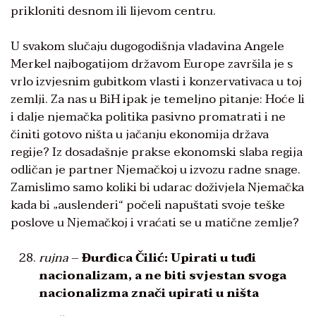
prikloniti desnom ili lijevom centru.
U svakom slučaju dugogodišnja vladavina Angele
Merkel najbogatijom državom Europe završila je s
vrlo izvjesnim gubitkom vlasti i konzervativaca u toj
zemlji. Za nas u BiH ipak je temeljno pitanje: Hoće li
i dalje njemačka politika pasivno promatrati i ne
činiti gotovo ništa u jačanju ekonomija država
regije? Iz dosadašnje prakse ekonomski slaba regija
odličan je partner Njemačkoj u izvozu radne snage.
Zamislimo samo koliki bi udarac doživjela Njemačka
kada bi „auslenderi“ počeli napuštati svoje teške
poslove u Njemačkoj i vraćati se u matične zemlje?
rujna
–
Đurđica Čilić: Upirati u tuđi
nacionalizam, a ne biti svjestan svoga
nacionalizma znači upirati u ništa