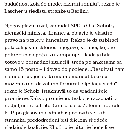
budućnost koja će modernizirati zemlju“, rekao je
Lascher u sjedištu stranke u Berlinu.
Njegov glavni rival, kandidat SPD-a Olaf Scholz
,
njemački ministar financija, objavio je vlastito
pravo na poziciju kancelara. Rekao je da su birači
pokazali jasnu sklonost njegovoj stranci, koju je
pokrenuo na početku kampanje – kada je bila
gotovo u beznadnoj situaciji, treća po anketama sa
samo 15 posto – i doveo do pobjede. „Rezultati nam
nameću zaključak da imamo mandat tako da
možemo reći da želimo formirati sljedeću vladu“,
rekao je Scholz, istaknuvši to da građani žele
promjene. Kakvu promjenu, teško je razaznati iz
nedjeljnih rezultata. Čini se da su Zeleni i Liberali
FDP, po glasovima odmah ispod ovih velikih
stranaka, predodređeni biti dijelom sljedeće
vladajuće koalicije. Ključno je pitanje hoće li se