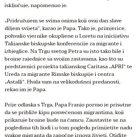
isključuje, napomenuo je.
„Pridružujem se svima onima koji ovaj dan slave
diljem svijeta“, kazao je Papa. Tako je, primjerice,
pohvalio vjernike okupljene u Loretu na inicijativu
Talijanske biskupske konferencije za migrante i
izbjeglice. Na Trgu svetog Petra su isto tako bile i
brojne zajednice sa svojim zastavama, kao što su
predstavnici projekta talijanskog Caritasa „APRI“ te
Ureda za migrante Rimske biskupije i centra
„Astalli“. Hvala vam na velikodušnoj predanosti,
rekao im je Papa.
Prije odlaska s Trga, Papa Franjo pozvao je prisutne
da se približe kipu posvećenom migrantima, koji
prikazuje brojne ljude na čamcu. Zaustavite se na
pogledima tih ljudi i u tom pogledu primijetite nadu
svakog migranta da započne iznova živjeti. Otiđite