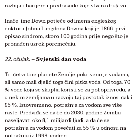
razbijati barijere i predrasude koje stvara društvo.
Inače, ime Down potječe od imena engleskog
doktora Johna Langdona Downa koji je 1866. prvi
opisao sindrom, skoro 100 godina prije nego što je
pronađen uzrok poremećaju.
22. ožujak
. –
Svjetski dan voda
Tri četvrtine planete Zemlje pokriveno je vodama,
ali samo mali djelić toga čini pitka voda. Od toga, 70
% vode koja se skuplja koristi se za poljoprivredu, a
u nekim zemljama u razvoju taj postotak iznosi čak i
95 %. Istovremeno, potražnja za vodom sve više
raste. Predviđa se da će do 2030. godine Zemlju
naseljavati oko 8,1 milijardi ljudi, a da će se
potražnja za vodom povećati za 55 % u odnosu na
potražnju iz 1998. godine.