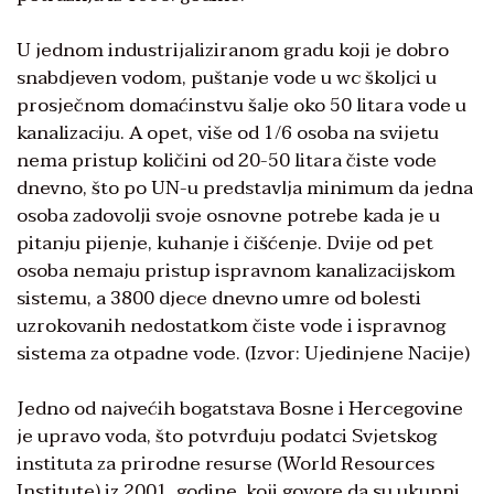
U jednom industrijaliziranom gradu koji je dobro
snabdjeven vodom, puštanje vode u wc školjci u
prosječnom domaćinstvu šalje oko 50 litara vode u
kanalizaciju. A opet, više od 1/6 osoba na svijetu
nema pristup količini od 20-50 litara čiste vode
dnevno, što po UN-u predstavlja minimum da jedna
osoba zadovolji svoje osnovne potrebe kada je u
pitanju pijenje, kuhanje i čišćenje. Dvije od pet
osoba nemaju pristup ispravnom kanalizacijskom
sistemu, a 3800 djece dnevno umre od bolesti
uzrokovanih nedostatkom čiste vode i ispravnog
sistema za otpadne vode. (Izvor: Ujedinjene Nacije)
Jedno od najvećih bogatstava Bosne i Hercegovine
je upravo voda, što potvrđuju podatci Svjetskog
instituta za prirodne resurse (World Resources
Institute) iz 2001. godine, koji govore da su ukupni