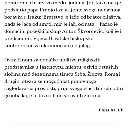
pomirenje i bratstvo među ljudima. Jer, kako nas je
podsjetio papa Franjo i za vrijeme svoga nedavnog
boravka u Iraku: ‘Bratstvo je jače od bratoubilaštva,
nada je jača od smrti, mir je jači od rata’“, kazao je
domaćin, požeški biskup Antun Škvorčević, koji je i
predsjednik Vijeća Hrvatske biskupske
konferencije za ekumenizam i dijalog.
Ovim činom zajedničke molitve religijskih
predstavnika u Jasenovcu, mjestu jezivih ustaških
zločina nad desetinama tisuća Srba, Židova, Roma i
drugih, otvara se mogućnost ponovnoga
sagledavanja prošlosti, prije svega vlastitih zabluda i
grijeha koji su dovodili do strašnih zločina.
Polis.ba, I.T.