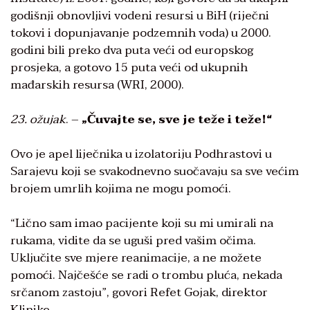
godišnji obnovljivi vodeni resursi u BiH (riječni
tokovi i dopunjavanje podzemnih voda) u 2000.
godini bili preko dva puta veći od europskog
prosjeka, a gotovo 15 puta veći od ukupnih
mađarskih resursa (WRI, 2000).
23. ožujak
. –
„
Čuvajte se, sve je teže i teže!“
Ovo je apel liječnika u izolatoriju Podhrastovi u
Sarajevu koji se svakodnevno suočavaju sa sve većim
brojem umrlih kojima ne mogu pomoći.
“Lično sam imao pacijente koji su mi umirali na
rukama, vidite da se uguši pred vašim očima.
Uključite sve mjere reanimacije, a ne možete
pomoći. Najčešće se radi o trombu pluća, nekada
srčanom zastoju”, govori Refet Gojak, direktor
Klinike.