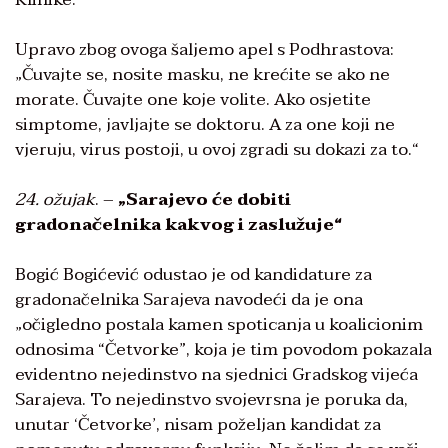
Upravo zbog ovoga šaljemo apel s Podhrastova:
„Čuvajte se, nosite masku, ne krećite se ako ne
morate. Čuvajte one koje volite. Ako osjetite
simptome, javljajte se doktoru. A za one koji ne
vjeruju, virus postoji, u ovoj zgradi su dokazi za to.“
24. ožujak
. –
„Sarajevo će dobiti
gradonačelnika kakvog i zaslužuje“
Bogić Bogićević odustao je od kandidature za
gradonačelnika Sarajeva navodeći da je ona
„očigledno postala kamen spoticanja u koalicionim
odnosima “Četvorke”, koja je tim povodom pokazala
evidentno nejedinstvo na sjednici Gradskog vijeća
Sarajeva. To nejedinstvo svojevrsna je poruka da,
unutar ‘Četvorke’, nisam poželjan kandidat za