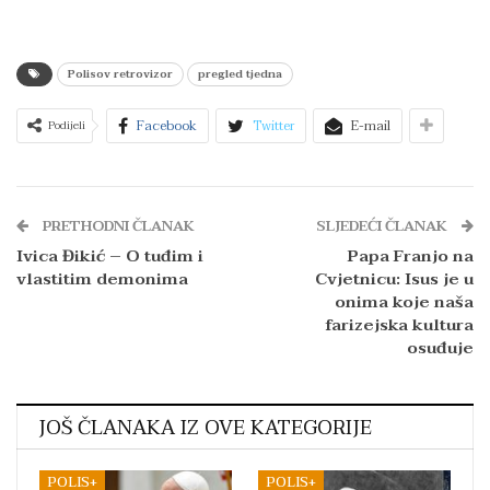
Polisov retrovizor
pregled tjedna
Facebook
Twitter
E-mail
Podijeli
PRETHODNI ČLANAK
SLJEDEĆI ČLANAK
Ivica Đikić – O tuđim i
Papa Franjo na
vlastitim demonima
Cvjetnicu: Isus je u
onima koje naša
farizejska kultura
osuđuje
JOŠ ČLANAKA IZ OVE KATEGORIJE
POLIS+
POLIS+