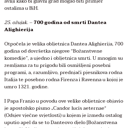
avliji kako bi glavni grad mogao biti primjer
ostalima u BiH.
25. ožujak
. –
700 godina od smrti Dantea
Alighierija
Otpočela je velika obljetnica Dantea Alighierija, 700
godina od dovršetka njegove “Božanstvene
komedije”, a ujedno i obljetnica smrti. U mnogim su
zemljama za tu prigodu bili osmišljeni posebni
programi, a, razumljivo, prednjači pjesnikova rodna
Italija te posebno rodna Firenza i Ravenna u kojoj je
umro 1321. godine.
I Papa Franjo u povodu ove velike obljetnice objavio
je apostolsko pismo „Candor lucis aeternae“
(Odsjev vječne svjetlosti) u kojem je između ostalog
uputio apel da se to Danteovo djelo [Božanstvena