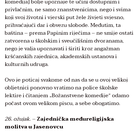
komedija] bolje upoznaje te učini dostupnim i
privlačnim, ne samo znanstvenicima, nego i svima
koji svoj životni i vjerski put žele živjeti svjesno,
prihvaćajući dar i obvezu slobode. Međutim, ta
baština – prema Papinim riječima – ne smije ostati
zatvorena u školskim i sveučilišnim dvoranama,
nego je valja upoznavati i širiti kroz angažman
kršćanskih zajednica, akademskih ustanova i
kulturnih udruga.
Ovo je poticaj svakome od nas da se u ovoj velikoj
obljetnici ponovno vratimo na police školske
lektire i čitanjem „Božanstvene komedije“ odamo
počast ovom velikom piscu, a sebe obogatimo.
26. ožujak
. –
Zajednička međureligijska
molitva u Jasenovcu