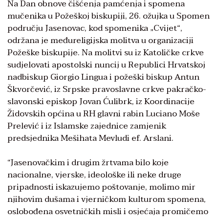
Na Dan obnove čišćenja pamćenja i spomena
mučenika u Požeškoj biskupiji, 26. ožujka u Spomen
području Jasenovac, kod spomenika „Cvijet“,
održana je međureligijska molitva u organizaciji
Požeške biskupije. Na molitvi su iz Katoličke crkve
sudjelovati apostolski nuncij u Republici Hrvatskoj
nadbiskup Giorgio Lingua i požeški biskup Antun
Škvorčević, iz Srpske pravoslavne crkve pakračko-
slavonski episkop Jovan Ćulibrk, iz Koordinacije
Židovskih općina u RH glavni rabin Luciano Moše
Prelević i iz Islamske zajednice zamjenik
predsjednika Mešihata Mevludi ef. Arslani.
“Jasenovačkim i drugim žrtvama bilo koje
nacionalne, vjerske, ideološke ili neke druge
pripadnosti iskazujemo poštovanje, molimo mir
njihovim dušama i vjerničkom kulturom spomena,
oslobođena osvetničkih misli i osjećaja promičemo