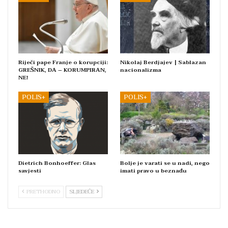
Riječi pape Franje o korupciji:
Nikolaj Berdjajev | Sablazan
GREŠNIK, DA – KORUMPIRAN,
nacionalizma
NE!
POLIS+
POLIS+
Dietrich Bonhoeffer: Glas
Bolje je varati se u nadi, nego
savjesti
imati pravo u beznađu
PRETHODNO
SLJEDEĆE