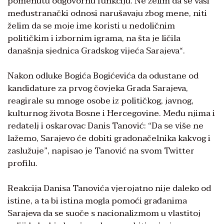
pomenutu odgovornu funkciju. Ne želim da se vaši
međustranački odnosi narušavaju zbog mene, niti
želim da se moje ime koristi u nedoličnim
političkim i izbornim igrama, na šta je ličila
današnja sjednica Gradskog vijeća Sarajeva“.
Nakon odluke Bogića Bogićevića da odustane od
kandidature za prvog čovjeka Grada Sarajeva,
reagirale su mnoge osobe iz političkog, javnog,
kulturnog života Bosne i Hercegovine. Među njima i
redatelj i oskarovac Danis Tanović: “Da se više ne
lažemo, Sarajevo će dobiti gradonačelnika kakvog i
zaslužuje”, napisao je Tanović na svom Twitter
profilu.
Reakcija Danisa Tanovića vjerojatno nije daleko od
istine, a ta bi istina mogla pomoći građanima
Sarajeva da se suoče s nacionalizmom u vlastitoj