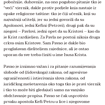
pobožnije, duhovnije, na ono pogubno pitanje tko je
“veći” vjernik, dakle protiv podjele koja nastaje iz
opake religiozne taštine: tko je čiji učenik, koji su
najvažniji učitelji, jer su jedni govorili da su
Apolonovi, jedni Kefini (Petrovi), drugi pak da su
njegovi – Pavlovi, jedni opet da su Kristovi – kao da
je Krist razdijeljen. Za Pavla ne postoji nikoja druga
crkva osim Kristove. Sam Pavao je dakle bio
proglašavan djeliteljem zajednice, ali je ostao
uporan da sve treba činiti u ime Isusa Krista.
Pavao je iznimno važan i za pitanje razumijevanja
slobode od (židovskoga) zakona, od agresivne
ograničenosti i istjerivanja slova zakona, od
juridičkog mešetarenja oko toga tko je pravi vjernik
i tko to može biti gledajući samo na vanjsko
obdržavanje propisa. Pavao se čak usprotivio
prvaku apostola Kefi/Petru u lice i njegovome