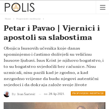
Home
Propovijedi i meditacije
Petar i Pavao | Vjernici i
apostoli sa slabostima
Obojica Isusovih učenika koje danas
spominjemo i častimo doživjeli su veličinu
Isusove ljubavi. Isus Krist je njihovo bogatstvo, i
to su bogatstvo svjedočili bez računice. Nisu
uzmicali, nisu pazili kad je zgodno, a kad
nezgodno vrijeme da budu njegovi autentični
svjedoci i da dokraja založe svoje živote
PROPOVIJEDI I MEDITACIJE
na
28. lip 2021.
By:
Ivan Šarčević