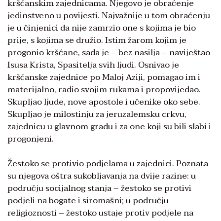
kršćanskim zajednicama. Njegovo je obraćenje
jedinstveno u povijesti. Najvažnije u tom obraćenju
je u činjenici da nije zamrzio one s kojima je bio
prije, s kojima se družio. Istim žarom kojim je
progonio kršćane, sada je – bez nasilja – naviještao
Isusa Krista, Spasitelja svih ljudi. Osnivao je
kršćanske zajednice po Maloj Aziji, pomagao im i
materijalno, radio svojim rukama i propovijedao.
Skupljao ljude, nove apostole i učenike oko sebe.
Skupljao je milostinju za jeruzalemsku crkvu,
zajednicu u glavnom gradu i za one koji su bili slabi i
progonjeni.
Žestoko se protivio podjelama u zajednici. Poznata
su njegova oštra sukobljavanja na dvije razine: u
području socijalnog stanja – žestoko se protivi
podjeli na bogate i siromašni; u području
religioznosti – žestoko ustaje protiv podjele na