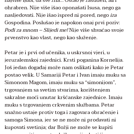
najviše ljubi, da sve zna… Ostao je zastiđen, ali i
ohrabren. Nije više išao oponašati Isusa, nego ga
nasljedovati. Nije išao ispred ni pored, nego
iza
Gospodina. Poslušao je napokon onaj prvi poziv:
Pođi za mnom – Slijedi me!
Nije više shvaćao svoje
prvenstvo kao vlast, nego kao služenje.
Petar je i prvi od učenika, u uskrsnoj vjeri, u
jeruzalemskoj zajednici. Krsti poganina Kornelija.
Još jedan događaj može nam oslikati kako je Petar
postao velik. U Samariji Petar i Ivan imaju muku sa
Simonom Magom, imaju muku sa “simonijom”,
trgovanjem sa svetim stvarima, korištenjem
sakralne moći unutar kršćanske zajednice. Imaju
muku s trgovanjem crkvenim službama. Petar
snažno ustaje protiv toga i zagovara obraćenje i
samoga Simona, jer se ne može ni prodavati ni
kupovati svetinja; dar Božji ne može se kupiti