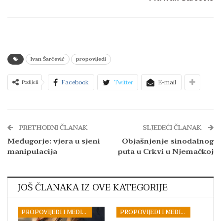
Ivan Šarčević
propovijedi
Facebook
Twitter
E-mail
Podijeli
PRETHODNI ČLANAK
SLJEDEĆI ČLANAK
Međugorje: vjera u sjeni
Objašnjenje sinodalnog
manipulacija
puta u Crkvi u Njemačkoj
JOŠ ČLANAKA IZ OVE KATEGORIJE
PROPOVIJEDI I MEDITACIJE
PROPOVIJEDI I MEDITACIJE