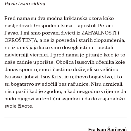
Pavla izvan zidina
.
Pred nama su dva moćna kršćanska uzora kako
nasljedovati Gospodina Isusa – apostoli Petar i
Pavao. I mi smo pozvani živjeti iz ZAHVALNOSTI i
OPROŠTENJA, a ne iz povreda i starih zlopamćenja,
ne iz umišljaja kako smo dosegli istinu i postali
najvjerniji vjernici. I pred nama je pitanje koje je to
naše zadnje uporište. Obojica Isusovih učenika koje
danas spominjemo i častimo doživjeli su veličinu
Isusove ljubavi. Isus Krist je njihovo bogatstvo, i to
su bogatstvo svjedočili bez računice. Nisu uzmicali,
nisu pazili kad je zgodno, a kad nezgodno vrijeme da
budu njegovi autentični svjedoci i da dokraja založe
svoje živote.
Fra Ivan Šarčević