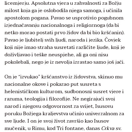
licemjerju. Apsolutna vjera u zahvalnosti za Božju
milost koja ga je oslobodila njega samoga, i učinila
apostolom pogana. Pavao se usprotivio pogubnom
izjednačavanju nacionalnoga i religioznoga (da bi
netko morao postati prvo židov da bi bio kršćanin).
Pavao je ljubitelj svih ljudi, naroda i jezika. Čovjek
koji nije imao straha susretati različite ljude, koji je
doživljavao i teške neuspjehe, ali ga oni nisu
pokolebali, nego je iz nevolja izrastao samo još jači.
On je “izvukao” kršćanstvo iz židovstva, skinuo mu
nacionalne okove i pokazao put susreta s
helenističkom kulturom, sudbonosni susret vjere i
razuma, teologija i filozofije. Ne negirajući svoj
narod i njegovu odgovornost za svijet, Isusovu
poruku Božjega kraljevstva učinio univerzalnom za
sve ljude. I on je svoj život završio kao Isusov
mučenik, u Rimu, kod Tri fontane, danas
Crkva sv.