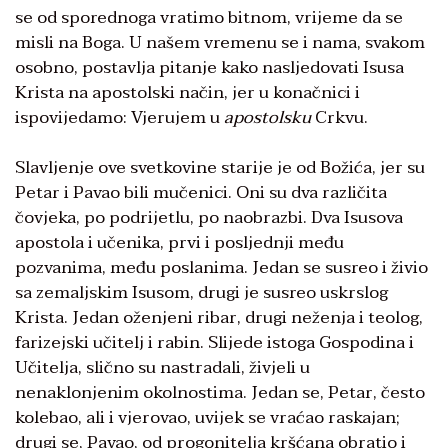
se od sporednoga vratimo bitnom, vrijeme da se
misli na Boga. U našem vremenu se i nama, svakom
osobno, postavlja pitanje kako nasljedovati Isusa
Krista na apostolski način, jer u konačnici i
ispovijedamo: Vjerujem u
apostolsku
Crkvu.
Slavljenje ove svetkovine starije je od Božića, jer su
Petar i Pavao bili mučenici. Oni su dva različita
čovjeka, po podrijetlu, po naobrazbi. Dva Isusova
apostola i učenika, prvi i posljednji među
pozvanima, među poslanima. Jedan se susreo i živio
sa zemaljskim Isusom, drugi je susreo uskrslog
Krista. Jedan oženjeni ribar, drugi neženja i teolog,
farizejski učitelj i rabin. Slijede istoga Gospodina i
Učitelja, slično su nastradali, živjeli u
nenaklonjenim okolnostima. Jedan se, Petar, često
kolebao, ali i vjerovao, uvijek se vraćao raskajan;
drugi se, Pavao, od progonitelja kršćana obratio i