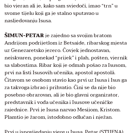
bio vjeran ali je, kako sam svjedoči, imao “trn” u
svome tijelu koji ga je stalno sputavao u
nasljedovanju Isusa.
ŠIMUN-PETAR
je zajedno sa svojim bratom
Andrijom podrijetlom iz Betsaide, ribarskog mjesta
uz Genezaretsko jezero. Čovjek jednostavan,
neiskvaren, ponekad “prijek” i plah, pošten, vjernik
sa slabostima. Ribar koji je odmah pošao za Isusom,
prvi na listi Isusovih učenika, apostol apostolâ.
Čitavom se osobom stavio kao prvi uz Isusa i Isus ga
za takvoga izbrao i prihvatio. Čini se da nije bio
posebno obrazovan, ali je bio glavni organizator,
predstavnik i vođa učenika i Isusove učeničke
zajednice. Prvi je Isusa nazvao Mesijom, Kristom.
Plamtio je žarom, istodobno odlučan i nježan.
Prvi u ispovijedanju vjere u Isusa. Petar (STIJENA),