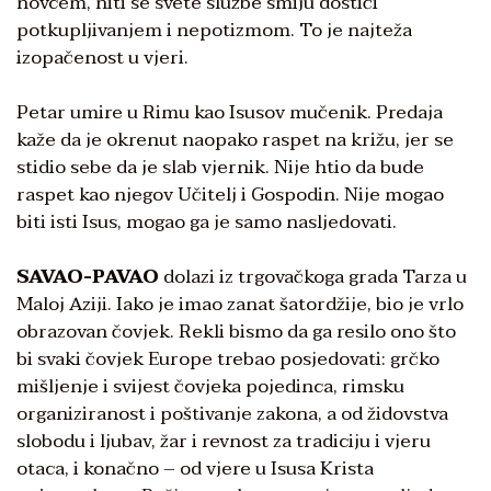
novcem, niti se svete službe smiju dostići
potkupljivanjem i nepotizmom. To je najteža
izopačenost u vjeri.
Petar umire u Rimu kao Isusov mučenik. Predaja
kaže da je okrenut naopako raspet na križu, jer se
stidio sebe da je slab vjernik. Nije htio da bude
raspet kao njegov Učitelj i Gospodin. Nije mogao
biti isti Isus, mogao ga je samo nasljedovati.
SAVAO-PAVAO
dolazi iz trgovačkoga grada Tarza u
Maloj Aziji. Iako je imao zanat šatordžije, bio je vrlo
obrazovan čovjek. Rekli bismo da ga resilo ono što
bi svaki čovjek Europe trebao posjedovati: grčko
mišljenje i svijest čovjeka pojedinca, rimsku
organiziranost i poštivanje zakona, a od židovstva
slobodu i ljubav, žar i revnost za tradiciju i vjeru
otaca, i konačno – od vjere u Isusa Krista