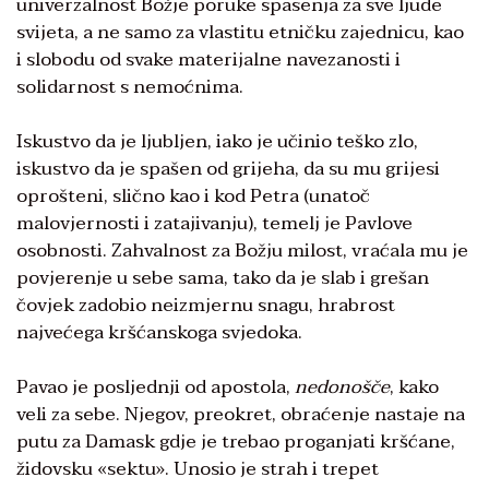
univerzalnost Božje poruke spasenja za sve ljude
svijeta, a ne samo za vlastitu etničku zajednicu, kao
i slobodu od svake materijalne navezanosti i
solidarnost s nemoćnima.
Iskustvo da je ljubljen, iako je učinio teško zlo,
iskustvo da je spašen od grijeha, da su mu grijesi
oprošteni, slično kao i kod Petra (unatoč
malovjernosti i zatajivanju), temelj je Pavlove
osobnosti. Zahvalnost za Božju milost, vraćala mu je
povjerenje u sebe sama, tako da je slab i grešan
čovjek zadobio neizmjernu snagu, hrabrost
najvećega kršćanskoga svjedoka.
Pavao je posljednji od apostola,
nedonošče
, kako
veli za sebe. Njegov, preokret, obraćenje nastaje na
putu za Damask gdje je trebao proganjati kršćane,
židovsku «sektu». Unosio je strah i trepet