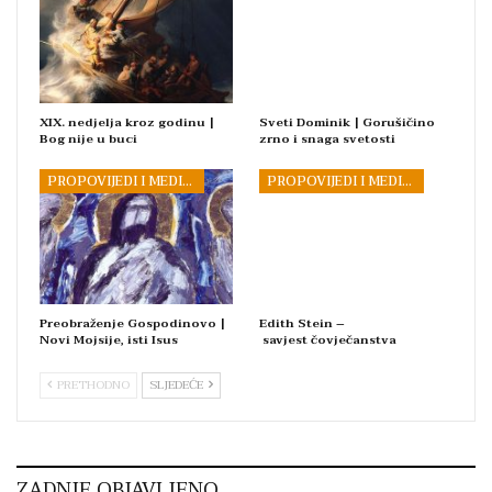
XIX. nedjelja kroz godinu |
Sveti Dominik | Gorušičino
Bog nije u buci
zrno i snaga svetosti
PROPOVIJEDI I MEDITACIJE
PROPOVIJEDI I MEDITACIJE
Preobraženje Gospodinovo |
Edith Stein –
Novi Mojsije, isti Isus
savjest čovječanstva
PRETHODNO
SLJEDEĆE
ZADNJE OBJAVLJENO