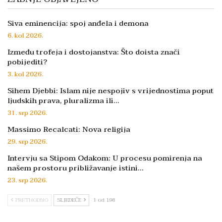
Siva eminencija: spoj anđela i demona
6. kol 2026.
Između trofeja i dostojanstva: Što doista znači
pobijediti?
3. kol 2026.
Sihem Djebbi: Islam nije nespojiv s vrijednostima poput
ljudskih prava, pluralizma ili…
31. srp 2026.
Massimo Recalcati: Nova religija
29. srp 2026.
Intervju sa Stipom Odakom: U procesu pomirenja na
našem prostoru približavanje istini…
23. srp 2026.
PRETHODNO
SLJEDEĆE
1 od 198