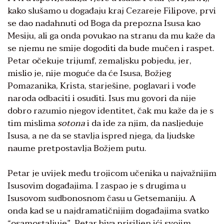
kako slušamo u događaju kraj Cezareje Filipove, prvi
se dao nadahnuti od Boga da prepozna Isusa kao
Mesiju, ali ga onda povukao na stranu da mu kaže da
se njemu ne smije dogoditi da bude mučen i raspet.
Petar očekuje trijumf, zemaljsku pobjedu, jer,
mislio je, nije moguće da će Isusa, Božjeg
Pomazanika, Krista, starješine, poglavari i vođe
naroda odbaciti i osuditi. Isus mu govori da nije
dobro razumio njegov identitet, čak mu kaže da je s
tim mislima
sotona
i da ide za njim, da nasljeduje
Isusa, a ne da se stavlja ispred njega, da ljudske
naume pretpostavlja Božjem putu.
Petar je uvijek među trojicom učenika u najvažnijim
Isusovim događajima. I zaspao je s drugima u
Isusovom sudbonosnom času u Getsemaniju. A
onda kad se u najdramatičnijim događajima svatko
“osamostaljuje”, Petar biva prisiljen ići svojim