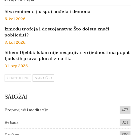
Siva eminencija: spoj anđela i demona
6. kol 2026.
Između trofeja i dostojanstva: Što doista znači
pobijediti?
3. kol 2026.
Sihem Djebbi: Islam nije nespojiv s vrijednostima poput
ljudskih prava, pluralizma ili…
31. srp 2026.
PRETHODNO
SLJEDEĆE
SADRŽAJ
Propovijedi i meditacije
477
Religija
321
Društvo
300