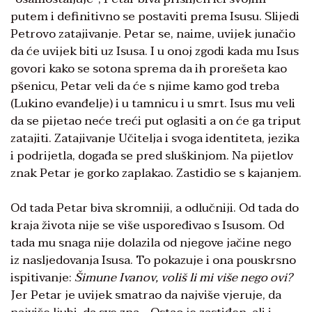
putem i definitivno se postaviti prema Isusu. Slijedi
Petrovo zatajivanje. Petar se, naime, uvijek junačio
da će uvijek biti uz Isusa. I u onoj zgodi kada mu Isus
govori kako se sotona sprema da ih prorešeta kao
pšenicu, Petar veli da će s njime kamo god treba
(Lukino evanđelje) i u tamnicu i u smrt. Isus mu veli
da se pijetao neće treći put oglasiti a on će ga triput
zatajiti. Zatajivanje Učitelja i svoga identiteta, jezika
i podrijetla, događa se pred sluškinjom. Na pijetlov
znak Petar je gorko zaplakao. Zastidio se s kajanjem.
Od tada Petar biva skromniji, a odlučniji. Od tada do
kraja života nije se više uspoređivao s Isusom. Od
tada mu snaga nije dolazila od njegove jačine nego
iz nasljedovanja Isusa. To pokazuje i ona pouskrsno
ispitivanje:
Šimune Ivanov, voliš li mi više nego ovi?
Jer Petar je uvijek smatrao da najviše vjeruje, da