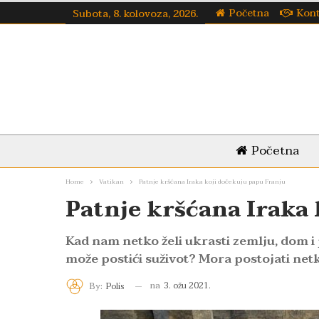
Početna
Kon
Subota, 8. kolovoza, 2026.
Početna
Home
Vatikan
Patnje kršćana Iraka koji dočekuju papu Franju
Patnje kršćana Iraka
Kad nam netko želi ukrasti zemlju, dom i 
može postići suživot? Mora postojati netk
na
3. ožu 2021.
By:
Polis