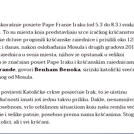
rašnje posjete Pape Franje Iraku (od 5.3 do 8.3.) svak
. To su mjesta koja predstavljaju srce iračkog kršćanstva
ske države progonili kršćanske zajednice i prisilili oko 1
 i danas, nakon oslobađanja Mosula i drugih gradova 201
ajednica u svoja mjesta, njihov je opstanak u velikoj
iko je značajan posjet Pape Iraku i kršćanskim zajednica
rande
, govori
Benham Benoka
, sirijski katolički sve
nog od Mosula.
 povijesti Katoličke crkve posjećuje Irak, to je uistinu
ćnosti imati još jednu takvu priliku. Dakle, nesumnjivo
posebnom, vrlo ozbiljnom situacijom koju naša zemlja ve
lje i velike patnje, posebno prema nama kršćanima. Stog
ici, ali i svi kršćani.