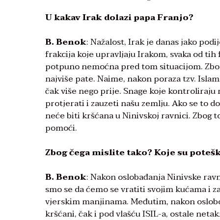
U kakav Irak dolazi papa Franjo?
B. Benok
: Nažalost, Irak je danas jako pod
frakcija koje upravljaju Irakom, svaka od tih 
potpuno nemoćna pred tom situacijom. Zbog to
najviše pate. Naime, nakon poraza tzv. Isla
čak više nego prije. Snage koje kontroliraju 
protjerati i zauzeti našu zemlju. Ako se to 
neće biti kršćana u Ninivskoj ravnici. Zbog
pomoći.
Zbog čega mislite tako? Koje su poteš
B. Benok
: Nakon oslobađanja Ninivske ravn
smo se da ćemo se vratiti svojim kućama i za
vjerskim manjinama. Međutim, nakon oslobođe
kršćani, čak i pod vlašću ISIL-a, ostale neta