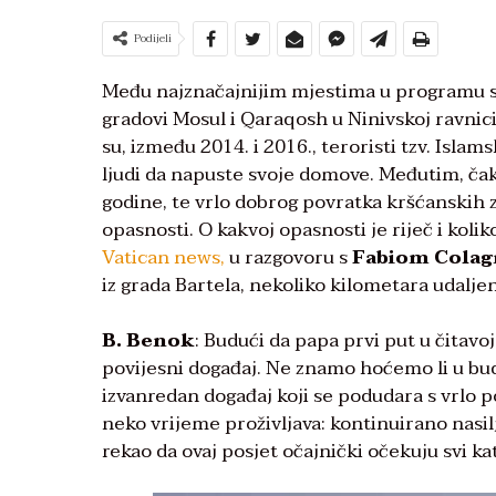
Podijeli
Među najznačajnijim mjestima u programu sko
gradovi Mosul i Qaraqosh u Ninivskoj ravnici
su, između 2014. i 2016., teroristi tzv. Islam
ljudi da napuste svoje domove. Međutim, čak
godine, te vrlo dobrog povratka kršćanskih z
opasnosti. O kakvoj opasnosti je riječ i kol
Vatican news,
u razgovoru s
Fabiom Colag
iz grada Bartela, nekoliko kilometara udalje
B. Benok
: Budući da papa prvi put u čitavoj
povijesni događaj. Ne znamo hoćemo li u budu
izvanredan događaj koji se podudara s vrlo 
neko vrijeme proživljava: kontinuirano nasi
rekao da ovaj posjet očajnički očekuju svi katol