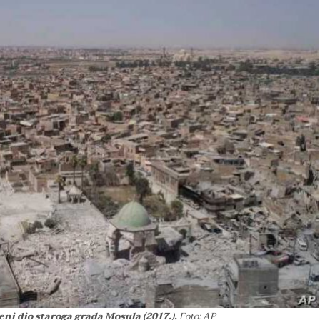
eni dio staroga grada Mosula (2017.).
Foto: AP