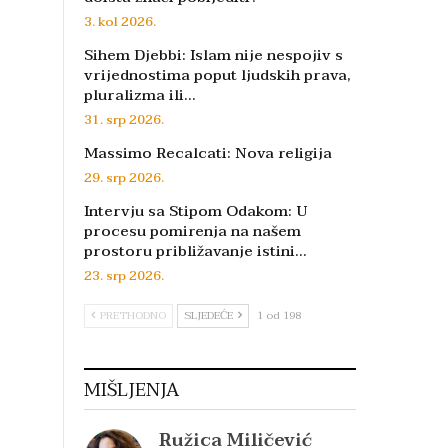
3. kol 2026.
Sihem Djebbi: Islam nije nespojiv s
vrijednostima poput ljudskih prava,
pluralizma ili…
31. srp 2026.
Massimo Recalcati: Nova religija
29. srp 2026.
Intervju sa Stipom Odakom: U
procesu pomirenja na našem
prostoru približavanje istini…
23. srp 2026.
PRETHODNO
SLJEDEĆE
1 od 198
MIŠLJENJA
Ružica Miličević