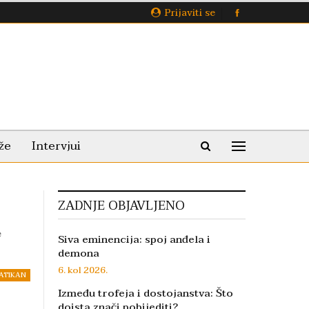
Prijaviti se
že
Intervjui
ZADNJE OBJAVLJENO
e
Siva eminencija: spoj anđela i
demona
6. kol 2026.
ATIKAN
Između trofeja i dostojanstva: Što
doista znači pobijediti?