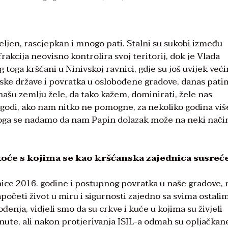
ijeljen, rascjepkan i mnogo pati. Stalni su sukobi između
frakcija neovisno kontrolira svoj teritorij, dok je Vlada
ga kršćani u Ninivskoj ravnici, gdje su još uvijek veći
mske države i povratka u oslobođene gradove, danas pat
našu zemlju žele, da tako kažem, dominirati, žele nas
dogodi, ako nam nitko ne pomogne, za nekoliko godina viš
 toga se nadamo da nam Papin dolazak može na neki nači
koće s kojima se
kao kršćanska zajednica
susreć
ice 2016. godine i postupnog povratka u naše gradove, 
početi život u miru i sigurnosti zajedno sa svima ostali
nja, vidjeli smo da su crkve i kuće u kojima su živjeli
knute, ali nakon protjerivanja ISIL-a odmah su opljačkane