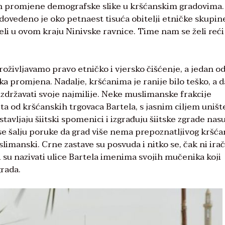
lan promjene demografske slike u kršćanskim gradovima.
 dovedeno je oko petnaest tisuća obitelji etničke skupin
vjeli u ovom kraju Ninivske ravnice. Time nam se želi reći
proživljavamo pravo etničko i vjersko čišćenje, a jedan o
a promjena. Nadalje, kršćanima je ranije bilo teško, a 
uzdržavati svoje najmilije. Neke muslimanske frakcije
ta od kršćanskih trgovaca Bartela, s jasnim ciljem uništ
tavljaju šiitski spomenici i izgrađuju šiitske zgrade nas
e šalju poruke da grad više nema prepoznatljivog kršć
uslimanski. Crne zastave su posvuda i nitko se, čak ni ira
 su nazivati ​​ulice Bartela imenima svojih mučenika koji
grada.