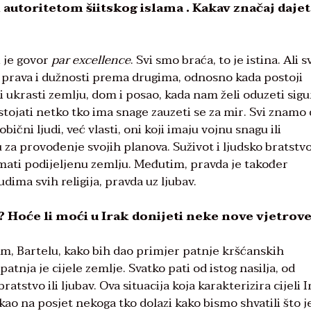
m autoritetom šiitskog islama . Kakav značaj daje
i je govor
par excellence
. Svi smo braća, to je istina. Ali s
 prava i dužnosti prema drugima, odnosno kada postoji
 ukrasti zemlju, dom i posao, kada nam želi oduzeti sig
stojati netko tko ima snage zauzeti se za mir. Svi znamo
čni ljudi, već vlasti, oni koji imaju vojnu snagu ili
a provođenje svojih planova. Suživot i ljudsko bratstvo
imati podijeljenu zemlju. Međutim, pravda je također
dima svih religija, pravda uz ljubav.
?
Hoće li moći u Irak donijeti neke nove vjetrov
im, Bartelu, kako bih dao primjer patnje kršćanskih
patnja je cijele zemlje. Svatko pati od istog nasilja, od
atstvo ili ljubav. Ova situacija koja karakterizira cijeli I
kao na posjet nekoga tko dolazi kako bismo shvatili što j