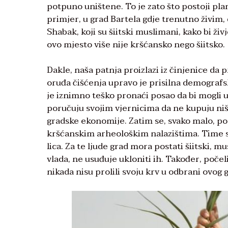
potpuno uništene. To je zato što postoji p
primjer, u grad Bartela gdje trenutno živim,
Shabak, koji su šiitski muslimani, kako bi ži
ovo mjesto više nije kršćansko nego šiitsko.
Dakle, naša patnja proizlazi iz činjenice da 
oruđa čišćenja upravo je prisilna demografsk
je iznimno teško pronaći posao da bi mogli 
poručuju svojim vjernicima da ne kupuju niš
gradske ekonomije. Zatim se, svako malo, pos
kršćanskim arheološkim nalazištima. Time s
lica. Za te ljude grad mora postati šiitski, m
vlada, ne usuđuje ukloniti ih. Također, počeli
nikada nisu prolili svoju krv u odbrani ovog 