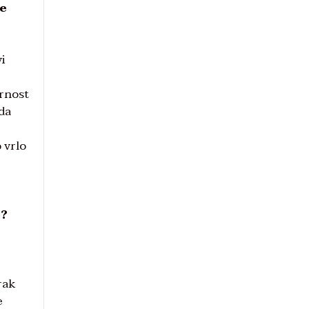
te
vi
urnost
 da
 vrlo
e?
rak
e