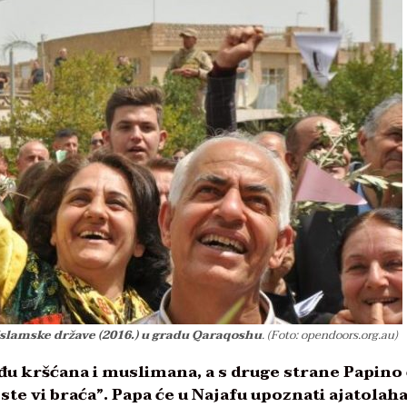
Islamske države (2016.) u gradu Qaraqoshu
. (Foto: opendoors.org.au)
u kršćana i muslimana, a s druge strane Papino
 ste vi braća”. Papa će u Najafu upoznati ajatolah