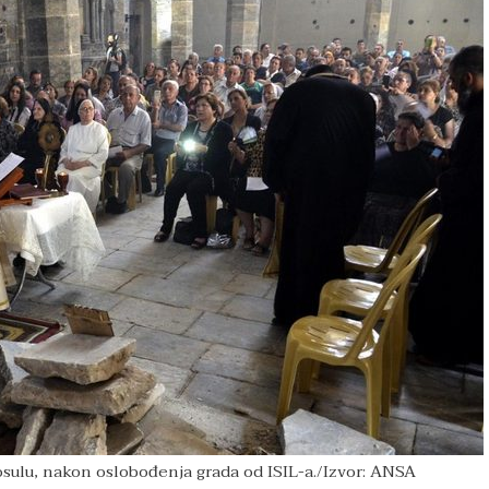
osulu, nakon oslobođenja grada od ISIL-a./Izvor: ANSA