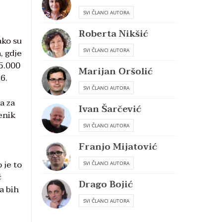
SVI ČLANCI AUTORA
Roberta Nikšić
ako su
, gdje
SVI ČLANCI AUTORA
25.000
Marijan Oršolić
6.
SVI ČLANCI AUTORA
ma za
Ivan Šarčević
ćenik
SVI ČLANCI AUTORA
Franjo Mijatović
 je to
SVI ČLANCI AUTORA
ć
Drago Bojić
a bih
SVI ČLANCI AUTORA