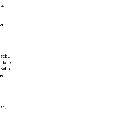
u,
bi
 sebi,
 da je
. Baba
ne.
ete,