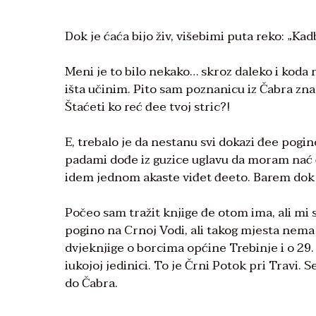
Dok je ćaća bijo živ, višebimi puta reko: „Ka
Meni je to bilo nekako… skroz daleko i koda n
išta učinim. Pito sam poznanicu iz Čabra zna
Štaćeti ko reć đee tvoj stric?!
E, trebalo je da nestanu svi dokazi đee pogino
padami dođe iz guzice uglavu da moram nać
idem jednom akaste viđet đeeto. Barem dok je
Počeo sam tražit knjige đe otom ima, ali mi s
pogino na Crnoj Vodi, ali takog mjesta nema
dvjeknjige o borcima općine Trebinje i o 29. 
iukojoj jedinici. To je Črni Potok pri Travi.
do Čabra.