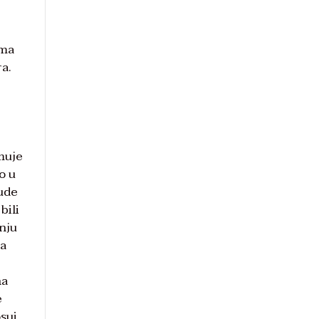
dma
ra.
muje
o u
jude
bili
nju
ta
na
e
sui