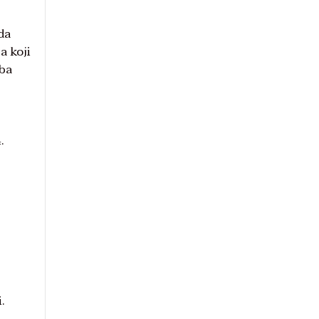
da
a koji
oba
.
.