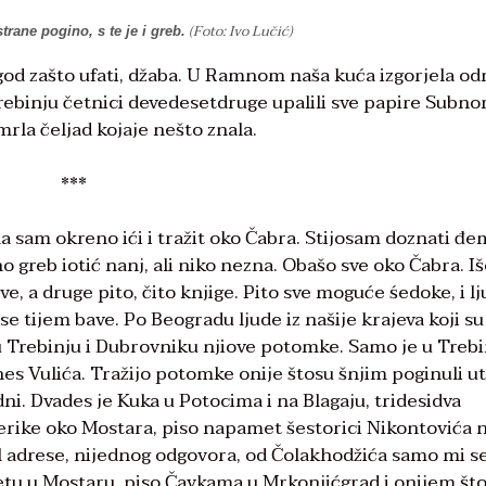
(Foto: Ivo Lučić)
trane pogino, s te je i greb.
od zašto ufati, džaba. U Ramnom naša kuća izgorjela o
Trebinju četnici devedesetdruge upalili sve papire Subno
omrla čeljad kojaje nešto znala.
***
 sam okreno ići i tražit oko Čabra. Stijosam doznati đe
o greb iotić nanj, ali niko nezna. Obašo sve oko Čabra. Iš
ve, a druge pito, čito knjige. Pito sve moguće śedoke, i l
 se tijem bave. Po Beogradu ljude iz našije krajeva koji su 
u Trebinju i Dubrovniku njiove potomke. Samo je u Trebi
es Vulića. Tražijo potomke onije štosu šnjim poginuli u
ni. Dvades je Kuka u Potocima i na Blagaju, tridesidva
rike oko Mostara, piso napamet šestorici Nikontovića 
l adrese, nijednog odgovora, od Čolakhodžića samo mi s
tetu u Mostaru, piso Čavkama u Mrkonjićgrad i onijem što