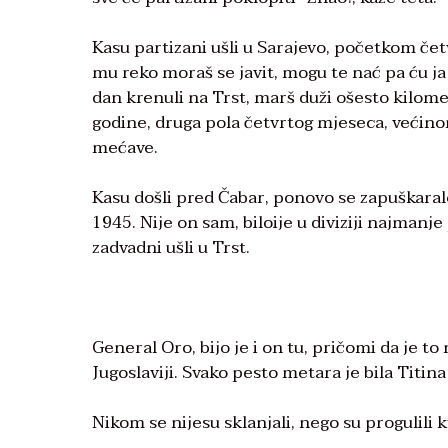
Kasu partizani ušli u Sarajevo, početkom čet
mu reko moraš se javit, mogu te nać pa ću ja n
dan krenuli na Trst, marš duži ošesto kilomet
godine, druga pola četvrtog mjeseca, većinom
mećave.
Kasu došli pred Čabar, ponovo se zapuškaralo 
1945. Nije on sam, biloije u diviziji najmanj
zadvadni ušli u Trst.
General Oro, bijo je i on tu, pričomi da je 
Jugoslaviji. Svako pesto metara je bila Titina s
Nikom se nijesu sklanjali, nego su progulili k