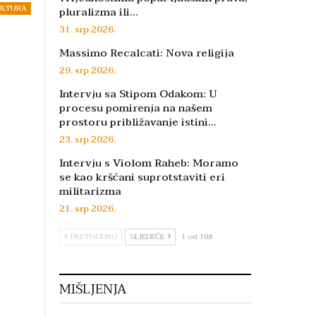
ULTURA
pluralizma ili…
31. srp 2026.
Massimo Recalcati: Nova religija
29. srp 2026.
Intervju sa Stipom Odakom: U
procesu pomirenja na našem
prostoru približavanje istini…
23. srp 2026.
Intervju s Violom Raheb: Moramo
se kao kršćani suprotstaviti eri
militarizma
21. srp 2026.
PRETHODNO
SLJEDEĆE
1 od 198
MIŠLJENJA