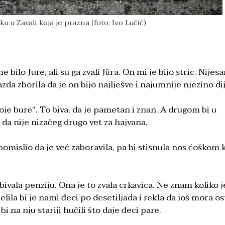
u u Zavali koja je prazna (foto: Ivo Lučić)
ilo Jure, ali su ga zvali Jȕra. On mi je bijo stric. Nijes
zda zborila da je on bijo najlješve i najumnije njezino di
moje bure“. To biva, da je pametan i znan. A drugom bi u
va da nije nizačeg drugo vet za hajvana.
 pomislio da je već zaboravila, pa bi stisnula nos ćoškom 
bivala penziju. Ona je to zvala crkavica. Ne znam koliko j
elila bi je nami đeci po desetiljada i rekla da još mora os
i na nju stariji hučili što daje đeci pare.