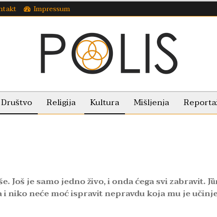
ntakt
Impressum
Društvo
Religija
Kultura
Mišljenja
Reporta
še. Još je samo jedno živo, i onda ćega svi zabravit. Jȕ
šta i niko neće moć ispravit nepravdu koja mu je učinj