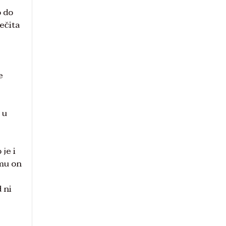
o do
rečita
e
 u
 je i
emu on
 ni