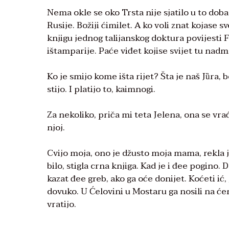
Nema okle se oko Trsta nije sjatilo u to dob
Rusije. Božiji ćimilet. A ko voli znat kojase s
knjigu jednog talijanskog doktura povijesti 
ištamparije. Paće viđet kojise svijet tu nadme
Ko je smijo kome išta rijet? Šta je naš Jȕra, b
stijo. I platijo to, kaimnogi.
Za nekoliko, priča mi teta Jelena, ona se vr
njoj.
Cvijo moja, ono je džusto moja mama, rekla je 
bilo, stigla crna knjiga. Kad je i đee pogino.
kazat đee greb, ako ga oće donijet. Koćeti ić
dovuko. U Ćelovini u Mostaru ga nosili na ćen
vratijo.