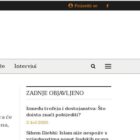
Prijaviti se
že
Intervjui
ZADNJE OBJAVLJENO
Između trofeja i dostojanstva: Što
doista znači pobijediti?
ra će
3. kol 2026.
ena,
Sihem Djebbi: Islam nije nespojiv s
vrijednostima poput ljudskih prava,