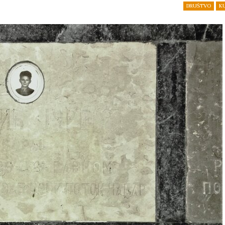
DRUŠTVO
K