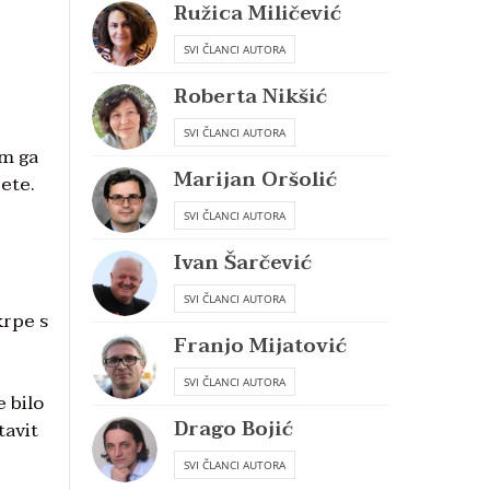
Ružica Miličević
SVI ČLANCI AUTORA
Roberta Nikšić
SVI ČLANCI AUTORA
am ga
Marijan Oršolić
jete.
SVI ČLANCI AUTORA
Ivan Šarčević
SVI ČLANCI AUTORA
krpe s
Franjo Mijatović
SVI ČLANCI AUTORA
e bilo
Drago Bojić
tavit
SVI ČLANCI AUTORA