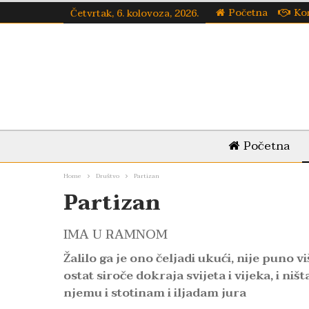
Početna
Ko
Četvrtak, 6. kolovoza, 2026.
Početna
Home
Društvo
Partizan
Partizan
IMA U RAMNOM
Žalilo ga je ono čeljadi ukući, nije puno vi
ostat siroče dokraja svijeta i vijeka, i ni
njemu i stotinam i iljadam jura