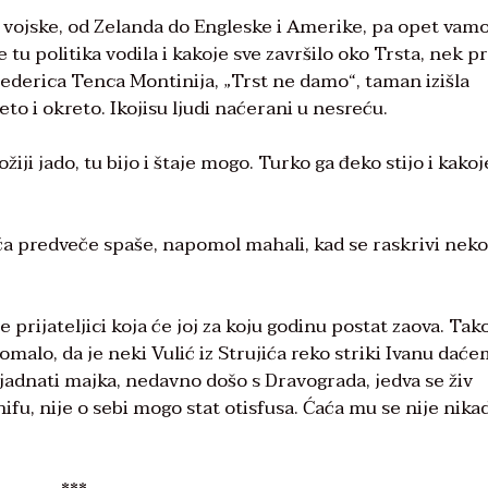
a vojske, od Zelanda do Engleske i Amerike, pa opet vam
ve tu politika vodila i kakoje sve završilo oko Trsta, nek p
Federica Tenca Montinija, „Trst ne damo“, taman izišla
to i okreto. Ikojisu ljudi naćerani u nesreću.
ožiji jado, tu bijo i štaje mogo. Turko ga đeko stijo i kakoj
aća predveče spaše, napomol mahali, kad se raskrivi neko
prijateljici koja će joj za koju godinu postat zaova. Tako
 Domalo, da je neki Vulić iz Strujića reko striki Ivanu dać
, jadnati majka, nedavno došo s Dravograda, jedva se živ
ifu, nije o sebi mogo stat otisfusa. Ćaća mu se nije nikad