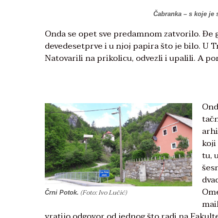
Čabranka – s koje je s
Onda se opet sve predamnom zatvorilo. Đe g
devedesetprve i u njoj papira što je bilo. U 
Natovarili na prikolicu, odvezli i upalili. A p
Onda
tačn
arhi
koji
tu, 
šesn
dvad
Ome
(Foto: Ivo Lučić)
Črni Potok.
mai
vratijo odgovor od jednog što radi na Fakul