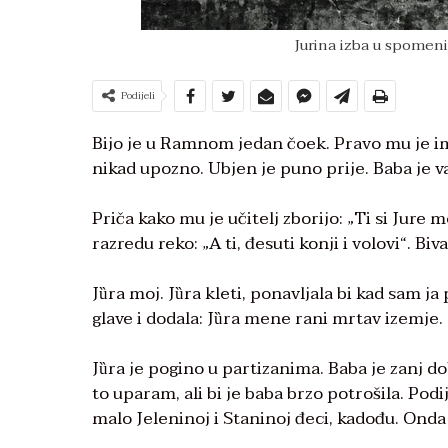
Jurina izba u spomenik
Podijeli
Bijo je u Ramnom jedan čoek. Pravo mu je ime b
nikad upozno. Ubjen je puno prije. Baba je va
Priča kako mu je učitelj zborijo: „Ti si Jure 
razredu reko: „A ti, đesuti konji i volovi“. Bi
Jȕra moj. Jȕra kleti, ponavljala bi kad sam ja
glave i dodala: Jȕra mene rani mrtav izemje.
Jȕra je pogino u partizanima. Baba je zanj do
to uparam, ali bi je baba brzo potrošila. Podij
malo Jeleninoj i Staninoj đeci, kadođu. Onda b