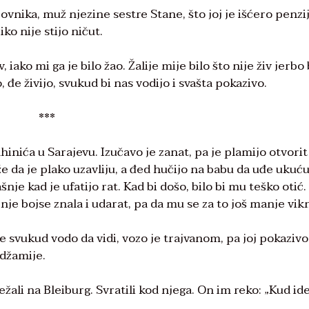
ovnika, muž njezine sestre Stane, što joj je išćero penzij
ko nije stijo ničut.
 iako mi ga je bilo žao. Žalije mije bilo što nije živ jerbo 
 đe živijo, svukud bi nas vodijo i svašta pokazivo.
***
inića u Sarajevu. Izučavo je zanat, pa je plamijo otvorit
aže da je plako uzavliju, a đed hučijo na babu da uđe ukuću
šnje kad je ufatijo rat. Kad bi došo, bilo bi mu teško otić
d nje bojse znala i udarat, pa da mu se za to još manje vik
je svukud vodo da vidi, vozo je trajvanom, pa joj pokazivo
 džamije.
ježali na Bleiburg. Svratili kod njega. On im reko: „Kud id