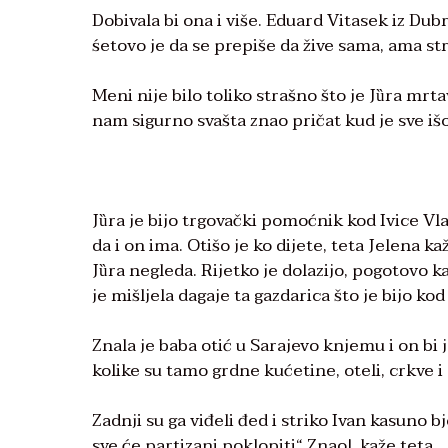
Dobivala bi ona i više. Eduard Vitasek iz Dubr
śetovo je da se prepiše da žive sama, ama stri
Meni nije bilo toliko strašno što je Jȕra mrtav,
nam sigurno svašta znao pričat kud je sve išo,
Jȕra je bijo trgovački pomoćnik kod Ivice Vlah
da i on ima. Otišo je ko dijete, teta Jelena k
Jȕra negleda. Rijetko je dolazijo, pogotovo ka
je mišljela dagaje ta gazdarica što je bijo ko
Znala je baba otić u Sarajevo knjemu i on bi 
kolike su tamo grdne kućetine, oteli, crkve i
Zadnji su ga viđeli đed i striko Ivan kasuno b
sve će partizani poklopiti“ Znao!, kaže teta.