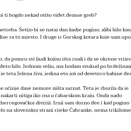
***
dbi ti bogdo nekad otišo viđet đemue greb?
etreba. Śetijo bi se nataj dan kadje pogino, alibi bilo ka
lise za to mjesto. I druge iz Gorskog kotara koje sam up
, da pomru svi ljudi kojisu išta znali i da se okrene vrij
 đeto bilo. Jednom velju, ma hodam svukud po brdežina
 teta Jelena živa, jedina eto još od devetero babine đe
e učinje dase nemore ništa saznat. Teta je zborila da je
 nakarti nitiga iko zna u čabarskom kraju. Onda nađo
hercegovačkoj diviziji. Iznji sam dozno đee i kad pogino
 Selo na slovenskoj strani rijeke Čabranke, nema trikilom