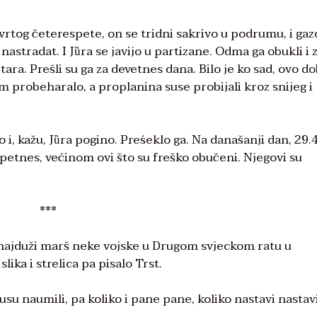
vrtog četerespete, on se tridni sakrivo u podrumu, i gaz
astradat. I Jȕra se javijo u partizane. Odma ga obukli i z
ara. Prešli su ga za devetnes dana. Bilo je ko sad, ovo d
 probeharalo, a proplanina suse probijali kroz snijeg i
i, kažu, Jȕra pogino. Preśeklo ga. Na današanji dan, 29.4
e petnes, većinom ovi što su freško obučeni. Njegovi su
***
to najduži marš neke vojske u Drugom svjeckom ratu u
lika i strelica pa pisalo Trst.
usu naumili, pa koliko i pane pane, koliko nastavi nastavi