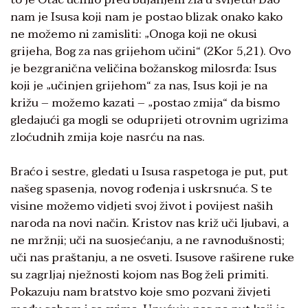
nam je Isusa koji nam je postao blizak onako kako
ne možemo ni zamisliti: „Onoga koji ne okusi
grijeha, Bog za nas grijehom učini“ (2Kor 5,21). Ovo
je bezgranična veličina božanskog milosrđa: Isus
koji je „učinjen grijehom“ za nas, Isus koji je na
križu – možemo kazati – „postao zmija“ da bismo
gledajući ga mogli se oduprijeti otrovnim ugrizima
zloćudnih zmija koje nasrću na nas.
Braćo i sestre, gledati u Isusa raspetoga je put, put
našeg spasenja, novog rođenja i uskrsnuća. S te
visine možemo vidjeti svoj život i povijest naših
naroda na novi način. Kristov nas križ uči ljubavi, a
ne mržnji; uči na suosjećanju, a ne ravnodušnosti;
uči nas praštanju, a ne osveti. Isusove raširene ruke
su zagrljaj nježnosti kojom nas Bog želi primiti.
Pokazuju nam bratstvo koje smo pozvani živjeti