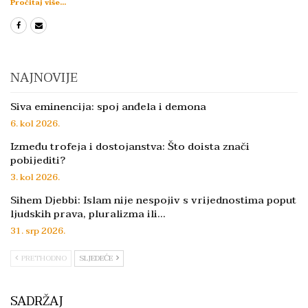
Pročitaj više...
NAJNOVIJE
Siva eminencija: spoj anđela i demona
6. kol 2026.
Između trofeja i dostojanstva: Što doista znači
pobijediti?
3. kol 2026.
Sihem Djebbi: Islam nije nespojiv s vrijednostima poput
ljudskih prava, pluralizma ili…
31. srp 2026.
PRETHODNO
SLJEDEĆE
SADRŽAJ