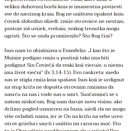
velikoj duhovnoj borbi koja je imanentna povijesti
sve do njezinog kraja, Bog ne uništava opakost koju
čovjek slobodno slijedi: zmije otrovnice ne nestaju,
postoje još uvijek, vrebaju, svakog trenutka mogu
ugristi. Što se onda promijenilo? Što Bog čini?
Isus nam to objašnjava u Evanđelju: „I kao što je
Mojsije podigao zmiju u pustinji tako ima biti
podignut Sin Čovječji da svaki koji vjeruje, u njemu
ima život vječni“ (Iv 3,14-15). Evo zaokreta: među
nas je stigla zmija koja spašava: Isus koji je uzdignut
na stup križa ne dopušta otrovnim zmijama da
nasrću na nas i vode nas u smrt. Suočavajući se s
našom niskoćom, Bog nam daruje novu visinu: ako
držimo pogled usmjeren na Isusa, ujedi zla ne mogu
više ovladati nama, jer je On na križu na sebe uzeo
otrov grijeha i smrti i uništio im razornu moć. Eto
to je Otac učinio pred bujanjem zla u svijetu! Dao