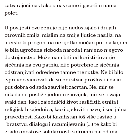
zatvarajući nas tako u nas same i gaseći u nama
polet.
U povijesti ove zemlje nije nedostajalo i drugih
otrovnih zmija, mislim na zmije ljutice nasilja, na
ateistički progon, na nerijetko mučan put na kojem
je bila ugrožena sloboda naroda i ranjeno njegovo
dostojanstvo. Može nam biti od koristi čuvanje
sjećanja na ovu patnju, nije potrebno iz sjećanja
odstranjivati određene tamne trenutke. Ne bi bilo
ispravno vjerovati da su oni stvar prošlosti i da je
put dobra od sada zauvijek zacrtan. Ne, mir se
nikada ne postiže jednom zauvijek, mir se osvaja
svaki dan, kao i zajednički život različitih etnija i
religijskih zajednica, kao i cjeloviti razvoj i socijalna
pravednost. Kako bi Kazahstan još više rastao u
„bratstvu, dijalogu i razumijevanju (…) te kako bi
gradio mostove solidarnosti s drugim narodima,