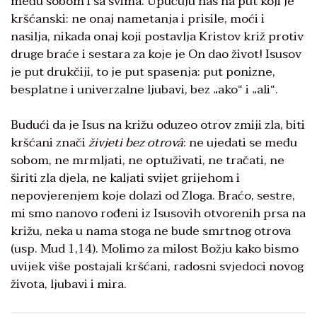
među sobom i sa svima. Upućuju nas na put koji je
kršćanski: ne onaj nametanja i prisile, moći i
nasilja, nikada onaj koji postavlja Kristov križ protiv
druge braće i sestara za koje je On dao život! Isusov
je put drukčiji, to je put spasenja: put ponizne,
besplatne i univerzalne ljubavi, bez „ako“ i „ali“.
Budući da je Isus na križu oduzeo otrov zmiji zla, biti
kršćani znači
živjeti bez otrovâ
: ne ujedati se među
sobom, ne mrmljati, ne optuživati, ne tračati, ne
širiti zla djela, ne kaljati svijet grijehom i
nepovjerenjem koje dolazi od Zloga. Braćo, sestre,
mi smo nanovo rođeni iz Isusovih otvorenih prsa na
križu, neka u nama stoga ne bude smrtnog otrova
(usp. Mud 1,14). Molimo za milost Božju kako bismo
uvijek više postajali kršćani, radosni svjedoci novog
života, ljubavi i mira.