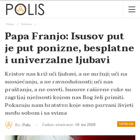
Home
Vatikan
Papa Franjo: Isusov put
je put ponizne, besplatne
i univerzalne ljubavi
Kristov nas križ uči ljubavi, a ne mržnji; uči na
suosjećanju, a ne ravnodušnosti; uči nas
praštanju, a ne osveti. Isusove raširene ruke su
zagrljaj nježnosti kojom nas Bog želi primiti.
Pokazuju nam bratstvo koje smo pozvani živjeti
među sobom i sa svima
VATIKAN
Zadnje ažuriranje
16. tra 2026.
By:
Polis