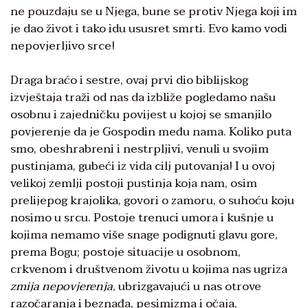
ne pouzdaju se u Njega, bune se protiv Njega koji im
je dao život i tako idu ususret smrti. Evo kamo vodi
nepovjerljivo srce!
Draga braćo i sestre, ovaj prvi dio biblijskog
izvještaja traži od nas da izbliže pogledamo našu
osobnu i zajedničku povijest u kojoj se smanjilo
povjerenje da je Gospodin među nama. Koliko puta
smo, obeshrabreni i nestrpljivi, venuli u svojim
pustinjama, gubeći iz vida cilj putovanja! I u ovoj
velikoj zemlji postoji pustinja koja nam, osim
prelijepog krajolika, govori o zamoru, o suhoću koju
nosimo u srcu. Postoje trenuci umora i kušnje u
kojima nemamo više snage podignuti glavu gore,
prema Bogu; postoje situacije u osobnom,
crkvenom i društvenom životu u kojima nas ugriza
zmija nepovjerenja
, ubrizgavajući u nas otrove
razočaranja i beznađa, pesimizma i očaja,