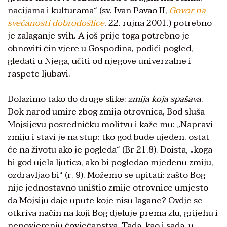
nacijama i kulturama“ (sv. Ivan Pavao II,
Govor na
svečanosti dobrodošlice
, 22. rujna 2001.) potrebno
je zalaganje svih. A još prije toga potrebno je
obnoviti čin vjere u Gospodina, podići pogled,
gledati u Njega, učiti od njegove univerzalne i
raspete ljubavi.
Dolazimo tako do druge slike:
zmija koja spašava
.
Dok narod umire zbog zmija otrovnica, Bod sluša
Mojsijevu posredničku molitvu i kaže mu: „Napravi
zmiju i stavi je na stup: tko god bude ujeden, ostat
će na životu ako je pogleda“ (Br 21,8). Doista, „koga
bi god ujela ljutica, ako bi pogledao mjedenu zmiju,
ozdravljao bi“ (r. 9). Možemo se upitati: zašto Bog
nije jednostavno uništio zmije otrovnice umjesto
da Mojsiju daje upute koje nisu lagane? Ovdje se
otkriva način na koji Bog djeluje prema zlu, grijehu i
nepovjerenju čovječanstva. Tada, kao i sada, u