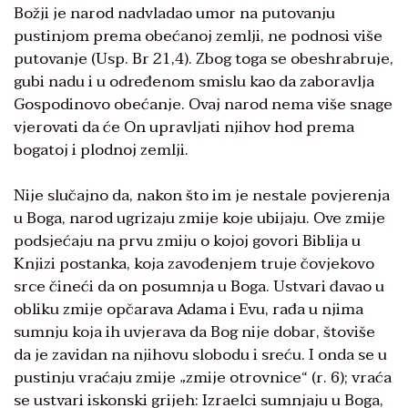
Božji je narod nadvladao umor na putovanju
pustinjom prema obećanoj zemlji, ne podnosi više
putovanje (Usp. Br 21,4). Zbog toga se obeshrabruje,
gubi nadu i u određenom smislu kao da zaboravlja
Gospodinovo obećanje. Ovaj narod nema više snage
vjerovati da će On upravljati njihov hod prema
bogatoj i plodnoj zemlji.
Nije slučajno da, nakon što im je nestale povjerenja
u Boga, narod ugrizaju zmije koje ubijaju. Ove zmije
podsjećaju na prvu zmiju o kojoj govori Biblija u
Knjizi postanka, koja zavođenjem truje čovjekovo
srce čineći da on posumnja u Boga. Ustvari đavao u
obliku zmije opčarava Adama i Evu, rađa u njima
sumnju koja ih uvjerava da Bog nije dobar, štoviše
da je zavidan na njihovu slobodu i sreću. I onda se u
pustinju vraćaju zmije „zmije otrovnice“ (r. 6); vraća
se ustvari iskonski grijeh: Izraelci sumnjaju u Boga,