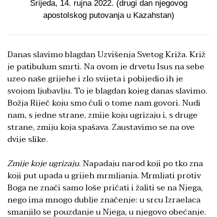
Srijeda, 14. rujna 2022. (drugi dan njegovog
apostolskog putovanja u Kazahstan)
Danas slavimo blagdan Uzvišenja Svetog Križa. Križ
je patibulum smrti. Na ovom je drvetu Isus na sebe
uzeo naše grijehe i zlo svijeta i pobijedio ih je
svojom ljubavlju. To je blagdan kojeg danas slavimo.
Božja Riječ koju smo čuli o tome nam govori. Nudi
nam, s jedne strane, zmije koju ugrizaju i, s druge
strane, zmiju koja spašava. Zaustavimo se na ove
dvije slike.
Zmije koje ugrizaju
. Napadaju narod koji po tko zna
koji put upada u grijeh mrmljanja. Mrmljati protiv
Boga ne znači samo loše pričati i žaliti se na Njega,
nego ima mnogo dublje značenje: u srcu Izraelaca
smanjilo se pouzdanje u Njega, u njegovo obećanje.