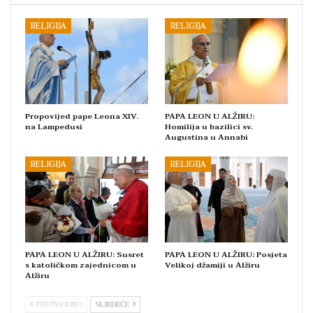
RELIGIJA
RELIGIJA
Propovijed pape Leona XIV.
PAPA LEON U ALŽIRU:
na Lampedusi
Homilija u bazilici sv.
Augustina u Annabi
RELIGIJA
RELIGIJA
PAPA LEON U ALŽIRU: Susret
PAPA LEON U ALŽIRU: Posjeta
s katoličkom zajednicom u
Velikoj džamiji u Alžiru
Alžiru
PRETHODNO
SLJEDEĆE