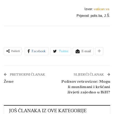
Izvor:
vatican.va
Prijevod: polis.ba, J.Š.
Facebook
Twitter
E-mail
Podijeli
PRETHODNI ČLANAK
SLJEDEĆI ČLANAK
Žene
Polisov retrovizor: Mogu
li muslimani i kršćani
živjeti zajedno u BiH?
JOŠ ČLANAKA IZ OVE KATEGORIJE