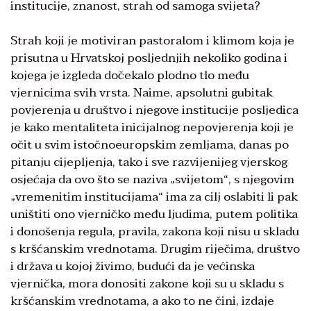
institucije, znanost, strah od samoga svijeta?
Strah koji je motiviran pastoralom i klimom koja je
prisutna u Hrvatskoj posljednjih nekoliko godina i
kojega je izgleda dočekalo plodno tlo među
vjernicima svih vrsta. Naime, apsolutni gubitak
povjerenja u društvo i njegove institucije posljedica
je kako mentaliteta inicijalnog nepovjerenja koji je
očit u svim istočnoeuropskim zemljama, danas po
pitanju cijepljenja, tako i sve razvijenijeg vjerskog
osjećaja da ovo što se naziva „svijetom“, s njegovim
„vremenitim institucijama“ ima za cilj oslabiti li pak
uništiti ono vjerničko među ljudima, putem politika
i donošenja regula, pravila, zakona koji nisu u skladu
s kršćanskim vrednotama. Drugim riječima, društvo
i država u kojoj živimo, budući da je većinska
vjernička, mora donositi zakone koji su u skladu s
kršćanskim vrednotama, a ako to ne čini, izdaje