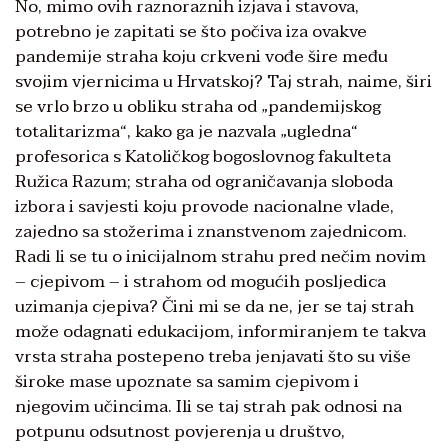
No, mimo ovih raznoraznih izjava i stavova,
potrebno je zapitati se što počiva iza ovakve
pandemije straha koju crkveni vođe šire među
svojim vjernicima u Hrvatskoj? Taj strah, naime, širi
se vrlo brzo u obliku straha od „pandemijskog
totalitarizma“, kako ga je nazvala „ugledna“
profesorica s Katoličkog bogoslovnog fakulteta
Ružica Razum; straha od ograničavanja sloboda
izbora i savjesti koju provode nacionalne vlade,
zajedno sa stožerima i znanstvenom zajednicom.
Radi li se tu o inicijalnom strahu pred nečim novim
– cjepivom – i strahom od mogućih posljedica
uzimanja cjepiva? Čini mi se da ne, jer se taj strah
može odagnati edukacijom, informiranjem te takva
vrsta straha postepeno treba jenjavati što su više
široke mase upoznate sa samim cjepivom i
njegovim učincima. Ili se taj strah pak odnosi na
potpunu odsutnost povjerenja u društvo,