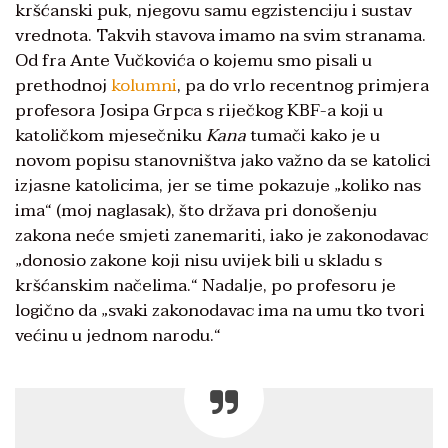
kršćanski puk, njegovu samu egzistenciju i sustav
vrednota. Takvih stavova imamo na svim stranama.
Od fra Ante Vučkovića o kojemu smo pisali u
prethodnoj
kolumni
, pa do vrlo recentnog primjera
profesora Josipa Grpca s riječkog KBF-a koji u
katoličkom mjesečniku
Kana
tumači kako je u
novom popisu stanovništva jako važno da se katolici
izjasne katolicima, jer se time pokazuje „koliko nas
ima“ (moj naglasak), što država pri donošenju
zakona neće smjeti zanemariti, iako je zakonodavac
„donosio zakone koji nisu uvijek bili u skladu s
kršćanskim načelima.“ Nadalje, po profesoru je
logično da „svaki zakonodavac ima na umu tko tvori
većinu u jednom narodu.“