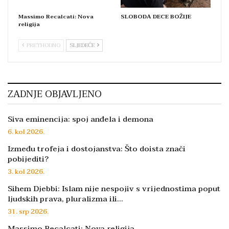
Massimo Recalcati: Nova
SLOBODA DECE BOŽIJE
religija
PRETHODNO
SLJEDEĆE
ZADNJE OBJAVLJENO
Siva eminencija: spoj anđela i demona
6. kol 2026.
Između trofeja i dostojanstva: Što doista znači
pobijediti?
3. kol 2026.
Sihem Djebbi: Islam nije nespojiv s vrijednostima poput
ljudskih prava, pluralizma ili…
31. srp 2026.
Massimo Recalcati: Nova religija