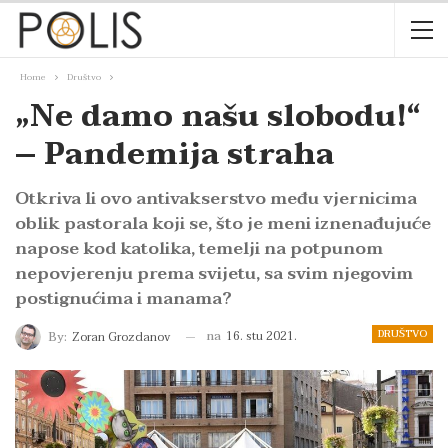
Home
Društvo
„Ne damo našu slobodu!“
– Pandemija straha
Otkriva li ovo antivakserstvo među vjernicima
oblik pastorala koji se, što je meni iznenađujuće
napose kod katolika, temelji na potpunom
nepovjerenju prema svijetu, sa svim njegovim
postignućima i manama?
DRUŠTVO
na
16. stu 2021.
By:
Zoran Grozdanov