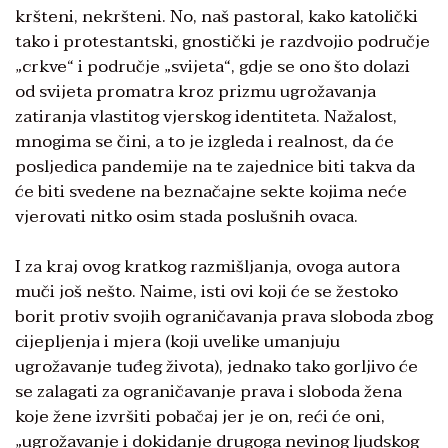
kršteni, nekršteni. No, naš pastoral, kako katolički
tako i protestantski, gnostički je razdvojio područje
„crkve“ i područje „svijeta“, gdje se ono što dolazi
od svijeta promatra kroz prizmu ugrožavanja
zatiranja vlastitog vjerskog identiteta. Nažalost,
mnogima se čini, a to je izgleda i realnost, da će
posljedica pandemije na te zajednice biti takva da
će biti svedene na beznačajne sekte kojima neće
vjerovati nitko osim stada poslušnih ovaca.
I za kraj ovog kratkog razmišljanja, ovoga autora
muči još nešto. Naime, isti ovi koji će se žestoko
borit protiv svojih ograničavanja prava sloboda zbog
cijepljenja i mjera (koji uvelike umanjuju
ugrožavanje tuđeg života), jednako tako gorljivo će
se zalagati za ograničavanje prava i sloboda žena
koje žene izvršiti pobačaj jer je on, reći će oni,
„ugrožavanje i dokidanje drugoga nevinog ljudskog