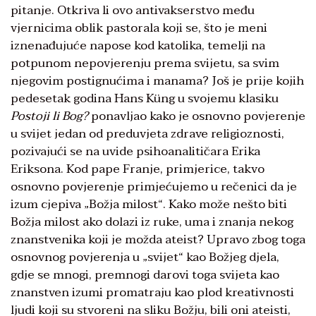
pitanje. Otkriva li ovo antivakserstvo među
vjernicima oblik pastorala koji se, što je meni
iznenađujuće napose kod katolika, temelji na
potpunom nepovjerenju prema svijetu, sa svim
njegovim postignućima i manama? Još je prije kojih
pedesetak godina Hans Küng u svojemu klasiku
Postoji li Bog?
ponavljao kako je osnovno povjerenje
u svijet jedan od preduvjeta zdrave religioznosti,
pozivajući se na uvide psihoanalitičara Erika
Eriksona. Kod pape Franje, primjerice, takvo
osnovno povjerenje primjećujemo u rečenici da je
izum cjepiva „Božja milost“. Kako može nešto biti
Božja milost ako dolazi iz ruke, uma i znanja nekog
znanstvenika koji je možda ateist? Upravo zbog toga
osnovnog povjerenja u „svijet“ kao Božjeg djela,
gdje se mnogi, premnogi darovi toga svijeta kao
znanstven izumi promatraju kao plod kreativnosti
ljudi koji su stvoreni na sliku Božju, bili oni ateisti,