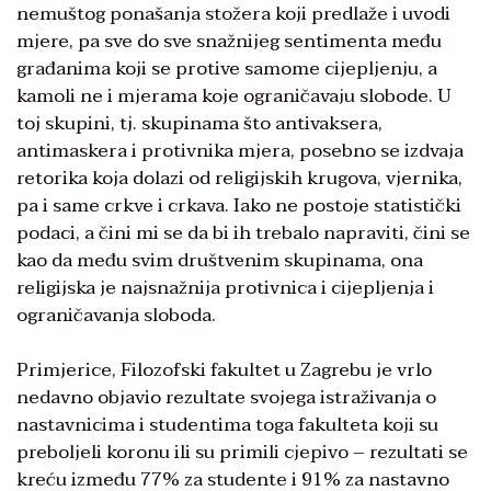
nemuštog ponašanja stožera koji predlaže i uvodi
mjere, pa sve do sve snažnijeg sentimenta među
građanima koji se protive samome cijepljenju, a
kamoli ne i mjerama koje ograničavaju slobode. U
toj skupini, tj. skupinama što antivaksera,
antimaskera i protivnika mjera, posebno se izdvaja
retorika koja dolazi od religijskih krugova, vjernika,
pa i same crkve i crkava. Iako ne postoje statistički
podaci, a čini mi se da bi ih trebalo napraviti, čini se
kao da među svim društvenim skupinama, ona
religijska je najsnažnija protivnica i cijepljenja i
ograničavanja sloboda.
Primjerice, Filozofski fakultet u Zagrebu je vrlo
nedavno objavio rezultate svojega istraživanja o
nastavnicima i studentima toga fakulteta koji su
preboljeli koronu ili su primili cjepivo – rezultati se
kreću između 77% za studente i 91% za nastavno