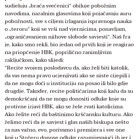
sudjeluju „braća svećenici“ obiluje pobožnim
navodima, nazalnim glasovima koji pojačavaju auru
pobožnosti, sve s ciljem izlaganja ispravnoga nauka
o „teroru“ koji se vrši nad vjernicima, ponavljam,
„ograničavanjem njihove slobode savjesti“. Naš fra
je, kako smo rekli, bio jedan od prvih koji je reagirao
na priopćenje HBK, poprilično zanimljivim
zaključkom, kako slijedi:
“Recite svojem poslodavcu da, ako želi biti katolik,
da vas nema pravo ucjenjivati ako se niste cijepili i
da ne mogu doći u instituciju na posao ili bilo gdje
drugdje. Također, recite političarima koji kažu da su
demokršćani da ne mogu donositi odluke koje su
protivne izjavi HBK, ako se žele zvati katolicima.
Ako želite reći da baštinimo kršćansku kulturu. Ako
želimo reći da je savjest i glas naših biskupa nešto
za nas važno, evo, pozivamo i premijera i sve one
koji u Stožeru donose odluke razumijevajući ih jer i