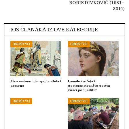
BORIS DIVKOVIĆ (1981–
2011)
JOŠ ČLANAKA IZ OVE KATEGORIJE
DRUŠTVO
DRUŠTVO
Siva eminencija: spoj anđela i
Između trofeja i
demona
dostojanstva: Što doista
znači pobijediti?
DRUŠTVO
DRUŠTVO