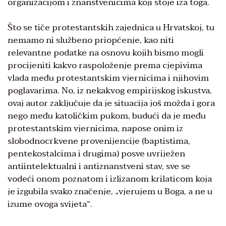
organizacijom i znanstvenicima koji stoje iza toga.
Što se tiče protestantskih zajednica u Hrvatskoj, tu
nemamo ni službeno priopćenje, kao niti
relevantne podatke na osnovu kojih bismo mogli
procijeniti kakvo raspoloženje prema cjepivima
vlada među protestantskim vjernicima i njihovim
poglavarima. No, iz nekakvog empirijskog iskustva,
ovaj autor zaključuje da je situacija još možda i gora
nego među katoličkim pukom, budući da je među
protestantskim vjernicima, napose onim iz
slobodnocrkvene provenijencije (baptistima,
pentekostalcima i drugima) posve uvriježen
antiintelektualni i antiznanstveni stav, sve se
vodeći onom poznatom i izlizanom krilaticom koja
je izgubila svako značenje, „vjerujem u Boga, a ne u
izume ovoga svijeta“.