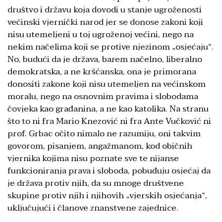
društvo i državu koja dovodi u stanje ugroženosti
većinski vjernički narod jer se donose zakoni koji
nisu utemeljeni u toj ugroženoj većini, nego na
nekim načelima koji se protive njezinom „osjećaju“.
No, budući da je država, barem načelno, liberalno
demokratska, a ne kršćanska, ona je primorana
donositi zakone koji nisu utemeljen na većinskom
moralu, nego na osnovnim pravima i slobodama
čovjeka kao građanina, a ne kao katolika. Na stranu
što to ni fra Mario Knezović ni fra Ante Vučković ni
prof. Grbac očito nimalo ne razumiju, oni takvim
govorom, pisanjem, angažmanom, kod običnih
vjernika kojima nisu poznate sve te nijanse
funkcioniranja prava i sloboda, pobuđuju osjećaj da
je država protiv njih, da su mnoge društvene
skupine protiv njih i njihovih „vjerskih osjećanja“,
uključujući i članove znanstvene zajednice
.