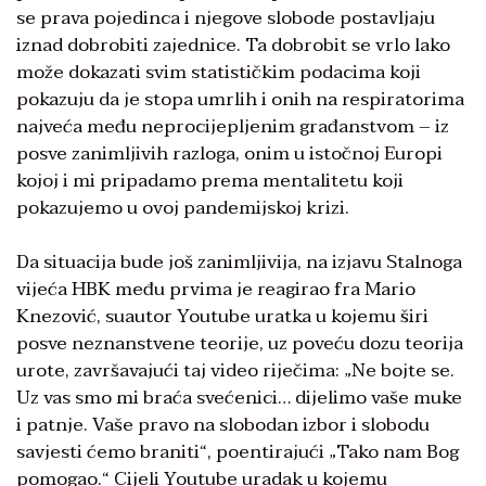
se prava pojedinca i njegove slobode postavljaju
iznad dobrobiti zajednice. Ta dobrobit se vrlo lako
može dokazati svim statističkim podacima koji
pokazuju da je stopa umrlih i onih na respiratorima
najveća među neprocijepljenim građanstvom – iz
posve zanimljivih razloga, onim u istočnoj Europi
kojoj i mi pripadamo prema mentalitetu koji
pokazujemo u ovoj pandemijskoj krizi.
Da situacija bude još zanimljivija, na izjavu Stalnoga
vijeća HBK među prvima je reagirao fra Mario
Knezović, suautor Youtube uratka u kojemu širi
posve neznanstvene teorije, uz poveću dozu teorija
urote, završavajući taj video riječima: „Ne bojte se.
Uz vas smo mi braća svećenici… dijelimo vaše muke
i patnje. Vaše pravo na slobodan izbor i slobodu
savjesti ćemo braniti“, poentirajući „Tako nam Bog
pomogao.“ Cijeli Youtube uradak u kojemu