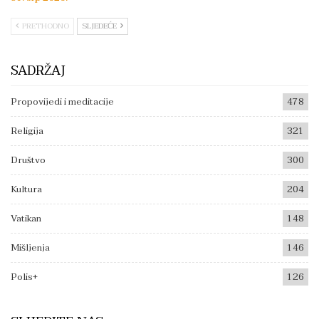
PRETHODNO
SLJEDEĆE
SADRŽAJ
Propovijedi i meditacije
478
Religija
321
Društvo
300
Kultura
204
Vatikan
148
Mišljenja
146
Polis+
126