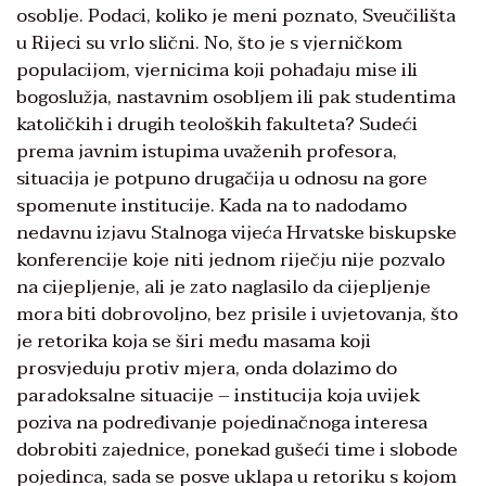
osoblje. Podaci, koliko je meni poznato, Sveučilišta
u Rijeci su vrlo slični. No, što je s vjerničkom
populacijom, vjernicima koji pohađaju mise ili
bogoslužja, nastavnim osobljem ili pak studentima
katoličkih i drugih teoloških fakulteta? Sudeći
prema javnim istupima uvaženih profesora,
situacija je potpuno drugačija u odnosu na gore
spomenute institucije. Kada na to nadodamo
nedavnu izjavu Stalnoga vijeća Hrvatske biskupske
konferencije koje niti jednom riječju nije pozvalo
na cijepljenje, ali je zato naglasilo da cijepljenje
mora biti dobrovoljno, bez prisile i uvjetovanja, što
je retorika koja se širi među masama koji
prosvjeduju protiv mjera, onda dolazimo do
paradoksalne situacije – institucija koja uvijek
poziva na podređivanje pojedinačnoga interesa
dobrobiti zajednice, ponekad gušeći time i slobode
pojedinca, sada se posve uklapa u retoriku s kojom