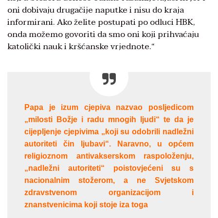
oni dobivaju drugačije naputke i nisu do kraja
informirani. Ako želite postupati po odluci HBK,
onda možemo govoriti da smo oni koji prihvaćaju
katolički nauk i kršćanske vrjednote.“
Papa je izum cjepiva nazvao posljedicom
„milosti Božje i radu mnogih ljudi“ te da je
cijepljenje cjepivima „koji su odobrili nadležni
autoriteti čin ljubavi“. Naravno, u općem
religioznom antivakserskom raspoloženju,
„nadležni autoriteti“ poistovjećeni su s
nacionalnim stožerom, a ne Svjetskom
zdravstvenom organizacijom i
znanstvenicima koji stoje iza toga