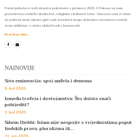
Portal polis.ba je web-stranica pokrenuta u prosincu 2020. U fokusu su nam
prvenstveno različite društvene, religijske i kulturne teme. Osnovna nam je ideja
da polis.ba bude mjesto gdje naši suradnici mogu slobodno i kreativno iznijeti
svoje mišljenje, u duhu uključivosti i humanosti.
Pročitaj više...
NAJNOVIJE
Siva eminencija: spoj anđela i demona
6. kol 2026.
Između trofeja i dostojanstva: Što doista znači
pobijediti?
3. kol 2026.
Sihem Djebbi: Islam nije nespojiv s vrijednostima poput
ljudskih prava, pluralizma ili…
31. srp 2026.