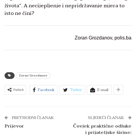
života“. A necijepljenje i nepridržavanje mjera to
isto ne čini?
Zoran Grozdanov, polis.ba
Zoran Grozdanov
Facebook
Twitter
E-mail
Podijeli
PRETHODNI ČLANAK
SLJEDEĆI ČLANAK
Prijevor
Čovjek praktične odluke
i prijateljske širine: