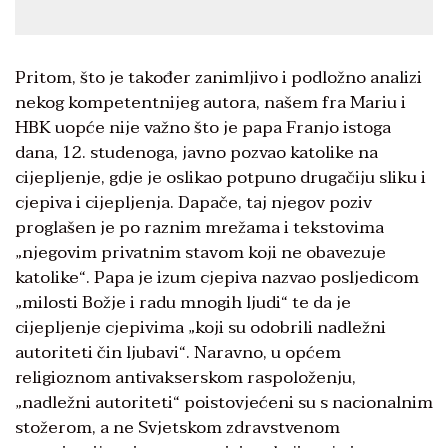
Pritom, što je također zanimljivo i podložno analizi
nekog kompetentnijeg autora, našem fra Mariu i
HBK uopće nije važno što je papa Franjo istoga
dana, 12. studenoga, javno pozvao katolike na
cijepljenje, gdje je oslikao potpuno drugačiju sliku i
cjepiva i cijepljenja. Dapače, taj njegov poziv
proglašen je po raznim mrežama i tekstovima
„njegovim privatnim stavom koji ne obavezuje
katolike“. Papa je izum cjepiva nazvao posljedicom
„milosti Božje i radu mnogih ljudi“ te da je
cijepljenje cjepivima „koji su odobrili nadležni
autoriteti čin ljubavi“. Naravno, u općem
religioznom antivakserskom raspoloženju,
„nadležni autoriteti“ poistovjećeni su s nacionalnim
stožerom, a ne Svjetskom zdravstvenom