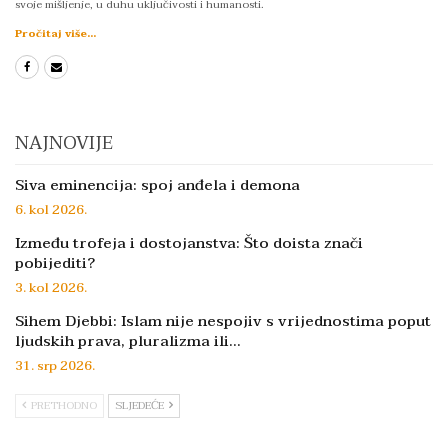
svoje mišljenje, u duhu uključivosti i humanosti.
Pročitaj više...
NAJNOVIJE
Siva eminencija: spoj anđela i demona
6. kol 2026.
Između trofeja i dostojanstva: Što doista znači
pobijediti?
3. kol 2026.
Sihem Djebbi: Islam nije nespojiv s vrijednostima poput
ljudskih prava, pluralizma ili…
31. srp 2026.
PRETHODNO
SLJEDEĆE