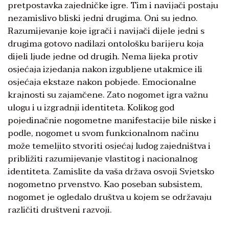
pretpostavka zajedničke igre. Tim i navijači postaju
nezamislivo bliski jedni drugima. Oni su jedno.
Razumijevanje koje igrači i navijači dijele jedni s
drugima gotovo nadilazi ontološku barijeru koja
dijeli ljude jedne od drugih. Nema lijeka protiv
osjećaja izjedanja nakon izgubljene utakmice ili
osjećaja ekstaze nakon pobjede. Emocionalne
krajnosti su zajamčene. Zato nogomet igra važnu
ulogu i u izgradnji identiteta. Kolikog god
pojedinačnie nogometne manifestacije bile niske i
podle, nogomet u svom funkcionalnom načinu
može temeljito stvoriti osjećaj ludog zajedništva i
približiti razumijevanje vlastitog i nacionalnog
identiteta. Zamislite da vaša država osvoji Svjetsko
nogometno prvenstvo. Kao poseban subsistem,
nogomet je ogledalo društva u kojem se održavaju
različiti društveni razvoji.