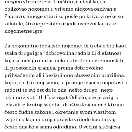
nesportske
interese. Uništen je ideal koji je
oblikovao nogomet u vrijeme njegova osnivanja.
Zapravo, mnoge stvari su pošle po krivu, a neke su i
zalutale, što neprestano izjeda osnovni karakter
nogometne igre.
Za nogometne idealiste nogomet bi trebao biti kao i
svaka druga igra “dobrovoljna radnja ili djelatnost,
koja se odvija unutar nekih utvrđenih vremenskih
ili prostornih granica, prema dobrovoljno
prihvaćenim ali i beziznimno obaveznim pravilima,
kojoj je cilj u njoj samoj, a prati je osjećaj napetosti i
radosti te svijest da je ona ‘nešto drugo’, nego
‘obično život’” (J. Huizinga). Odlučujuće je za igru
izlazak iz krutog svijeta i društva koji nam diktiraju
često čudne zakone i okretanje svom vlastitom
svijetu u kojem druga pravila vrijede kao takva,
često ona koja sama odredimo. U većini slučajeva