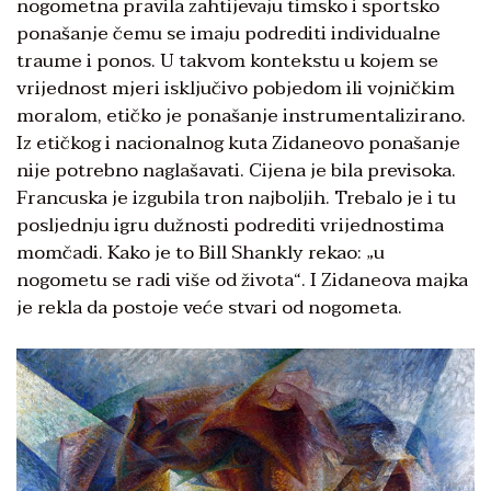
nogometna pravila zahtijevaju timsko i sportsko
ponašanje čemu se imaju podrediti individualne
traume i ponos. U takvom kontekstu u kojem se
vrijednost mjeri isključivo pobjedom ili vojničkim
moralom, etičko je ponašanje instrumentalizirano.
Iz etičkog i nacionalnog kuta Zidaneovo ponašanje
nije potrebno naglašavati. Cijena je bila previsoka.
Francuska je izgubila tron najboljih. Trebalo je i tu
posljednju igru dužnosti podrediti vrijednostima
momčadi. Kako je to Bill Shankly rekao: „u
nogometu se radi više od života“. I Zidaneova majka
je rekla da postoje veće stvari od nogometa.