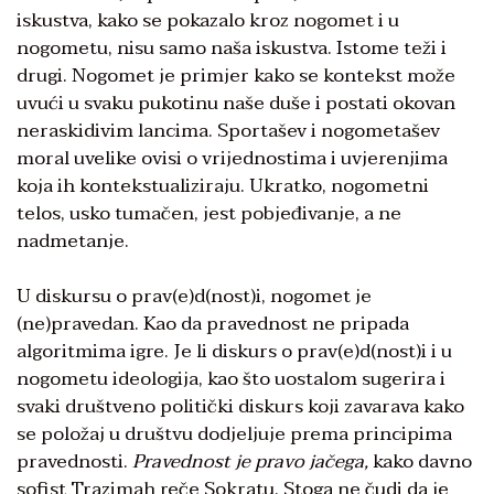
iskustva, kako se pokazalo kroz nogomet i u
nogometu, nisu samo naša iskustva. Istome teži i
drugi. Nogomet je primjer kako se kontekst može
uvući u svaku pukotinu naše duše i postati okovan
neraskidivim lancima. Sportašev i nogometašev
moral uvelike ovisi o vrijednostima i uvjerenjima
koja ih kontekstualiziraju. Ukratko, nogometni
telos, usko tumačen, jest pobjeđivanje, a ne
nadmetanje.
U diskursu o prav(e)d(nost)i, nogomet je
(ne)pravedan. Kao da pravednost ne pripada
algoritmima igre. Je li diskurs o prav(e)d(nost)i i u
nogometu ideologija, kao što uostalom sugerira i
svaki društveno politički diskurs koji zavarava kako
se položaj u društvu dodjeljuje prema principima
pravednosti.
Pravednost je pravo jačega,
kako davno
sofist Trazimah reče Sokratu. Stoga ne čudi da je