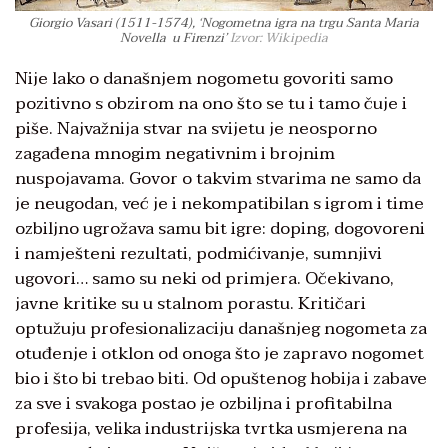
Giorgio Vasari (1511-1574), ‘Nogometna igra na trgu Santa Maria
Novella u Firenzi’
Izvor: Wikipedia
Nije lako o današnjem nogometu govoriti samo
pozitivno s obzirom na ono što se tu i tamo čuje i
piše. Najvažnija stvar na svijetu je neosporno
zagađena mnogim negativnim i brojnim
nuspojavama. Govor o takvim stvarima ne samo da
je neugodan, već je i nekompatibilan s igrom i time
ozbiljno ugrožava samu bit igre: doping, dogovoreni
i namješteni rezultati, podmićivanje, sumnjivi
ugovori… samo su neki od primjera. Očekivano,
javne kritike su u stalnom porastu. Kritičari
optužuju profesionalizaciju današnjeg nogometa za
otuđenje i otklon od onoga što je zapravo nogomet
bio i što bi trebao biti. Od opuštenog hobija i zabave
za sve i svakoga postao je ozbiljna i profitabilna
profesija, velika industrijska tvrtka usmjerena na