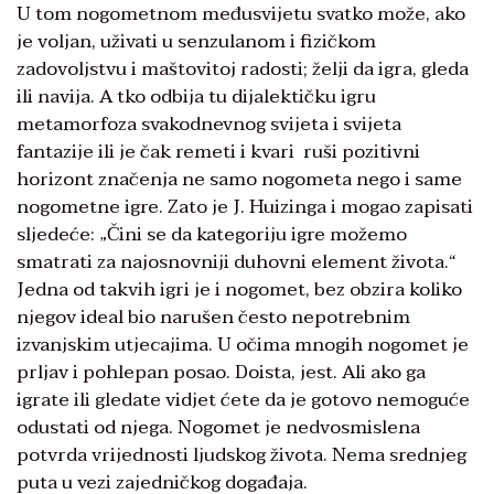
U tom nogometnom međusvijetu svatko može, ako
je voljan, uživati u senzulanom i fizičkom
zadovoljstvu i maštovitoj radosti; želji da igra, gleda
ili navija. A tko odbija tu dijalektičku igru ​​
metamorfoza svakodnevnog svijeta i svijeta
fantazije ili je čak remeti i kvari ruši pozitivni
horizont značenja ne samo nogometa nego i same
nogometne igre. Zato je J. Huizinga i mogao zapisati
sljedeće: „Čini se da kategoriju igre možemo
smatrati za najosnovniji duhovni element života.“
Jedna od takvih igri je i nogomet, bez obzira koliko
njegov ideal bio narušen često nepotrebnim
izvanjskim utjecajima. U očima mnogih nogomet je
prljav i pohlepan posao. Doista, jest. Ali ako ga
igrate ili gledate vidjet ćete da je gotovo nemoguće
odustati od njega. Nogomet je nedvosmislena
potvrda vrijednosti ljudskog života. Nema srednjeg
puta u vezi zajedničkog događaja.