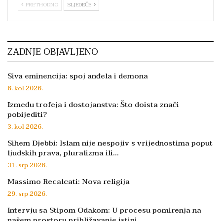
PRETHODNO
SLJEDEĆE
ZADNJE OBJAVLJENO
Siva eminencija: spoj anđela i demona
6. kol 2026.
Između trofeja i dostojanstva: Što doista znači
pobijediti?
3. kol 2026.
Sihem Djebbi: Islam nije nespojiv s vrijednostima poput
ljudskih prava, pluralizma ili…
31. srp 2026.
Massimo Recalcati: Nova religija
29. srp 2026.
Intervju sa Stipom Odakom: U procesu pomirenja na
našem prostoru približavanje istini…