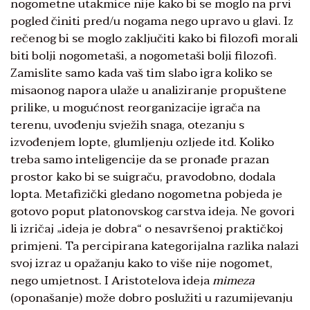
nogometne utakmice nije kako bi se moglo na prvi
pogled činiti pred/u nogama nego upravo u glavi. Iz
rečenog bi se moglo zaključiti kako bi filozofi morali
biti bolji nogometaši, a nogometaši bolji filozofi.
Zamislite samo kada vaš tim slabo igra koliko se
misaonog napora ulaže u analiziranje propuštene
prilike, u mogućnost reorganizacije igrača na
terenu, uvođenju svježih snaga, otezanju s
izvođenjem lopte, glumljenju ozljede itd. Koliko
treba samo inteligencije da se pronađe prazan
prostor kako bi se suigraču, pravodobno, dodala
lopta. Metafizički gledano nogometna pobjeda je
gotovo poput platonovskog carstva ideja. Ne govori
li izričaj „ideja je dobra“ o nesavršenoj praktičkoj
primjeni. Ta percipirana kategorijalna razlika nalazi
svoj izraz u opažanju kako to više nije nogomet,
nego umjetnost. I Aristotelova ideja
mimeza
(oponašanje) može dobro poslužiti u razumijevanju