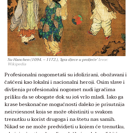
Su Hanchen (1094. – 1172.), ‘Igra djece u proljeće’
Izvor:
Wikipedia
Profesionalni nogometaši su idolizirani, obožavani i
čašćeni kao lokalni i nacionalni heroji. Osim slave i
divljenja profesionalni nogomet nudi igračima
priliku da se obogate dok su još vrlo mladi. Iako ga
krase beskonačne mogućnosti daleko je prisutnija
neizvjesnost koja se može obistiniti u svakom
trenutku u korist drugoga i na štetu nas samih.
Nikad se ne može predvidjeti u kojem će trenutku,