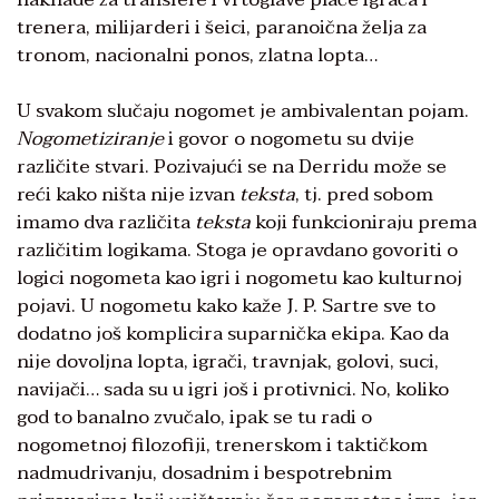
trenera, milijarderi i šeici, paranoična želja za
tronom, nacionalni ponos, zlatna lopta…
U svakom slučaju nogomet je ambivalentan pojam.
Nogometiziranje
i govor o nogometu su dvije
različite stvari. Pozivajući se na Derridu može se
reći kako ništa nije izvan
teksta
, tj. pred sobom
imamo dva različita
teksta
koji funkcioniraju prema
različitim logikama. Stoga je opravdano govoriti o
logici nogometa kao igri i nogometu kao kulturnoj
pojavi. U nogometu kako kaže J. P. Sartre sve to
dodatno još komplicira suparnička ekipa. Kao da
nije dovoljna lopta, igrači, travnjak, golovi, suci,
navijači… sada su u igri još i protivnici. No, koliko
god to banalno zvučalo, ipak se tu radi o
nogometnoj filozofiji, trenerskom i taktičkom
nadmudrivanju, dosadnim i bespotrebnim