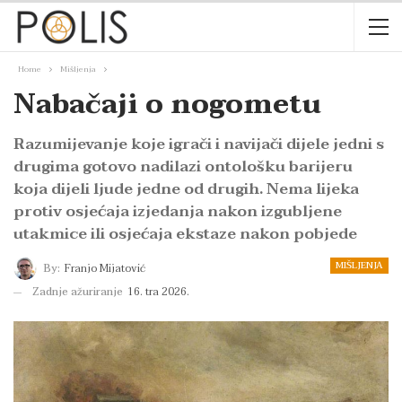
Home
Mišljenja
Nabačaji o nogometu
Razumijevanje koje igrači i navijači dijele jedni s
drugima gotovo nadilazi ontološku barijeru
koja dijeli ljude jedne od drugih. Nema lijeka
protiv osjećaja izjedanja nakon izgubljene
utakmice ili osjećaja ekstaze nakon pobjede
MIŠLJENJA
By:
Franjo Mijatović
Zadnje ažuriranje
16. tra 2026.