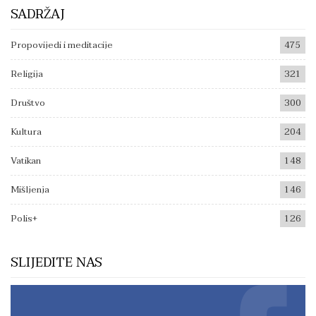
SADRŽAJ
Propovijedi i meditacije
475
Religija
321
Društvo
300
Kultura
204
Vatikan
148
Mišljenja
146
Polis+
126
SLIJEDITE NAS