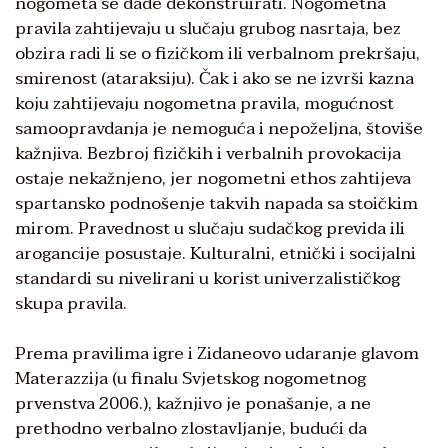
nogometa se dade dekonstruirati. Nogometna
pravila zahtijevaju u slučaju grubog nasrtaja, bez
obzira radi li se o fizičkom ili verbalnom prekršaju,
smirenost (ataraksiju). Čak i ako se ne izvrši kazna
koju zahtijevaju nogometna pravila, mogućnost
samoopravdanja je nemoguća i nepoželjna, štoviše
kažnjiva. Bezbroj fizičkih i verbalnih provokacija
ostaje nekažnjeno, jer nogometni ethos zahtijeva
spartansko podnošenje takvih napada sa stoičkim
mirom. Pravednost u slučaju sudačkog previda ili
arogancije posustaje. Kulturalni, etnički i socijalni
standardi su nivelirani u korist univerzalističkog
skupa pravila.
Prema pravilima igre i Zidaneovo udaranje glavom
Materazzija (u finalu Svjetskog nogometnog
prvenstva 2006.), kažnjivo je ponašanje, a ne
prethodno verbalno zlostavljanje, budući da