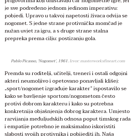
prigovorima koji uništavaju čar nogometne igre, jer
je sve podređeno jednom jedinom imperativu:
pobjedi. Upravo u takvoj napetosti živaca odvija se
nogomet. S jedne strane protivnička momčad je
nužan uvjet za igru, a s druge strane stalna
prepreka prema cilju: postizanju gola.
Pablo Picasso, ‘Nogomet’, 1961.
Izvor: masterworksfineart.com
Premda su roditelji, učitelji, treneri i ostali odgojni
akteri neumoljivo i opetovano ponavljali klišej:
„sport/nogomet izgrađuje karakter” ispostavilo se
kako se bavljenje sportom/nogometom često
protivi dobrom karakteru i kako su potrebna
konkretnija objašnjenja dobrog karaktera. Umjesto
razvijanja međuljudskih odnosa poput timskog rada
i empatije potrebno je maksimalno iskoristiti
slabosti svojih protivnika i pobijediti ih. Naša