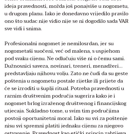
ideja pravednosti, možda još ponajviše u nogometu,
u drugom planu. Iako je donedavno vrijedilo pravilo
ono što sudac nije vidio nije se ni dogodilo sada VAR
sve vidi i snima.
Profesionalni nogomet je nemilosrdan, jer su
nogometaši suočeni, već od malena, s uspjehom
pod svaku cijenu. Ne odlučuju više ni o čemu sami.
Dužnosnici saveza, novinari, treneri, menadžeri…
predstavljaju njihovu volju. Zato ne čudi da su geste
poštenja u nogometu postale rijetke ili prijete da
će se izroditi u šuplji ritual. Potreba pravednosti u
raznim društvenim područja sugerira kako je i
nogomet brlog izraženog društvenog i financijskog
utjecaja. Sukladno tome, u svim tim područjima
postoji oportunitetni moral. Iako su svi za poštenje
nisu svi spremni platiti jednaku cijenu za njegovo
ostvarenje. Pravednost kao etički princip zahtijeva