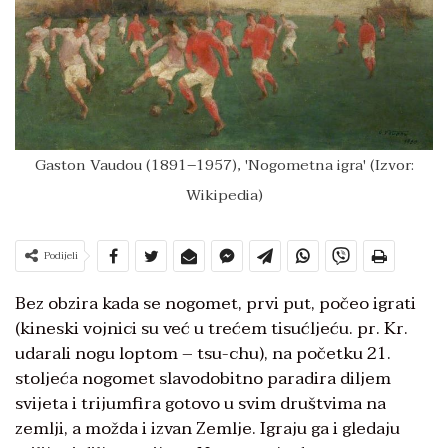
Gaston Vaudou (1891–1957), 'Nogometna igra' (Izvor:
Wikipedia)
Podijeli
Bez obzira kada se nogomet, prvi put, počeo igrati
(kineski vojnici su već u trećem tisućljeću. pr. Kr.
udarali nogu loptom – tsu-chu), na početku 21.
stoljeća nogomet slavodobitno paradira diljem
svijeta i trijumfira gotovo u svim društvima na
zemlji, a možda i izvan Zemlje. Igraju ga i gledaju