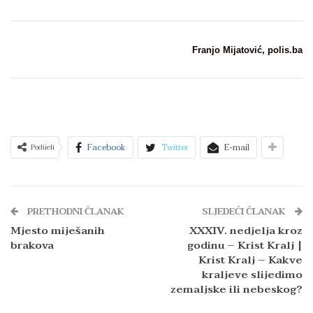
Franjo Mijatović, polis.ba
Facebook
Twitter
E-mail
Podijeli
PRETHODNI ČLANAK
SLJEDEĆI ČLANAK
Mjesto miješanih
XXXIV. nedjelja kroz
brakova
godinu – Krist Kralj |
Krist Kralj – Kakve
kraljeve slijedimo
zemaljske ili nebeskog?