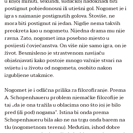
u kojoj minuti, sekundi, sudačkoj nadoknadi biti
postignut pobjedonosni ili utješni gol. Nogomet je i
igra s najmanje postignutih golova. Štoviše, ne
mora biti postignut ni jedan. Nigdje nema takvih
preokreta kao u nogometu. Nijedna drama mu nije
ravna. Zato, nogomet ima posebno mjesto u
povijesti čovječanstva. On više nije samo igra, on je
život. Besmisleno je strastvenom navijaču
objašnjavati kako postoje mnogo važnije stvari na
svijetu i u životu od nogometa, osobito nakon
izgubljene utakmice.
Nogomet je i odlična prilika za filozofiranje. Prema
A. Schopenhaueru problem njemačke filozofije je
taj „da je ona tražila u oblacima ono što joj je bilo
pred (ili pod) nogama”. Istina bi onda prema
Schopenhaueru bila ako ne na trgu onda barem na
tlu (nogometnom terenu). Međutim, ishod dobre