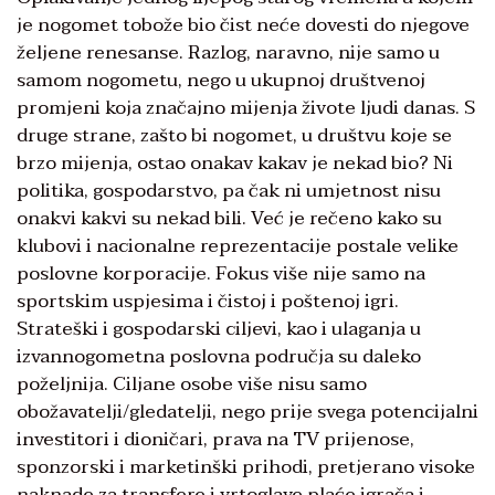
je nogomet tobože bio čist neće dovesti do njegove
željene renesanse. Razlog, naravno, nije samo u
samom nogometu, nego u ukupnoj društvenoj
promjeni koja značajno mijenja živote ljudi danas. S
druge strane, zašto bi nogomet, u društvu koje se
brzo mijenja, ostao onakav kakav je nekad bio? Ni
politika, gospodarstvo, pa čak ni umjetnost nisu
onakvi kakvi su nekad bili. Već je rečeno kako su
klubovi i nacionalne reprezentacije postale velike
poslovne korporacije. Fokus više nije samo na
sportskim uspjesima i čistoj i poštenoj igri.
Strateški i gospodarski ciljevi, kao i ulaganja u
izvannogometna poslovna područja su daleko
poželjnija. Ciljane osobe više nisu samo
obožavatelji/gledatelji, nego prije svega potencijalni
investitori i dioničari, prava na TV prijenose,
sponzorski i marketinški prihodi, pretjerano visoke
naknade za transfere i vrtoglave plaće igrača i