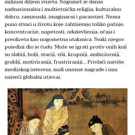
milijuni diljem svijeta. Nogomet je danas
nadnacionalna i multietnička religija, kulturalno
dobro, zamjenski, imaginarni i parasvijet. Nema
puno stvari u životu koje zahtijevaju toliko pažnje,
koncentracije, napetosti, oduševljenja, očaja i
preokreta kao nogometna utakmica. Svaki njegov
pojedini dio je čudo. Može se igrati protiv onih koji
su slabiji, bolji, stariji, viši, krupniji, ambiciozniji,
grublji, motiviraniji, frustriraniji… Privlači najviše
medijskog interesa, nudi unosne nagrade i ima
najveći globalni utjecaj.