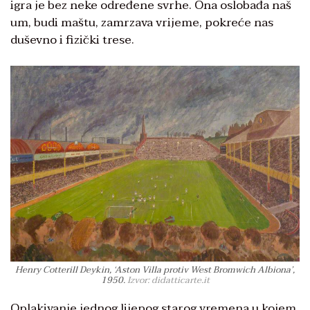
igra je bez neke određene svrhe. Ona oslobađa naš
um, budi maštu, zamrzava vrijeme, pokreće nas
duševno i fizički trese.
Henry Cotterill Deykin, ‘Aston Villa protiv West Bromwich Albiona’,
1950.
Izvor: didatticarte.it
Oplakivanje jednog lijepog starog vremena u kojem