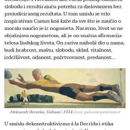
slobodu i rezultirajuću potrebu za djelovanjem bez
prejudiciranog rezultata. U tom smislu je vrlo
inspirativan Camus koji kaže da sve što je naučio o
moralu naučio je iz nogometa. Naravno, život se ne
objašnjava nogometom, ali je on snažna afirmacija
telosa ljudskog života. On zaziva najbolji dio u nama,
budi hrabrost, maštu, slobodu, sklad, vitalnost,
izdržljivost, odanost, požrtvovnost, predanost…
Aleksandr Deyneka, ‘Golman’, 1934.
Izvor: palazzoesposizioni.it
U smislu dekonstruktivizma á la Derrida i etika