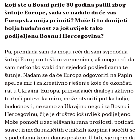
koji ste u Bosni prije 30 godina patili zbog
šutnje Europe, sada se nadate da će vas
Europska unija primiti? Može li to donijeti
bolju budućnost za još uvijek tako
podijeljenu Bosnu i Hercegovinu?
Pa, premlada sam da mogu reći da sam svjedočila
šutnji Europe u teškim vremenima, ali mogu reći da
sam netko tko svaki dan svjedoči posljedicama te
šutnje. Nadam se da će Europa odgovoriti na Papin
apel za mir i za kreativno rješenje koje će okončati
rat u Ukrajini. Europa, prihvaćajući dijalog i aktivno
tražeći puteve ka miru, može otvoriti put ka boljoj
budućnosti, ne samo za Ukrajinu nego i za Bosnu i
Hercegovinu, čije je društvo još uvijek podijeljeno.
Može pomoći u zacjeljivanju rana prošlosti, poticati
susret između različitih etničkih skupina i suočiti se
s podjelama koje i danas postoje. U biti, vjerujem da