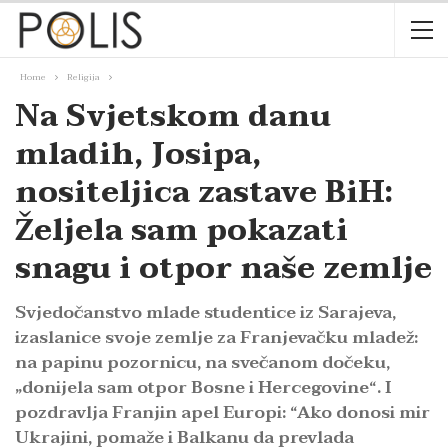
Home
Religija
Na Svjetskom danu
mladih, Josipa,
nositeljica zastave BiH:
Željela sam pokazati
snagu i otpor naše zemlje
Svjedočanstvo mlade studentice iz Sarajeva,
izaslanice svoje zemlje za Franjevačku mladež:
na papinu pozornicu, na svečanom dočeku,
„donijela sam otpor Bosne i Hercegovine“. I
pozdravlja Franjin apel Europi: “Ako donosi mir
Ukrajini, pomaže i Balkanu da prevlada