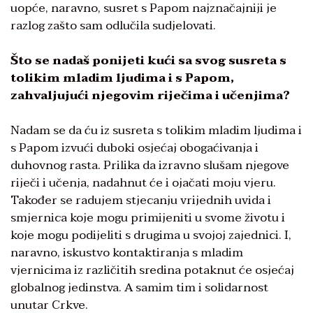
uopće, naravno, susret s Papom najznačajniji je
razlog zašto sam odlučila sudjelovati.
Što se nadaš ponijeti kući sa svog susreta s
tolikim mladim ljudima i s Papom,
zahvaljujući njegovim riječima i učenjima?
Nadam se da ću iz susreta s tolikim mladim ljudima i
s Papom izvući duboki osjećaj obogaćivanja i
duhovnog rasta. Prilika da izravno slušam njegove
riječi i učenja, nadahnut će i ojačati moju vjeru.
Također se radujem stjecanju vrijednih uvida i
smjernica koje mogu primijeniti u svome životu i
koje mogu podijeliti s drugima u svojoj zajednici. I,
naravno, iskustvo kontaktiranja s mladim
vjernicima iz različitih sredina potaknut će osjećaj
globalnog jedinstva. A samim tim i solidarnost
unutar Crkve.