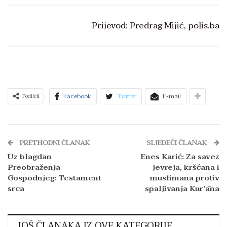
Prijevod: Predrag Mijić, polis.ba
Facebook
Twitter
E-mail
Podijeli
PRETHODNI ČLANAK
SLJEDEĆI ČLANAK
Uz blagdan
Enes Karić: Za savez
Preobraženja
jevreja, kršćana i
Gospodnjeg: Testament
muslimana protiv
srca
spaljivanja Kurʼāna
JOŠ ČLANAKA IZ OVE KATEGORIJE