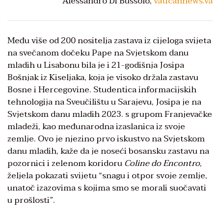
Alessandro Di Bussolo,
vaticannews.va
Među više od 200 nositelja zastava iz cijeloga svijeta
na svečanom dočeku Pape na Svjetskom danu
mladih u Lisabonu bila je i 21-godišnja Josipa
Bošnjak iz Kiseljaka, koja je visoko držala zastavu
Bosne i Hercegovine. Studentica informacijskih
tehnologija na Sveučilištu u Sarajevu, Josipa je na
Svjetskom danu mladih 2023. s grupom Franjevačke
mladeži, kao međunarodna izaslanica iz svoje
zemlje. Ovo je njezino prvo iskustvo na Svjetskom
danu mladih, kaže da je noseći bosansku zastavu na
pozornici i zelenom koridoru
Coline do Encontro
,
željela pokazati svijetu “snagu i otpor svoje zemlje,
unatoč izazovima s kojima smo se morali suočavati
u prošlosti”.