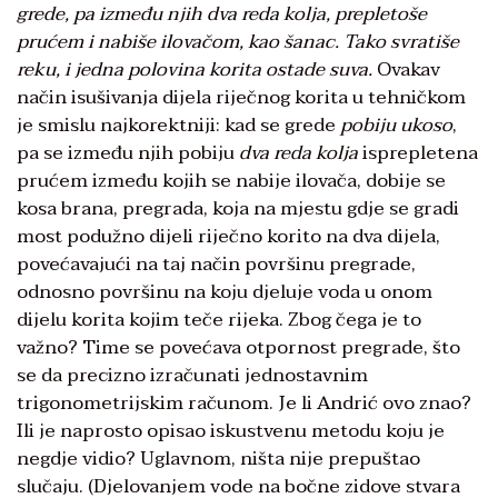
grede, pa između njih dva reda kolja, prepletoše
prućem i nabiše ilovačom, kao šanac. Tako svratiše
reku, i jedna polovina korita ostade suva.
Ovakav
način isušivanja dijela riječnog korita u tehničkom
je smislu najkorektniji: kad se grede
pobiju ukoso
,
pa se između njih pobiju
dva reda kolja
isprepletena
prućem između kojih se nabije ilovača, dobije se
kosa brana, pregrada, koja na mjestu gdje se gradi
most podužno dijeli riječno korito na dva dijela,
povećavajući na taj način površinu pregrade,
odnosno površinu na koju djeluje voda u onom
dijelu korita kojim teče rijeka. Zbog čega je to
važno? Time se povećava otpornost pregrade, što
se da precizno izračunati jednostavnim
trigonometrijskim računom. Je li Andrić ovo znao?
Ili je naprosto opisao iskustvenu metodu koju je
negdje vidio? Uglavnom, ništa nije prepuštao
slučaju. (Djelovanjem vode na bočne zidove stvara