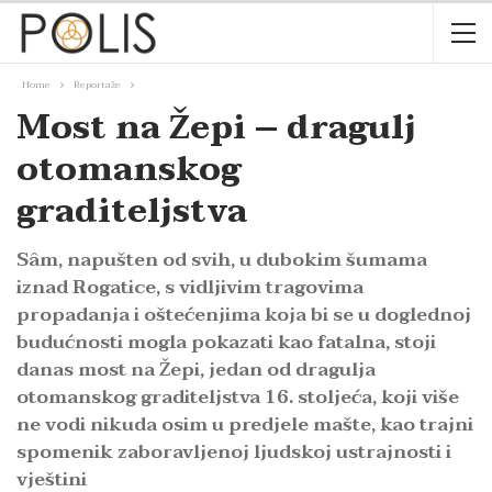
Home
Reportaže
Most na Žepi – dragulj
otomanskog
graditeljstva
Sâm, napušten od svih, u dubokim šumama
iznad Rogatice, s vidljivim tragovima
propadanja i oštećenjima koja bi se u doglednoj
budućnosti mogla pokazati kao fatalna, stoji
danas most na Žepi, jedan od dragulja
otomanskog graditeljstva 16. stoljeća, koji više
ne vodi nikuda osim u predjele mašte, kao trajni
spomenik zaboravljenoj ljudskoj ustrajnosti i
vještini