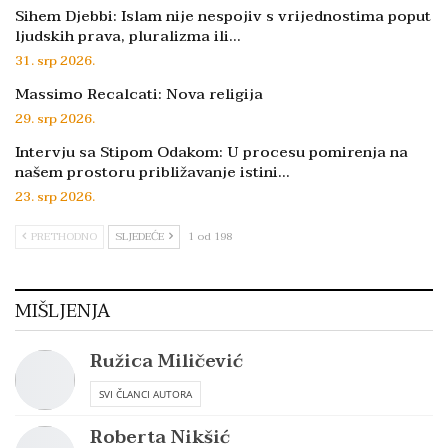
Sihem Djebbi: Islam nije nespojiv s vrijednostima poput
ljudskih prava, pluralizma ili…
31. srp 2026.
Massimo Recalcati: Nova religija
29. srp 2026.
Intervju sa Stipom Odakom: U procesu pomirenja na
našem prostoru približavanje istini…
23. srp 2026.
PRETHODNO
SLJEDEĆE
1 od 198
MIŠLJENJA
Ružica Miličević
SVI ČLANCI AUTORA
Roberta Nikšić