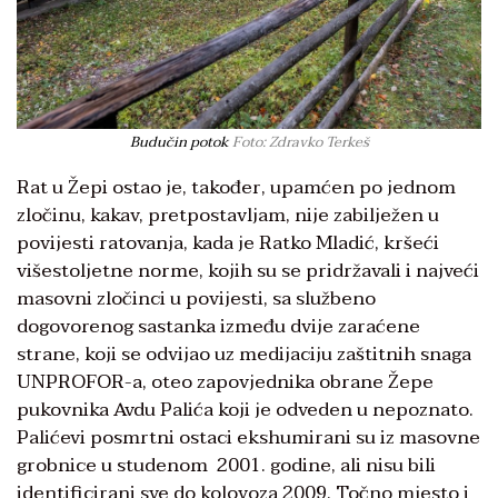
Budučin potok
Foto: Zdravko Terkeš
Rat u Žepi ostao je, također, upamćen po jednom
zločinu, kakav, pretpostavljam, nije zabilježen u
povijesti ratovanja, kada je Ratko Mladić, kršeći
višestoljetne norme, kojih su se pridržavali i najveći
masovni zločinci u povijesti, sa službeno
dogovorenog sastanka između dvije zaraćene
strane, koji se odvijao uz medijaciju zaštitnih snaga
UNPROFOR-a, oteo zapovjednika obrane Žepe
pukovnika Avdu Palića koji je odveden u nepoznato.
Palićevi posmrtni ostaci ekshumirani su iz masovne
grobnice u studenom 2001. godine, ali nisu bili
identificirani sve do kolovoza 2009. Točno mjesto i