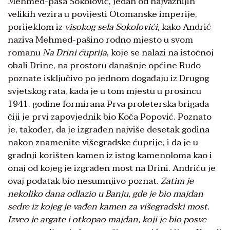
Mehmed-paša Sokolović, jedan od najvažnijih
velikih vezira u povijesti Otomanske imperije,
porijeklom iz
visokog sela Sokolovići
, kako Andrić
naziva Mehmed-pašino rodno mjesto u svom
romanu
Na Drini ćuprija
, koje se nalazi na istočnoj
obali Drine, na prostoru današnje općine Rudo
poznate isključivo po jednom događaju iz Drugog
svjetskog rata, kada je u tom mjestu u prosincu
1941. godine formirana Prva proleterska brigada
čiji je prvi zapovjednik bio Koča Popović. Poznato
je, također, da je izgrađen najviše desetak godina
nakon znamenite višegradske ćuprije, i da je u
gradnji korišten kamen iz istog kamenoloma kao i
onaj od kojeg je izgrađen most na Drini. Andriću je
ovaj podatak bio nesumnjivo poznat.
Zatim je
nekoliko dana odlazio u Banju, gde je bio majdan
sedre iz kojeg je vađen kamen za višegradski most.
Izveo je argate i otkopao majdan, koji je bio posve