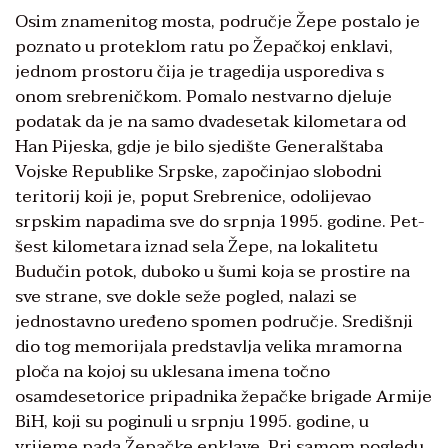
Osim znamenitog mosta, područje Žepe postalo je
poznato u proteklom ratu po Žepačkoj enklavi,
jednom prostoru čija je tragedija usporediva s
onom srebreničkom. Pomalo nestvarno djeluje
podatak da je na samo dvadesetak kilometara od
Han Pijeska, gdje je bilo sjedište Generalštaba
Vojske Republike Srpske, započinjao slobodni
teritorij koji je, poput Srebrenice, odolijevao
srpskim napadima sve do srpnja 1995. godine. Pet-
šest kilometara iznad sela Žepe, na lokalitetu
Budučin potok, duboko u šumi koja se prostire na
sve strane, sve dokle seže pogled, nalazi se
jednostavno uređeno spomen područje. Središnji
dio tog memorijala predstavlja velika mramorna
ploča na kojoj su uklesana imena točno
osamdesetorice pripadnika žepačke brigade Armije
BiH, koji su poginuli u srpnju 1995. godine, u
vrijeme pada Žepačke enklave. Pri samom pogledu