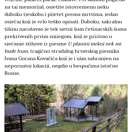
na taj memorijal, osjetite istovremenu neku
duboku tjeskobu i pijetet prema mrtvima, jedan
osjećaj koji je vrlo teško opisati. Duboku, sakralnu
tišinu narušavao je tek sjetni šum četinarskih šuma
prekrivenih prvim snijegom, koji je prizivao u
sjećanje stihove iz pjesme
U planini mrkoj nek mi
bude hum
, tragično stradalog hrvatskog pjesnika
Ivana Gorana Kovačića koji je i sâm sahranjen na
nepoznatoj lokaciji, negdje u bespućima istočne
Bosne.