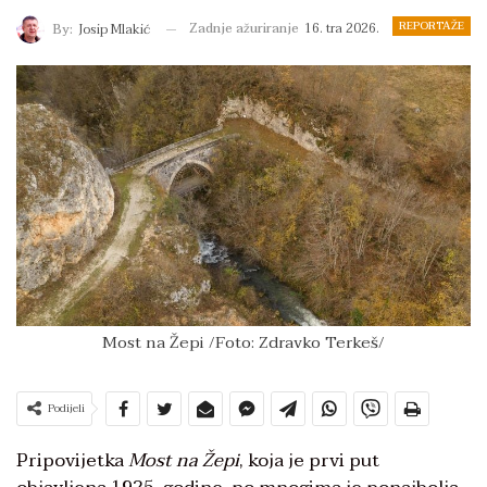
REPORTAŽE
Zadnje ažuriranje
16. tra 2026.
By:
Josip Mlakić
Most na Žepi /Foto: Zdravko Terkeš/
Podijeli
Pripovijetka
Most na Žepi
, koja je prvi put