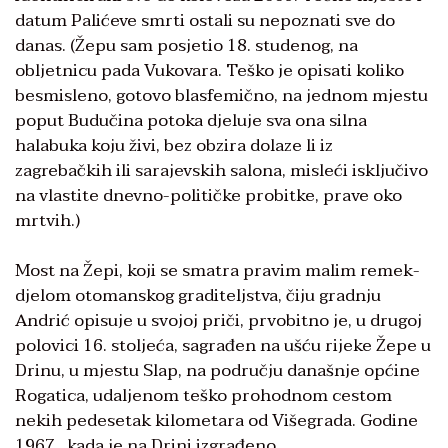
datum Palićeve smrti ostali su nepoznati sve do
danas. (Žepu sam posjetio 18. studenog, na
obljetnicu pada Vukovara. Teško je opisati koliko
besmisleno, gotovo blasfemično, na jednom mjestu
poput Budučina potoka djeluje sva ona silna
halabuka koju živi, bez obzira dolaze li iz
zagrebačkih ili sarajevskih salona, misleći isključivo
na vlastite dnevno-političke probitke, prave oko
mrtvih.)
Most na Žepi, koji se smatra pravim malim remek-
djelom otomanskog graditeljstva, čiju gradnju
Andrić opisuje u svojoj priči, prvobitno je, u drugoj
polovici 16. stoljeća, sagrađen na ušću rijeke Žepe u
Drinu, u mjestu Slap, na području današnje općine
Rogatica, udaljenom teško prohodnom cestom
nekih pedesetak kilometara od Višegrada. Godine
1967., kada je na Drini izgrađeno