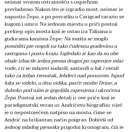
neimar svojom ustrajnošću s uspjehom
prevladavao. Nakon što je izgradio most, neimar je
napustio Žepu, a po povratku u Carigrad zarazio se
kugom i umro. Na jednom mjestu u priči postoji
prelijep opis mosta koji je ostao iza Talijana u
gudurama kanjona Žepe:
Na svašta se moglo
pomisliti pre negoli na tako čudesnu građevinu u
rastrganu i pustu kraju. Izgledalo je kao da su obe
obale izbacile jedna prema drugoj po zapenjen mlaz
vode, i ti se mlazevi sudarili, sastavili u luk i ostali
tako za jedan trenutak, lebdeći nad ponorom. Ispod
luka se videlo, u dnu vidika, parče modre Drine, a
duboko pod njim je grgoljila zapenjena i ukroćena
Žepa.
Postoji još jedan detalj iz ove priče koji je
paradigmatski vezan uz Andrićevu biografiju: riječ
je o nepostojećem natpisu na mostu, čime se
Andrić na briljantan način poigrao. Dobivši od
jednog mladog pjesnika
prigodni kronogram, čiji je