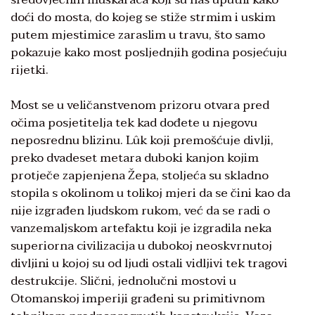
doći do mosta, do kojeg se stiže strmim i uskim
putem mjestimice zaraslim u travu, što samo
pokazuje kako most posljednjih godina posjećuju
rijetki.
Most se u veličanstvenom prizoru otvara pred
očima posjetitelja tek kad dođete u njegovu
neposrednu blizinu. Lûk koji premošćuje divlji,
preko dvadeset metara duboki kanjon kojim
protječe zapjenjena Žepa, stoljeća su skladno
stopila s okolinom u tolikoj mjeri da se čini kao da
nije izgrađen ljudskom rukom, već da se radi o
vanzemaljskom artefaktu koji je izgradila neka
superiorna civilizacija u dubokoj neoskvrnutoj
divljini u kojoj su od ljudi ostali vidljivi tek tragovi
destrukcije. Slični, jednolučni mostovi u
Otomanskoj imperiji građeni su primitivnom