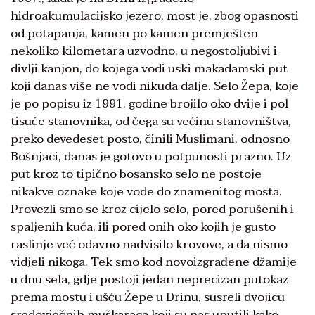
hidroakumulacijsko jezero, most je, zbog opasnosti
od potapanja, kamen po kamen premješten
nekoliko kilometara uzvodno, u negostoljubivi i
divlji kanjon, do kojega vodi uski makadamski put
koji danas više ne vodi nikuda dalje. Selo Žepa, koje
je po popisu iz 1991. godine brojilo oko dvije i pol
tisuće stanovnika, od čega su većinu stanovništva,
preko devedeset posto, činili Muslimani, odnosno
Bošnjaci, danas je gotovo u potpunosti prazno. Uz
put kroz to tipično bosansko selo ne postoje
nikakve oznake koje vode do znamenitog mosta.
Provezli smo se kroz cijelo selo, pored porušenih i
spaljenih kuća, ili pored onih oko kojih je gusto
raslinje već odavno nadvisilo krovove, a da nismo
vidjeli nikoga. Tek smo kod novoizgrađene džamije
u dnu sela, gdje postoji jedan neprecizan putokaz
prema mostu i ušću Žepe u Drinu, susreli dvojicu
sredovječnih muškaraca koji su nas uputili kako