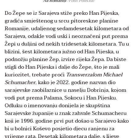
Na Romaniji
/Foto: Polis.ba/
Do Žepe se iz Sarajeva stiže preko Han Pijeska,
gradića smještenog u srcu pitoreskne planine
Romanije, udaljenog sedamdesetak kilometara od
Sarajeva, odakle vodi uski i neoznačeni put prema
Žepi u duljini od nekih tridesetak kilometara. Tu u
blizini, šest kilometara južno od Han Pijeska, u
podnožju planine Žep, izvire rijeka Žepa. Da biste
stigli do Han Pijeska i dalje do Žepe, što je mali
kuriozitet, trebate proći
Transverzalom Michael
Schumacher
, kako je 2022. godine nazvan dio
sarajevske zaobilaznice u naselju Dobrinja, kojom
vodi put prema Palama, Sokocu i Han Pijesku.
Odluku o imenovanju donijela je skupština
Sarajevske županije u znak zahvale Schumacheru
koji je 1996. godine prvi put došao u Sarajevo kako
bi u bolnici Koševo posjetio djecu ranjenu za
vrijeme rata. Desetak kilometara dalje, s lijeve