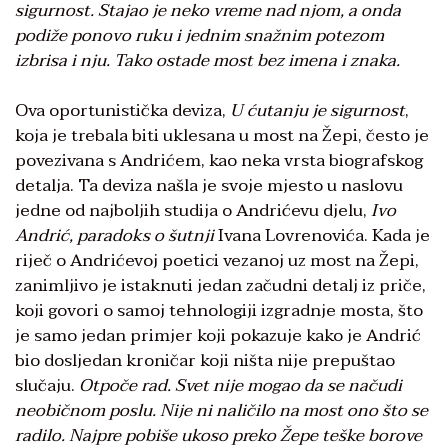
sigurnost. Stajao je neko vreme nad njom, a onda
podiže ponovo ruku i jednim snažnim potezom
izbrisa i nju. Tako ostade most bez imena i znaka.
Ova oportunistička deviza,
U ćutanju je sigurnost
,
koja je trebala biti uklesana u most na Žepi, često je
povezivana s Andrićem, kao neka vrsta biografskog
detalja. Ta deviza našla je svoje mjesto u naslovu
jedne od najboljih studija o Andrićevu djelu,
Ivo
Andrić, paradoks o šutnji
Ivana Lovrenovića. Kada je
riječ o Andrićevoj poetici vezanoj uz most na Žepi,
zanimljivo je istaknuti jedan začudni detalj iz priče,
koji govori o samoj tehnologiji izgradnje mosta, što
je samo jedan primjer koji pokazuje kako je Andrić
bio dosljedan kroničar koji ništa nije prepuštao
slučaju.
Otpoče rad. Svet nije mogao da se načudi
neobičnom poslu. Nije ni naličilo na most ono što se
radilo. Najpre pobiše ukoso preko Žepe teške borove