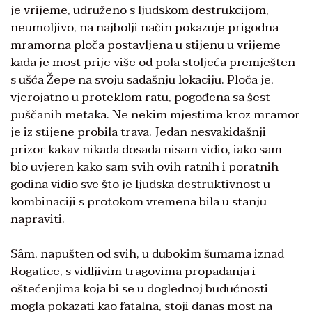
je vrijeme, udruženo s ljudskom destrukcijom,
neumoljivo, na najbolji način pokazuje prigodna
mramorna ploča postavljena u stijenu u vrijeme
kada je most prije više od pola stoljeća premješten
s ušća Žepe na svoju sadašnju lokaciju. Ploča je,
vjerojatno u proteklom ratu, pogođena sa šest
puščanih metaka. Ne nekim mjestima kroz mramor
je iz stijene probila trava. Jedan nesvakidašnji
prizor kakav nikada dosada nisam vidio, iako sam
bio uvjeren kako sam svih ovih ratnih i poratnih
godina vidio sve što je ljudska destruktivnost u
kombinaciji s protokom vremena bila u stanju
napraviti.
Sâm, napušten od svih, u dubokim šumama iznad
Rogatice, s vidljivim tragovima propadanja i
oštećenjima koja bi se u doglednoj budućnosti
mogla pokazati kao fatalna, stoji danas most na