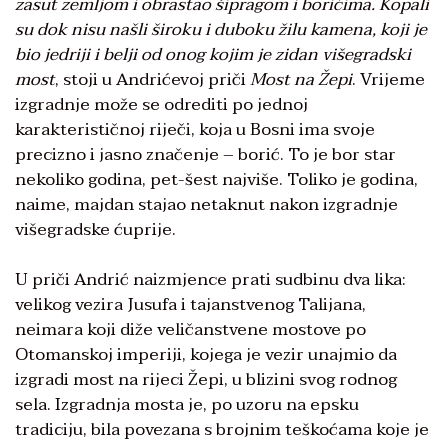
zasut zemljom i obrastao šipragom i borićima. Kopali
su dok nisu našli široku i duboku žilu kamena, koji je
bio jedriji i belji od onog kojim je zidan višegradski
most
, stoji u Andrićevoj priči
Most na Žepi
. Vrijeme
izgradnje može se odrediti po jednoj
karakterističnoj riječi, koja u Bosni ima svoje
precizno i jasno značenje – borić. To je bor star
nekoliko godina, pet-šest najviše. Toliko je godina,
naime, majdan stajao netaknut nakon izgradnje
višegradske ćuprije.
U priči Andrić naizmjence prati sudbinu dva lika:
velikog vezira Jusufa i tajanstvenog Talijana,
neimara koji diže veličanstvene mostove po
Otomanskoj imperiji, kojega je vezir unajmio da
izgradi most na rijeci Žepi, u blizini svog rodnog
sela. Izgradnja mosta je, po uzoru na epsku
tradiciju, bila povezana s brojnim teškoćama koje je