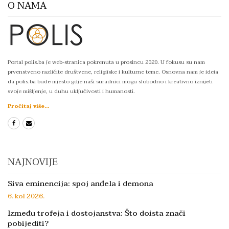
O NAMA
Portal polis.ba je web-stranica pokrenuta u prosincu 2020. U fokusu su nam
prvenstveno različite društvene, religijske i kulturne teme. Osnovna nam je ideja
da polis.ba bude mjesto gdje naši suradnici mogu slobodno i kreativno iznijeti
svoje mišljenje, u duhu uključivosti i humanosti.
Pročitaj više...
NAJNOVIJE
Siva eminencija: spoj anđela i demona
6. kol 2026.
Između trofeja i dostojanstva: Što doista znači
pobijediti?