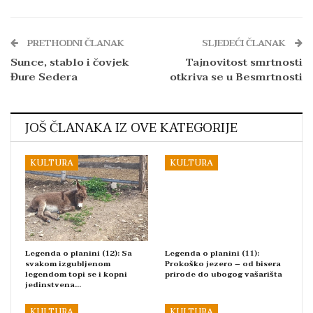
PRETHODNI ČLANAK
SLJEDEĆI ČLANAK
Sunce, stablo i čovjek
Tajnovitost smrtnosti
Đure Sedera
otkriva se u Besmrtnosti
JOŠ ČLANAKA IZ OVE KATEGORIJE
KULTURA
KULTURA
Legenda o planini (12): Sa
Legenda o planini (11):
svakom izgubljenom
Prokoško jezero – od bisera
legendom topi se i kopni
prirode do ubogog vašarišta
jedinstvena…
KULTURA
KULTURA