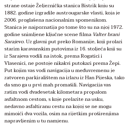
strane ostaje Željeznička stanica Bistrik koju su
1882. godine izgradile austrougarske vlasti, koja je
2006. proglašena nacionalnim spomenikom.
Stanica je najpoznatija po tome što su na njoj 1972.
godine snimljene ključne scene filma
Valter brani
Sarajevo
. Uz glavni put preko Romanije, koji prolazi
starim karavanskim putovima iz 16. stoljeća koji su
iz Sarajeva vodili na istok, prema Rogatici i
Vlasenici, ne postoje nikakvi putokazi prema Žepi.
Put kojim vas vodi navigacija u međuvremenu je
zatvoren parkiralištem na izlazu iz Han Pijeska, tako
da smo ga u prvi mah promašili. Navigacija vas
zatim vodi dvadesetak kilometara propalom
asfaltnom cestom, s koje prelazite na usku,
nedavno asfaltiranu cestu na kojoj se ne mogu
mimoići dva vozila, osim na rijetkim proširenjima
napravljenim u tu namjenu.