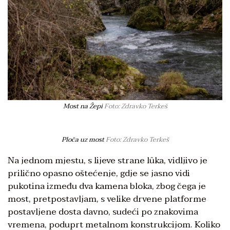
Most na Žepi
Foto: Zdravko Terkeš
Ploča uz most
Foto: Zdravko Terkeš
Na jednom mjestu, s lijeve strane lûka, vidljivo je
prilično opasno oštećenje, gdje se jasno vidi
pukotina između dva kamena bloka, zbog čega je
most, pretpostavljam, s velike drvene platforme
postavljene dosta davno, sudeći po znakovima
vremena, poduprt metalnom konstrukcijom. Koliko