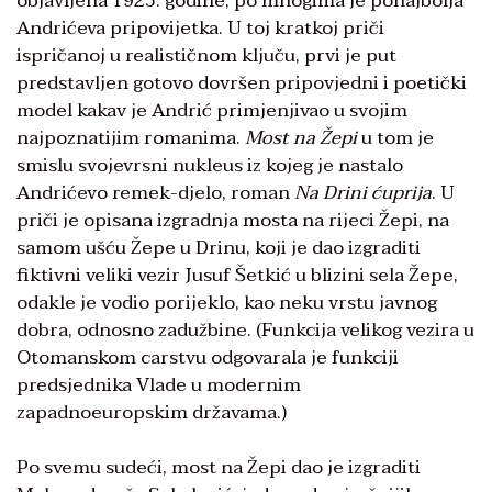
objavljena 1925. godine, po mnogima je ponajbolja
Andrićeva pripovijetka. U toj kratkoj priči
ispričanoj u realističnom ključu, prvi je put
predstavljen gotovo dovršen pripovjedni i poetički
model kakav je Andrić primjenjivao u svojim
najpoznatijim romanima.
Most na Žepi
u tom je
smislu svojevrsni nukleus iz kojeg je nastalo
Andrićevo remek-djelo, roman
Na Drini ćuprija
. U
priči je opisana izgradnja mosta na rijeci Žepi, na
samom ušću Žepe u Drinu, koji je dao izgraditi
fiktivni veliki vezir Jusuf Šetkić u blizini sela Žepe,
odakle je vodio porijeklo, kao neku vrstu javnog
dobra, odnosno zadužbine. (Funkcija velikog vezira u
Otomanskom carstvu odgovarala je funkciji
predsjednika Vlade u modernim
zapadnoeuropskim državama.)
Po svemu sudeći, most na Žepi dao je izgraditi