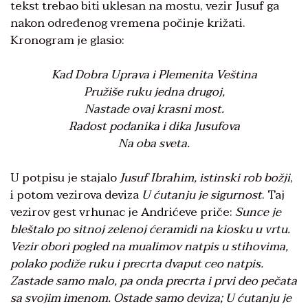
tekst trebao biti uklesan na mostu, vezir Jusuf ga
nakon određenog vremena počinje križati.
Kronogram je glasio:
Kad Dobra Uprava i Plemenita Veština
Pružiše ruku jedna drugoj,
Nastade ovaj krasni most.
Radost podanika i dika Jusufova
Na oba sveta.
U potpisu je stajalo
Jusuf Ibrahim, istinski rob božji
,
i potom vezirova deviza
U ćutanju je sigurnost
. Taj
vezirov gest vrhunac je Andrićeve priče:
Sunce je
bleštalo po sitnoj zelenoj ćeramidi na kiosku u vrtu.
Vezir obori pogled na mualimov natpis u stihovima,
polako podiže ruku i precrta dvaput ceo natpis.
Zastade samo malo, pa onda precrta i prvi deo pečata
sa svojim imenom. Ostade samo deviza; U ćutanju je