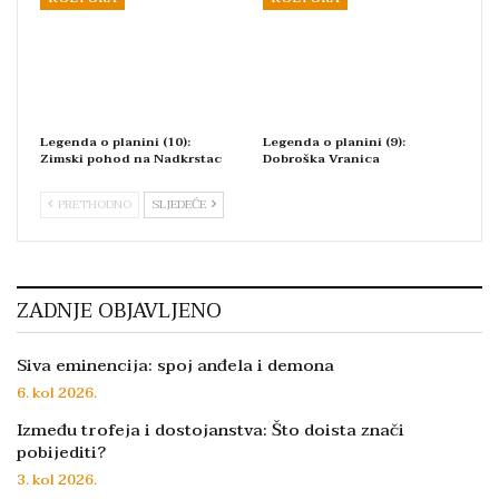
Legenda o planini (10):
Legenda o planini (9):
Zimski pohod na Nadkrstac
Dobroška Vranica
PRETHODNO
SLJEDEĆE
ZADNJE OBJAVLJENO
Siva eminencija: spoj anđela i demona
6. kol 2026.
Između trofeja i dostojanstva: Što doista znači
pobijediti?
3. kol 2026.