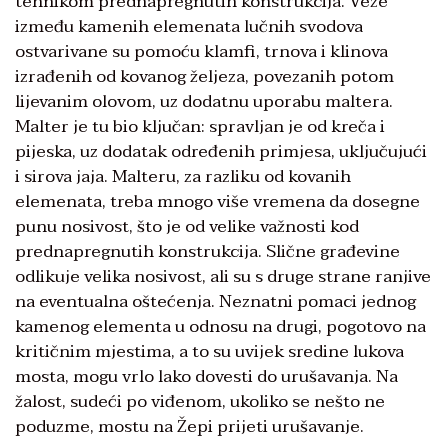
tehnikom prednapregnutih konstrukcija. Veze
između kamenih elemenata lučnih svodova
ostvarivane su pomoću klamfi, trnova i klinova
izrađenih od kovanog željeza, povezanih potom
lijevanim olovom, uz dodatnu uporabu maltera.
Malter je tu bio ključan: spravljan je od kreča i
pijeska, uz dodatak određenih primjesa, uključujući
i sirova jaja. Malteru, za razliku od kovanih
elemenata, treba mnogo više vremena da dosegne
punu nosivost, što je od velike važnosti kod
prednapregnutih konstrukcija. Slične građevine
odlikuje velika nosivost, ali su s druge strane ranjive
na eventualna oštećenja. Neznatni pomaci jednog
kamenog elementa u odnosu na drugi, pogotovo na
kritičnim mjestima, a to su uvijek sredine lukova
mosta, mogu vrlo lako dovesti do urušavanja. Na
žalost, sudeći po viđenom, ukoliko se nešto ne
poduzme, mostu na Žepi prijeti urušavanje.