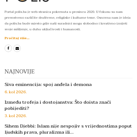
Portal polis.ba je web-stranica pokrenuta u prosincu 2020. U fokusu su nam
prvenstveno različite društvene, religijske i kulturne teme. Osnovna nam je ideja
da polis.ba bude mjesto gdje naši suradnici mogu slobodno i kreativno iznijeti
svoje mišljenje, u duhu uključivosti i humanosti.
Pročitaj više...
NAJNOVIJE
Siva eminencija: spoj anđela i demona
6. kol 2026.
Između trofeja i dostojanstva: Što doista znači
pobijediti?
3. kol 2026.
Sihem Djebbi: Islam nije nespojiv s vrijednostima poput
ljudskih prava, pluralizma ili…