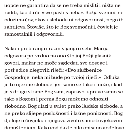
uopće ne garantira da se ne treba misliti i ništa ne
raditi, kao da će «sve pasti s neba». Božja svemoć ne
oduzima čovjekovu slobodu ni odgovornost, nego ih
zahtijeva. Štoviše, što je Bog svemoćniji, čovjek je
samostalniji i odgovorniji.
Nakon prebiranja i razmišljanja u sebi, Marija
odgovora potvrdno na ono što joj Božji glasnik
govori, makar ne može sagledati sve dosege i
posljedice njegovih riječi: «Evo službenice
Gospodnje, neka mi bude po tvojoj riječi.» Odluka
je to njezine slobode, jer samo se tako i može, i kad
je s druge strane Bog sam, zapravo, upravo samo se
tako s Bogom i prema Bogu možemo odnositi –
slobodno. Bog ulazi u svijet preko ljudske slobode, a
ne preko slijepe poslušnosti i lažne poniznosti. Bog
djeluje u čovjeku i njegovu životu samo čovjekovim
dopuštenjem. Kako god dakle bilo opisano anđelovo