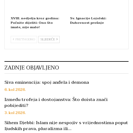
XVIII. nedjelja kroz godinu:
Sv. Ignacije Lojolski:
Počnite dijeliti: Ono što
Duhovnost prošnje
imate, nije malo!
PRETHODNO
SLJEDEĆE
ZADNJE OBJAVLJENO
Siva eminencija: spoj anđela i demona
6. kol 2026.
Između trofeja i dostojanstva: Što doista znači
pobijediti?
3. kol 2026.
Sihem Djebbi: Islam nije nespojiv s vrijednostima poput
ljudskih prava, pluralizma ili…