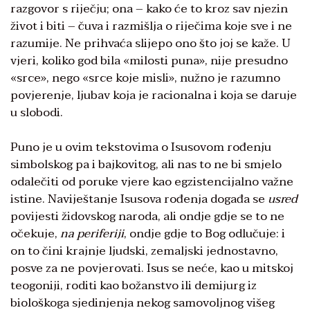
razgovor s riječju; ona – kako će to kroz sav njezin
život i biti – čuva i razmišlja o riječima koje sve i ne
razumije. Ne prihvaća slijepo ono što joj se kaže. U
vjeri, koliko god bila «milosti puna», nije presudno
«srce», nego «srce koje misli», nužno je razumno
povjerenje, ljubav koja je racionalna i koja se daruje
u slobodi.
Puno je u ovim tekstovima o Isusovom rođenju
simbolskog pa i bajkovitog, ali nas to ne bi smjelo
odalečiti od poruke vjere kao egzistencijalno važne
istine. Naviještanje Isusova rođenja događa se
usred
povijesti židovskog naroda, ali ondje gdje se to ne
očekuje,
na periferiji
, ondje gdje to Bog odlučuje: i
on to čini krajnje ljudski, zemaljski jednostavno,
posve za ne povjerovati. Isus se neće, kao u mitskoj
teogoniji, roditi kao božanstvo ili demijurg iz
biološkoga sjedinjenja nekog samovoljnog višeg