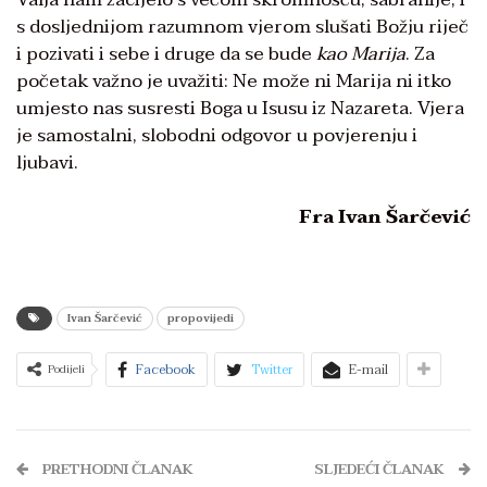
s dosljednijom razumnom vjerom slušati Božju riječ
i pozivati i sebe i druge da se bude
kao Marija
. Za
početak važno je uvažiti: Ne može ni Marija ni itko
umjesto nas susresti Boga u Isusu iz Nazareta. Vjera
je samostalni, slobodni odgovor u povjerenju i
ljubavi.
Fra Ivan Šarčević
Ivan Šarčević
propovijedi
Facebook
Twitter
E-mail
Podijeli
PRETHODNI ČLANAK
SLJEDEĆI ČLANAK