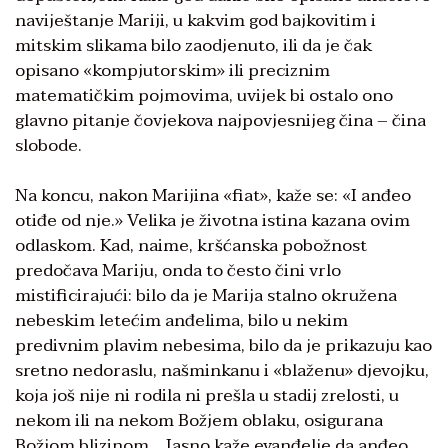
naviještanje Mariji, u kakvim god bajkovitim i
mitskim slikama bilo zaodjenuto, ili da je čak
opisano «kompjutorskim» ili preciznim
matematičkim pojmovima, uvijek bi ostalo ono
glavno pitanje čovjekova najpovjesnijeg čina – čina
slobode.
Na koncu, nakon Marijina «fiat», kaže se: «I anđeo
otiđe od nje.» Velika je životna istina kazana ovim
odlaskom. Kad, naime, kršćanska pobožnost
predočava Mariju, onda to često čini vrlo
mistificirajući: bilo da je Marija stalno okružena
nebeskim letećim anđelima, bilo u nekim
predivnim plavim nebesima, bilo da je prikazuju kao
sretno nedoraslu, našminkanu i «blaženu» djevojku,
koja još nije ni rodila ni prešla u stadij zrelosti, u
nekom ili na nekom Božjem oblaku, osigurana
Božjom blizinom… Jasno kaže evanđelje da anđeo