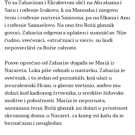
To sa Zaharijom i Elizabetom sliči na Abrahama i
Saru i rođenje Izakovo, k na Manoaha i njegovu
ženu i rođenje nazireja Samsona, pa na Elkana i Anu
i rođenje Samuelovo. Na ono što Božji glasnik
govori, Zaharija odgovara uplašen i sumnjičav. Nije
čudno, svećenici, «stručnjaci u vjeri», su ljudi
nepovjerljivi za Božje zahvate.
Posve oprečno od Zaharije događa se Mariji iz
Nazareta, Luka piše odmah u nastavku. Zaharija je
svećenik, i to jedan od poznatijih, koji ulazi u
jeruzalemski Hram, u glavnu svetinju; anđeo mu
dolazi kod kadionog žrtvenika, u središte židovske
molitve i pobožnosti. Marija je nepoznata,
anonimna žena; Božji glasnik joj dolazi u privatnost
skromnog doma, u Nazaret, za kojeg svi kažu da je
beznačajan i neugledan.