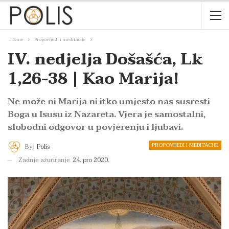
Home
Propovijedi i meditacije
IV. nedjelja Došašća, Lk
1,26-38 | Kao Marija!
Ne može ni Marija ni itko umjesto nas susresti
Boga u Isusu iz Nazareta. Vjera je samostalni,
slobodni odgovor u povjerenju i ljubavi.
PROPOVIJEDI I MEDITACIJE
By:
Polis
Zadnje ažuriranje
24. pro 2020.