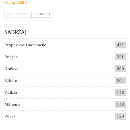
31. srp 2026.
PRETHODNO
SLJEDEĆE
SADRŽAJ
Propovijedi i meditacije
475
Religija
321
Društvo
300
Kultura
204
Vatikan
148
Mišljenja
146
Polis+
126