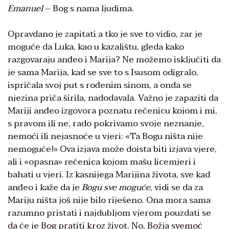
Emanuel
– Bog s nama ljudima.
Opravdano je zapitati a tko je sve to vidio, zar je
moguće da Luka, kao u kazalištu, gleda kako
razgovaraju anđeo i Marija? Ne možemo isključiti da
je sama Marija, kad se sve to s Isusom odigralo,
ispričala svoj put s rođenim sinom, a onda se
njezina priča širila, nadodavala. Važno je zapaziti da
Mariji anđeo izgovora poznatu rečenicu kojom i mi,
s pravom ili ne, rado pokrivamo svoje neznanje,
nemoći ili nejasnoće u vjeri: «Ta Bogu ništa nije
nemoguće!» Ova izjava može doista biti izjava vjere,
ali i «opasna» rečenica kojom mašu licemjeri i
bahati u vjeri. Iz kasnijega Marijina života, sve kad
anđeo i kaže da je
Bogu sve moguće
, vidi se da za
Mariju ništa još nije bilo riješeno. Ona mora sama
razumno pristati i najdubljom vjerom pouzdati se
da će je Bog pratiti kroz život. No, Božja svemoć