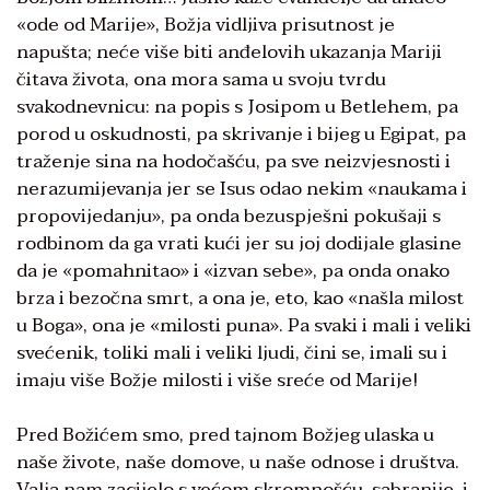
«ode od Marije», Božja vidljiva prisutnost je
napušta; neće više biti anđelovih ukazanja Mariji
čitava života, ona mora sama u svoju tvrdu
svakodnevnicu: na popis s Josipom u Betlehem, pa
porod u oskudnosti, pa skrivanje i bijeg u Egipat, pa
traženje sina na hodočašću, pa sve neizvjesnosti i
nerazumijevanja jer se Isus odao nekim «naukama i
propovijedanju», pa onda bezuspješni pokušaji s
rodbinom da ga vrati kući jer su joj dodijale glasine
da je «pomahnitao» i «izvan sebe», pa onda onako
brza i bezočna smrt, a ona je, eto, kao «našla milost
u Boga», ona je «milosti puna». Pa svaki i mali i veliki
svećenik, toliki mali i veliki ljudi, čini se, imali su i
imaju više Božje milosti i više sreće od Marije!
Pred Božićem smo, pred tajnom Božjeg ulaska u
naše živote, naše domove, u naše odnose i društva.
Valja nam zacijelo s većom skromnošću, sabranije, i