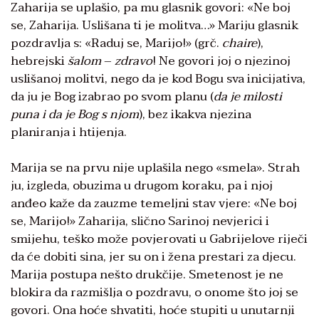
Zaharija se uplašio, pa mu glasnik govori: «Ne boj
se, Zaharija. Uslišana ti je molitva…» Mariju glasnik
pozdravlja s: «Raduj se, Marijo!» (grč.
chaire
),
hebrejski
šalom
–
zdravo
! Ne govori joj o njezinoj
uslišanoj molitvi, nego da je kod Bogu sva inicijativa,
da ju je Bog izabrao po svom planu (
da je milosti
puna i da je Bog s njom
), bez ikakva njezina
planiranja i htijenja.
Marija se na prvu nije uplašila nego «smela». Strah
ju, izgleda, obuzima u drugom koraku, pa i njoj
anđeo kaže da zauzme temeljni stav vjere: «Ne boj
se, Marijo!» Zaharija, slično Sarinoj nevjerici i
smijehu, teško može povjerovati u Gabrijelove riječi
da će dobiti sina, jer su on i žena prestari za djecu.
Marija postupa nešto drukčije. Smetenost je ne
blokira da razmišlja o pozdravu, o onome što joj se
govori. Ona hoće shvatiti, hoće stupiti u unutarnji