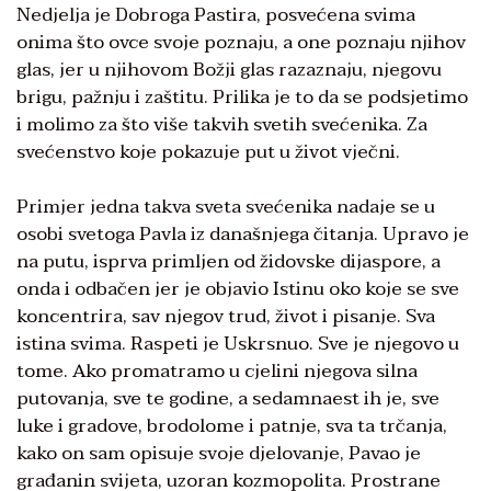
Nedjelja je Dobroga Pastira, posvećena svima
onima što ovce svoje poznaju, a one poznaju njihov
glas, jer u njihovom Božji glas razaznaju, njegovu
brigu, pažnju i zaštitu. Prilika je to da se podsjetimo
i molimo za što više takvih svetih svećenika. Za
svećenstvo koje pokazuje put u život vječni.
Primjer jedna takva sveta svećenika nadaje se u
osobi svetoga Pavla iz današnjega čitanja. Upravo je
na putu, isprva primljen od židovske dijaspore, a
onda i odbačen jer je objavio Istinu oko koje se sve
koncentrira, sav njegov trud, život i pisanje. Sva
istina svima. Raspeti je Uskrsnuo. Sve je njegovo u
tome. Ako promatramo u cjelini njegova silna
putovanja, sve te godine, a sedamnaest ih je, sve
luke i gradove, brodolome i patnje, sva ta trčanja,
kako on sam opisuje svoje djelovanje, Pavao je
građanin svijeta, uzoran kozmopolita. Prostrane