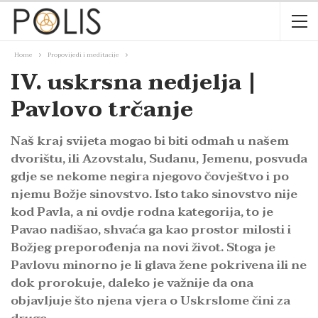
Home
Propovijedi i meditacije
IV. uskrsna nedjelja |
Pavlovo trčanje
Naš kraj svijeta mogao bi biti odmah u našem
dvorištu, ili Azovstalu, Sudanu, Jemenu, posvuda
gdje se nekome negira njegovo čovještvo i po
njemu Božje sinovstvo. Isto tako sinovstvo nije
kod Pavla, a ni ovdje rodna kategorija, to je
Pavao nadišao, shvaća ga kao prostor milosti i
Božjeg preporođenja na novi život. Stoga je
Pavlovu minorno je li glava žene pokrivena ili ne
dok prorokuje, daleko je važnije da ona
objavljuje što njena vjera o Uskrslome čini za