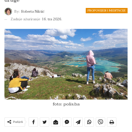
druge
PROPOVIJEDI I MEDITACIJE
By:
Roberta Nikšić
Zadnje ažuriranje
16. tra 2026.
foto: polis.ba
Podijeli