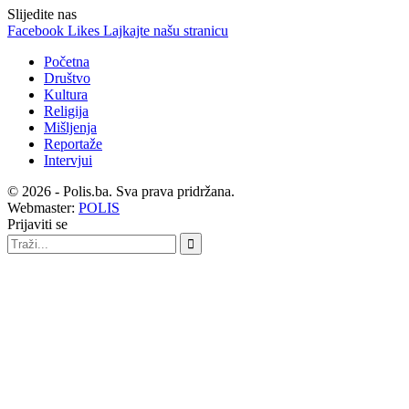
Slijedite nas
Facebook
Likes
Lajkajte našu stranicu
Početna
Društvo
Kultura
Religija
Mišljenja
Reportaže
Intervjui
© 2026 - Polis.ba. Sva prava pridržana.
Webmaster:
POLIS
Prijaviti se