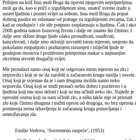
Pribijen na križ Isus moli Boga da oprosti njegovim neprijateljima,
moli ga da, kao u priči o izgubljenom sinu, unatoč svemu izađe u
susret ljudima i pomiri svijet sa sobom. Isus moli Boga da poput
dobrog pastira ne odustane od potrage za izgubljenim ovcama, čak i
kad se otuđujuće i zle sile potpuno rasplamsaju u ljudima. Čak i ako
2000 godina nakon Isusovog života i dalje ne znamo što činimo: I
dalje smo skloni druge ljude olako prosuđivati, osuđivati,
kancelovati, i dalje smo skloniji uzvratiti istom mjerom, umjesto da
pokušamo empatijom i praštanjem razumjeti i izliječiti ljude te
gradnjom mostova i pozitivnim primjerima makar u najmanjim
okvirima stvoriti drugačiji svijet.
Mir pronalazi samo onaj koji ne odgovara istom mjerom na zlo i
nepravdu i koji se ne da zarobiti u začaranom krugu nasilja i osvete.
Onaj koji je svjestan da je i sam drugima možda nanio neku
nepravdu. Onaj koji se trudi pronaći nešto dobro i pozitivno i u
ljudima koji mu nisu skloni i koji su mu učinili neko zlo. Najteže je
oprostiti onima koji su nam učinili zlo, a ništa lakše nije ni priznati
zlo koje činimo drugima i tražiti oprost od drugoga, no bez oprosta i
pomirenja nema izbavljenja iz začaranog kruga ponavljanja i
umnožavanja zla.
Emilio Vedova, ‘Suvremeno raspeće’, (1953)