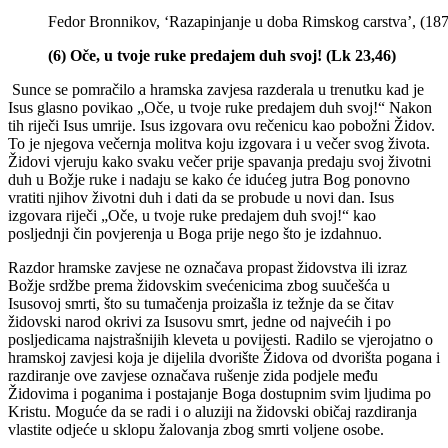
Fedor Bronnikov, ‘Razapinjanje u doba Rimskog carstva’, (18
(6) Oče, u tvoje ruke predajem duh svoj! (Lk 23,46)
Sunce se pomračilo a hramska zavjesa razderala u trenutku kad je
Isus glasno povikao „Oče, u tvoje ruke predajem duh svoj!“ Nakon
tih riječi Isus umrije. Isus izgovara ovu rečenicu kao pobožni Židov.
To je njegova večernja molitva koju izgovara i u večer svog života.
Židovi vjeruju kako svaku večer prije spavanja predaju svoj životni
duh u Božje ruke i nadaju se kako će idućeg jutra Bog ponovno
vratiti njihov životni duh i dati da se probude u novi dan. Isus
izgovara riječi „Oče, u tvoje ruke predajem duh svoj!“ kao
posljednji čin povjerenja u Boga prije nego što je izdahnuo.
Razdor hramske zavjese ne označava propast židovstva ili izraz
Božje srdžbe prema židovskim svećenicima zbog suučešća u
Isusovoj smrti, što su tumačenja proizašla iz težnje da se čitav
židovski narod okrivi za Isusovu smrt, jedne od najvećih i po
posljedicama najstrašnijih kleveta u povijesti. Radilo se vjerojatno o
hramskoj zavjesi koja je dijelila dvorište Židova od dvorišta pogana i
razdiranje ove zavjese označava rušenje zida podjele među
Židovima i poganima i postajanje Boga dostupnim svim ljudima po
Kristu. Moguće da se radi i o aluziji na židovski običaj razdiranja
vlastite odjeće u sklopu žalovanja zbog smrti voljene osobe.