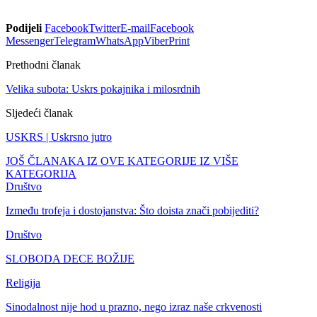
Podijeli
Facebook
Twitter
E-mail
Facebook
Messenger
Telegram
WhatsApp
Viber
Print
Prethodni članak
Velika subota: Uskrs pokajnika i milosrdnih
Sljedeći članak
USKRS | Uskrsno jutro
JOŠ ČLANAKA IZ OVE KATEGORIJE
IZ VIŠE
KATEGORIJA
Društvo
Između trofeja i dostojanstva: Što doista znači pobijediti?
Društvo
SLOBODA DECE BOŽIJE
Religija
Sinodalnost nije hod u prazno, nego izraz naše crkvenosti