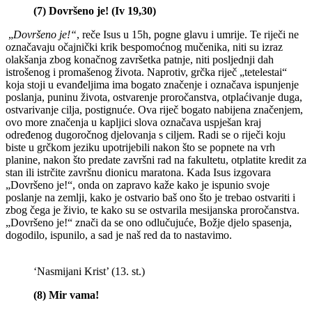
(7) Dovršeno je! (Iv 19,30)
„
Dovršeno je!“
, reče Isus u 15h, pogne glavu i umrije. Te riječi ne
označavaju očajnički krik bespomoćnog mučenika, niti su izraz
olakšanja zbog konačnog završetka patnje, niti posljednji dah
istrošenog i promašenog života. Naprotiv, grčka riječ „tetelestai“
koja stoji u evanđeljima ima bogato značenje i označava ispunjenje
poslanja, puninu života, ostvarenje proročanstva, otplaćivanje duga,
ostvarivanje cilja, postignuće. Ova riječ bogato nabijena značenjem,
ovo more značenja u kapljici slova označava uspješan kraj
određenog dugoročnog djelovanja s ciljem. Radi se o riječi koju
biste u grčkom jeziku upotrijebili nakon što se popnete na vrh
planine, nakon što predate završni rad na fakultetu, otplatite kredit za
stan ili istrčite završnu dionicu maratona. Kada Isus izgovara
„Dovršeno je!“, onda on zapravo kaže kako je ispunio svoje
poslanje na zemlji, kako je ostvario baš ono što je trebao ostvariti i
zbog čega je živio, te kako su se ostvarila mesijanska proročanstva.
„Dovršeno je!“ znači da se ono odlučujuće, Božje djelo spasenja,
dogodilo, ispunilo, a sad je naš red da to nastavimo.
‘Nasmijani Krist’ (13. st.)
(8) Mir vama!