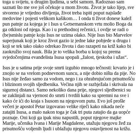
toga u svijetu, u drugim ljudima, u sebi samom. Radoznao sam
saznati što me sve još očekuje u mom životu. Život je tako lijep, sve
stvoreno je vrijedno divljenja, život treba ispiti poput najslađe
medovine i pojesti velikom kašikom… I onda ti život donese kalež
pun patnje za kojega je i Isus u Getsemanskom vrtu molio Boga da
ga otkloni od njega. Kao i u prethodnoj rečenici, i ovdje se radi o
(be)smislu patnje koju Isus ne uzima olako. Nije Isus bio Marvelov
superjunak koji je kroz život gazio iz jedne lake pobjede u drugu i
koji se tek tako olako odrekao života i dao razapeti na križ kako bi
zaokružio svoj nauk. Bila je to velika borba u kojoj su prema
svjedočenjima evanđelista Isusa spopali „žalost, tjeskoba i užas“.
Isus je u satima prije svoje smrti izgubio mnogo tečnosti: krvario je i
znojio se na vrelom podnevnom suncu, a nije dobio ništa da pije. No
Isus nije žeđao samo za vodom, nego i za ohrabrujućom prisutnošću
i blizinom svojih sljedbenika. Većina njih se razbježala i skrivala na
sigurnoj distanci. Samo nekoliko dana prije, njegovi sljedbenici su
se zaklinjali na vjernost do smrti i tvrdili kako su spremni na sve i
kako će ići do kraja s Isusom na njegovom putu. Evo još prošle
večeri je apostol Petar izgovarao velike riječi kako nikada neće
zatajiti Isusa, a malo nakon toga je čak tri puta zatajio da ga uopće
poznaje. Oni koji ga ipak nisu napustili, poput njegove majke
Marije, učenika Ivana i Marije Magdalene, utažuju njegovu žeđ za
prisutnošću voljenih ljudi i ublažuju njegovu ostavljenost na križu.