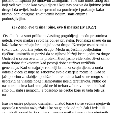
pošteno ih isplatiti po njihovim zaslugama, a ne kao milosrdnog oca
koji voli sve ljude kao svoju djecu i koji nas poziva da ljubimo jedni
druge i da uvijek budemo spremni na pomirenje i praštanje kako
bismo jedni drugima život učinili boljim, smislenijim i
podnošljivijim.
(3) Ženo, evo ti sina! Sine, evo ti majke! (Iv 19,27)
Osuđenik na smrt prilikom vlastitog pogubljenja među prisutnima
ugleda svoju majku i svog najboljeg prijatelja. Pronalazi snagu da im
kaže kako se trebaju brinuti jedno za drugo. Nemojte ostati sami u
šoku i tuzi, podržite jedno drugo. Među najčešćim posljednjim
riječima umirućih su pozivi da se njihovi bližnji brinu jedni za druge.
Umirući u svom osvrtu na protekli život jasno vide kako život samo
onda dobro funkcionira kad postoji dobar suživot različitih
generacija. Kad se najprije roditelji brinu za svoju djecu, a onda
odrasla djeca kasnije ne zaborave svoje ostarjele roditelje. Kad se
jači pobrinu za slabije i podrže ih u trenucima kad se ne mogu sami
uspraviti na vlastite noge i samostalno nositi teret života. Nitko od
nas u trenucima kad smo jaki ne bi trebao zaboraviti trenutke kad
smo bili slabi i nemoćni, a posebno ne osobe koje su tada bile uz
nas.
Isus ne umire potpuno osamljen: unatoč tome što se većina njegovih
apostola u strahu razbježala i što su ga neki od njih čak i izdali ili
zanijekali, pored križa su ipak njegova majka i nekolicina njegovih