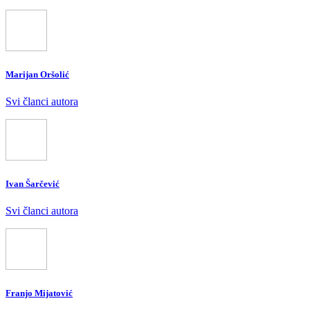
Marijan Oršolić
Svi članci autora
Ivan Šarčević
Svi članci autora
Franjo Mijatović