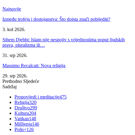
Najnovije
Između trofeja i dostojanstva: Što doista znači pobijediti?
3. kol 2026.
Sihem Djebbi: Islam nije nespojiv s vrijednostima poput ljudskih
prava, pluralizma ili…
31. srp 2026.
Massimo Recalcati: Nova religija
29. srp 2026.
Prethodno
Sljedeće
Sadržaj
Propovijedi i meditacije
475
Religija
320
Društvo
299
Kultura
204
Vatikan
148
Mišljenja
146
Polis+
126