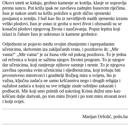
Okovi smrti se kidaju, grobno kamenje se kotrlja, klasje se uspravlja
prema suncu. Put križa ipak ne završava zadnjim Isusovim riječima.
Isus je nakon smrti na križu položen u grob slično sjemenki
posijanoj u zemlju. I baš kao što iz nevidljivih malih sjemenki izrastu
veliki plodovi, Isus je ustao iz groba u novi život i obznanili su se
konačni plodovi njegovog života i naučavanja. Poput leptira koji
izlazi iz čahure Isus je uskrsnuo iz kamene grobnice.
Odjednom se pojavio među svojim zbunjenim i isprepadanim
učenicima, skrivenim iza zaključanih vrata, i pozdravio ih: „Mir
vama!“ „Mir vama“ je za Isusa više od pukog pozdrava. To je jedna
od rečenica u kojoj se sažima njegov životni program. To je njegov
dar učenicima, koji rastjeruje njihove sumnje i nemir. To je njegova
završna oporuka svim učenicima i sljedbenicima, koji trebaju biti
prvenstveno mirotvorci i graditelji Božjeg mira u svijetu, što je
važna, ključna zadaća ne samo kršćanstva nego i drugih religija i
nažalost zadaća u kojoj su sve religije znale ozbiljno zakazati i
podbaciti. Mir koji smo primili od uskrslog Krista dužni smo kao
kršćani dalje darivati, po tom miru živjeti i po tom miru stvarati novi
i bolji svijet.
Marijan Oršolić, polis.ba