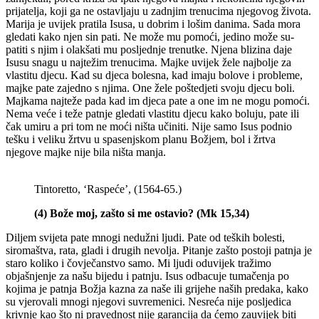
prijatelja, koji ga ne ostavljaju u zadnjim trenucima njegovog života.
Marija je uvijek pratila Isusa, u dobrim i lošim danima. Sada mora
gledati kako njen sin pati. Ne može mu pomoći, jedino može su-
patiti s njim i olakšati mu posljednje trenutke. Njena blizina daje
Isusu snagu u najtežim trenucima. Majke uvijek žele najbolje za
vlastitu djecu. Kad su djeca bolesna, kad imaju bolove i probleme,
majke pate zajedno s njima. One žele poštedjeti svoju djecu boli.
Majkama najteže pada kad im djeca pate a one im ne mogu pomoći.
Nema veće i teže patnje gledati vlastitu djecu kako boluju, pate ili
čak umiru a pri tom ne moći ništa učiniti. Nije samo Isus podnio
tešku i veliku žrtvu u spasenjskom planu Božjem, bol i žrtva
njegove majke nije bila ništa manja.
Tintoretto, ‘Raspeće’, (1564-65.)
(4) Bože moj, zašto si me ostavio? (Mk 15,34)
Diljem svijeta pate mnogi nedužni ljudi. Pate od teških bolesti,
siromaštva, rata, gladi i drugih nevolja. Pitanje zašto postoji patnja je
staro koliko i čovječanstvo samo. Mi ljudi oduvijek tražimo
objašnjenje za našu bijedu i patnju. Isus odbacuje tumačenja po
kojima je patnja Božja kazna za naše ili grijehe naših predaka, kako
su vjerovali mnogi njegovi suvremenici. Nesreća nije posljedica
krivnje kao što ni pravednost nije garancija da ćemo zauvijek biti