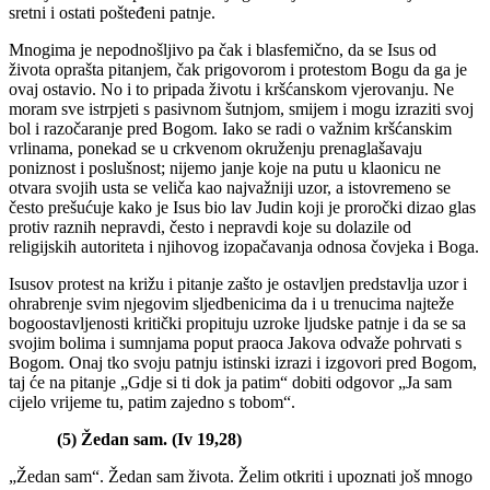
sretni i ostati pošteđeni patnje.
Mnogima je nepodnošljivo pa čak i blasfemično, da se Isus od
života oprašta pitanjem, čak prigovorom i protestom Bogu da ga je
ovaj ostavio. No i to pripada životu i kršćanskom vjerovanju. Ne
moram sve istrpjeti s pasivnom šutnjom, smijem i mogu izraziti svoj
bol i razočaranje pred Bogom. Iako se radi o važnim kršćanskim
vrlinama, ponekad se u crkvenom okruženju prenaglašavaju
poniznost i poslušnost; nijemo janje koje na putu u klaonicu ne
otvara svojih usta se veliča kao najvažniji uzor, a istovremeno se
često prešućuje kako je Isus bio lav Judin koji je proročki dizao glas
protiv raznih nepravdi, često i nepravdi koje su dolazile od
religijskih autoriteta i njihovog izopačavanja odnosa čovjeka i Boga.
Isusov protest na križu i pitanje zašto je ostavljen predstavlja uzor i
ohrabrenje svim njegovim sljedbenicima da i u trenucima najteže
bogoostavljenosti kritički propituju uzroke ljudske patnje i da se sa
svojim bolima i sumnjama poput praoca Jakova odvaže pohrvati s
Bogom. Onaj tko svoju patnju istinski izrazi i izgovori pred Bogom,
taj će na pitanje „Gdje si ti dok ja patim“ dobiti odgovor „Ja sam
cijelo vrijeme tu, patim zajedno s tobom“.
(5)
Žedan sam. (Iv 19,28)
„Žedan sam“. Žedan sam života. Želim otkriti i upoznati još mnogo