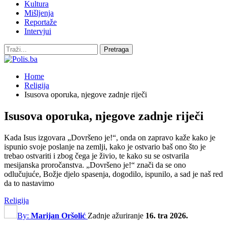
Kultura
Mišljenja
Reportaže
Intervjui
Home
Religija
Isusova oporuka, njegove zadnje riječi
Isusova oporuka, njegove zadnje riječi
Kada Isus izgovara „Dovršeno je!“, onda on zapravo kaže kako je
ispunio svoje poslanje na zemlji, kako je ostvario baš ono što je
trebao ostvariti i zbog čega je živio, te kako su se ostvarila
mesijanska proročanstva. „Dovršeno je!“ znači da se ono
odlučujuće, Božje djelo spasenja, dogodilo, ispunilo, a sad je naš red
da to nastavimo
Religija
By:
Marijan Oršolić
Zadnje ažuriranje
16. tra 2026.