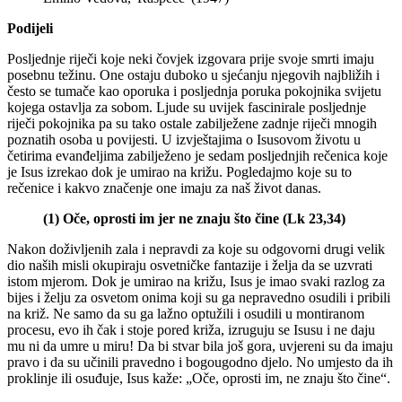
Podijeli
Posljednje riječi koje neki čovjek izgovara prije svoje smrti imaju
posebnu težinu. One ostaju duboko u sjećanju njegovih najbližih i
često se tumače kao oporuka i posljednja poruka pokojnika svijetu
kojega ostavlja za sobom. Ljude su uvijek fascinirale posljednje
riječi pokojnika pa su tako ostale zabilježene zadnje riječi mnogih
poznatih osoba u povijesti. U izvještajima o Isusovom životu u
četirima evanđeljima zabilježeno je sedam posljednjih rečenica koje
je Isus izrekao dok je umirao na križu. Pogledajmo koje su to
rečenice i kakvo značenje one imaju za naš život danas.
(1) Oče, oprosti im jer ne znaju što čine (Lk 23,34)
Nakon doživljenih zala i nepravdi za koje su odgovorni drugi velik
dio naših misli okupiraju osvetničke fantazije i želja da se uzvrati
istom mjerom. Dok je umirao na križu, Isus je imao svaki razlog za
bijes i želju za osvetom onima koji su ga nepravedno osudili i pribili
na križ. Ne samo da su ga lažno optužili i osudili u montiranom
procesu, evo ih čak i stoje pored križa, izruguju se Isusu i ne daju
mu ni da umre u miru! Da bi stvar bila još gora, uvjereni su da imaju
pravo i da su učinili pravedno i bogougodno djelo. No umjesto da ih
proklinje ili osuđuje, Isus kaže: „Oče, oprosti im, ne znaju što čine“.