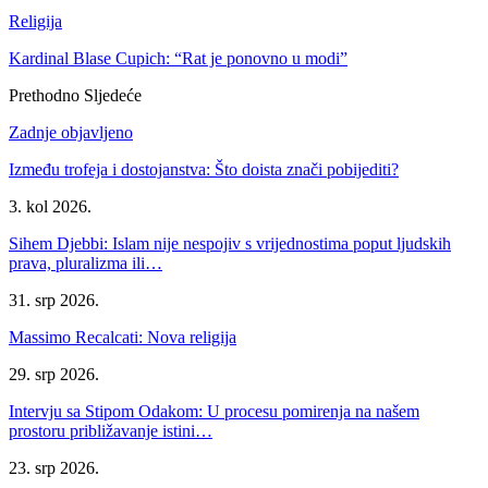
Religija
Kardinal Blase Cupich: “Rat je ponovno u modi”
Prethodno
Sljedeće
Zadnje objavljeno
Između trofeja i dostojanstva: Što doista znači pobijediti?
3. kol 2026.
Sihem Djebbi: Islam nije nespojiv s vrijednostima poput ljudskih
prava, pluralizma ili…
31. srp 2026.
Massimo Recalcati: Nova religija
29. srp 2026.
Intervju sa Stipom Odakom: U procesu pomirenja na našem
prostoru približavanje istini…
23. srp 2026.