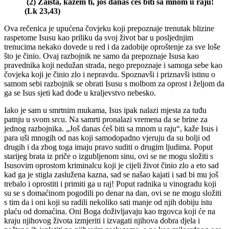
(2)
Zaista, kažem ti, još danas ćeš biti sa mnom u raju!
(Lk 23,43)
Ova rečenica je upućena čovjeku koji prepoznaje trenutak blizine
raspetome Isusu kao priliku da svoj život bar u posljednjim
trenucima nekako dovede u red i da zadobije oproštenje za sve loše
što je činio. Ovaj razbojnik ne samo da prepoznaje Isusa kao
pravednika koji nedužan strada, nego prepoznaje i samoga sebe kao
čovjeka koji je činio zlo i nepravdu. Spoznavši i priznavši istinu o
samom sebi razbojnik se obrati Isusu s molbom za oprost i željom da
ga se Isus sjeti kad dođe u kraljevstvo nebesko.
Iako je sam u smrtnim mukama, Isus ipak nalazi mjesta za tuđu
patnju u svom srcu. Na samrti pronalazi vremena da se brine za
jednog razbojnika. „Još danas ćeš biti sa mnom u raju“, kaže Isus i
para uši mnogih od nas koji samodopadno vjeruju da su bolji od
drugih i da zbog toga imaju pravo suditi o drugim ljudima. Poput
starijeg brata iz priče o izgubljenom sinu, ovi se ne mogu složiti s
Isusovim oprostom kriminalcu koji je cijeli život činio zlo a eto sad
kad ga je stigla zaslužena kazna, sad se našao kajati i sad bi mu još
trebalo i oprostiti i primiti ga u raj! Poput radnika u vinogradu koji
su se s domaćinom pogodili po denar na dan, ovi se ne mogu složiti
s tim da i oni koji su radili nekoliko sati manje od njih dobiju istu
plaću od domaćina. Oni Boga doživljavaju kao trgovca koji će na
kraju njihovog života izmjeriti i izvagati njihova dobra djela i