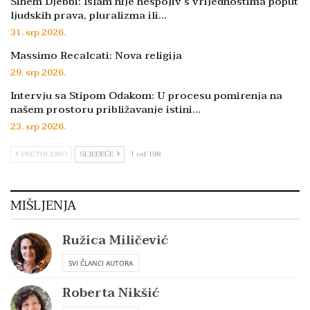
Sihem Djebbi: Islam nije nespojiv s vrijednostima poput
ljudskih prava, pluralizma ili…
31. srp 2026.
Massimo Recalcati: Nova religija
29. srp 2026.
Intervju sa Stipom Odakom: U procesu pomirenja na
našem prostoru približavanje istini…
23. srp 2026.
PRETHODNO
SLJEDEĆE
1 od 198
MIŠLJENJA
Ružica Miličević
SVI ČLANCI AUTORA
Roberta Nikšić