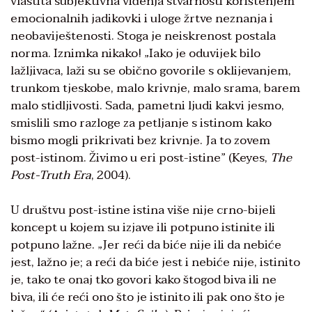
vlastita subjektivna viđenja stvarnosti korištenjem
emocionalnih jadikovki i uloge žrtve neznanja i
neobaviještenosti. Stoga je neiskrenost postala
norma. Iznimka nikako! „Iako je oduvijek bilo
lažljivaca, laži su se obično govorile s oklijevanjem,
trunkom tjeskobe, malo krivnje, malo srama, barem
malo stidljivosti. Sada, pametni ljudi kakvi jesmo,
smislili smo razloge za petljanje s istinom kako
bismo mogli prikrivati bez krivnje. Ja to zovem
post-istinom. Živimo u eri post-istine” (Keyes,
The
Post-Truth Era
, 2004).
U društvu post-istine istina više nije crno-bijeli
koncept u kojem su izjave ili potpuno istinite ili
potpuno lažne. „Jer reći da biće nije ili da nebiće
jest, lažno je; a reći da biće jest i nebiće nije, istinito
je, tako te onaj tko govori kako štogod biva ili ne
biva, ili će reći ono što je istinito ili pak ono što je