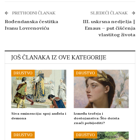
PRETHODNI ČLANAK
SLJEDEĆI ČLANAK
Rođendanska čestitka
III. uskrsna nedjelja |
Ivanu Lovrenoviću
Emaus – put čišćenja
vlastitog života
JOŠ ČLANAKA IZ OVE KATEGORIJE
DRUŠTVO
DRUŠTVO
Siva eminencija: spoj anđela i
Između trofeja i
demona
dostojanstva: Što doista
znači pobijediti?
DRUŠTVO
DRUŠTVO