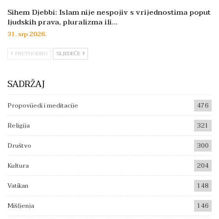
Sihem Djebbi: Islam nije nespojiv s vrijednostima poput
ljudskih prava, pluralizma ili…
31. srp 2026.
PRETHODNO
SLJEDEĆE
SADRŽAJ
Propovijedi i meditacije
476
Religija
321
Društvo
300
Kultura
204
Vatikan
148
Mišljenja
146