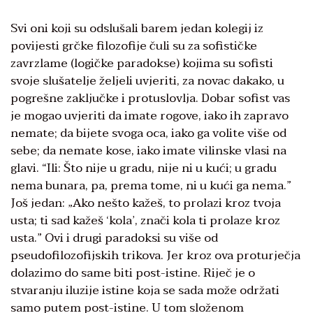
Svi oni koji su odslušali barem jedan kolegij iz
povijesti grčke filozofije čuli su za sofističke
zavrzlame (logičke paradokse) kojima su sofisti
svoje slušatelje željeli uvjeriti, za novac dakako, u
pogrešne zaključke i protuslovlja. Dobar sofist vas
je mogao uvjeriti da imate rogove, iako ih zapravo
nemate; da bijete svoga oca, iako ga volite više od
sebe; da nemate kose, iako imate vilinske vlasi na
glavi. “Ili: Što nije u gradu, nije ni u kući; u gradu
nema bunara, pa, prema tome, ni u kući ga nema.”
Još jedan: „Ako nešto kažeš, to prolazi kroz tvoja
usta; ti sad kažeš ‘kola’, znači kola ti prolaze kroz
usta.” Ovi i drugi paradoksi su više od
pseudofilozofijskih trikova. Jer kroz ova proturječja
dolazimo do same biti post-istine. Riječ je o
stvaranju iluzije istine koja se sada može održati
samo putem post-istine. U tom složenom