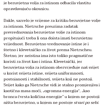
je bezuvjetna volja za istinom odbacila vlastitu
opravdavajuću okosnicu.
Dakle, sazrelo je vrijeme za kritiku bezuvjetne volje
za istinom. Nietzsche preuzima zadatak
prevrednovanja bezuvjetne volje za istinom
propitujući treba li ona doista imati bezuvjetnu
vrijednost. Bezuvjetno vrednovanje istine je i
štetno i klevetničko za život prema Nietzscheu.
Štetno, jer neistina ima isto toliko pragmatične
koristi za život kao i istina. Klevetnički, jer
bezuvjetna volja za istinom obezvrjeđuje naš svijet
u korist svijeta istine, svijeta uniformnosti,
postojanosti i stabilnosti, svijeta koji ne postoji.
Svijet kako ga Nietzsche vidi je stalno promjenjiva i
kaotična masa moći, „ogromna energija“, „kao
bronca čvrsta količina energije” u kojem ne postoji
ništa bezuvjetno, u kojem ne postoje
stvari po sebi
.