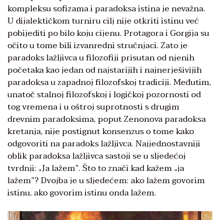
kompleksu sofizama i paradoksa istina je nevažna.
U dijalektičkom turniru cilj nije otkriti istinu već
pobijediti po bilo koju cijenu. Protagora i Gorgija su
očito u tome bili izvanredni stručnjaci. Zato je
paradoks lažljivca u filozofiji prisutan od njenih
početaka kao jedan od najstarijih i najnerješivijih
paradoksa u zapadnoj filozofskoj tradiciji. Međutim,
unatoč stalnoj filozofskoj i logičkoj pozornosti od
tog vremena i u oštroj suprotnosti s drugim
drevnim paradoksima, poput Zenonova paradoksa
kretanja, nije postignut konsenzus o tome kako
odgovoriti na paradoks lažljivca. Najjednostavniji
oblik paradoksa lažljivca sastoji se u sljedećoj
tvrdnji: „Ja lažem”. Što to znači kad kažem „ja
lažem”? Dvojba je u sljedećem: ako lažem govorim
istinu, ako govorim istinu onda lažem.