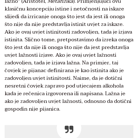
lažno“ (Aristotel,
Metafizika
). Primjenjujući ovu
klasičnu koncepciju istine i netočnosti na iskaze
slijedi da izricanje onoga što jest da jest ili onoga
što nije da nije predstavlja istinit uvjet za iskaze.
Ako je ovaj uvjet istinitosti zadovoljen, tada je izjava
istinita. Slično tome, pretpostavimo da izreka onoga
što jest da nije ili onoga što nije da jest predstavlja
uvjet lažnosti izjave. Ako je ovaj uvjet lažnosti
zadovoljen, tada je izjava lažna. Na primjer, taj
čovjek je pijanac definirana je kao istinita ako je
zadovoljen uvjet istinitosti. Naime, da je dotični
nesretni čovjek zapravo pod utjecajem alkohola
kada je rečenica izgovorena ili napisana. Lažna je
ako je zadovoljen uvjet lažnosti, odnosno da dotični
gospodin nije pijanica.