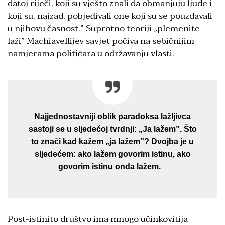
datoj riječi, koji su vješto znali da obmanjuju ljude i
koji su, najzad, pobjeđivali one koji su se pouzdavali
u njihovu časnost.” Suprotno teoriji „plemenite
laži” Machiavellijev savjet počiva na sebičnijim
namjerama političara u održavanju vlasti.
Najjednostavniji oblik paradoksa lažljivca
sastoji se u sljedećoj tvrdnji: „Ja lažem”. Što
to znači kad kažem „ja lažem”? Dvojba je u
sljedećem: ako lažem govorim istinu, ako
govorim istinu onda lažem.
Post-istinito društvo ima mnogo učinkovitija