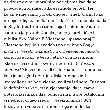
na društvenim i moralnim pozicijama kao da se
provlače kroz naše radare istinoljubivosti. Jer
laganje nije samo porok, ono je i grijeh. Osim toga,
mnoge religije, među njima i kršćanska, smatraju da
je Bog Istina. Prema tome lagati i obmanjivati ne
samo da je protubožansko, nego je ateističko i
nihilističko. Naime F. Nietzsche, upravo onaj F.
Nietzsche koji je slavodobitno uzviknuo
Bog je
mrtav,
u
Veseloj znanosti
i u
O genealogiji morala,
jasno kaže kako je bezuvjetna volja za istinom
iskonska vrijednost svih vrijednosti. U
Veseloj
znanosti
Nietzsche tvrdi da je znanost — domena
koja je naizgled neprijateljska prema vjeri —
utemeljena na bezuvjetnoj volji za istinom. Znanost
je definirana kao „stav, vjerovanje, da je ‘samo’
potrebna istina, i da u odnosu na nju sve ostalo ima
vrijednost drugog reda” (
Vesela znanost
: 344).
Bezuvjetna volja za istinom stoga je jednaka