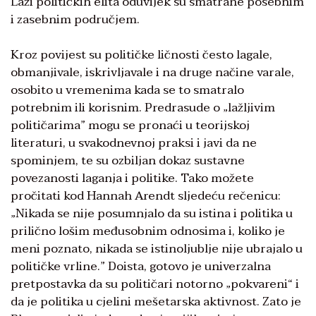
Laži političkih elita oduvijek su smatrane posebnim
i zasebnim područjem.
Kroz povijest su političke ličnosti često lagale,
obmanjivale, iskrivljavale i na druge načine varale,
osobito u vremenima kada se to smatralo
potrebnim ili korisnim. Predrasude o „lažljivim
političarima” mogu se pronaći u teorijskoj
literaturi, u svakodnevnoj praksi i javi da ne
spominjem, te su ozbiljan dokaz sustavne
povezanosti laganja i politike. Tako možete
pročitati kod Hannah Arendt sljedeću rečenicu:
„Nikada se nije posumnjalo da su istina i politika u
prilično lošim međusobnim odnosima i, koliko je
meni poznato, nikada se istinoljublje nije ubrajalo u
političke vrline.” Doista, gotovo je univerzalna
pretpostavka da su političari notorno „pokvareni“ i
da je politika u cjelini mešetarska aktivnost. Zato je