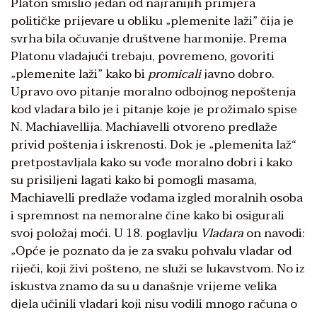
Platon smislio jedan od najranijih primjera
političke prijevare u obliku „plemenite laži” čija je
svrha bila očuvanje društvene harmonije. Prema
Platonu vladajući trebaju, povremeno, govoriti
„plemenite laži” kako bi
promicali
javno dobro.
Upravo ovo pitanje moralno odbojnog nepoštenja
kod vladara bilo je i pitanje koje je prožimalo spise
N. Machiavellija. Machiavelli otvoreno predlaže
privid poštenja i iskrenosti. Dok je „plemenita laž“
pretpostavljala kako su vođe moralno dobri i kako
su prisiljeni lagati kako bi pomogli masama,
Machiavelli predlaže vođama izgled moralnih osoba
i spremnost na nemoralne čine kako bi osigurali
svoj položaj moći. U 18. poglavlju
Vladara
on navodi:
„Opće je poznato da je za svaku pohvalu vladar od
riječi, koji živi pošteno, ne služi se lukavstvom. No iz
iskustva znamo da su u današnje vrijeme velika
djela učinili vladari koji nisu vodili mnogo računa o