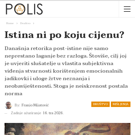
Home
Društvo
Istina ni po koju cijenu?
Današnja retorika post-istine nije samo
neprestano laganje bez razloga. Štoviše, cilj joj
je uvjeriti slušatelje u vlastita subjektivna
viđenja stvarnosti korištenjem emocionalnih
jadikovki i uloge žrtve neznanja i
neobaviještenosti. Stoga je neiskrenost postala
norma
DRUŠTVO
MIŠLJENJA
By:
Franjo Mijatović
Zadnje ažuriranje
16. tra 2026.