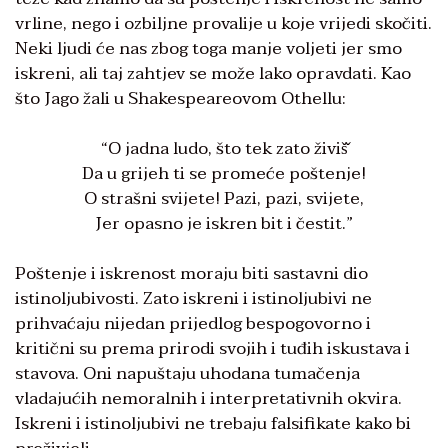
vrline, nego i ozbiljne provalije u koje vrijedi skočiti.
Neki ljudi će nas zbog toga manje voljeti jer smo
iskreni, ali taj zahtjev se može lako opravdati. Kao
što Jago žali u Shakespeareovom Othellu:
“O jadna ludo, što tek zato živiš̌
Da u grijeh ti se promeće poštenje!
O strašni svijete! Pazi, pazi, svijete,
Jer opasno je iskren bit i čestit.”
Poštenje i iskrenost moraju biti sastavni dio
istinoljubivosti. Zato iskreni i istinoljubivi ne
prihvaćaju nijedan prijedlog bespogovorno i
kritični su prema prirodi svojih i tuđih iskustava i
stavova. Oni napuštaju uhodana tumačenja
vladajućih nemoralnih i interpretativnih okvira.
Iskreni i istinoljubivi ne trebaju falsifikate kako bi