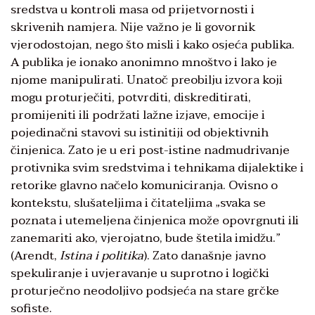
sredstva u kontroli masa od prijetvornosti i
skrivenih namjera. Nije važno je li govornik
vjerodostojan, nego što misli i kako osjeća publika.
A publika je ionako anonimno mnoštvo i lako je
njome manipulirati. Unatoč preobilju izvora koji
mogu proturječiti, potvrditi, diskreditirati,
promijeniti ili podržati lažne izjave, emocije i
pojedinačni stavovi su istinitiji od objektivnih
činjenica. Zato je u eri post-istine nadmudrivanje
protivnika svim sredstvima i tehnikama dijalektike i
retorike glavno načelo komuniciranja. Ovisno o
kontekstu, slušateljima i čitateljima „svaka se
poznata i utemeljena činjenica može opovrgnuti ili
zanemariti ako, vjerojatno, bude štetila imidžu.”
(Arendt,
Istina i politika
). Zato današnje javno
spekuliranje i uvjeravanje u suprotno i logički
proturječno neodoljivo podsjeća na stare grčke
sofiste.