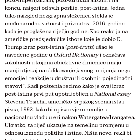
post-imperijalizam, post-strukturalizam, i na
koncu, najgori od svih poslije, post-istina. Jedna
tako naizgled nezgrapna složenica stekla je
međunarodnu važnost i priznatost 2016. godine
kada je proglašena riječju godine. Kao reakcija na
američke predsjedničke izbore koje je dobio D.
Trump izraz post-istina (
post-truth
) ušao je
navedene godine u
Oxford Dictionary
i označava
„okolnosti u kojima objektivne činjenice imaju
manji utjecaj na oblikovanje javnog mnijenja nego
emocije i reakcije u društvu ili osobni i pojedinačni
stavovi”. Radi poštenja recimo kako je ovaj izraz
post-istina prvi put upotrijebljen u
National essay
Stevena Tesicha, američko-srpskog scenarista i
pisca, 1992. kako bi opisao vjeru zemlje u
nacionalnu vladu u eri nakon Watergatea/Irangatea.
Ukratko, ta riječ ukazuje na temeljnu promjenu u
odnosu između politike i istine. Ništa novo, rekli bi.