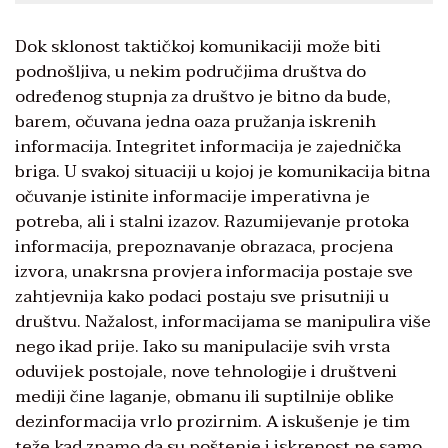
Dok sklonost taktičkoj komunikaciji može biti
podnošljiva, u nekim područjima društva do
određenog stupnja za društvo je bitno da bude,
barem, očuvana jedna oaza pružanja iskrenih
informacija. Integritet informacija je zajednička
briga. U svakoj situaciji u kojoj je komunikacija bitna
očuvanje istinite informacije imperativna je
potreba, ali i stalni izazov. Razumijevanje protoka
informacija, prepoznavanje obrazaca, procjena
izvora, unakrsna provjera informacija postaje sve
zahtjevnija kako podaci postaju sve prisutniji u
društvu. Nažalost, informacijama se manipulira više
nego ikad prije. Iako su manipulacije svih vrsta
oduvijek postojale, nove tehnologije i društveni
mediji čine laganje, obmanu ili suptilnije oblike
dezinformacija vrlo prozirnim. A iskušenje je tim
teže kad znamo da su poštenje i iskrenost ne samo