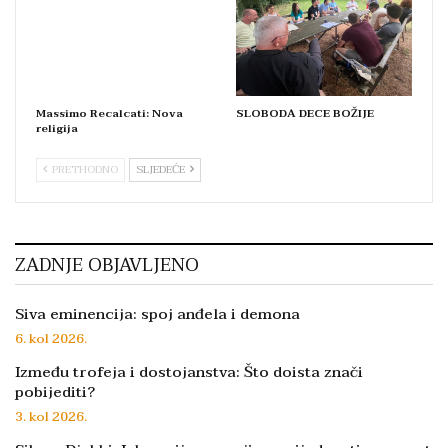
Massimo Recalcati: Nova
SLOBODA DECE BOŽIJE
religija
PRETHODNO
SLJEDEĆE
ZADNJE OBJAVLJENO
Siva eminencija: spoj anđela i demona
6. kol 2026.
Između trofeja i dostojanstva: Što doista znači
pobijediti?
3. kol 2026.