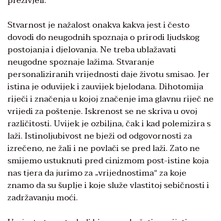
preživjeli.
Stvarnost je nažalost onakva kakva jest i često
dovodi do neugodnih spoznaja o prirodi ljudskog
postojanja i djelovanja. Ne treba ublažavati
neugodne spoznaje lažima. Stvaranje
personaliziranih vrijednosti daje životu smisao. Jer
istina je oduvijek i zauvijek bjelodana. Dihotomija
riječi i značenja u kojoj značenje ima glavnu riječ ne
vrijedi za poštenje. Iskrenost se ne skriva u ovoj
različitosti. Uvijek je ozbiljna, čak i kad polemizira s
laži. Istinoljubivost ne bježi od odgovornosti za
izrečeno, ne žali i ne povlači se pred laži. Zato ne
smijemo ustuknuti pred cinizmom post-istine koja
nas tjera da jurimo za „vrijednostima“ za koje
znamo da su šuplje i koje služe vlastitoj sebičnosti i
zadržavanju moći.