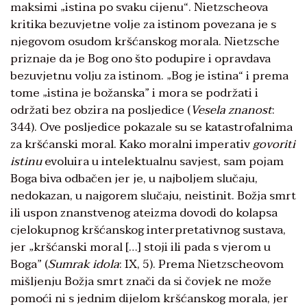
maksimi „istina po svaku cijenu“. Nietzscheova
kritika bezuvjetne volje za istinom povezana je s
njegovom osudom kršćanskog morala. Nietzsche
priznaje da je Bog ono što podupire i opravdava
bezuvjetnu volju za istinom. „Bog je istina“ i prema
tome „istina je božanska” i mora se podržati i
održati bez obzira na posljedice (
Vesela znanost
:
344). Ove posljedice pokazale su se katastrofalnima
za kršćanski moral. Kako moralni imperativ
govoriti
istinu
evoluira u intelektualnu savjest, sam pojam
Boga biva odbačen jer je, u najboljem slučaju,
nedokazan, u najgorem slučaju, neistinit. Božja smrt
ili uspon znanstvenog ateizma dovodi do kolapsa
cjelokupnog kršćanskog interpretativnog sustava,
jer „kršćanski moral […] stoji ili pada s vjerom u
Boga” (
Sumrak idola
: IX, 5). Prema Nietzscheovom
mišljenju Božja smrt znači da si čovjek ne može
pomoći ni s jednim dijelom kršćanskog morala, jer