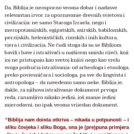
Da, Biblija je neosporno veoma dobar i nadasve
relevantan izvor za upoznavanje drevnih svjetova i
civilizacija: ne samo Staroga Izraela, nego i
mezopotamijskih, egipatskih, asirskih, babilonskih,
perzijskih, helenističkih, rimskih i inih kultura,
vjera i civilizacija. Ne čudi stoga da su se Biblijom
bavili i bave i istraživači u najširem smislu riječi, koji
joj ne pristupaju kao svetoj knjizi nego kao vrelu
svoga područja istraživanja: od arheologa i etnologa,
preko povjesničara i sociologa, pa sve do lingvista i
antropologa – da navedemo samo neke. Biblija je,
dakle, za njihova istraživanje dokument prvoga
reda, razumljivo nikako jedini, još manje jedini
mjerodavni, no ipak veoma vrijedan dokument.
“Biblija nam doista otkriva – nikada u potpunosti – i
sliku čovjeka i sliku Boga, ona je (pre)puna primjera