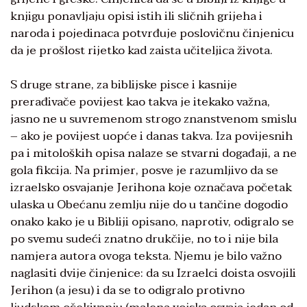
knjigu ponavljaju opisi istih ili sličnih grijeha i
naroda i pojedinaca potvrđuje poslovičnu činjenicu
da je prošlost rijetko kad zaista učiteljica života.
S druge strane, za biblijske pisce i kasnije
prerađivače povijest kao takva je itekako važna,
jasno ne u suvremenom strogo znanstvenom smislu
– ako je povijest uopće i danas takva. Iza povijesnih
pa i mitoloških opisa nalaze se stvarni događaji, a ne
gola fikcija. Na primjer, posve je razumljivo da se
izraelsko osvajanje Jerihona koje označava početak
ulaska u Obećanu zemlju nije do u tančine dogodio
onako kako je u Bibliji opisano, naprotiv, odigralo se
po svemu sudeći znatno drukčije, no to i nije bila
namjera autora ovoga teksta. Njemu je bilo važno
naglasiti dvije činjenice: da su Izraelci doista osvojili
Jerihon (a jesu) i da se to odigralo protivno