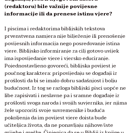
(redaktoru) bile važnije povijesne
informacije ili da prenese istinu vjere?
I piscima i redaktorima biblijskih tekstova
prvenstvena namjera nije bilježenje ili prenošenje
povijesnih informacija nego posredovanje istina
vjere. Biblijsko informiranje za cilj gotovo uvijek
ima ispovijedanje vjere i vjersko educiranje.
Pojednostavljeno govoreći, biblijska povijest je
poučnog karaktera: pripovijedaju se događaji iz
prošlosti da bi se imalo dobru sadašnjost i bolju
budućnost. Iz tog se razloga biblijski pisci uopće ne
libe zapisivati i neslavne pa i sramne događaje iz
prošlosti svoga naroda i svojih suvjernika, jer njima
žele upozoriti svoje suvremenike i buduća
pokoljenja da im povijest vjere doista bude
učiteljica života, da ne ponavljaju njihove/iste
grijehe i greške. Činjenica da se u Bibliji iz knjige u