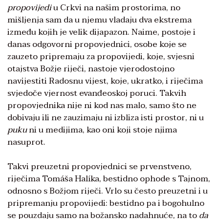
propovijedi
u Crkvi na našim prostorima, no
mišljenja sam da u njemu vladaju dva ekstrema
između kojih je velik dijapazon. Naime, postoje i
danas odgovorni propovjednici, osobe koje se
zauzeto pripremaju za propovijedi, koje, svjesni
otajstva Božje riječi, nastoje vjerodostojno
navijestiti Radosnu vijest, koje, ukratko, i riječima
svjedoče vjernost evanđeoskoj poruci. Takvih
propovjednika nije ni kod nas malo, samo što ne
dobivaju ili ne zauzimaju ni izbliza isti prostor, ni u
puku
ni u medijima, kao oni koji stoje njima
nasuprot.
Takvi preuzetni propovjednici se prvenstveno,
riječima Tomáša Halíka, bestidno ophode s Tajnom,
odnosno s Božjom riječi. Vrlo su često preuzetni i u
pripremanju propovijedi: bestidno pa i bogohulno
se pouzdaju samo na božansko nadahnuće, na to
da