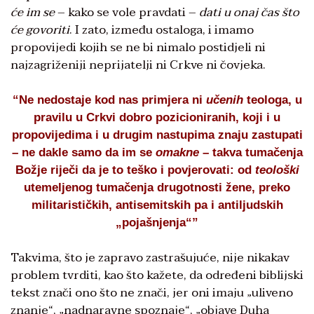
će im se
– kako se vole pravdati –
dati u onaj čas što
će govoriti
. I zato, između ostaloga, i imamo
propovijedi kojih se ne bi nimalo postidjeli ni
najzagriženiji neprijatelji ni Crkve ni čovjeka.
“Ne nedostaje kod nas primjera ni
učenih
teologa, u
pravilu u Crkvi dobro pozicioniranih, koji i u
propovijedima i u drugim nastupima znaju zastupati
– ne dakle samo da im se
omakne
– takva tumačenja
Božje riječi da je to teško i povjerovati: od
teološki
utemeljenog tumačenja drugotnosti žene, preko
militarističkih, antisemitskih pa i antiljudskih
„pojašnjenja“”
Takvima, što je zapravo zastrašujuće, nije nikakav
problem tvrditi, kao što kažete, da određeni biblijski
tekst znači ono što ne znači, jer oni imaju „uliveno
znanje“, „nadnaravne spoznaje“, „objave Duha