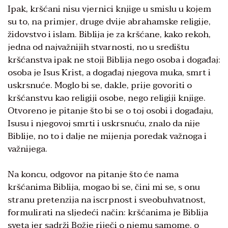
Ipak, kršćani nisu vjernici knjige u smislu u kojem
su to, na primjer, druge dvije abrahamske religije,
židovstvo i islam. Biblija je za kršćane, kako rekoh,
jedna od najvažnijih stvarnosti, no u središtu
kršćanstva ipak ne stoji Biblija nego osoba i događaj:
osoba je Isus Krist, a događaj njegova muka, smrt i
uskrsnuće. Moglo bi se, dakle, prije govoriti o
kršćanstvu kao religiji osobe, nego religiji knjige.
Otvoreno je pitanje što bi se o toj osobi i događaju,
Isusu i njegovoj smrti i uskrsnuću, znalo da nije
Biblije, no to i dalje ne mijenja poredak važnoga i
važnijega.
Na koncu, odgovor na pitanje što će nama
kršćanima Biblija, mogao bi se, čini mi se, s onu
stranu pretenzija na iscrpnost i sveobuhvatnost,
formulirati na sljedeći način: kršćanima je Biblija
sveta jer sadrži Božje riječi o njemu samome, o