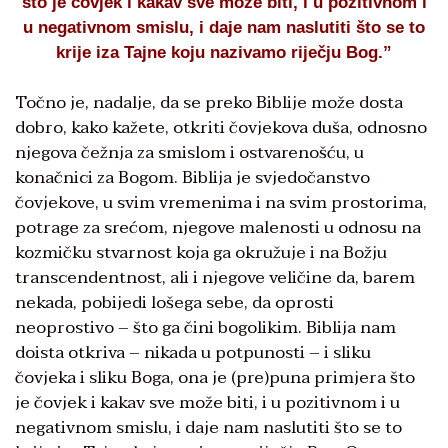
što je čovjek i kakav sve može biti, i u pozitivnom i
u negativnom smislu, i daje nam naslutiti što se to
krije iza Tajne koju nazivamo riječju Bog.”
Točno je, nadalje, da se preko Biblije može dosta
dobro, kako kažete, otkriti čovjekova duša, odnosno
njegova čežnja za smislom i ostvarenošću, u
konačnici za Bogom. Biblija je svjedočanstvo
čovjekove, u svim vremenima i na svim prostorima,
potrage za srećom, njegove malenosti u odnosu na
kozmičku stvarnost koja ga okružuje i na Božju
transcendentnost, ali i njegove veličine da, barem
nekada, pobijedi lošega sebe, da oprosti
neoprostivo – što ga čini bogolikim. Biblija nam
doista otkriva – nikada u potpunosti – i sliku
čovjeka i sliku Boga, ona je (pre)puna primjera što
je čovjek i kakav sve može biti, i u pozitivnom i u
negativnom smislu, i daje nam naslutiti što se to