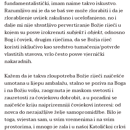
fundamentalistički, imam naime takvo iskustvo.
Razumljivo mi je da se baš sve može zlorabiti i da je
zlorabljenje uvijek zakulisno i ucelofanjeno, no i
dalje mi nije shvatljivo pervertiranje Božje riječi u
kojem su posve izokrenuti
subjekt
i
objekt
, odnosno
Bog i čovjek, drugim riječima, da se Božja riječ
koristi isključivo kao sredstvo tumačenja/potvrde
vlastitih stavova, vrlo često posve vjernički
nakaradnih.
Kažem da je takva zloupotreba Božje riječi najčešće
umotana u lijepu ambalažu, stalno se poziva na Boga
i na Božju volju, zaogrnuta je maskom svetosti i
zauzetosti za čovjekovu dobrobit, a u pozadini se
najčešće kriju najprizemniji čovjekovi interesi: od
novca do nezajažljive želje samopromidžbe. Bilo je
toga, svjestan sam, u svim vremenima i na svim
prostorima, i mnogo je zala i u našoj Katoličkoj crkvi