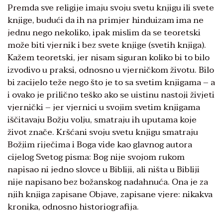
Premda sve religije imaju svoju svetu knjigu ili svete
knjige, budući da ih na primjer hinduizam ima ne
jednu nego nekoliko, ipak mislim da se teoretski
može biti vjernik i bez svete knjige (svetih knjiga).
Kažem teoretski, jer nisam siguran koliko bi to bilo
izvodivo u praksi, odnosno u vjerničkom životu. Bilo
bi zacijelo teže nego što je to sa svetim knjigama – a
i ovako je prilično teško ako se uistinu nastoji živjeti
vjernički – jer vjernici u svojim svetim knjigama
iščitavaju Božju volju, smatraju ih uputama koje
život znače. Kršćani svoju svetu knjigu smatraju
Božjim riječima i Boga vide kao glavnog autora
cijelog Svetog pisma: Bog nije svojom rukom
napisao ni jedno slovce u Bibliji, ali ništa u Bibliji
nije napisano bez božanskog nadahnuća. Ona je za
njih knjiga zapisane Objave, zapisane vjere: nikakva
kronika, odnosno historiografija.