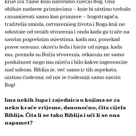
krije iza Tajne koju nazivamo riječju Bog. Ona
obiluje nadasve primjerima – koje bi uistinu trebalo
razumijevati samo kao primjere – bogotragača,
tražitelja smisla, ostvarenijeg života i Boga koji ne
odustaje od svojih stvorenja i onda kada ga traže na
sasvim pogrešnim mjestima, kada mu, ponekad
posve svjesno, okreću leđa i bježe od njega, kada
mu, premda su Božja stvorenja, otkazuju ne samo
poslušnost nego mu niječu i bilo kakve ingerencije
nad sobom. Biblija je, već samo iz tih aspekata,
uistinu čudesna; od nje je čudesniji samo njezin
Bog!
Ima nekih župa i zajednica u kojima se za
neko kraće vrijeme, danonoćno, čita cijela
Biblija. Čita li se tako Biblija i uči li se ona
napamet?