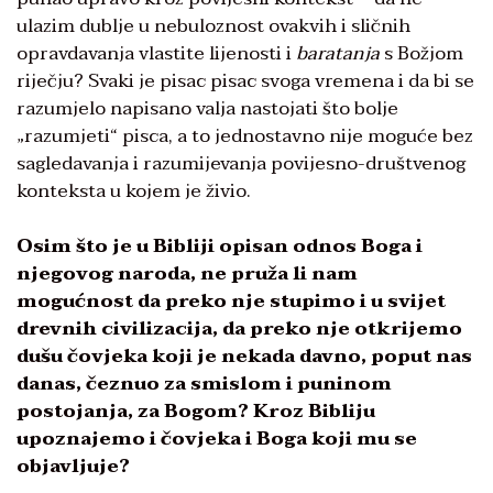
ulazim dublje u nebuloznost ovakvih i sličnih
opravdavanja vlastite lijenosti i
baratanja
s Božjom
riječju? Svaki je pisac pisac svoga vremena i da bi se
razumjelo napisano valja nastojati što bolje
„razumjeti“ pisca, a to jednostavno nije moguće bez
sagledavanja i razumijevanja povijesno-društvenog
konteksta u kojem je živio.
Osim što je u Bibliji opisan odnos Boga i
njegovog naroda, ne pruža li nam
mogućnost da preko nje stupimo i u svijet
drevnih civilizacija, da preko nje otkrijemo
dušu čovjeka koji je nekada davno, poput nas
danas, čeznuo za smislom i puninom
postojanja, za Bogom? Kroz Bibliju
upoznajemo i čovjeka i Boga koji mu se
objavljuje?