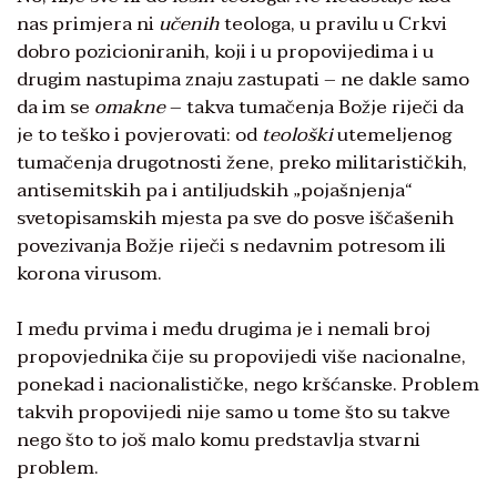
nas primjera ni
učenih
teologa, u pravilu u Crkvi
dobro pozicioniranih, koji i u propovijedima i u
drugim nastupima znaju zastupati – ne dakle samo
da im se
omakne
– takva tumačenja Božje riječi da
je to teško i povjerovati: od
teološki
utemeljenog
tumačenja drugotnosti žene, preko militarističkih,
antisemitskih pa i antiljudskih „pojašnjenja“
svetopisamskih mjesta pa sve do posve iščašenih
povezivanja Božje riječi s nedavnim potresom ili
korona virusom.
I među prvima i među drugima je i nemali broj
propovjednika čije su propovijedi više nacionalne,
ponekad i nacionalističke, nego kršćanske. Problem
takvih propovijedi nije samo u tome što su takve
nego što to još malo komu predstavlja stvarni
problem.