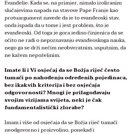
Evanđelje. Kada se, na primjer, nimalo izoliranim
slučajevima napada na stavove Pape Franje kao
protuargument navede da je to evanđeoski stav,
onda ispada da u tome i jest problem, što je
evanđeoski. Od toga je gora jedino činjenica da se
očito ne radi o nepoznavanju evanđeoskoga nauka,
nego ga se drži nečim neobvezatnim, usputnim, da
ne kažem nepoželjnim.
Imate li i Vi osjećaj da se Božja riječ često
tumači po nahođenju određenih pojedinaca,
bez ikakvih kriterija i bez osjećaja
odgovornosti? Mnogi je prilagođavaju
svojim vizijama svijeta, neki je čak
fundamentalistički zlorabe?
Imam i više od osjećaja da se Božja riječ tumači
neodgovorno i proizvoljno, ponekad i