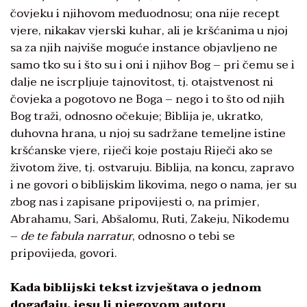
čovjeku i njihovom međuodnosu; ona nije recept
vjere, nikakav vjerski kuhar, ali je kršćanima u njoj
sa za njih najviše moguće instance objavljeno ne
samo tko su i što su i oni i njihov Bog – pri čemu se i
dalje ne iscrpljuje tajnovitost, tj. otajstvenost ni
čovjeka a pogotovo ne Boga – nego i to što od njih
Bog traži, odnosno očekuje; Biblija je, ukratko,
duhovna hrana, u njoj su sadržane temeljne istine
kršćanske vjere, riječi koje postaju Riječi ako se
životom žive, tj. ostvaruju. Biblija, na koncu, zapravo
i ne govori o biblijskim likovima, nego o nama, jer su
zbog nas i zapisane pripovijesti o, na primjer,
Abrahamu, Sari, Abšalomu, Ruti, Zakeju, Nikodemu
–
de te fabula narratur
, odnosno o tebi se
pripovijeda, govori.
Kada biblijski tekst izvještava o jednom
događaju, jesu li njegovom autoru