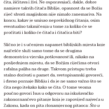
čita, iščitava i živi. Ne osporavajući, dakle, dobre
namjere takvih čitača Biblije, opasnost da se Božju
riječ shvati magijskom nije nimalo zanemariva. Na
koncu, kakav je smisao neprekidnog čitanja, osim
eventualno takmičenja u tome za koliko će se
pročitati i koliko će čitača i čitačica biti?
Slično je i s učenjem napamet biblijskih mjesta koje
najčešće služi samo tome da se drugima
demonstrira vjerska
potkovanost
ili, nikako na
posljednjem mjestu, da se Božjim riječima otvori
rafalna paljba na druge. Takvom pristupu treba
stalno dozivati u pamet da, svetopisamski govoreći,
i đavao poznaje Bibliju i da je ne samo važno što se
čita nego itekako kako se čita. O tome veoma
poučno govori Isus u odgovoru na iskušavačko
zakonoznančevo pitanje koja je zapovijed najveća u
Zakonu, kada on pita zlonamjernog pitaoca:
Što u