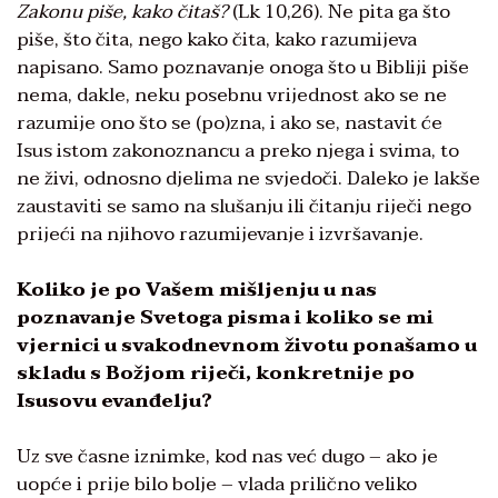
Zakonu piše, kako čitaš?
(Lk 10,26). Ne pita ga što
piše, što čita, nego kako čita, kako razumijeva
napisano. Samo poznavanje onoga što u Bibliji piše
nema, dakle, neku posebnu vrijednost ako se ne
razumije ono što se (po)zna, i ako se, nastavit će
Isus istom zakonoznancu a preko njega i svima, to
ne živi, odnosno djelima ne svjedoči. Daleko je lakše
zaustaviti se samo na slušanju ili čitanju riječi nego
prijeći na njihovo razumijevanje i izvršavanje.
Koliko je po Vašem mišljenju u nas
poznavanje Svetoga pisma i koliko se mi
vjernici u svakodnevnom životu ponašamo u
skladu s Božjom riječi, konkretnije po
Isusovu evanđelju?
Uz sve časne iznimke, kod nas već dugo – ako je
uopće i prije bilo bolje – vlada prilično veliko