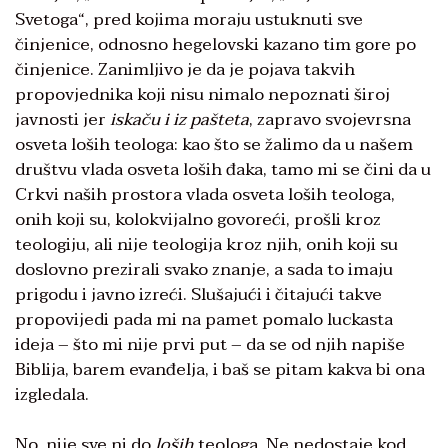
Svetoga“, pred kojima moraju ustuknuti sve
činjenice, odnosno hegelovski kazano tim gore po
činjenice. Zanimljivo je da je pojava takvih
propovjednika koji nisu nimalo nepoznati široj
javnosti jer
iskaču i iz pašteta
, zapravo svojevrsna
osveta loših teologa: kao što se žalimo da u našem
društvu vlada osveta loših đaka, tamo mi se čini da u
Crkvi naših prostora vlada osveta loših teologa,
onih koji su, kolokvijalno govoreći, prošli kroz
teologiju, ali nije teologija kroz njih, onih koji su
doslovno prezirali svako znanje, a sada to imaju
prigodu i javno izreći. Slušajući i čitajući takve
propovijedi pada mi na pamet pomalo luckasta
ideja – što mi nije prvi put – da se od njih napiše
Biblija, barem evanđelja, i baš se pitam kakva bi ona
izgledala.
No, nije sve ni do
loših
teologa. Ne nedostaje kod