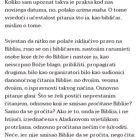
Koliko sam upoznat takva je praksa kod nas
novijega datuma, no, polako
uzima maha
. O tome
svjedoči i učestalost pitanja što ja, kao bibličar,
mislim o tome.
Svjestan da nitko ne polaže isključivo pravo na
Bibliju, zvao se on i bibličarem, nastojim razumjeti
osobe koje drže do Biblije i nastoje ju, kao
neiscrpno Božje blago, približiti, propagirati
drugima, bilo kao organizatori bilo kao sudionici
danonoćnog čitanja Biblije, no dvojim, veoma
dvojim, o ispravnosti takvog načina. Osnovno
pitanje glasi: Što se želi postići neprestanim
čitanjem, odnosno koji je smisao
pročitane
Biblije?
Samo da se pročita? Ako je to, onda je Biblija, i ne
htijući, izjednačena s Aladinovom svjetiljkom:
protrljana, odnosno pročitana nečim će (u)roditi.
Neće, jer nije smisao Biblije da se pročita, nego čita: