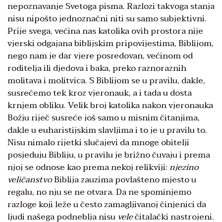
nepoznavanje Svetoga pisma. Razlozi takvoga stanja
nisu nipošto jednoznačni niti su samo subjektivni.
Prije svega, većina nas katolika ovih prostora nije
vjerski odgajana biblijskim pripovijestima, Biblijom,
nego nam je dar vjere posredovan, većinom od
roditelja ili djedova i baka, preko raznoraznih
molitava i molitvica. S Biblijom se u pravilu, dakle,
susrećemo tek kroz vjeronauk, a i tada u dosta
krnjem obliku. Velik broj katolika nakon vjeronauka
Božju riječ susreće još samo u misnim čitanjima,
dakle u euharistijskim slavljima i to je u pravilu to.
Nisu nimalo rijetki slučajevi da mnoge obitelji
posjeduju Bibliju, u pravilu je brižno čuvaju i prema
njoj se odnose kao prema nekoj relikviji:
njezino
veličanstvo
Biblija zauzima povlašteno mjesto u
regalu, no nju se ne otvara. Da ne spominjemo
razloge koji leže u često zamagljivanoj činjenici da
ljudi našega podneblja nisu
vele
čitalački nastrojeni.