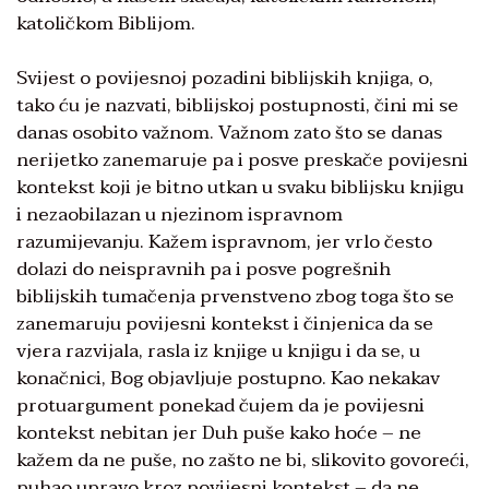
katoličkom Biblijom.
Svijest o povijesnoj pozadini biblijskih knjiga, o,
tako ću je nazvati, biblijskoj postupnosti, čini mi se
danas osobito važnom. Važnom zato što se danas
nerijetko zanemaruje pa i posve preskače povijesni
kontekst koji je bitno utkan u svaku biblijsku knjigu
i nezaobilazan u njezinom ispravnom
razumijevanju. Kažem ispravnom, jer vrlo često
dolazi do neispravnih pa i posve pogrešnih
biblijskih tumačenja prvenstveno zbog toga što se
zanemaruju povijesni kontekst i činjenica da se
vjera razvijala, rasla iz knjige u knjigu i da se, u
konačnici, Bog objavljuje postupno. Kao nekakav
protuargument ponekad čujem da je povijesni
kontekst nebitan jer Duh puše kako hoće – ne
kažem da ne puše, no zašto ne bi, slikovito govoreći,
puhao upravo kroz povijesni kontekst – da ne