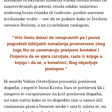
ljudskom očekivanju (malena vojska osvaja jedan od
najutvrđenijih gradova), otuda odabir smiješno
malenog broja vojnika ili čudesne, poslije nazvane
jerihonske trube – sve da se pokaže kako je Jerihon
osvojen Božjom, a ne izraelskom zaslugom.
“Vrlo često dolazi do neispravnih pa i posve
pogrešnih biblijskih tumačenja prvenstveno zbog
toga što se zanemaruju povijesni kontekst i
činjenica da se vjera razvijala, rasla iz knjige u
knjigu i da se, u konačnici, Bog objavljuje
postupno.”
Ili možda Vašim čitateljima poznatiji povijesni
događaj: raspeće Isusa Krista. Isus je povijesni lik i
njegovo je razapinjanje na križ povijesni događaj,
no sam način kako se to dogodilo nije u samoj žiži
zanimanja pisaca Isusove muke i smrti: njima je, na