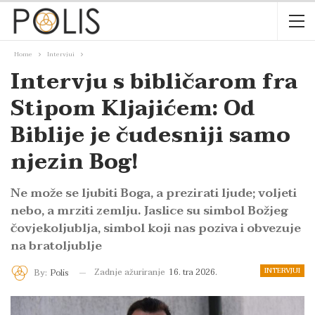
Home
Intervjui
Intervju s bibličarom fra
Stipom Kljajićem: Od
Biblije je čudesniji samo
njezin Bog!
Ne može se ljubiti Boga, a prezirati ljude; voljeti
nebo, a mrziti zemlju. Jaslice su simbol Božjeg
čovjekoljublja, simbol koji nas poziva i obvezuje
na bratoljublje
INTERVJUI
Zadnje ažuriranje
16. tra 2026.
By:
Polis