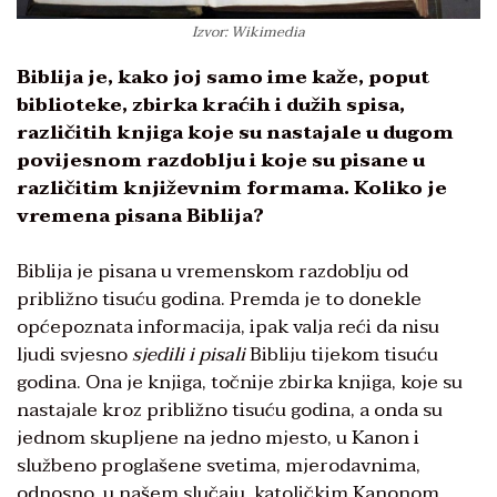
Izvor: Wikimedia
Biblija je, kako joj samo ime kaže, poput
biblioteke, zbirka kraćih i dužih spisa,
različitih knjiga koje su nastajale u dugom
povijesnom razdoblju i koje su pisane u
različitim književnim formama. Koliko je
vremena pisana Biblija?
Biblija je pisana u vremenskom razdoblju od
približno tisuću godina. Premda je to donekle
općepoznata informacija, ipak valja reći da nisu
ljudi svjesno
sjedili i pisali
Bibliju tijekom tisuću
godina. Ona je knjiga, točnije zbirka knjiga, koje su
nastajale kroz približno tisuću godina, a onda su
jednom skupljene na jedno mjesto, u Kanon i
službeno proglašene svetima, mjerodavnima,
odnosno, u našem slučaju, katoličkim Kanonom,