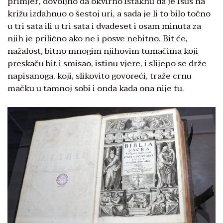
primjer, dovoljno da okvirno istaknu da je Isus na
križu izdahnuo o šestoj uri, a sada je li to bilo točno
u tri sata ili u tri sata i dvadeset i osam minuta za
njih je prilično ako ne i posve nebitno. Bit će,
nažalost, bitno mnogim njihovim tumačima koji
preskaču bit i smisao, istinu vjere, i slijepo se drže
napisanoga, koji, slikovito govoreći, traže crnu
mačku u tamnoj sobi i onda kada ona nije tu.