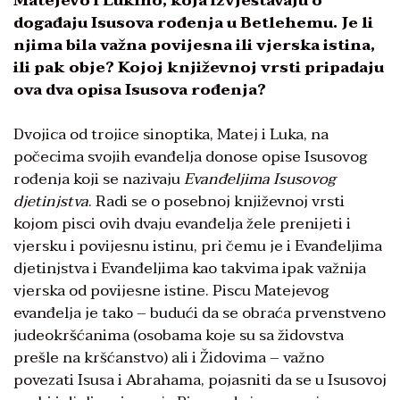
Matejevo i Lukino, koja izvještavaju o
događaju Isusova rođenja u Betlehemu. Je li
njima bila važna povijesna ili vjerska istina,
ili pak obje? Kojoj književnoj vrsti pripadaju
ova dva opisa Isusova rođenja?
Dvojica od trojice sinoptika, Matej i Luka, na
počecima svojih evanđelja donose opise Isusovog
rođenja koji se nazivaju
Evanđeljima Isusovog
djetinjstva
. Radi se o posebnoj književnoj vrsti
kojom pisci ovih dvaju evanđelja žele prenijeti i
vjersku i povijesnu istinu, pri čemu je i Evanđeljima
djetinjstva i Evanđeljima kao takvima ipak važnija
vjerska od povijesne istine. Piscu Matejevog
evanđelja je tako – budući da se obraća prvenstveno
judeokršćanima (osobama koje su sa židovstva
prešle na kršćanstvo) ali i Židovima – važno
povezati Isusa i Abrahama, pojasniti da se u Isusovoj