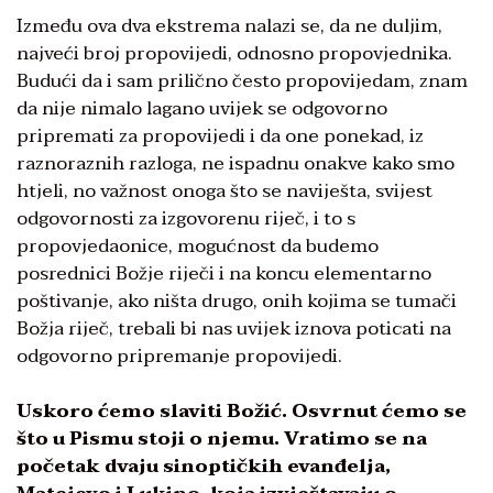
Između ova dva ekstrema nalazi se, da ne duljim,
najveći broj propovijedi, odnosno propovjednika.
Budući da i sam prilično često propovijedam, znam
da nije nimalo lagano uvijek se odgovorno
pripremati za propovijedi i da one ponekad, iz
raznoraznih razloga, ne ispadnu onakve kako smo
htjeli, no važnost onoga što se naviješta, svijest
odgovornosti za izgovorenu riječ, i to s
propovjedaonice, mogućnost da budemo
posrednici Božje riječi i na koncu elementarno
poštivanje, ako ništa drugo, onih kojima se tumači
Božja riječ, trebali bi nas uvijek iznova poticati na
odgovorno pripremanje propovijedi.
Uskoro ćemo slaviti Božić. Osvrnut ćemo se
što u Pismu stoji o njemu. Vratimo se na
početak dvaju sinoptičkih evanđelja,