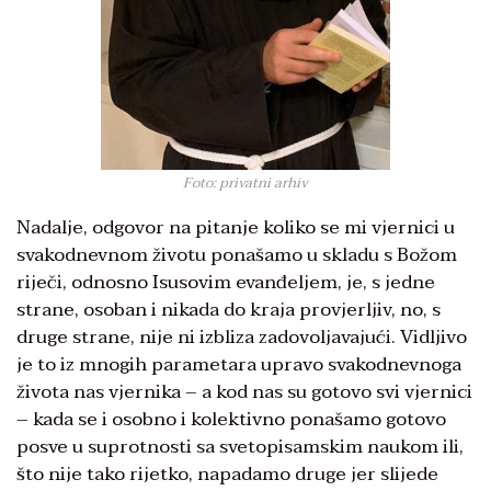
Foto: privatni arhiv
Nadalje, odgovor na pitanje koliko se mi vjernici u
svakodnevnom životu ponašamo u skladu s Božom
riječi, odnosno Isusovim evanđeljem, je, s jedne
strane, osoban i nikada do kraja provjerljiv, no, s
druge strane, nije ni izbliza zadovoljavajući. Vidljivo
je to iz mnogih parametara upravo svakodnevnoga
života nas vjernika – a kod nas su gotovo svi vjernici
– kada se i osobno i kolektivno ponašamo gotovo
posve u suprotnosti sa svetopisamskim naukom ili,
što nije tako rijetko, napadamo druge jer slijede