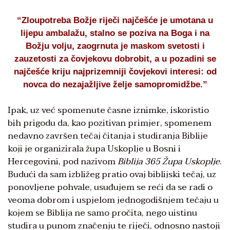
“Zloupotreba Božje riječi najčešće je umotana u
lijepu ambalažu, stalno se poziva na Boga i na
Božju volju, zaogrnuta je maskom svetosti i
zauzetosti za čovjekovu dobrobit, a u pozadini se
najčešće kriju najprizemniji čovjekovi interesi: od
novca do nezajažljive želje samopromidžbe.”
Ipak, uz već spomenute časne iznimke, iskoristio
bih prigodu da, kao pozitivan primjer, spomenem
nedavno završen tečaj čitanja i studiranja Biblije
koji je organizirala župa Uskoplje u Bosni i
Hercegovini, pod nazivom
Biblija 365 Župa Uskoplje
.
Budući da sam izbližeg pratio ovaj biblijski tečaj, uz
ponovljene pohvale, usuđujem se reći da se radi o
veoma dobrom i uspjelom jednogodišnjem tečaju u
kojem se Biblija ne samo pročita, nego uistinu
studira u punom značenju te riječi, odnosno nastoji