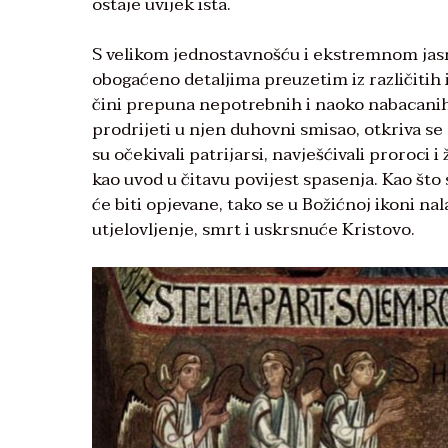
ostaje uvijek ista.
S velikom jednostavnošću i ekstremnom jas
obogaćeno detaljima preuzetim iz različitih i
čini prepuna nepotrebnih i naoko nabacanih
prodrijeti u njen duhovni smisao, otkriva se
su očekivali patrijarsi, navješćivali proroci i
kao uvod u čitavu povijest spasenja. Kao št
će biti opjevane, tako se u Božićnoj ikoni na
utjelovljenje, smrt i uskrsnuće Kristovo.