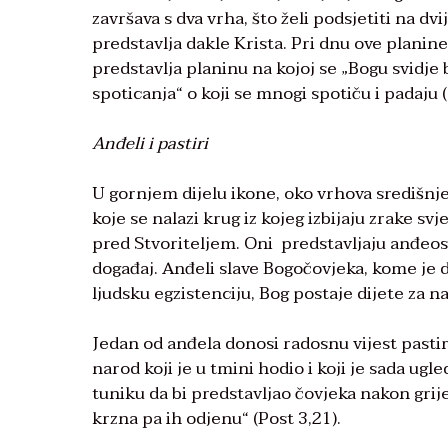
završava s dva vrha, što želi podsjetiti na dv
predstavlja dakle Krista. Pri dnu ove planine 
predstavlja planinu na kojoj se „Bogu svidje 
spoticanja“ o koji se mnogi spotiču i padaju 
Anđeli i pastiri
U gornjem dijelu ikone, oko vrhova središnje
koje se nalazi krug iz kojeg izbijaju zrake sv
pred Stvoriteljem. Oni predstavljaju anđeosk
događaj. Anđeli slave Bogočovjeka, kome je 
ljudsku egzistenciju, Bog postaje dijete za na
Jedan od anđela donosi radosnu vijest pastir
narod koji je u tmini hodio i koji je sada ug
tuniku da bi predstavljao čovjeka nakon grije
krzna pa ih odjenu“ (Post 3,21).