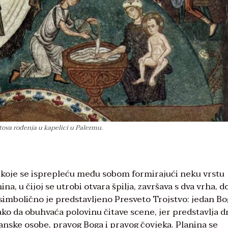
tova rođenja u kapelici u Palermu.
e koje se isprepleću među sobom formirajući neku vrstu
na, u čijoj se utrobi otvara špilja, završava s dva vrha, d
 simbolično je predstavljeno Presveto Trojstvo: jedan Bo
 tako da obuhvaća polovinu čitave scene, jer predstavlja 
žanske osobe, pravog Boga i pravog čovjeka. Planina se