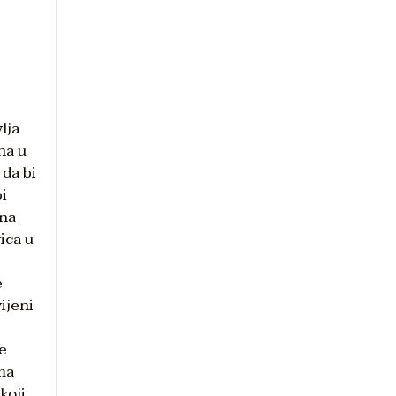
lja
na u
 da bi
bi
 na
ica u
e
ijeni
e
ima
koji