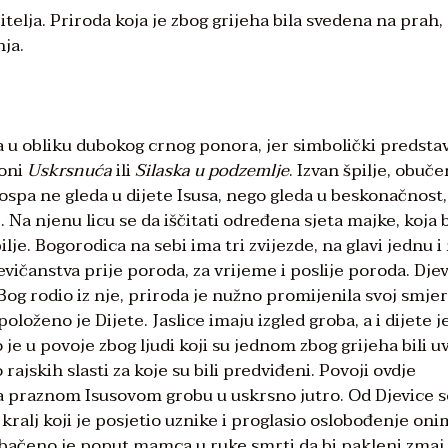
telja. Priroda koja je zbog grijeha bila svedena na prah,
ja.
a u obliku dubokog crnog ponora, jer simbolički predstav
koni
Uskrsnuća
ili
Silaska u podzemlje
. Izvan špilje, obuče
Gospa ne gleda u dijete Isusa, nego gleda u beskonačnost,
 Na njenu licu se da iščitati određena sjeta majke, koja 
lje. Bogorodica na sebi ima tri zvijezde, na glavi jednu i
ičanstva prije poroda, za vrijeme i poslije poroda. Djev
 Bog rodio iz nje, priroda je nužno promijenila svoj smjer
 položeno je Dijete. Jaslice imaju izgled groba, a i dijete j
je u povoje zbog ljudi koji su jednom zbog grijeha bili uv
 rajskih slasti za koje su bili predviđeni. Povoji ovdje
 na praznom Isusovom grobu u uskrsno jutro. Od Djevice s
 kralj koji je posjetio uznike i proglasio oslobođenje on
lo bačeno je poput mamca u ruke smrti da bi pakleni zmaj 