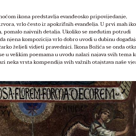
noćom ikona predstavlja evanđeosko pripovijedanje,
zvora, vrlo često iz apokrifnih evanđelja. U prvi mah ik
, pomalo naivnih detalja. Ukoliko se međutim potrudi
 da njena kompozicija vrlo dobro uvodi u dubinu događaja
 žarko željeli vidjeti pravednici. Ikona Božića se onda otk
o se u velikim poemama u uvodu nalazi najava svih tema k
lazi neka vrsta kompendija svih važnih otajstava naše vje