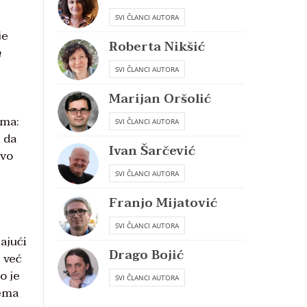
SVI ČLANCI AUTORA
je
Roberta Nikšić
n
SVI ČLANCI AUTORA
Marijan Oršolić
ima:
SVI ČLANCI AUTORA
i da
Ivan Šarčević
avo
SVI ČLANCI AUTORA
Franjo Mijatović
SVI ČLANCI AUTORA
ajući
Drago Bojić
e već
o je
SVI ČLANCI AUTORA
hema