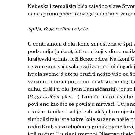
Nebeska i zemaljska bića zajedno slave Stvori
danas prima početak svoga pobožanstvenjen
Spilja, Bogorodica i dijete
U centralnom djelu ikone smještena je špilj
podzemlje (pakao), isti onaj koji vidimo na i
kraljevski grimiz, leži Bogorodica. Na ikoni 
u svom srcu sačuvala ovaj izvanredni događaj.
htjela svome djetetu pružiti nešto više od špi
svakom ramenu po jednu. Znak su njenog djev
duhu, duši i tijelu (Ivan Damaščanski), jer se
(
Bogorodičen
, glas 1. ). Između majke i špilje
povijeno kao što se povijaju mrtvaci. Uvijeno 
u kožne tunike i radije izabrali špilju umjesto
simboliziraju iste takve koje su žene našle
rodio Kralj slave obučen u grimiz njene krvi,
koji su čamili u sjeni smrtnoj. Njegovo tije