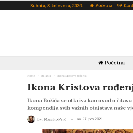
Početna
Kon
Subota, 8. kolovoza, 2026.
Početna
Home
Religija
Ikona Kristova rođenja
Ikona Kristova rođen
Ikona Božića se otkriva kao uvod u čitavu 
kompendija svih važnih otajstava naše vje
na
27. pro 2021.
By:
Marinko Pejić