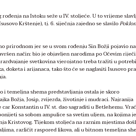
rođenja na Istoku seže u IV. stoljeće. U to vrijeme slavl
susovo Krštenje), tj. 6. siječnja zajedno se slavilo
Poklo
uno prirodnom jer se u svom rođenju Sin Božji pojavio na
savršen način: bio je objavljen narodima po Očevim riječ
je razdvajanje svetkovina vjerojatno treba tražiti u potreb
, doketa i arijanaca, tako što će se naglasiti Isusovo pr
ja.
no i temeljna shema predstavljanja ostala je skoro
ka Božja, Josip, zvijezda, životinje i mudraci. Najranija
e car Konstantin u IV. st. dao sagraditi u Betlehemu. Vrać
 ponijeti sa sobom ampulice sa svetim uljem, na kojima j
ja Kristovog. Tijekom stoljeća na raznim mjestima došl
jima, različit raspored likova, ali u bitnom temeljna s