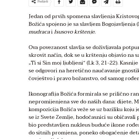
Podijeli
Jedan od prvih spomena slavljenja Kristovog 
Božića spojeno je sa slavljem Bogojavljenja (I
mudraca
i
Isusovo krštenje
.
Ova povezanost slavlja se doživljavala potp
skrovit način, dok se u krštenju objavio na 
„Ti si Sin moj ljubljeni“ (Lk 3, 21-22). Kasni
se odgovori na heretično naučavanje gnostika
čovještvo i pravo božanstvo, od samog rođen
Ikonografija Božića formirala se prilično ra
nepromijenjena sve do naših dana: dijete, Maj
kompozicija Božića veže se uz baziliku koju j
se iz Svete Zemlje, hodočasnici su običavali
bio predstavljen nukleus buduće ikone rođen
do sitnih promjena, poneko obogaćenje detal