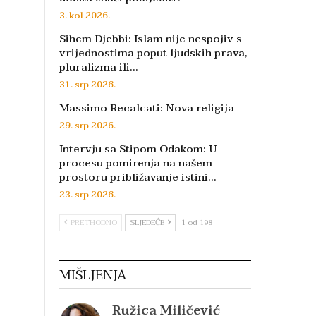
3. kol 2026.
Sihem Djebbi: Islam nije nespojiv s
vrijednostima poput ljudskih prava,
pluralizma ili…
31. srp 2026.
Massimo Recalcati: Nova religija
29. srp 2026.
Intervju sa Stipom Odakom: U
procesu pomirenja na našem
prostoru približavanje istini…
23. srp 2026.
PRETHODNO
SLJEDEĆE
1 od 198
MIŠLJENJA
Ružica Miličević