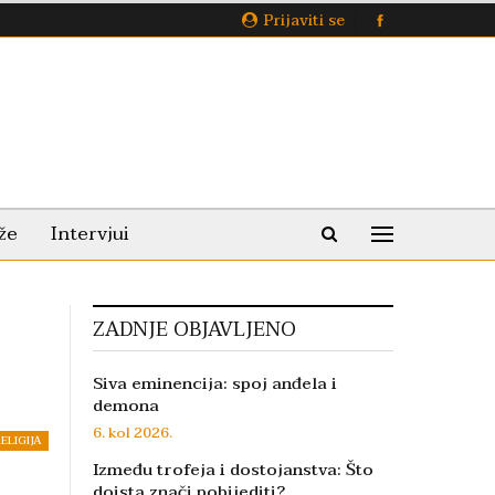
Prijaviti se
že
Intervjui
ZADNJE OBJAVLJENO
Siva eminencija: spoj anđela i
demona
6. kol 2026.
ELIGIJA
Između trofeja i dostojanstva: Što
doista znači pobijediti?