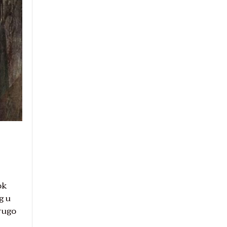
ok
g u
drugo