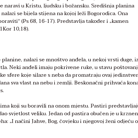
ije naravi u Kristu, ljudsku i božansku. Središnja planina
nalazi se bijela stijena na kojoj leži Bogorodica. Ona
boraviti“ (Ps 68, 16-17). Predstavlja također i „kamen
(1Kor 10,18).
 planine, nalazi se mnoštvo anđela, u nekoj vrsti duge, 
jetla. Neki anđeli imaju pokrivene ruke, u stavu poštovan
e sfere koje silaze s neba da promatraju ovaj jedinstve
dana sva vlast na nebu i zemlji. Beskonačni prihvaća ko
s.
ima koji su boravili na onom mjestu. Pastiri predstavlja
ledao svjetlost veliku. Jedan od pastira obučen je u krzne
ha: „I načini Jahve, Bog, čovjeku i njegovoj ženi odjeću 