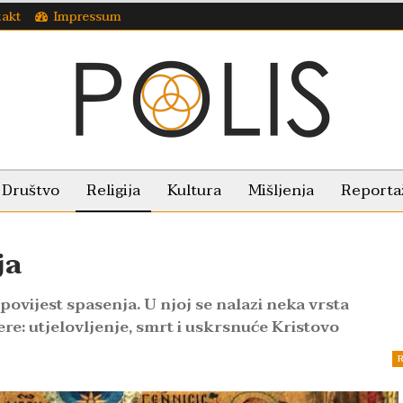
takt
Impressum
Društvo
Religija
Kultura
Mišljenja
Reporta
ja
povijest spasenja. U njoj se nalazi neka vrsta
re: utjelovljenje, smrt i uskrsnuće Kristovo
R