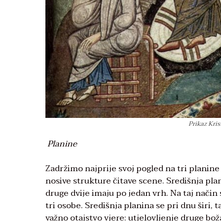
Prikaz Kris
Planine
Zadržimo najprije svoj pogled na tri planin
nosive strukture čitave scene. Središnja plani
druge dvije imaju po jedan vrh. Na taj način
tri osobe. Središnja planina se pri dnu širi,
važno otajstvo vjere: utjelovljenje druge bo