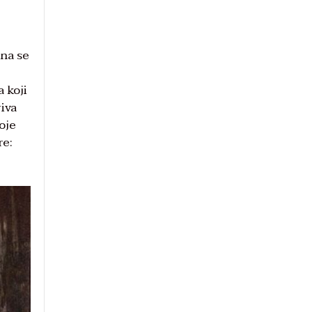
ona se
 koji
riva
oje
re: