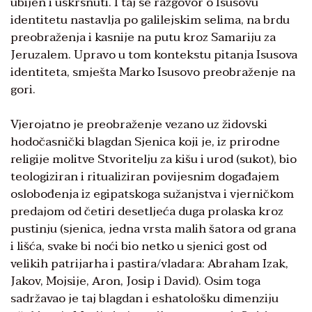
ubijen i uskrsnuti. I taj se razgovor o Isusovu
identitetu nastavlja po galilejskim selima, na brdu
preobraženja i kasnije na putu kroz Samariju za
Jeruzalem. Upravo u tom kontekstu pitanja Isusova
identiteta, smješta Marko Isusovo preobraženje na
gori.
Vjerojatno je preobraženje vezano uz židovski
hodočasnički blagdan Sjenica koji je, iz prirodne
religije molitve Stvoritelju za kišu i urod (sukot), bio
teologiziran i ritualiziran povijesnim događajem
oslobođenja iz egipatskoga sužanjstva i vjerničkom
predajom od četiri desetljeća duga prolaska kroz
pustinju (sjenica, jedna vrsta malih šatora od grana
i lišća, svake bi noći bio netko u sjenici gost od
velikih patrijarha i pastira/vladara: Abraham Izak,
Jakov, Mojsije, Aron, Josip i David). Osim toga
sadržavao je taj blagdan i eshatološku dimenziju