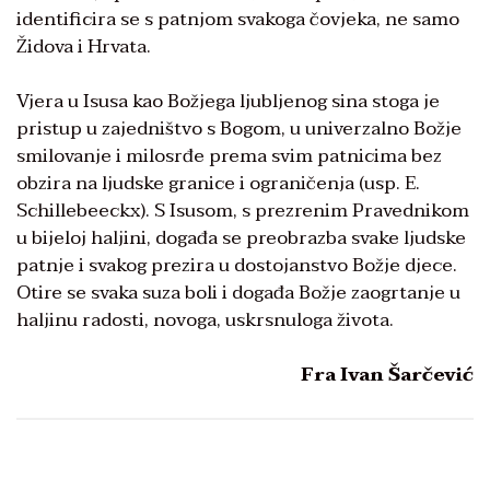
identificira se s patnjom svakoga čovjeka, ne samo
Židova i Hrvata.
Vjera u Isusa kao Božjega ljubljenog sina stoga je
pristup u zajedništvo s Bogom, u univerzalno Božje
smilovanje i milosrđe prema svim patnicima bez
obzira na ljudske granice i ograničenja (usp. E.
Schillebeeckx). S Isusom, s prezrenim Pravednikom
u bijeloj haljini, događa se preobrazba svake ljudske
patnje i svakog prezira u dostojanstvo Božje djece.
Otire se svaka suza boli i događa Božje zaogrtanje u
haljinu radosti, novoga, uskrsnuloga života.
Fra Ivan Šarčević