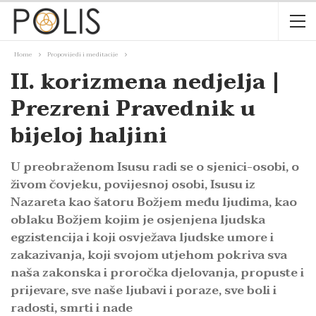
Home
Propovijedi i meditacije
II. korizmena nedjelja |
Prezreni Pravednik u
bijeloj haljini
U preobraženom Isusu radi se o sjenici-osobi, o
živom čovjeku, povijesnoj osobi, Isusu iz
Nazareta kao šatoru Božjem među ljudima, kao
oblaku Božjem kojim je osjenjena ljudska
egzistencija i koji osvježava ljudske umore i
zakazivanja, koji svojom utjehom pokriva sva
naša zakonska i proročka djelovanja, propuste i
prijevare, sve naše ljubavi i poraze, sve boli i
radosti, smrti i nade