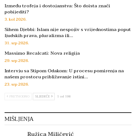
Između trofeja i dostojanstva: Što doista znači
pobijediti?
3. kol 2026.
Sihem Djebbi: Islam nije nespojiv s vrijednostima poput
ljudskih prava, pluralizma ili…
31. srp 2026.
Massimo Recalcati: Nova religija
29. srp 2026.
Intervju sa Stipom Odakom: U procesu pomirenja na
našem prostoru približavanje istini…
23. srp 2026.
PRETHODNO
SLJEDEĆE
1 od 198
MIŠLJENJA
Ružica Miličević