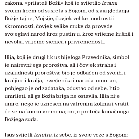
zakona, «prijatelj Božji» koji je svijetlio
izvana
svojim licem od susreta s Bogom, od sjaja gledanja
Božje tajne; Mojsije, čovjek velike mudrosti i
skromnosti, čovjek velike muke da provede
svojeglavi narod kroz pustinju, kroz vrijeme kušnji i
nevolja, vrijeme sjenica i privremenosti.
Ilija, koji je drugi lik uz bijeloga Pravednika, simbol
je najrevnijega proroštva, ali i čovjek straha i
uzaludnosti proroštva; bio je odbačen od svojih, i
kraljice i kralja, i svećenika i naroda, umoran,
pobjegao je od zadataka, odustao od sebe, htio
umrijeti, ali ga Božja briga ne ostavlja. Ilija nije
umro, nego je uznesen na vatrenim kolima i vratit
će se na koncu vremena; on je preteča konačnoga
Božjega suda.
Isus svijetli
iznutra
, iz sebe, iz svoje veze s Bogom;