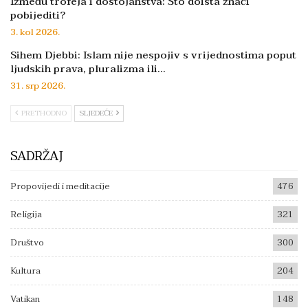
Između trofeja i dostojanstva: Što doista znači
pobijediti?
3. kol 2026.
Sihem Djebbi: Islam nije nespojiv s vrijednostima poput
ljudskih prava, pluralizma ili…
31. srp 2026.
PRETHODNO
SLJEDEĆE
SADRŽAJ
Propovijedi i meditacije
476
Religija
321
Društvo
300
Kultura
204
Vatikan
148