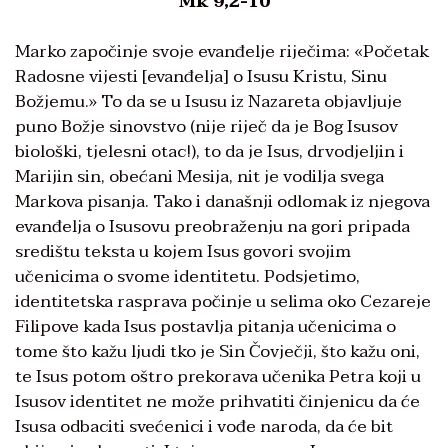
Mk 9,2-10
Marko započinje svoje evanđelje riječima: «Početak
Radosne vijesti [evanđelja] o Isusu Kristu, Sinu
Božjemu.» To da se u Isusu iz Nazareta objavljuje
puno Božje sinovstvo (nije riječ da je Bog Isusov
biološki, tjelesni otac!), to da je Isus, drvodjeljin i
Marijin sin, obećani Mesija, nit je vodilja svega
Markova pisanja. Tako i današnji odlomak iz njegova
evanđelja o Isusovu preobraženju na gori pripada
središtu teksta u kojem Isus govori svojim
učenicima o svome identitetu. Podsjetimo,
identitetska rasprava počinje u selima oko Cezareje
Filipove kada Isus postavlja pitanja učenicima o
tome što kažu ljudi tko je Sin Čovječji, što kažu oni,
te Isus potom oštro prekorava učenika Petra koji u
Isusov identitet ne može prihvatiti činjenicu da će
Isusa odbaciti svećenici i vođe naroda, da će bit