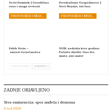
Sveti Dominik | Gorušičino
Preobraženje Gospodinovo |
zrno i snaga svetosti
Novi Mojsije, isti Isus
PROPOVIJEDI I MEDITACIJE
PROPOVIJEDI I MEDITACIJE
Edith Stein –
XVIII. nedjelja kroz godinu:
savjest čovječanstva
Počnite dijeliti: Ono što
imate, nije malo!
PRETHODNO
SLJEDEĆE
ZADNJE OBJAVLJENO
Siva eminencija: spoj anđela i demona
6. kol 2026.