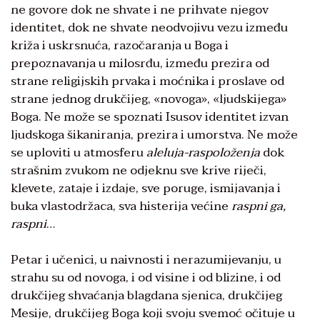
ne govore dok ne shvate i ne prihvate njegov
identitet, dok ne shvate neodvojivu vezu između
križa i uskrsnuća, razočaranja u Boga i
prepoznavanja u milosrđu, između prezira od
strane religijskih prvaka i moćnika i proslave od
strane jednog drukčijeg, «novoga», «ljudskijega»
Boga. Ne može se spoznati Isusov identitet izvan
ljudskoga šikaniranja, prezira i umorstva. Ne može
se uploviti u atmosferu
aleluja-raspoloženja
dok
strašnim zvukom ne odjeknu sve krive riječi,
klevete, zataje i izdaje, sve poruge, ismijavanja i
buka vlastodržaca, sva histerija većine
raspni ga,
raspni
…
Petar i učenici, u naivnosti i nerazumijevanju, u
strahu su od novoga, i od visine i od blizine, i od
drukčijeg shvaćanja blagdana sjenica, drukčijeg
Mesije, drukčijeg Boga koji svoju svemoć očituje u