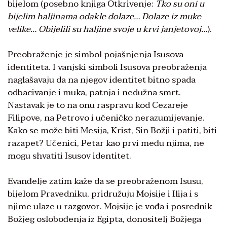
bijelom (posebno knjiga Otkrivenje:
Tko su oni u
bijelim haljinama odakle dolaze… Dolaze iz muke
velike… Obijelili su haljine svoje u krvi janjetovoj…
).
Preobraženje je simbol pojašnjenja Isusova
identiteta. I vanjski simboli Isusova preobraženja
naglašavaju da na njegov identitet bitno spada
odbacivanje i muka, patnja i nedužna smrt.
Nastavak je to na onu raspravu kod Cezareje
Filipove, na Petrovo i učeničko nerazumijevanje.
Kako se može biti Mesija, Krist, Sin Božji i patiti, biti
razapet? Učenici, Petar kao prvi među njima, ne
mogu shvatiti Isusov identitet.
Evanđelje zatim kaže da se preobraženom Isusu,
bijelom Pravedniku, pridružuju Mojsije i Ilija i s
njime ulaze u razgovor. Mojsije je vođa i posrednik
Božjeg oslobođenja iz Egipta, donositelj Božjega