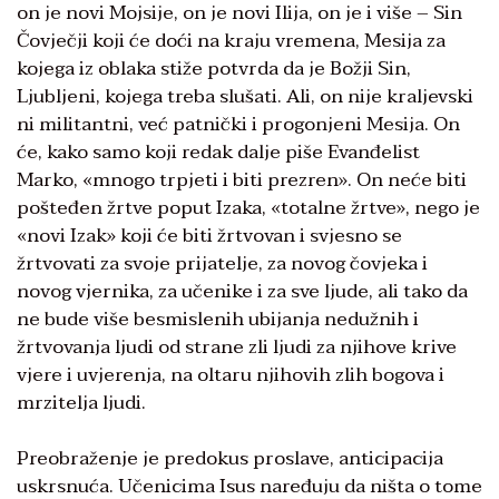
on je novi Mojsije, on je novi Ilija, on je i više – Sin
Čovječji koji će doći na kraju vremena, Mesija za
kojega iz oblaka stiže potvrda da je Božji Sin,
Ljubljeni, kojega treba slušati. Ali, on nije kraljevski
ni militantni, već patnički i progonjeni Mesija. On
će, kako samo koji redak dalje piše Evanđelist
Marko, «mnogo trpjeti i biti prezren». On neće biti
pošteđen žrtve poput Izaka, «totalne žrtve», nego je
«novi Izak» koji će biti žrtvovan i svjesno se
žrtvovati za svoje prijatelje, za novog čovjeka i
novog vjernika, za učenike i za sve ljude, ali tako da
ne bude više besmislenih ubijanja nedužnih i
žrtvovanja ljudi od strane zli ljudi za njihove krive
vjere i uvjerenja, na oltaru njihovih zlih bogova i
mrzitelja ljudi.
Preobraženje je predokus proslave, anticipacija
uskrsnuća. Učenicima Isus naređuju da ništa o tome