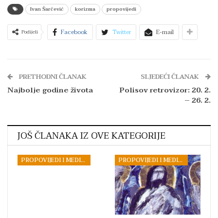
Ivan Šarčević
korizma
propovijedi
Facebook
Twitter
E-mail
Podijeli
PRETHODNI ČLANAK
SLJEDEĆI ČLANAK
Najbolje godine života
Polisov retrovizor: 20. 2.
– 26. 2.
JOŠ ČLANAKA IZ OVE KATEGORIJE
PROPOVIJEDI I MEDITACIJE
PROPOVIJEDI I MEDITACIJE