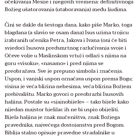
očekivanja Mesije i njegovih vremena: definitivnoga
Božjeg ušatorovanja (utaboravanja) među ljudima.
Čini se dakle da šestoga dana, kako piše Marko, toga
blagdana (a slavio se osam dana) Isus uzima trojicu
izabranih učenika Petra, Jakova i Ivana (oni će biti
svjedoci Isusova predsmrtnog razlučivanja svoje i
Očeve volje u Maslinskom vrtu) i odlazi s njima na
goru «visoku», «nasamo» i pred njima se
preobražava. Sve je prepuno simbola i značenja.
Uspon, i vanjski uspon označava uspon prema Bogu;
visina je veća blizina nebesima, veća blizina Božjem
prebivalištu. Marko govori o preobrazbi Isusovih
haljina. Postale su «sjajnobijele» – tako bijele kako
nijedan majstor bjelilac ih ne bi uspio obijeliti.
Bijela haljina je znak mučeništva, znak Božjega
pravednika, najvećega dostojanstva pred Bogom.
Biblija stalno opisuje pravedne stradalnike u