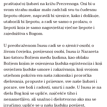
praštajućoj ljubavi na križu Prezrenoga. Oni bi u
svom strahu makar malo zadržali svu tu čudesnu
ljepotu objave, napravili bi sjenice, kako i dolikuje,
utaborili bi ljepotu, a radi se samo o prolazu, o
ljepoti koja je samo nagovještaj vječne ljepote i
zajedništva s Bogom.
U preobraženom Isusu radi se o
sjenici-osobi
, o
živom čovjeku, povijesnoj osobi, Isusu iz Nazareta
kao šatoru Božjem među ljudima, kao oblaku
Božjem kojim je osjenjena ljudska egzistencija i koji
osvježava ljudske umore i zakazivanja, koji svojom
utjehom pokriva sva naša zakonska i proročka
djelovanja, propuste i prijevare, sve naše ljubavi i
poraze, sve boli i radosti, smrti i nade. U Isusu je na
djelu Bog koji se upliće, najčešće tiho i
nenametljivo, ali snažno i djelotvorno ako mu se
izručimo; upliće se u našu ljudsku povijest,