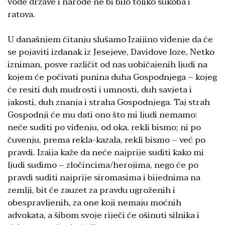
vode države i narode ne bi bilo toliko sukoba i
ratova.
U današnjem čitanju slušamo Izaijino viđenje da će
se pojaviti izdanak iz Jesejeve, Davidove loze, Netko
izniman, posve različit od nas uobičajenih ljudi na
kojem će počivati punina duha Gospodnjega – kojeg
će resiti duh mudrosti i umnosti, duh savjeta i
jakosti, duh znanja i straha Gospodnjega. Taj strah
Gospodnji će mu dati ono što mi ljudi nemamo:
neće suditi po viđenju, od oka, rekli bismo; ni po
čuvenju, prema rekla-kazala, rekli bismo – već po
pravdi. Izaija kaže da neće najprije suditi kako mi
ljudi sudimo – zločincima/herojima, nego će po
pravdi suditi najprije siromasima i bijednima na
zemlji, bit će zauzet za pravdu ugroženih i
obespravljenih, za one koji nemaju moćnih
advokata, a šibom svoje riječi će ošinuti silnika i