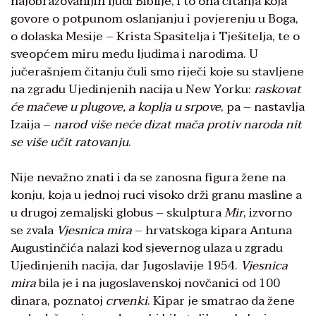
najobrazovanijih ljudi Biblije, i to ona čitanja koja
govore o potpunom oslanjanju i povjerenju u Boga,
o dolaska Mesije – Krista Spasitelja i Tješitelja, te o
sveopćem miru među ljudima i narodima. U
jučerašnjem čitanju čuli smo riječi koje su stavljene
na zgradu Ujedinjenih nacija u New Yorku:
raskovat
će mačeve u plugove, a koplja u srpove
, pa – nastavlja
Izaija –
narod više neće dizat mača protiv naroda nit
se više učit ratovanju
.
Nije nevažno znati i da se zanosna figura žene na
konju, koja u jednoj ruci visoko drži granu masline a
u drugoj zemaljski globus – skulptura
Mir
, izvorno
se zvala
Vjesnica mira
– hrvatskoga kipara Antuna
Augustinčića nalazi kod sjevernog ulaza u zgradu
Ujedinjenih nacija, dar Jugoslavije 1954.
Vjesnica
mira
bila je i na jugoslavenskoj novčanici od 100
dinara, poznatoj
crvenki
. Kipar je smatrao da žene