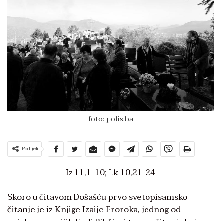
foto: polis.ba
Podijeli
Iz 11,1-10; Lk 10,21-24
Skoro u čitavom Došašću prvo svetopisamsko
čitanje je iz Knjige Izaije Proroka, jednog od