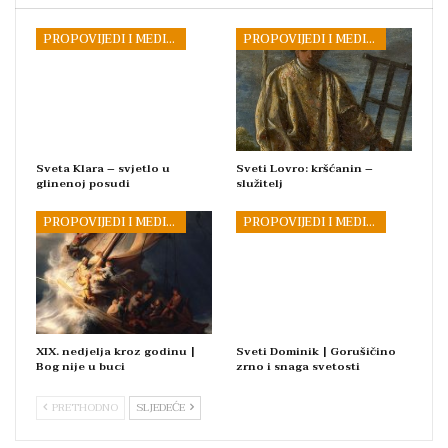
PROPOVIJEDI I MEDITACIJE
PROPOVIJEDI I MEDITACIJE
Sveta Klara – svjetlo u
Sveti Lovro: kršćanin –
glinenoj posudi
služitelj
PROPOVIJEDI I MEDITACIJE
PROPOVIJEDI I MEDITACIJE
XIX. nedjelja kroz godinu |
Sveti Dominik | Gorušičino
Bog nije u buci
zrno i snaga svetosti
PRETHODNO
SLJEDEĆE