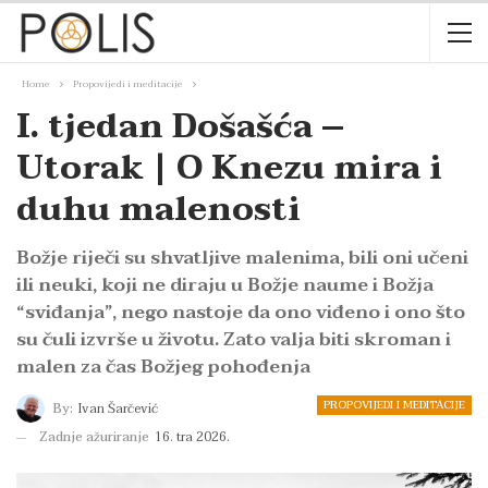
Home
Propovijedi i meditacije
I. tjedan Došašća –
Utorak | O Knezu mira i
duhu malenosti
Božje riječi su shvatljive malenima, bili oni učeni
ili neuki, koji ne diraju u Božje naume i Božja
“sviđanja”, nego nastoje da ono viđeno i ono što
su čuli izvrše u životu. Zato valja biti skroman i
malen za čas Božjeg pohođenja
PROPOVIJEDI I MEDITACIJE
By:
Ivan Šarčević
Zadnje ažuriranje
16. tra 2026.