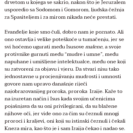
drvetom u kojega se sakrio, nakon što je Jeruzalem
usporedio sa Sodomom i Gomorom, ljudska čežnja
za Spasiteljem i za mirom nikada neće prestati.
Evanđelje koje smo čuli, dobro nam je poznato. Ali
ono ostavlja i velike poteškoće u tumačenju, jer se
svi hoćemo ugurati među Isusove
malene
, a svoje
protivnike gurnuti među “mudre i umne”, među
napuhane i umišljene intelektualce, među one koji
su zatvoreni za objavu i vjeru. Da stvari nisu tako
jednostavne u procjenjivanju mudrosti i umnosti
govore nam upravo današnje riječi
najobrazovanijeg proroka, proroka Izaije. Kaže to
na izuzetan način i Isus kada svojim učenicima
pojašnjava da su oni privilegirani, da su blažene
njihove oči, jer vide ono za čim su čeznuli mnogi
proroci i kraljevi, oni koji su istinski čeznuli i čekali
Kneza mira, kao što je i sam Izaija čekao i nadao se.