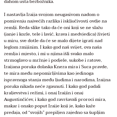
dahom usta bezbožnika.
I nastavlja Izaija svojom neugasivom nadom o
pomirenju najvećih razlika i isključivosti ovdje na
zemlji. Reda slike tako da će oni koji se ne slažu
(janje i kozle, tele i lavić, krava i medvjedica) živjeti
u miru, sve dotle da će se malo dijete igrati nad
leglom zmijinim. I kako god naš svijet, ova naša
zemlja i mjesto, i mi u njima išli svako malo
strmoglavo u mržnje i podjele, sukobe i ratove,
Izaijana poruka dolaska Kneza mira i Suca pravde,
te mira među nepomirljivima kao jedinoga
ispravnoga stanja među ljudima i narodima, Izaijna
poruka nikada neće zgasnuti. I kako god padali
kraljevstva i režimi, i onaj Izaijin i onaj
Augustinčićev, i kako god završavali proroci mira,
makar i onako poput Izaije koji je, kako kaže
predaja, od “svojih” prepiljen zajedno sa šupljim