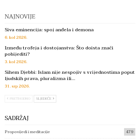
NAJNOVIJE
Siva eminencija: spoj anđela i demona
6. kol 2026.
Između trofeja i dostojanstva: Što doista znači
pobijediti?
3. kol 2026.
Sihem Djebbi: Islam nije nespojiv s vrijednostima poput
ljudskih prava, pluralizma ili…
31. srp 2026.
PRETHODNO
SLJEDEĆE
SADRŽAJ
Propovijedi i meditacije
479