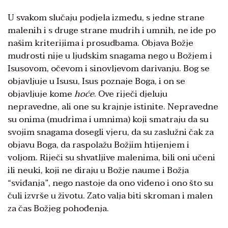
U svakom slučaju podjela između, s jedne strane
malenih i s druge strane mudrih i umnih, ne ide po
našim kriterijima i prosudbama. Objava Božje
mudrosti nije u ljudskim snagama nego u Božjem i
Isusovom, očevom i sinovljevom darivanju. Bog se
objavljuje u Isusu, Isus poznaje Boga, i on se
objavljuje kome
hoće
. Ove riječi djeluju
nepravedne, ali one su krajnje istinite. Nepravedne
su onima (mudrima i umnima) koji smatraju da su
svojim snagama dosegli vjeru, da su zaslužni čak za
objavu Boga, da raspolažu Božjim htijenjem i
voljom. Riječi su shvatljive malenima, bili oni učeni
ili neuki, koji ne diraju u Božje naume i Božja
“sviđanja”, nego nastoje da ono viđeno i ono što su
čuli izvrše u životu. Zato valja biti skroman i malen
za čas Božjeg pohođenja.