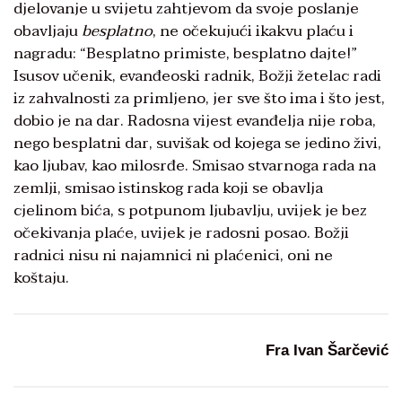
djelovanje u svijetu zahtjevom da svoje poslanje
obavljaju
besplatno
, ne očekujući ikakvu plaću i
nagradu: “Besplatno primiste, besplatno dajte!”
Isusov učenik, evanđeoski radnik, Božji žetelac radi
iz zahvalnosti za primljeno, jer sve što ima i što jest,
dobio je na dar. Radosna vijest evanđelja nije roba,
nego besplatni dar, suvišak od kojega se jedino živi,
kao ljubav, kao milosrđe. Smisao stvarnoga rada na
zemlji, smisao istinskog rada koji se obavlja
cjelinom bića, s potpunom ljubavlju, uvijek je bez
očekivanja plaće, uvijek je radosni posao. Božji
radnici nisu ni najamnici ni plaćenici, oni ne
koštaju.
Fra Ivan Šarčević