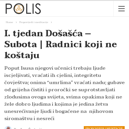
Home
Propovijedi i meditacije
I. tjedan Došašća –
Subota | Radnici koji ne
koštaju
Poput Isusa njegovi učenici trebaju ljude
iscjeljivati, vraćati ih cjelini, integritetu
čovještva; onima “umrlima” vraćati nadu; gubave
od grijeha čistiti i proročki se suprotstavljati
zlodusima ovoga svijeta, svima opakima koji ne
žele dobro ljudima i kojima je jedina žetva
unesrećivanje ljudi i bogaćene na njihovom
siromaštvu i nesreći
PROPOVIJEDI I MEDITACIJE