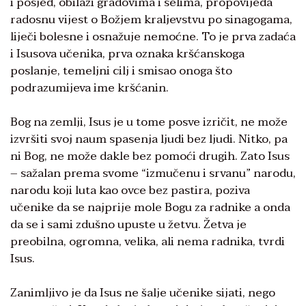
i posjed, obilazi gradovima i selima, propovijeda
radosnu vijest o Božjem kraljevstvu po sinagogama,
liječi bolesne i osnažuje nemoćne. To je prva zadaća
i Isusova učenika, prva oznaka kršćanskoga
poslanje, temeljni cilj i smisao onoga što
podrazumijeva ime kršćanin.
Bog na zemlji, Isus je u tome posve izričit, ne može
izvršiti svoj naum spasenja ljudi bez ljudi. Nitko, pa
ni Bog, ne može dakle bez pomoći drugih. Zato Isus
– sažalan prema svome “izmučenu i srvanu” narodu,
narodu koji luta kao ovce bez pastira, poziva
učenike da se najprije mole Bogu za radnike a onda
da se i sami zdušno upuste u žetvu. Žetva je
preobilna, ogromna, velika, ali nema radnika, tvrdi
Isus.
Zanimljivo je da Isus ne šalje učenike sijati, nego