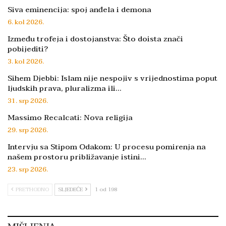
Siva eminencija: spoj anđela i demona
6. kol 2026.
Između trofeja i dostojanstva: Što doista znači
pobijediti?
3. kol 2026.
Sihem Djebbi: Islam nije nespojiv s vrijednostima poput
ljudskih prava, pluralizma ili…
31. srp 2026.
Massimo Recalcati: Nova religija
29. srp 2026.
Intervju sa Stipom Odakom: U procesu pomirenja na
našem prostoru približavanje istini…
23. srp 2026.
PRETHODNO
SLJEDEĆE
1 od 198