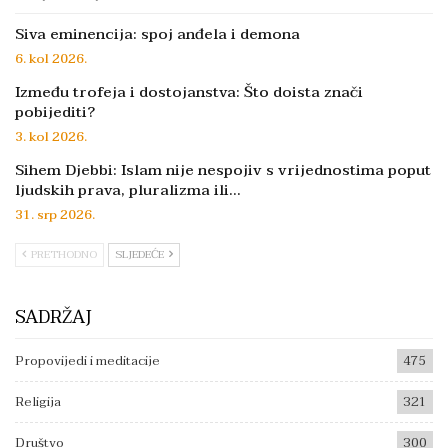
Siva eminencija: spoj anđela i demona
6. kol 2026.
Između trofeja i dostojanstva: Što doista znači
pobijediti?
3. kol 2026.
Sihem Djebbi: Islam nije nespojiv s vrijednostima poput
ljudskih prava, pluralizma ili…
31. srp 2026.
PRETHODNO
SLJEDEĆE
SADRŽAJ
Propovijedi i meditacije
475
Religija
321
Društvo
300