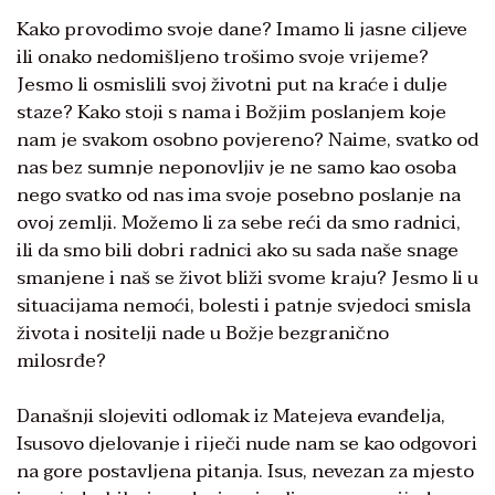
Kako provodimo svoje dane? Imamo li jasne ciljeve
ili onako nedomišljeno trošimo svoje vrijeme?
Jesmo li osmislili svoj životni put na kraće i dulje
staze? Kako stoji s nama i Božjim poslanjem koje
nam je svakom osobno povjereno? Naime, svatko od
nas bez sumnje neponovljiv je ne samo kao osoba
nego svatko od nas ima svoje posebno poslanje na
ovoj zemlji. Možemo li za sebe reći da smo radnici,
ili da smo bili dobri radnici ako su sada naše snage
smanjene i naš se život bliži svome kraju? Jesmo li u
situacijama nemoći, bolesti i patnje svjedoci smisla
života i nositelji nade u Božje bezgranično
milosrđe?
Današnji slojeviti odlomak iz Matejeva evanđelja,
Isusovo djelovanje i riječi nude nam se kao odgovori
na gore postavljena pitanja. Isus, nevezan za mjesto