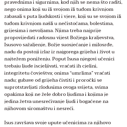
pravednima i sigurnima, kod njih se nema što raditi,
nego onima koji su ili svojom ili tuđom krivnjom
zabasali s puta ljudskosti i vjere, koji su se svojom ili
tuđom krivnjom našli u nečistoćama, bolestima,
grijesima i nevoljama. Njima treba najprije
propovijedati radosnu vijest Božjega kraljevstva,
Isusovo sažaljenje, Božje suosjećanje i milosrđe,
nadu da postoji izlaz iz najgorega grijeha i život u
najtežem poniženju. Poput Isusa njegovi učenici
trebaju ljude iscjeljivati, vraćati ih cjelini,
integritetu čovještva; onima “umrlima” vraćati
nadu; gubave od grijeha čistiti i proročki se
suprotstavljati zlodusima ovoga svijeta, svima
opakima koji ne žele dobro ljudima i kojima je
jedina žetva unesrećivanje ljudi i bogaćene na
njihovom siromaštvu i nesreći.
Isus završava svoje upute učenicima za njihovo