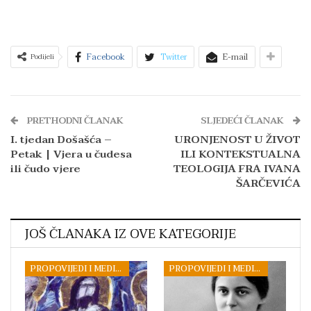
Facebook
Twitter
E-mail
Podijeli
PRETHODNI ČLANAK
SLJEDEĆI ČLANAK
I. tjedan Došašća –
URONJENOST U ŽIVOT
Petak | Vjera u čudesa
ILI KONTEKSTUALNA
ili čudo vjere
TEOLOGIJA FRA IVANA
ŠARČEVIĆA
JOŠ ČLANAKA IZ OVE KATEGORIJE
PROPOVIJEDI I MEDITACIJE
PROPOVIJEDI I MEDITACIJE