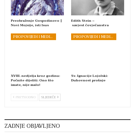
Preobraženje Gospodinovo |
Edith Stein –
Novi Mojsije, isti Isus
savjest čovječanstva
PROPOVIJEDI I MEDITACIJE
PROPOVIJEDI I MEDITACIJE
XVIII. nedjelja kroz godinu:
Sv. Ignacije Lojolski:
Počnite dijeliti: Ono što
Duhovnost prošnje
imate, nije malo!
PRETHODNO
SLJEDEĆE
ZADNJE OBJAVLJENO