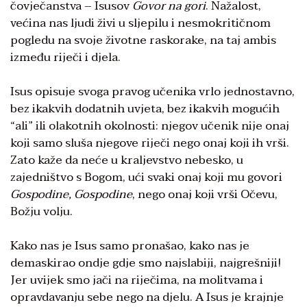
čovječanstva – Isusov
Govor na gori
. Nažalost,
većina nas ljudi živi u sljepilu i nesmokritičnom
pogledu na svoje životne raskorake, na taj ambis
između riječi i djela.
Isus opisuje svoga pravog učenika vrlo jednostavno,
bez ikakvih dodatnih uvjeta, bez ikakvih mogućih
“ali” ili olakotnih okolnosti: njegov učenik nije onaj
koji samo sluša njegove riječi nego onaj koji ih vrši.
Zato kaže da neće u kraljevstvo nebesko, u
zajedništvo s Bogom, ući svaki onaj koji mu govori
Gospodine, Gospodine
, nego onaj koji vrši Očevu,
Božju volju.
Kako nas je Isus samo pronašao, kako nas je
demaskirao ondje gdje smo najslabiji, najgrešniji!
Jer uvijek smo jači na riječima, na molitvama i
opravdavanju sebe nego na djelu. A Isus je krajnje