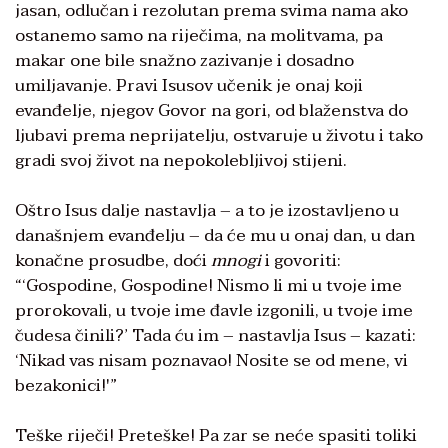
jasan, odlučan i rezolutan prema svima nama ako
ostanemo samo na riječima, na molitvama, pa
makar one bile snažno zazivanje i dosadno
umiljavanje. Pravi Isusov učenik je onaj koji
evanđelje, njegov Govor na gori, od blaženstva do
ljubavi prema neprijatelju, ostvaruje u životu i tako
gradi svoj život na nepokolebljivoj stijeni.
Oštro Isus dalje nastavlja – a to je izostavljeno u
današnjem evanđelju – da će mu u onaj dan, u dan
konačne prosudbe, doći
mnogi
i govoriti:
“‘Gospodine, Gospodine! Nismo li mi u tvoje ime
prorokovali, u tvoje ime đavle izgonili, u tvoje ime
čudesa činili?’ Tada ću im – nastavlja Isus – kazati:
‘Nikad vas nisam poznavao! Nosite se od mene, vi
bezakonici!'”
Teške riječi! Preteške! Pa zar se neće spasiti toliki