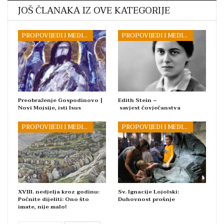
JOŠ ČLANAKA IZ OVE KATEGORIJE
PROPOVIJEDI I MEDITACIJE
PROPOVIJEDI I MEDITACIJE
Preobraženje Gospodinovo |
Edith Stein –
Novi Mojsije, isti Isus
savjest čovječanstva
PROPOVIJEDI I MEDITACIJE
PROPOVIJEDI I MEDITACIJE
XVIII. nedjelja kroz godinu:
Sv. Ignacije Lojolski:
Počnite dijeliti: Ono što
Duhovnost prošnje
imate, nije malo!