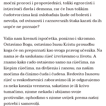
moćni proroci i propovjednici, toliki egzorcisti i
istjerivači đavla i demona, zar će Isus tolikim
čudotvorcima koji oslobađaju ljude od bolesti i
nevolja, od ovisnosti i raznovrsnih štaka kazati da ih
uopće ne poznaje?
Valja nam krenuti ispočetka, ponizno i skromno.
Ostavimo Bogu, ostavimo Isusu Kristu prosudbu
koga će on prepoznati kao svoga pravog učenika. Na
nama je da saslušanu riječ izvršavamo u životu. A
znamo kako rado ostajemo samo na riječima, na
lijepim riječima, na divljenju i zanosu, na našim
moćima da činimo čuda i čudesa. Redovito Isusovu
riječ u svakodnevnici zaboravimo ili je odgurujemo
za neka kasnija vremena, sakatimo je ili krivo
tumačimo, njome nekada i ubijamo svoje
protivnike, ophodimo s njome uvijek prema našoj
potrebi i samovolji.