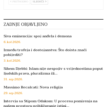
PRETHODNO
SLJEDEĆE
ZADNJE OBJAVLJENO
Siva eminencija: spoj anđela i demona
6. kol 2026.
Između trofeja i dostojanstva: Što doista znači
pobijediti?
3. kol 2026.
Sihem Djebbi: Islam nije nespojiv s vrijednostima poput
ljudskih prava, pluralizma ili…
31. srp 2026.
Massimo Recalcati: Nova religija
29. srp 2026.
Intervju sa Stipom Odakom: U procesu pomirenja na
našem prostoru približavanje istini…