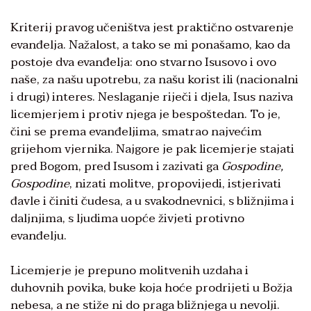
Kriterij pravog učeništva jest praktično ostvarenje
evanđelja. Nažalost, a tako se mi ponašamo, kao da
postoje dva evanđelja: ono stvarno Isusovo i ovo
naše, za našu upotrebu, za našu korist ili (nacionalni
i drugi) interes. Neslaganje riječi i djela, Isus naziva
licemjerjem i protiv njega je bespoštedan. To je,
čini se prema evanđeljima, smatrao najvećim
grijehom vjernika. Najgore je pak licemjerje stajati
pred Bogom, pred Isusom i zazivati ga
Gospodine,
Gospodine
, nizati molitve, propovijedi, istjerivati
đavle i činiti čudesa, a u svakodnevnici, s bližnjima i
daljnjima, s ljudima uopće živjeti protivno
evanđelju.
Licemjerje je prepuno molitvenih uzdaha i
duhovnih povika, buke koja hoće prodrijeti u Božja
nebesa, a ne stiže ni do praga bližnjega u nevolji.