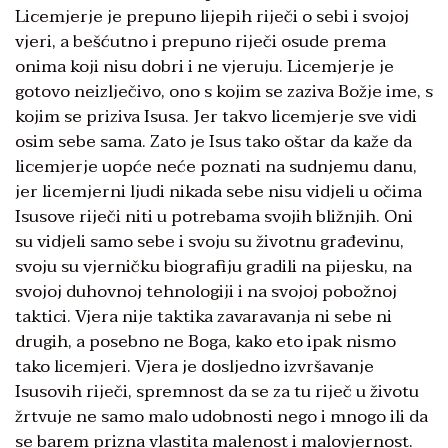
Licemjerje je prepuno lijepih riječi o sebi i svojoj
vjeri, a bešćutno i prepuno riječi osude prema
onima koji nisu dobri i ne vjeruju. Licemjerje je
gotovo neizlječivo, ono s kojim se zaziva Božje ime, s
kojim se priziva Isusa. Jer takvo licemjerje sve vidi
osim sebe sama. Zato je Isus tako oštar da kaže da
licemjerje uopće neće poznati na sudnjemu danu,
jer licemjerni ljudi nikada sebe nisu vidjeli u očima
Isusove riječi niti u potrebama svojih bližnjih. Oni
su vidjeli samo sebe i svoju su životnu građevinu,
svoju su vjerničku biografiju gradili na pijesku, na
svojoj duhovnoj tehnologiji i na svojoj pobožnoj
taktici. Vjera nije taktika zavaravanja ni sebe ni
drugih, a posebno ne Boga, kako eto ipak nismo
tako licemjeri. Vjera je dosljedno izvršavanje
Isusovih riječi, spremnost da se za tu riječ u životu
žrtvuje ne samo malo udobnosti nego i mnogo ili da
se barem prizna vlastita malenost i malovjernost.