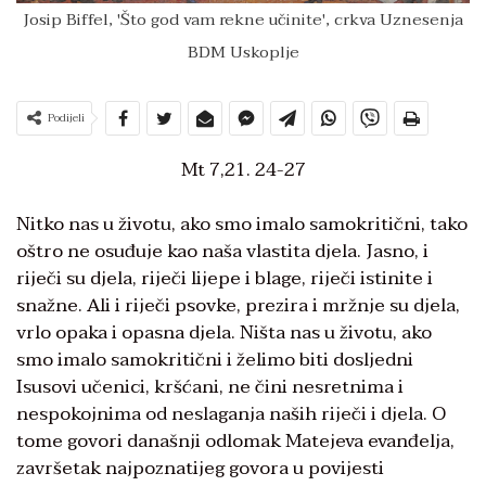
Josip Biffel, 'Što god vam rekne učinite', crkva Uznesenja
BDM Uskoplje
Podijeli
Mt 7,21. 24-27
Nitko nas u životu, ako smo imalo samokritični, tako
oštro ne osuđuje kao naša vlastita djela. Jasno, i
riječi su djela, riječi lijepe i blage, riječi istinite i
snažne. Ali i riječi psovke, prezira i mržnje su djela,
vrlo opaka i opasna djela. Ništa nas u životu, ako
smo imalo samokritični i želimo biti dosljedni
Isusovi učenici, kršćani, ne čini nesretnima i
nespokojnima od neslaganja naših riječi i djela. O
tome govori današnji odlomak Matejeva evanđelja,
završetak najpoznatijeg govora u povijesti