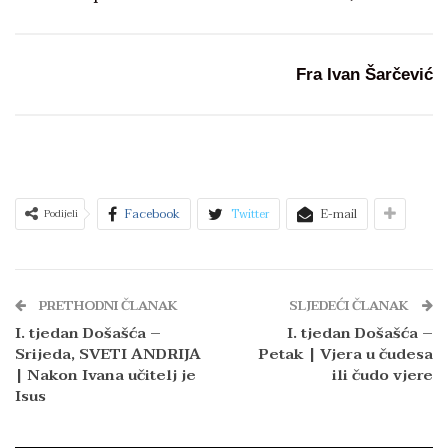
Fra Ivan Šarčević
Facebook
Twitter
E-mail
Podijeli
PRETHODNI ČLANAK
SLJEDEĆI ČLANAK
I. tjedan Došašća –
I. tjedan Došašća –
Srijeda, SVETI ANDRIJA
Petak | Vjera u čudesa
| Nakon Ivana učitelj je
ili čudo vjere
Isus