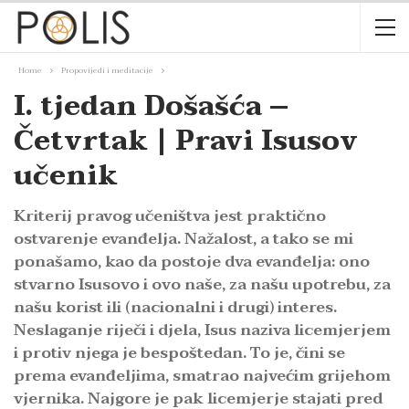
Home
Propovijedi i meditacije
I. tjedan Došašća –
Četvrtak | Pravi Isusov
učenik
Kriterij pravog učeništva jest praktično
ostvarenje evanđelja. Nažalost, a tako se mi
ponašamo, kao da postoje dva evanđelja: ono
stvarno Isusovo i ovo naše, za našu upotrebu, za
našu korist ili (nacionalni i drugi) interes.
Neslaganje riječi i djela, Isus naziva licemjerjem
i protiv njega je bespoštedan. To je, čini se
prema evanđeljima, smatrao najvećim grijehom
vjernika. Najgore je pak licemjerje stajati pred