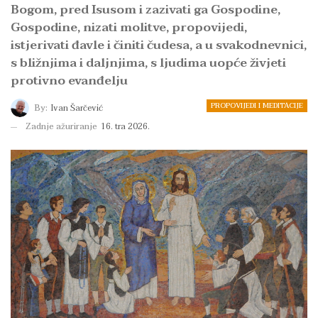
Bogom, pred Isusom i zazivati ga Gospodine,
Gospodine, nizati molitve, propovijedi,
istjerivati đavle i činiti čudesa, a u svakodnevnici,
s bližnjima i daljnjima, s ljudima uopće živjeti
protivno evanđelju
PROPOVIJEDI I MEDITACIJE
By:
Ivan Šarčević
Zadnje ažuriranje
16. tra 2026.