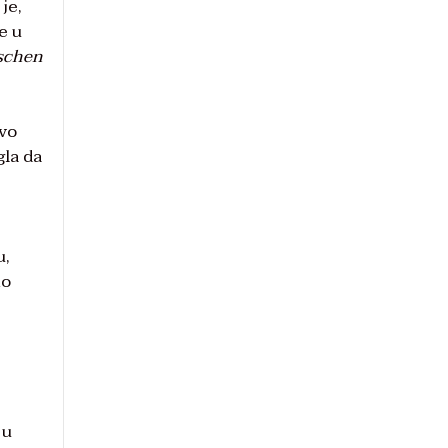
je,
e u
tschen
tvo
la da
u,
io
 u