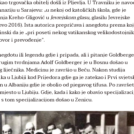
kao trgovačka obitelj došli iz Pljevlja. U Travniku je nav
naziju u Sarajevu: „u nekoj od katoličkih škola, gde je
Vanja Kreho-Gligović u
Jevrejskom glasu,
glasilu Jevrejske
evo 2016). Ista autorica prepričava i anegdotu prema koj
tinski da je „pri poseti nekog vatikanskog velikodostojnik
ovor i prevođenje”.
negdotu ili legendu gdje i pripada, ali i pitanje Goldberg
drugim tvrdnjama Adolf Goldberger je u Bosnu došao u
liječnika. Medicinu je završio u Beču. Nakon studija
a u Ljubiji kod Prijedora gdje ga je zatekao i Prvi svjetsk
n u Albaniju gdje je obolio od pjegavog tifusa. Po završe
esto u Ljubiju. Gdje, kada i kako je obavio specijalizacij
e s tom specijalizacijom došao u Zenicu.