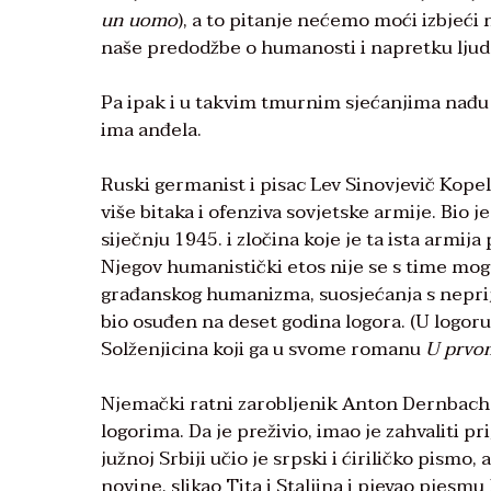
un uomo
), a to pitanje nećemo moći izbjeći n
naše predodžbe o humanosti i napretku ljud
Pa ipak i u takvim tmurnim sjećanjima nađu s
ima anđela.
Ruski germanist i pisac Lev Sinovjevič Kopel
više bitaka i ofenziva sovjetske armije. Bio
siječnju 1945. i zločina koje je ta ista armij
Njegov humanistički etos nije se s time moga
građanskog humanizma, suosjećanja s neprij
bio osuđen na deset godina logora. (U logoru
Solženjicina koji ga u svome romanu
U prvo
Njemački ratni zarobljenik Anton Dernbach i
logorima. Da je preživio, imao je zahvaliti 
južnoj Srbiji učio je srpski i ćiriličko pismo
novine, slikao Tita i Staljina i pjevao pjesmu