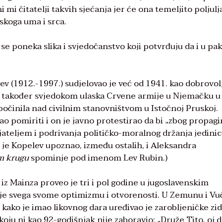
i mi čitatelji takvih sjećanja jer će ona temeljito poljulj
skoga uma i srca.
e poneka slika i svjedočanstvo koji potvrđuju da i u pak
ev (1912.-1997.) sudjelovao je već od 1941. kao dobrovol
 je također svjedokom ulaska Crvene armije u Njemačku u
a počinila nad civilnim stanovništvom u Istočnoj Pruskoj.
o pomiriti i on je javno protestirao da bi „zbog propagi
ateljem i podrivanja političko-moralnog držanja jedinic
 je Kopelev upoznao, između ostalih, i Aleksandra
m krugu
spominje pod imenom Lev Rubin.)
z Mainza proveo je tri i pol godine u jugoslavenskim
prije svega svome optimizmu i otvorenosti. U Zemunu i Vu
, a kako je imao likovnog dara uređivao je zarobljeničke zi
 koju ni kao 92-godišnjak nije zaboravio: „Druže Tito, oj 