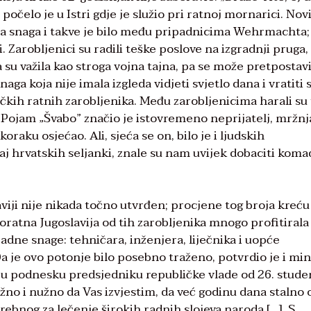
 počelo je u Istri gdje je služio pri ratnoj mornarici. No
dna snaga i takve je bilo među pripadnicima Wehrmachta;
. Zarobljenici su radili teške poslove na izgradnji pruga,
 su važila kao stroga vojna tajna, pa se može pretpostavi
ga koja nije imala izgleda vidjeti svjetlo dana i vratiti 
kih ratnih zarobljenika. Među zarobljenicima harali su 
. Pojam „Švabo” značio je istovremeno neprijatelj, mržnj
raku osjećao. Ali, sjeća se on, bilo je i ljudskih
aj hrvatskih seljanki, znale su nam uvijek dobaciti koma
viji nije nikada točno utvrđen; procjene tog broja kreću
poratna Jugoslavija od tih zarobljenika mnogo profitirala
adne snage: tehničara, inženjera, liječnika i uopće
 Da je ovo potonje bilo posebno traženo, potvrdio je i min
je u podnesku predsjedniku republičke vlade od 26. stud
no i nužno da Vas izvjestim, da već godinu dana stalno
rebnog za lečenje širokih radnih slojeva naroda […]. S