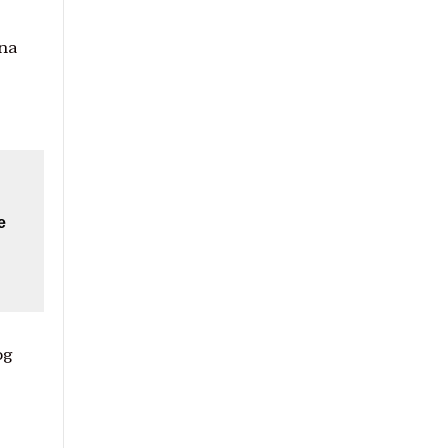
 na
e
og