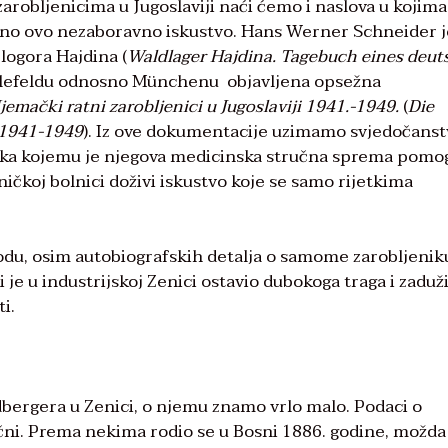
arobljenicima u Jugoslaviji naći ćemo i naslova u kojima 
ano ovo nezaboravno iskustvo. Hans Werner Schneider j
logora Hajdina (
Waldlager Hajdina. Tagebuch eines deu
 Bielefeldu odnosno Münchenu objavljena opsežna
jemački ratni zarobljenici u Jugoslaviji 1941.-1949.
(
Die
 1941-1949
). Iz ove dokumentacije uzimamo svjedočans
ka kojemu je njegova medicinska stručna sprema pomog
ničkoj bolnici doživi iskustvo koje se samo rijetkima
vodu, osim autobiografskih detalja o samome zarobljenik
ji je u industrijskoj Zenici ostavio dubokoga traga i zaduž
i.
bergera u Zenici, o njemu znamo vrlo malo. Podaci o
ečni. Prema nekima rodio se u Bosni 1886. godine, možda