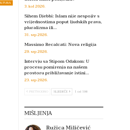
ULTURA
3. kol 2026.
Sihem Djebbi: Islam nije nespojiv s
vrijednostima poput ljudskih prava,
pluralizma ili…
31. srp 2026.
Massimo Recalcati: Nova religija
29. srp 2026.
Intervju sa Stipom Odakom: U
procesu pomirenja na našem
prostoru približavanje istini…
23. srp 2026.
PRETHODNO
SLJEDEĆE
1 od 198
MIŠLJENJA
Ružica Miličević