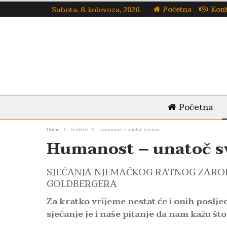
Početna
Kon
Subota, 8. kolovoza, 2026.
Početna
Home
Društvo
Humanost – unatoč svemu
Humanost – unatoč 
SJEĆANJA NJEMAČKOG RATNOG ZAROBL
GOLDBERGERA
Za kratko vrijeme nestat će i onih poslj
sjećanje je i naše pitanje da nam kažu što 