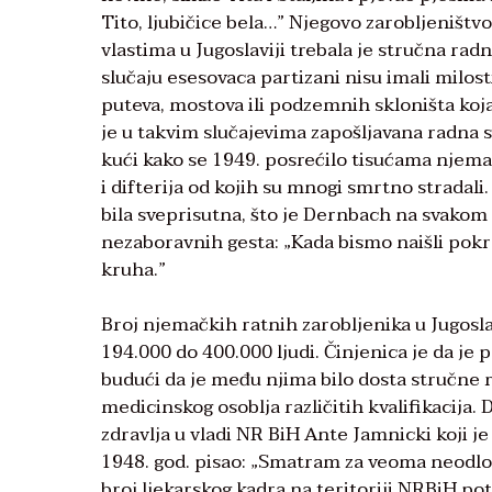
Tito, ljubičice bela…” Njegovo zarobljeništvo
vlastima u Jugoslaviji trebala je stručna ra
slučaju esesovaca partizani nisu imali milosti
puteva, mostova ili podzemnih skloništa koja
je u takvim slučajevima zapošljavana radna sna
kući kako se 1949. posrećilo tisućama njemač
i difterija od kojih su mnogi smrtno stradali
bila sveprisutna, što je Dernbach na svakom ko
nezaboravnih gesta: „Kada bismo naišli pokr
kruha.”
Broj njemačkih ratnih zarobljenika u Jugosla
194.000 do 400.000 ljudi. Činjenica je da je 
budući da je među njima bilo dosta stručne r
medicinskog osoblja različitih kvalifikacija.
zdravlja u vladi NR BiH Ante Jamnicki koji 
1948. god. pisao: „Smatram za veoma neodlož
broj ljekarskog kadra na teritoriji NRBiH pot