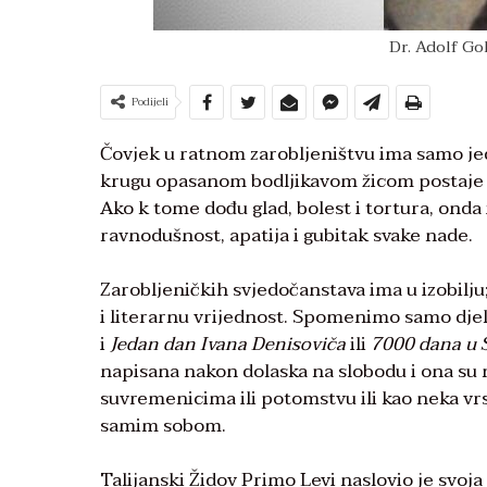
Dr. Adolf Gol
Podijeli
Čovjek u ratnom zarobljeništvu ima samo jednu
krugu opasanom bodljikavom žicom postaje s
Ako k tome dođu glad, bolest i tortura, onda
ravnodušnost, apatija i gubitak svake nade.
Zarobljeničkih svjedočanstava ima u izobil
i literarnu vrijednost. Spomenimo samo dje
i
Jedan dan Ivana Denisoviča
ili
7000 dana u S
napisana nakon dolaska na slobodu i ona su 
suvremenicima ili potomstvu ili kao neka vr
samim sobom.
Talijanski Židov Primo Levi naslovio je svoj