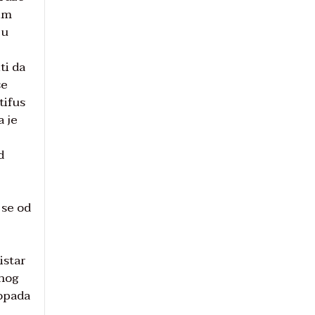
vim
 u
ti da
se
tifus
a je
d
 se od
istar
enog
 opada