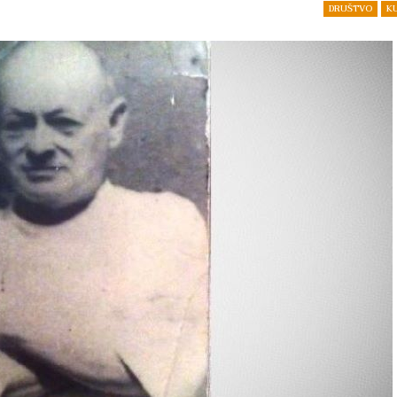
DRUŠTVO
K