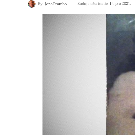
Zadnje ažuriranje
14. pro 2021.
By:
Jozo Džambo