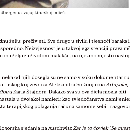
dberger u svojoj kirurškoj odjeći
 želju: preživjeti. Sve drugo u sivilu i tjesnoći baraka i
poredno. Neizvjesnost je u takvoj egzistenciji prava mȍ
 i ona želja za životom malakše, na njezino mjesto nastu
ju; neka od njih dosegla su ne samo visoku dokumentarn
la ruskog književnika Aleksandra Solženjicina
Arhipelag
ibiru
Karla Štajnera. Dakako sva su ova djela mogla biti
nastala u dvojakoj namjeri: kao svjedočanstva namijenj
sta terapijskog polaganja računa samome sebi i razgovor
a logorska sjećanja na Auschwitz
Zar je to čovjek
(
Se quest