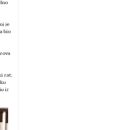
odno
oj je
a bio
erova
i rat;
tku
u iz