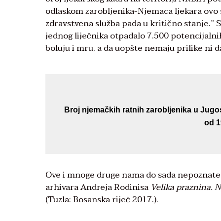
odlaskom zarobljenika-Njemaca ljekara ovo s
zdravstvena služba pada u kritično stanje.” S
jednog liječnika otpadalo 7.500 potencijalnih
boluju i mru, a da uopšte nemaju prilike ni da
Broj njemačkih ratnih zarobljenika u Jugos
od 1
Ove i mnoge druge nama do sada nepoznate 
arhivara Andreja Rodinisa
Velika praznina. N
(Tuzla: Bosanska riječ 2017.).