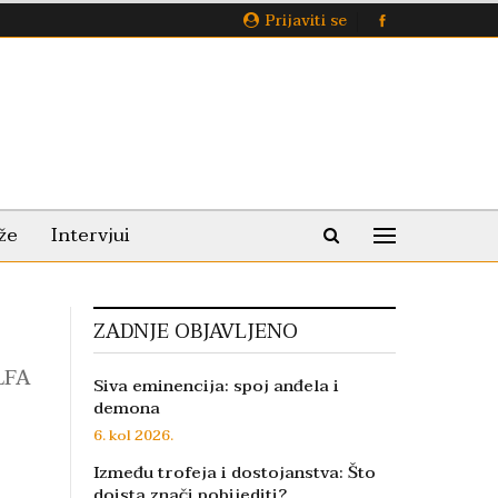
Prijaviti se
že
Intervjui
ZADNJE OBJAVLJENO
LFA
Siva eminencija: spoj anđela i
demona
6. kol 2026.
Između trofeja i dostojanstva: Što
doista znači pobijediti?