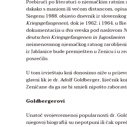
Prebirući po literaturi o njemačkim ratnim z
dakako s manjom ili većom distancom, opis
Siegenu 1988. objavio dnevnik iz slovenskog 
Kriegsgefangenen
), dok je 1962. i 1964. u
dokumentacija u dva sveska pod naslovom
N
deutschen Kriegsgefangenen in Jugoslawien
neimenovanog njemačkog ratnog zarobljeni
iz Jablanice bude premješten u Zenicu i u ze
posrećilo.
U tom izvještaju koji donosimo niže u prije
glavni lik je dr. Adolf Goldberger, liječnik ko
Zeničane da ga ne bi smjeli nipošto zaboravit
Goldbergerovi
Unatoč svojevremenoj popularnosti dr. Gold
njegovoj biografiji su nepotpuni ili čak opr