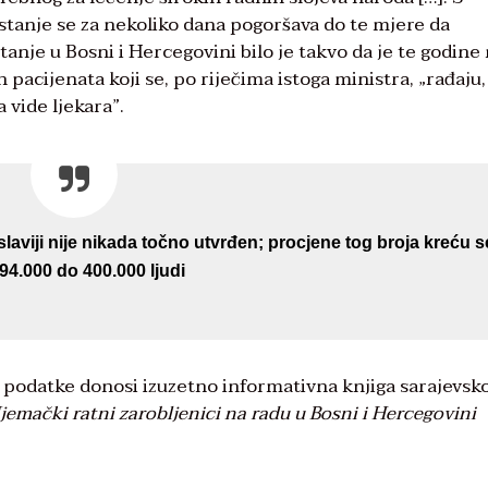
tanje se za nekoliko dana pogoršava do te mjere da
tanje u Bosni i Hercegovini bilo je takvo da je te godine
 pacijenata koji se, po riječima istoga ministra, „rađaju,
 vide ljekara”.
laviji nije nikada točno utvrđen; procjene tog broja kreću s
94.000 do 400.000 ljudi
podatke donosi izuzetno informativna knjiga sarajevsk
jemački ratni zarobljenici na radu u Bosni i Hercegovini