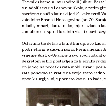
Travniku kamo su mu roditelji Julius i Berta 
sin Adolf završio i osnovnu školu, a zatim gim
savršeno naučio latinski jezik”, kako tvrdi 
zajednice Bosne i Hercegovine (br. 70, Saraj
mladi gimnazijalac u tolikoj mjeri svladao la
zamoljen da ispred lokalnih vlasti obavi razg
Ostavimo taj detalj o latinštini upravo kao a
podrijetla nije sasvim jasno. Prema nekim 
vrijeme Austro-Ugarske u svojstvu rudarskog 
dekretom je bio postavljen za liječnika rudnik
on je već na početku rata mobiliziran i posla
rata ponovno se vratio na svoje staro radno mj
opće kirurgije, nije poznato kao ni to kada j