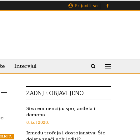
Prijaviti se
že
Intervjui
 –
ZADNJE OBJAVLJENO
Siva eminencija: spoj anđela i
demona
že
6. kol 2026.
Između trofeja i dostojanstva: Što
ELIGIJA
doista znači pobijediti?