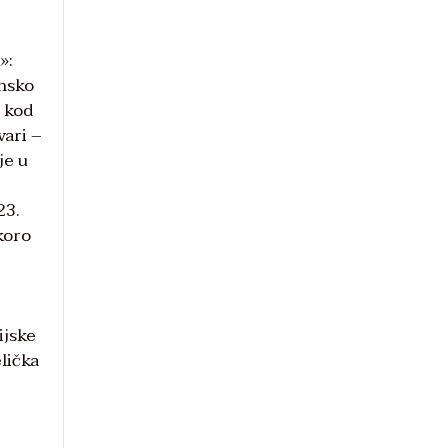
»:
ansko
o kod
vari –
je u
23.
koro
ijske
lička