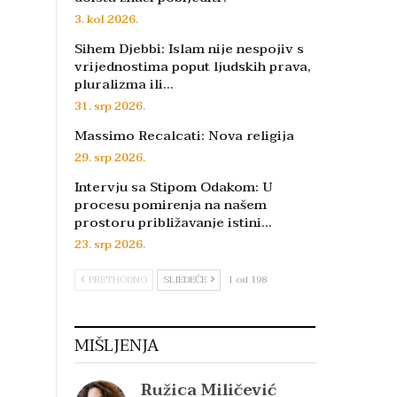
3. kol 2026.
Sihem Djebbi: Islam nije nespojiv s
vrijednostima poput ljudskih prava,
pluralizma ili…
31. srp 2026.
Massimo Recalcati: Nova religija
29. srp 2026.
Intervju sa Stipom Odakom: U
procesu pomirenja na našem
prostoru približavanje istini…
23. srp 2026.
PRETHODNO
SLJEDEĆE
1 od 198
MIŠLJENJA
Ružica Miličević