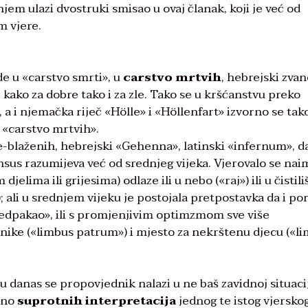
m ulazi dvostruki smisao u ovaj članak, koji je već od
m vjere.
de u «carstvo smrti», u
carstvo mrtvih
, hebrejski zva
 kako za dobre tako i za zle. Tako se u kršćanstvu preko
 a i njemačka riječ «Hölle» i «Höllenfart» izvorno se tak
 «carstvo mrtvih».
e-blaženih, hebrejski «Gehenna», latinski «infernum», d
nsus razumijeva već od srednjeg vijeka. Vjerovalo se nai
lima ili grijesima) odlaze ili u nebo («raj») ili u čistili
; ali u srednjem vijeku je postojala pretpostavka da i po
redpakao», ili s promjenjivim optimzmom sve više
nike («limbus patrum») i mjesto za nekrštenu djecu («l
 danas se propovjednik nalazi u ne baš zavidnoj situacij
puno
suprotnih interpretacija
jednog te istog vjersko