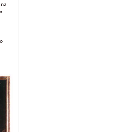
ina
eć
to