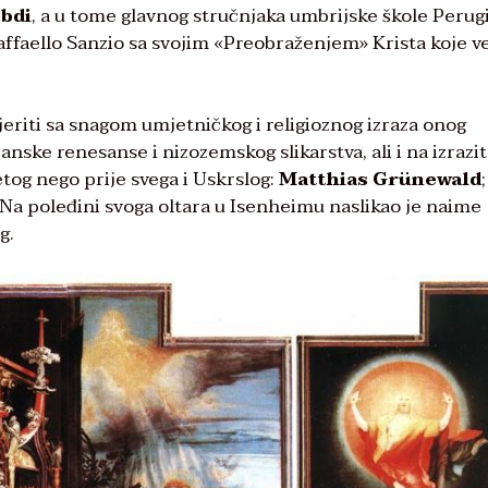
ebdi
, a u tome glavnog stručnjaka umbrijske škole Perug
ffaello Sanzio sa svojim «Preobraženjem» Krista koje v
eriti sa snagom umjetničkog i religioznog izraza onog
janske renesanse i nizozemskog slikarstva, ali i na izrazi
etog nego prije svega i Uskrslog:
Matthias Grünewald
;
Na poleđini svoga oltara u Isenheimu naslikao je naime
g.