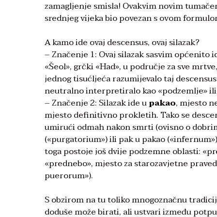
zamagljenje smisla! Ovakvim novim tumačenje
srednjeg vijeka bio povezan s ovom formulo
A kamo ide ovaj descensus, ovaj silazak?
– Značenje 1: Ovaj silazak sasvim općenito i
«Šeol», grčki «Had», u područje za sve mrtve,
jednog tisućljeća razumijevalo taj descensus,
neutralno interpretiralo kao «podzemlje» ili
– Značenje 2: Silazak ide u
pakao
, mjesto n
mjesto definitivno prokletih. Tako se desce
umirući odmah nakon smrti (ovisno o dobrim dje
(«purgatorium») ili pak u pakao («infernum»)
toga postoje još dvije podzemne oblasti: «p
«prednebo», mjesto za starozavjetne praved
puerorum»).
S obzirom na tu toliko mnogoznačnu tradiciju
doduše može birati, ali ustvari između pot