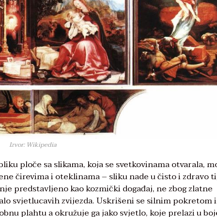
Izvor: Wikipedia
obliku ploče sa slikama, koja se svetkovinama otvarala, m
ne čirevima i oteklinama – sliku nade u čisto i zdravo ti
enje predstavljeno kao kozmički događaj, ne zbog zlatne
o svjetlucavih zvijezda. Uskrišeni se silnim pokretom i
bnu plahtu a okružuje ga jako svjetlo, koje prelazi u boj