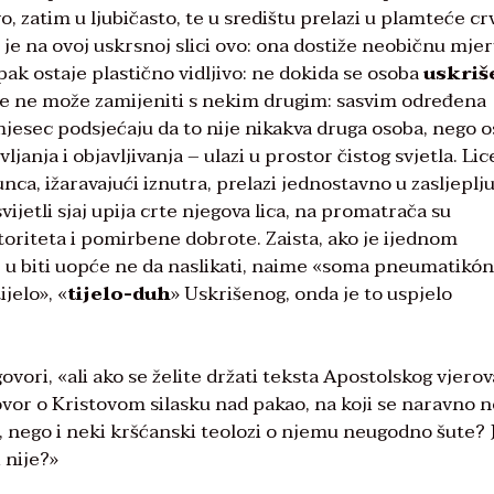
o, zatim u ljubičasto, te u središtu prelazi u plamteće cr
 je na ovoj uskrsnoj slici ovo: ona dostiže neobičnu mje
pak ostaje plastično vidljivo: ne dokida se osoba
uskriš
 se ne može zamijeniti s nekim drugim: sasvim određena
mjesec podsjećaju da to nije nikakva druga osoba, nego 
janja i objavljivanja – ulazi u prostor čistog svjetla. Lic
nca, ižaravajući iznutra, prelazi jednostavno u zasljeplj
svijetli sjaj upija crte njegova lica, na promatrača su
oriteta i pomirbene dobrote. Zaista, ako je ijednom
e u biti uopće ne da naslikati, naime «soma pneumatikón
jelo», «
tijelo-duh
» Uskrišenog, onda je to uspjelo
vori, «ali ako se želite držati teksta Apostolskog vjerov
ovor o Kristovom silasku nad pakao, na koji se naravno n
 nego i neki kršćanski teolozi o njemu neugodno šute? J
 nije?»