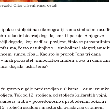
ewald, Oltar u Isenheimu, detalj
li ipak se stoljećima u ikonografiji samo simbolima usuđi
ebrutalan je bio ovaj događaj smrti i patnje. A njegovo
iji događaj, koji nadilazi povijest, činio se presuptilnim
ofazima, često natuknjivao – simbolima i alegorijama: kr
em, sunce, riba … Kao što je prorok Jona tri dana
bu – mali pokazatelj simboličkog značenja ova tri dana iz
nuća, događaj uskrišenja?
eću gotovo nigdje predstavljan u slikama – osim iznimke
oljeća. Tek od 12. stoljeća, od stoljeća križarskih vojni,
stajanje iz groba – pobjedonosno s probodenim bokom i
15. stoljeća usuđuju i majstorski ovladavaju crtanjem