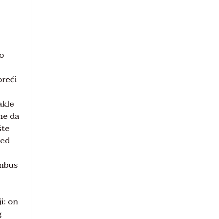
no
oreći
akle
me da
šte
red
imbus
i: on
g