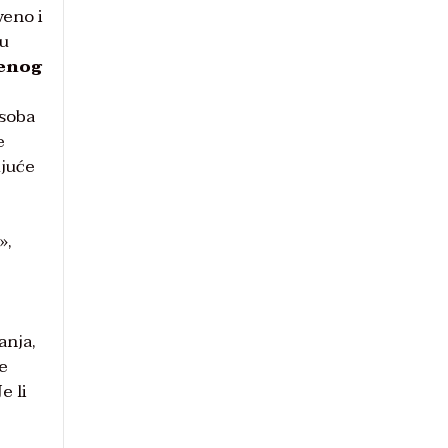
veno i
ru
enog
osoba
e
ujuće
»,
anja,
e
e li