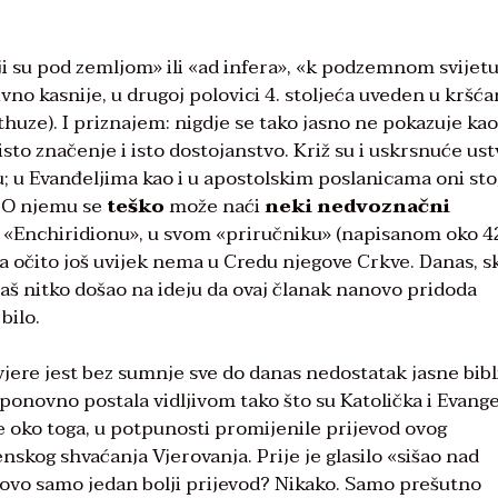
i su pod zemljom» ili «ad infera», «k podzemnom svijetu
tivno kasnije, u drugoj polovici 4. stoljeća uveden u kršć
thuze). I priznajem: nigdje se tako jasno ne pokazuje ka
isto značenje i isto dostojanstvo. Križ su i uskrsnuće ust
 u Evanđeljima kao i u apostolskim poslanicama oni sto
? O njemu se
teško
može naći
neki nedvoznačni
m «Enchiridionu», u svom «priručniku» (napisanom oko 4
 ga očito još uvijek nema u Credu njegove Crkve. Danas, s
baš nitko došao na ideju da ovaj članak nanovo pridoda
bilo.
jere jest bez sumnje sve do danas nedostatak jasne bibl
onovno postala vidljivom tako što su Katolička i Evange
 oko toga, u potpunosti promijenile prijevod ovog
skog shvaćanja Vjerovanja. Prije je glasilo «sišao nad
li ovo samo jedan bolji prijevod? Nikako. Samo prešutno