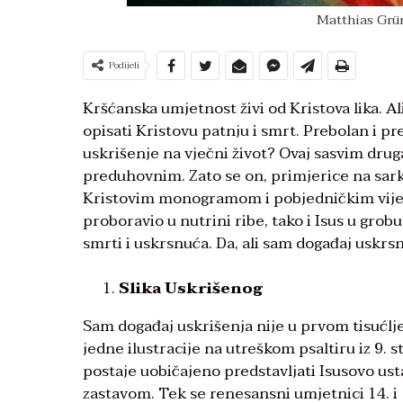
Matthias Grün
Podijeli
Kršćanska umjetnost živi od Kristova lika. A
opisati Kristovu patnju i smrt. Prebolan i pr
uskrišenje na vječni život? Ovaj sasvim drugač
preduhovnim. Zato se on, primjerice na sark
Kristovim monogramom i pobjedničkim vijenc
proboravio u nutrini ribe, tako i Isus u gro
smrti i uskrsnuća. Da, ali sam događaj uskrs
Slika Uskrišenog
Sam događaj uskrišenja nije u prvom tisućlj
jedne ilustracije na utreškom psaltiru iz 9. st
postaje uobičajeno predstavljati Isusovo u
zastavom. Tek se renesansni umjetnici 14. i 