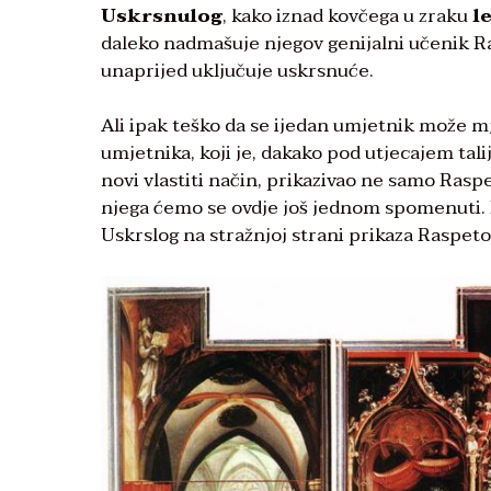
Uskrsnulog
, kako iznad kovčega u zraku
l
daleko nadmašuje njegov genijalni učenik Ra
unaprijed uključuje uskrsnuće.
Ali ipak teško da se ijedan umjetnik može mj
umjetnika, koji je, dakako pod utjecajem tali
novi vlastiti način, prikazivao ne samo Rasp
njega ćemo se ovdje još jednom spomenuti. 
Uskrslog na stražnjoj strani prikaza Raspeto