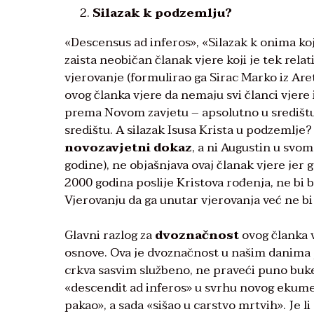
Silazak k podzemlju?
«Descensus ad inferos», «Silazak k onima koj
zaista neobičan članak vjere koji je tek rela
vjerovanje (formulirao ga Sirac Marko iz Are
ovog članka vjere da nemaju svi članci vjere 
prema Novom zavjetu – apsolutno u središtu;
središtu. A silazak Isusa Krista u podzemlje
novozavjetni dokaz
, a ni Augustin u svo
godine), ne objašnjava ovaj članak vjere jer
2000 godina poslije Kristova rođenja, ne bi 
Vjerovanju da ga unutar vjerovanja već ne bi 
Glavni razlog za
dvoznačnost
ovog članka v
osnove. Ova je dvoznačnost u našim danima p
crkva sasvim službeno, ne praveći puno buke
«descendit ad inferos» u svrhu novog ekumen
pakao», a sada «sišao u carstvo mrtvih». Je 