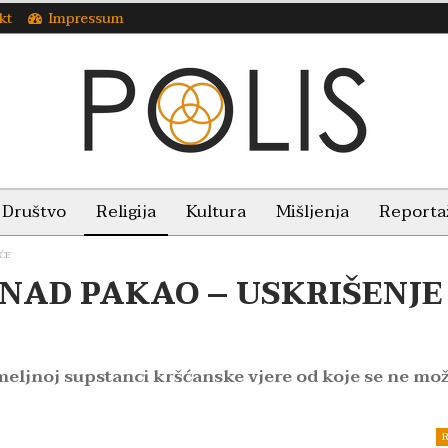
kt
Impressum
Društvo
Religija
Kultura
Mišljenja
Reporta
ĆE
 NAD PAKAO – USKRIŠENJE
meljnoj supstanci kršćanske vjere od koje se ne mo
R