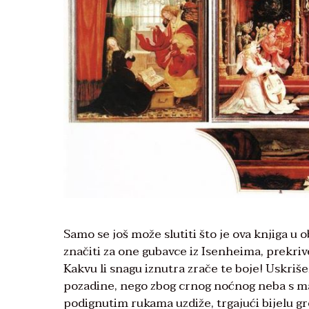
Samo se još može slutiti što je ova knjiga u 
značiti za one gubavce iz Isenheima, prekrive
Kakvu li snagu iznutra zrače te boje! Uskriš
pozadine, nego zbog crnog noćnog neba s mal
podignutim rukama uzdiže, trgajući bijelu gro