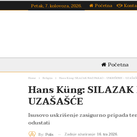
Početna
Konta
Petak, 7. kolovoza, 2026.
Početna
Home
Religija
Hans Küng: SILAZAK NAD PAKAO – USKRIŠENJE – UZAŠAŠ
Hans Küng: SILAZAK
UZAŠAŠĆE
Isusovo uskrišenje zasigurno pripada te
odustati
Zadnje ažuriranje
16. tra 2026.
By:
Polis