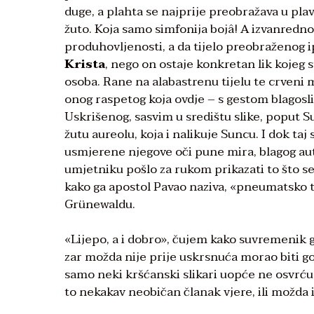
duge, a plahta se najprije preobražava u plav
žuto. Koja samo simfonija bojâ! A izvanredno
produhovljenosti, a da tijelo preobraženog i
Krista
, nego on ostaje konkretan lik kojeg
osoba. Rane na alabastrenu tijelu te crveni 
onog raspetog koja ovdje – s gestom blagoslivl
Uskrišenog, sasvim u središtu slike, poput Su
žutu aureolu, koja i nalikuje Suncu. I dok taj 
usmjerene njegove oči pune mira, blagog aut
umjetniku pošlo za rukom prikazati to što s
kako ga apostol Pavao naziva, «pneumatsko ti
Grünewaldu.
«Lijepo, a i dobro», čujem kako suvremenik go
zar možda nije prije uskrsnuća morao biti g
samo neki kršćanski slikari uopće ne osvrću,
to nekakav neobičan članak vjere, ili možda i