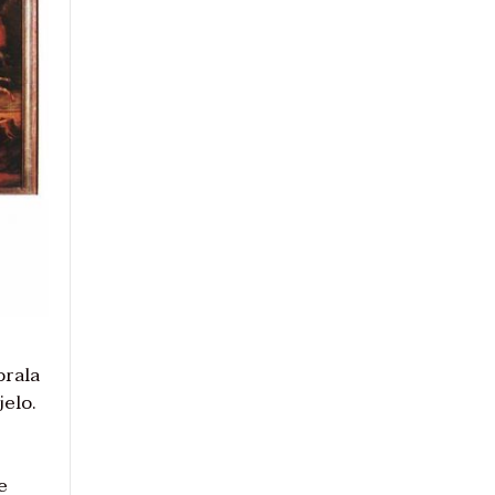
orala
jelo.
e