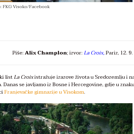
o: FKG Visoko/Facebook
Piše:
Alix Champlon
; izvor:
La Croix,
Pariz, 12. 9.
i list
La Croix
istražuje izazove života u Sredozemlju i n
. Danas se javljamo iz Bosne i Hercegovine, gdje u znak
ci
Franjevačke gimnazije u Visokom
.