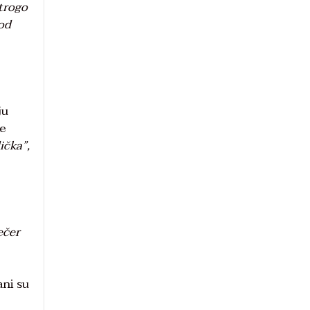
strogo
 od
ju
ke
ička”,
ečer
ani su