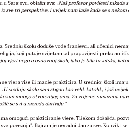
u u Sarajevu, objašnjava:
„Naš profesor povijesti nikada 
iz sve tri perspektive, i uvijek nam kaže kada se s nekom
a. Srednju školu doduše vode franjevci, ali učenici nema
religija, koji putuje svijetom od prapovijesti preko antič
oj vjeri nego u osnovnoj školi, iako je bila hrvatska, katol
 se vjera više ili manje prakticira. U srednjoj školi imaju
. „U srednju školu sam stigao kao velik katolik, i još uvijek
ada sam mnogo otvorenijeg uma. Za vrijeme ramazana nav
žić se svi u razredu darivaju.“
cima omogući prakticiranje vjere. Tijekom došašća, pozv
sve povezuju”. Bajram je neradni dan za sve. Konvikt se