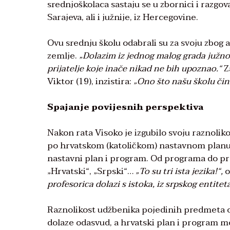
srednjoškolaca sastaju se u zbornici i razgov
Sarajeva, ali i južnije, iz Hercegovine.
Ovu srednju školu odabrali su za svoju zbog a
zemlje.
„Dolazim iz jednog malog grada južno
prijatelje koje inače nikad ne bih upoznao.“
Za
Viktor (19), inzistira:
„Ono što našu školu čin
Spajanje povijesnih perspektiva
Nakon rata Visoko je izgubilo svoju raznoli
po hrvatskom (katoličkom) nastavnom planu i
nastavni plan i program. Od programa do pr
„Hrvatski“, „Srpski“…
„To su tri ista jezika!“,
o
profesorica dolazi s istoka, iz srpskog entitet
Raznolikost udžbenika pojedinih predmeta os
dolaze odasvud, a hrvatski plan i program m