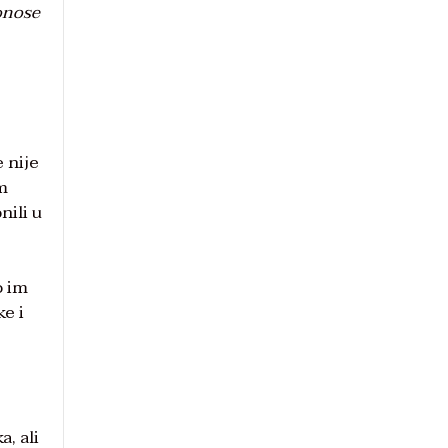
onose
 nije
em
nili u
o im
ke i
, ali