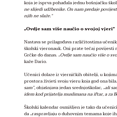
koja je isprva pohađala jednu bošnjačku škol
ne slijedi udžbenike. On nam predaje povijest 
njih ne slaže.“
„Ovdje sam više naučio o svojoj vjeri”
Nastava se prilagođava različitostima učenik
školski vjeronauk. Oni prate tečaj povijesti 
Grčke do danas.
„Ovdje sam naučio više o svoj
kaže Dario.
Učenici dolaze iz vjerničkih obitelji, u kojima
prostora živjeti svoju vjeru koja god ona bila
sam”,
objašnjava jedan srednjoškolac,
„ali s
idem kod prijatelja muslimana na iftar, a za Bo
Školski kalendar osmišljen je tako da učeni
da „raspravljaju o duhovnim temama koje ih 