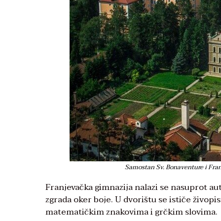
Samostan Sv. Bonaventure i Fra
Franjevačka gimnazija nalazi se nasuprot au
zgrada oker boje. U dvorištu se ističe živopi
matematičkim znakovima i grčkim slovima.