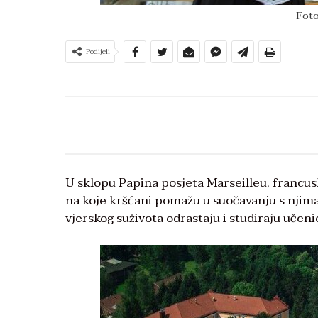
Fot
Podijeli
U sklopu Papina posjeta Marseilleu, francusk
na koje kršćani pomažu u suočavanju s njima
vjerskog suživota odrastaju i studiraju učeni