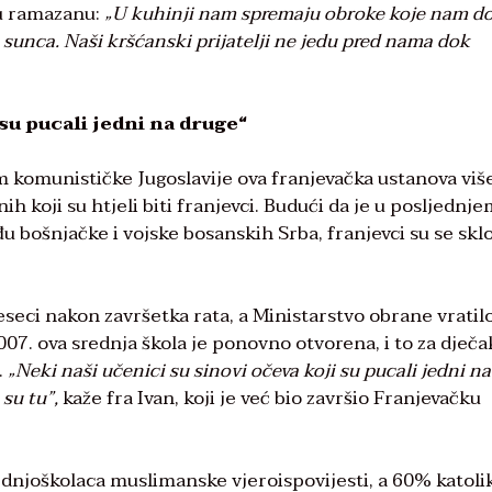
 u ramazanu:
„U kuhinji nam spremaju obroke koje nam d
a sunca. Naši kršćanski prijatelji ne jedu pred nama dok
 su pucali jedni na druge“
 komunističke Jugoslavije ova franjevačka ustanova više
h koji su htjeli biti franjevci. Budući da je u posljednj
đu bošnjačke i vojske bosanskih Srba, franjevci su se sklo
jeseci nakon završetka rata, a Ministarstvo obrane vratil
07. ova srednja škola je ponovno otvorena, i to za dječa
.
„Neki naši učenici su sinovi očeva koji su pucali jedni na
su tu”,
kaže fra Ivan, koji je već bio završio Franjevačku
ednjoškolaca muslimanske vjeroispovijesti, a 60% katolika