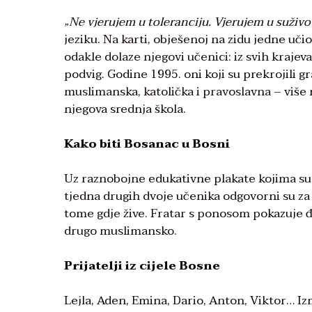
„Ne vjerujem u toleranciju. Vjerujem u suživo
jeziku. Na karti, obješenoj na zidu jedne uči
odakle dolaze njegovi učenici: iz svih krajev
podvig. Godine 1995. oni koji su prekrojili gr
muslimanska, katolička i pravoslavna – više ni
njegova srednja škola.
Kako biti Bosanac u Bosni
Uz raznobojne edukativne plakate kojima su o
tjedna drugih dvoje učenika odgovorni su za
tome gdje žive. Fratar s ponosom pokazuje đ
drugo muslimansko.
Prijatelji iz cijele Bosne
Lejla, Aden, Emina, Dario, Anton, Viktor… I