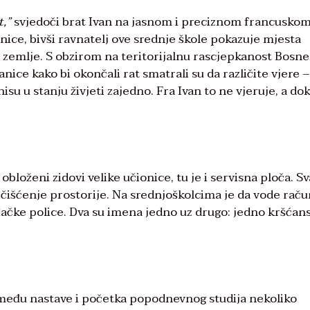
t,”
svjedoči brat Ivan na jasnom i preciznom francusko
onice, bivši ravnatelj ove srednje škole pokazuje mjesta
a zemlje. S obzirom na teritorijalnu rascjepkanost Bosne,
anice kako bi okončali rat smatrali su da različite vjere –
su u stanju živjeti zajedno. Fra Ivan to ne vjeruje, a dok
bloženi zidovi velike učionice, tu je i servisna ploča. S
 čišćenje prostorije. Na srednjoškolcima je da vode raču
ačke police. Dva su imena jedno uz drugo: jedno kršćan
zmeđu nastave i početka popodnevnog studija nekoliko