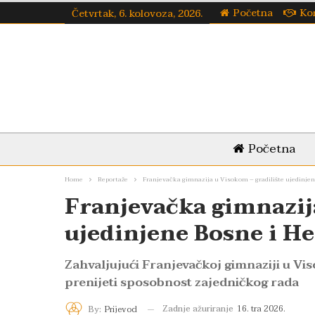
Početna
Ko
Četvrtak, 6. kolovoza, 2026.
Početna
Home
Reportaže
Franjevačka gimnazija u Visokom – gradilište ujedinjen
Franjevačka gimnazij
ujedinjene Bosne i H
Zahvaljujući Franjevačkoj gimnaziji u Viso
prenijeti sposobnost zajedničkog rada
Zadnje ažuriranje
16. tra 2026.
By:
Prijevod