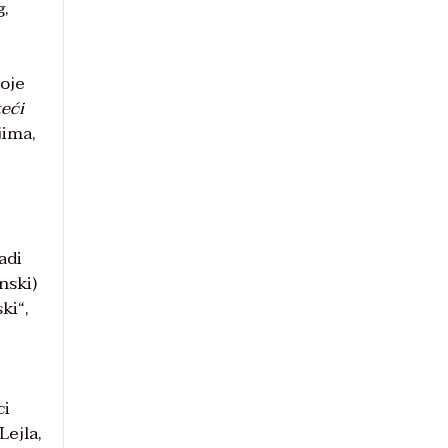
g,
voje
eći
jima,
adi
nski)
ki“,
ci
Lejla,