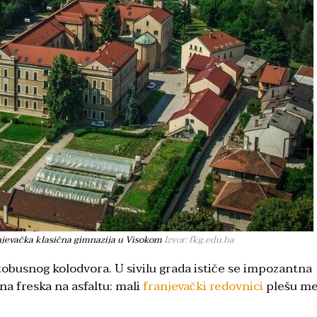
njevačka klasična gimnazija u Visokom
Izvor: fkg.edu.ba
tobusnog kolodvora. U sivilu grada ističe se impozantna
sna freska na asfaltu: mali
franjevački redovnici
plešu m