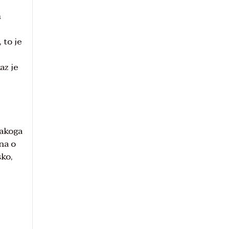
m
 to je
az je
vakoga
na o
sko,