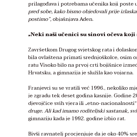
prilagođava i potrebama učenika koji poste
pred sobe, kako bismo objedovali prije izlask
postimo”,
objašnjava Aden.
„Neki naši učenici su sinovi očeva koji
Završetkom Drugog svjetskog rata i dolaskom
bila ovlaštena primati srednjoškolce, osim oni
ratu Visoko bilo na prvoj crti bojišnice izme
Hrvatsku, a gimnazija je služila kao vojarna.
Franjevci su se vratili već 1996., nekoliko m
je zgradu tek deset godina kasnije. Godine 20
djevojčice svih vjera ili „etno-nacionalnosti“
druge. Ali kad imamo roditeljski sastanak, svi 
gimnaziju kada je 1992. godine izbio rat.
Bivši ravnatelj procjenjuje da je oko 40% sr