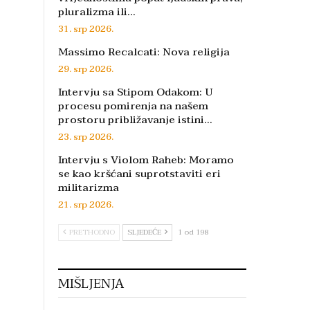
pluralizma ili…
31. srp 2026.
Massimo Recalcati: Nova religija
29. srp 2026.
Intervju sa Stipom Odakom: U
procesu pomirenja na našem
prostoru približavanje istini…
23. srp 2026.
Intervju s Violom Raheb: Moramo
se kao kršćani suprotstaviti eri
militarizma
21. srp 2026.
PRETHODNO
SLJEDEĆE
1 od 198
MIŠLJENJA