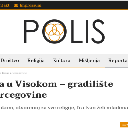
ntakt
Impressum
Društvo
Religija
Kultura
Mišljenja
Reporta
e Bosne i Hercegovine
a u Visokom – gradilište
ercegovine
kom, otvorenoj za sve religije, fra Ivan želi mladima
REP