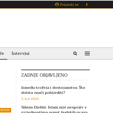
Prijaviti se
že
Intervjui
ZADNJE OBJAVLJENO
Između trofeja i dostojanstva: Što
doista znači pobijediti?
3. kol 2026.
Sihem Djebbi: Islam nije nespojiv s
ORTAŽE
vrijednostima poput ljudskih prava,