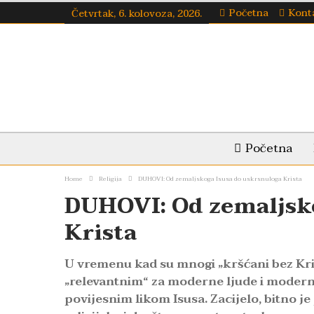
Početna
Kont
Četvrtak, 6. kolovoza, 2026.
Početna
Home
Religija
DUHOVI: Od zemaljskoga Isusa do uskrsnuloga Krista
DUHOVI: Od zemaljsko
Krista
U vremenu kad su mnogi „kršćani bez Krist
„relevantnim“ za moderne ljude i moderni 
povijesnim likom Isusa. Zacijelo, bitno je