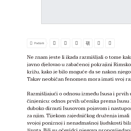
Podijeli
Ne znam jeste li ikada razmišljali o tome ka
javno djelovao u zabačenoj pokrajini Rimskog
križu, kako je bilo moguće da se nakon njegov
Takav neobičan fenomen mora imati svoj raz
Razmišljajući o odnosu između Isusa i prvih 
činjenicu: odnos prvih učenika prema Isusu K
duboko dirnuti Isusovom pojavom i nastupom. 
za njim. Tijekom zajedničkog druženja imali s
svojoj poniznoj i nenadmašnoj ljudskosti bila 
života. Bili su očevidci njegova propovijedanj