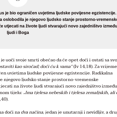
s je bio ograničen uvjetima ljudske povijesne egzistencije.
a oslobodila je njegovo ljudsko stanje prostorno-vremensk
utjecati na živote ljudi stvarajući novo zajedništvo izmeđ
ljudi i Boga
 je uoči svoje smrti obećao da će opet doći i ostati sa sv
staviti kao siročad; doći ću k vama“
(Iv 14,18). Za vrijeme
čen uvjetima ljudske povijesne egzistencije. Radikalna
je njegovo ljudsko stanje prostorno-vremenske
cati na živote ljudi stvarajući novo zajedništvo između 
vnom tijelu:
„Ima tjelesa nebeskih i tjelesa zemaljskih, ali 
,40).
ma doći na
dva načina
, jedan je unutarnji i nevidljiv, a dru