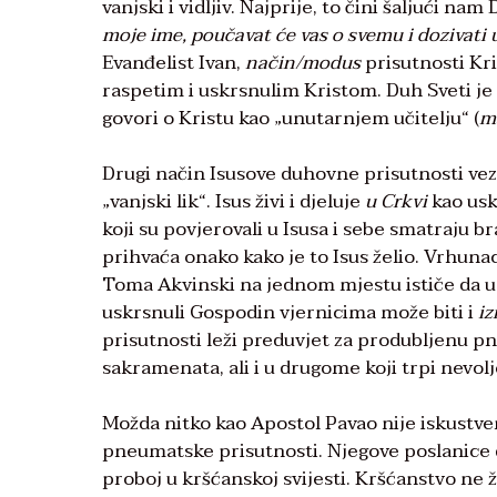
vanjski i vidljiv. Najprije, to čini šaljući na
moje ime, poučavat će vas o svemu i dozivati 
Evanđelist Ivan,
način/modus
prisutnosti Kri
raspetim i uskrsnulim Kristom. Duh Sveti je
govori o Kristu kao „unutarnjem učitelju“ (
ma
Drugi način Isusove duhovne prisutnosti veza
„vanjski lik“. Isus živi i djeluje
u Crkvi
kao uskr
koji su povjerovali u Isusa i sebe smatraju b
prihvaća onako kako je to Isus želio. Vrhuna
Toma Akvinski na jednom mjestu ističe da us
uskrsnuli Gospodin vjernicima može biti i
iz
prisutnosti leži preduvjet za produbljenu pn
sakramenata, ali i u drugome koji trpi nevolje
Možda nitko kao Apostol Pavao nije iskustve
pneumatske prisutnosti. Njegove poslanice d
proboj u kršćanskoj svijesti. Kršćanstvo ne ž