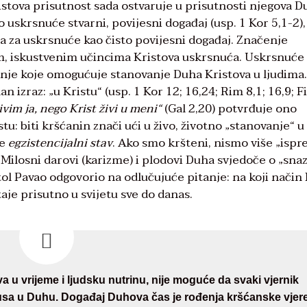
Kristova prisutnost sada ostvaruje u prisutnosti njegova D
skrsnuće stvarni, povijesni događaj (usp. 1 Kor 5,1-2), 
ma za uskrsnuće kao čisto povijesni događaj. Značenje
jim, iskustvenim učincima Kristova uskrsnuća. Uskrsnuće 
enje koje omogućuje stanovanje Duha Kristova u ljudima
izraz: „u Kristu“ (usp. 1 Kor 12; 16,24; Rim 8,1; 16,9; Fil
ivim ja, nego Krist živi u meni“
(Gal 2,20) potvrđuje ono
 biti kršćanin znači ući u živo, životno „stanovanje“ u
je
egzistencijalni stav
. Ako smo kršteni, nismo više „ispr
. Milosni darovi (karizme) i plodovi Duha svjedoče o „snaz
tol Pavao odgovorio na odlučujuće pitanje: na koji način 
je prisutno u svijetu sve do danas.
u vrijeme i ljudsku nutrinu, nije moguće da svaki vjernik
susa u Duhu. Događaj Duhova čas je rođenja kršćanske vjer