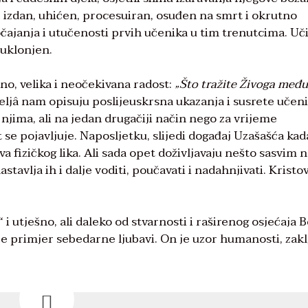
e izdan, uhićen, procesuiran, osuđen na smrt i okrutno
ajanja i utučenosti prvih učenika u tim trenutcima. Uči
o uklonjen.
eno, velika i neočekivana radost:
„Što tražite Živoga među
nđeljâ nam opisuju poslijeuskrsna ukazanja i susrete učeni
jima, ali na jedan drugačiji način nego za vrijeme
t se pojavljuje. Naposljetku, slijedi događaj Uzašašća kad
va fizičkog lika. Ali sada opet doživljavaju nešto sasvim 
tavlja ih i dalje voditi, poučavati i nadahnjivati. Kristo
i utješno, ali daleko od stvarnosti i raširenog osjećaja 
je primjer sebedarne ljubavi. On je uzor humanosti, zakl