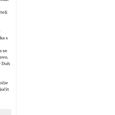
telj
ka s
a se
novo,
v Duh
Božje
jučit