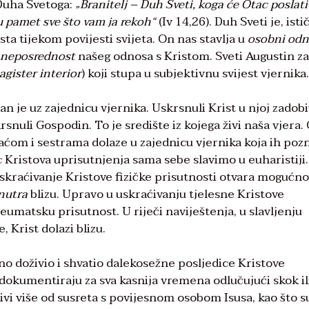
m Duha Svetoga:
„Branitelj – Duh Sveti, koga će Otac poslati
u pamet sve što vam ja rekoh“
(Iv 14,26). Duh Sveti je, isti
sta tijekom povijesti svijeta. On nas stavlja u
osobni od
neposrednost
našeg odnosa s Kristom. Sveti Augustin z
gister interior
) koji stupa u subjektivnu svijest vjernika.
n je uz zajednicu vjernika. Uskrsnuli Krist u njoj zadob
snuli Gospodin. To je središte iz kojega živi naša vjera.
raćom i sestrama dolaze u zajednicu vjernika koja ih pozn
c Kristova uprisutnjenja sama sebe slavimo u euharistiji.
kraćivanje Kristove fizičke prisutnosti otvara mogućno
nutra
blizu. Upravo u uskraćivanju tjelesne Kristove
eumatsku prisutnost. U riječi naviještenja, u slavljenju
, Krist dolazi blizu.
no doživio i shvatio dalekosežne posljedice Kristove
okumentiraju za sva kasnija vremena odlučujući skok il
ivi više od susreta s povijesnom osobom Isusa, kao što s