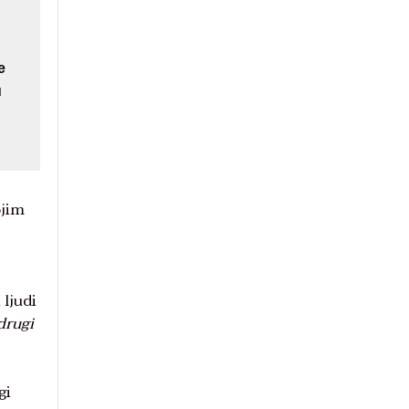
e
u
ojim
ljudi
drugi
gi