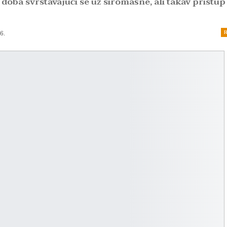
 doba svrstavajući se uz siromašne, ali takav pristup
R
6.