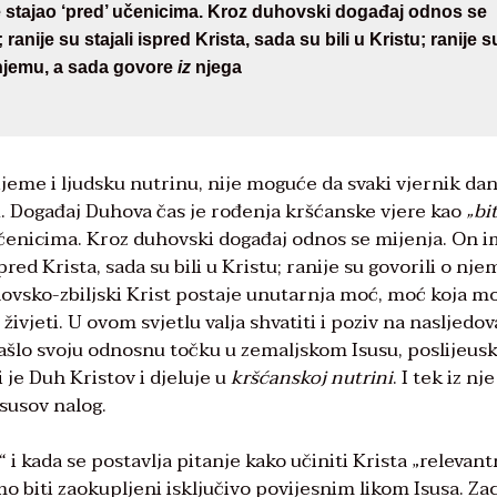
je stajao ‘pred’ učenicima. Kroz duhovski događaj odnos se
ranije su stajali ispred Krista, sada su bili u Kristu; ranije s
 njemu, a sada govore
iz
njega
jeme i ljudsku nutrinu, nije moguće da svaki vjernik da
u. Događaj Duhova čas je rođenja kršćanske vjere kao
„bi
 učenicima. Kroz duhovski događaj odnos se mijenja. On i
red Krista, sada su bili u Kristu; ranije su govorili o nje
vsko-zbiljski Krist postaje unutarnja moć, moć koja m
, živjeti. U ovom svjetlu valja shvatiti i poziv na nasljedo
našlo svoju odnosnu točku u zemaljskom Isusu, poslijeus
je Duh Kristov i djeluje u
kršćanskoj nutrini
. I tek iz nje
susov nalog.
i kada se postavlja pitanje kako učiniti Krista „relevan
 biti zaokupljeni isključivo povijesnim likom Isusa. Zac