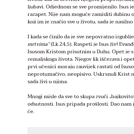
ljubavi. Odjednom se sve promijenilo. Isus j
razapet. Nije nam moguće zamisliti dubinu oč
koji im je značio sve u životu, sada je nasiln
I kada se činilo da je sve nepovratno izgublj
mrtvima“
(Lk 24,5). Raspeti je Isus živ! Eva
Isusom Kristom prisutnim u Duhu. Opet je s n
zemaljskoga života. Njegov lik iščezava i ope
prvi učenici moraju zauvijek rastati od Isuso
neprotumačivo, neopisivo. Uskrsnuli Krist nas
sada živi u njima.
Mnogi misle da sve to skupa zvuči „bajkovito“ 
odsutnosti. Isus pripada prošlosti. Dao nam 
će.