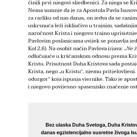
činili prvi njegovi sljedbenici. Za njega se 
Nema sumnje da je za Apostola Pavla Isusovo u
za razliku od nas danas, on jedva da se zani
uskrsnuća leži isključivo u trajnim, sadašn
nazočnost Krista i njegovo trajno uprisutnj
Pavlovim poslanicama uvijek se ponavlja jedan 
Kol 2,6). Na osobit način Pavlova izjava:
„Ne ž
odlučujuće u kršćanskom odnosu prema Kristu:
Kristu. Prisutnost Duha Kristova sada posta
Krista, nego „u Kristu“, njemu pritjelovljeni
odozgor“ koja ispunja vjernike. Tako je apos
i njegovo povijesno-spasenjsko značenje osta
Bez ulaska Duha Svetoga, Duha Kristova 
danas egzistencijalno susretne živoga I