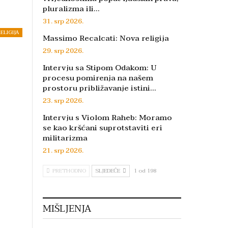
pluralizma ili…
31. srp 2026.
ELIGIJA
Massimo Recalcati: Nova religija
29. srp 2026.
Intervju sa Stipom Odakom: U
procesu pomirenja na našem
prostoru približavanje istini…
23. srp 2026.
Intervju s Violom Raheb: Moramo
se kao kršćani suprotstaviti eri
militarizma
21. srp 2026.
PRETHODNO
SLJEDEĆE
1 od 198
MIŠLJENJA