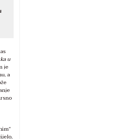
u
nas
tka u
m je
mu, a
ože
vanje
krsno
tnim“
ijelo,