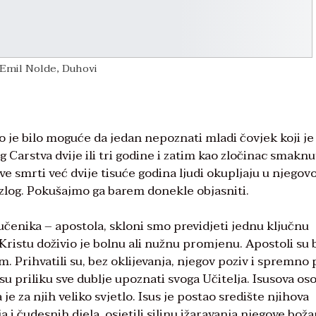
Emil Nolde, Duhovi
ko je bilo moguće da jedan nepoznati mladi čovjek koji je
 Carstva dvije ili tri godine i zatim kao zločinac smaknu
e smrti već dvije tisuće godina ljudi okupljaju u njegov
log. Pokušajmo ga barem donekle objasniti.
učenika – apostola, skloni smo previdjeti jednu ključnu
ristu doživio je bolnu ali nužnu promjenu. Apostoli su b
Prihvatili su, bez oklijevanja, njegov poziv i spremno 
u priliku sve dublje upoznati svoga Učitelja. Isusova os
je za njih veliko svjetlo. Isus je postao središte njihova
a i čudesnih djela, osjetili silinu ižaravanja njegove bož