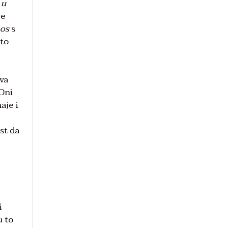
 u
če
nos
s
ato
iva
 Oni
aje i
st da
i
u to