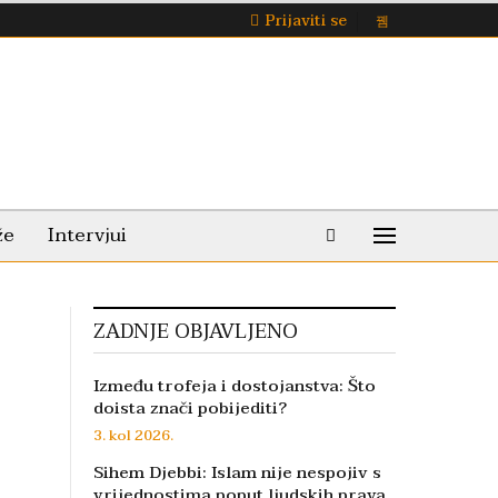
Prijaviti se
že
Intervjui
ZADNJE OBJAVLJENO
Između trofeja i dostojanstva: Što
doista znači pobijediti?
3. kol 2026.
Sihem Djebbi: Islam nije nespojiv s
vrijednostima poput ljudskih prava,