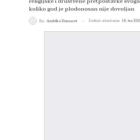
religijske i društvene pretpostavke svoga
koliko god je plodonosan nije dovoljan
Zadnje ažuriranje
16. tra 202
By:
Anđelko Domazet