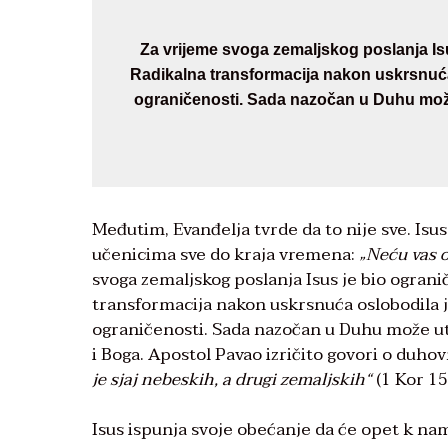
Za vrijeme svoga zemaljskog poslanja Isu
Radikalna transformacija nakon uskrsnuć
ograničenosti. Sada nazočan u Duhu može 
Međutim, Evanđelja tvrde da to nije sve. Isus
učenicima sve do kraja vremena:
„Neću vas o
svoga zemaljskog poslanja Isus je bio ograni
transformacija nakon uskrsnuća oslobodila 
ograničenosti. Sada nazočan u Duhu može utje
i Boga. Apostol Pavao izričito govori o duho
je sjaj nebeskih, a drugi zemaljskih“
(1 Kor 15
Isus ispunja svoje obećanje da će opet k na