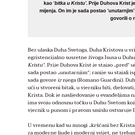
kao ‘
bitka u Kristu’
. Prije Duhova Krist 
mijenja. On im je sada postao ‘unutarnjim’; 
govorili o
Bez ulaska Duha Svetoga, Duha Kristova u vri
egzistencijalno susretne živoga Isusa u Duh
Kristu“
. Prije Duhova Krist je stajao „pred“
sada postao „unutarnjim“; ranije su stajali isp
sada govore
iz
njega (Romano Guardini). Duho
ući u stvoreni bitak, u vjerniku biti, djelovati
Krista. Dok je nasljedovanje u evanđeljima 
ima svoju odnosnu točku u Duhu Svetom koji 
vjernik u punom i pravom smislu ostvaruje I
U vremenu kad su mnogi „kršćani bez Krista“ 
za moderne ljude i moderni svijet, ne trebamo