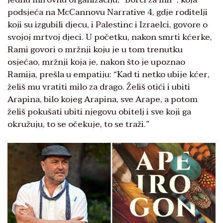
podsjeća na McCannovu Narrative 4, gdje roditelji
koji su izgubili djecu, i Palestinc i Izraelci, govore o
svojoj mrtvoj djeci. U početku, nakon smrti kćerke,
Rami govori o mržnji koju je u tom trenutku
osjećao, mržnji koja je, nakon što je upoznao
Ramija, prešla u empatiju: “Kad ti netko ubije kćer,
želiš mu vratiti milo za drago. Želiš otići i ubiti
Arapina, bilo kojeg Arapina, sve Arape, a potom
želiš pokušati ubiti njegovu obitelj i sve koji ga
okružuju, to se očekuje, to se traži.”