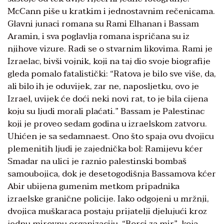
McCann piše u kratkim i jednostavnim rečenicama.
Glavni junaci romana su Rami Elhanan i Bassam
Aramin, i sva poglavlja romana ispričana su iz
njihove vizure. Radi se o stvarnim likovima. Rami je
Izraelac, bivši vojnik, koji na taj dio svoje biografije
gleda pomalo fatalistički: “Ratova je bilo sve više, da,
ali bilo ih je oduvijek, zar ne, naposljetku, ovo je
Izrael, uvijek će doći neki novi rat, to je bila cijena
koju su ljudi morali plaćati.” Bassam je Palestinac
koji je proveo sedam godina u izraelskom zatvoru.
Uhićen je sa sedamnaest. Ono što spaja ovu dvojicu
plemenitih ljudi je zajednička bol: Ramijevu kćer
Smadar na ulici je raznio palestinski bombaš
samoubojica, dok je desetogodišnja Bassamova kćer
Abir ubijena gumenim metkom pripadnika
izraelske granične policije. Iako odgojeni u mržnji,
dvojica muškaraca postaju prijatelji djelujući kroz
jednu mirovnu organizaciju, “Borci za mir”, koja