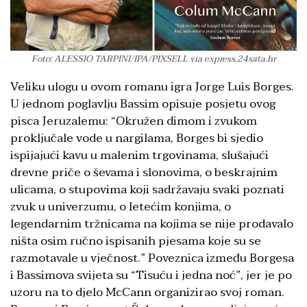
Foto: ALESSIO TARPINI/IPA/PIXSELL via express.24sata.hr
Veliku ulogu u ovom romanu igra Jorge Luis Borges.
U jednom poglavlju Bassim opisuje posjetu ovog
pisca Jeruzalemu: “Okružen dimom i zvukom
proključale vode u nargilama, Borges bi sjedio
ispijajući kavu u malenim trgovinama, slušajući
drevne priče o ševama i slonovima, o beskrajnim
ulicama, o stupovima koji sadržavaju svaki poznati
zvuk u univerzumu, o letećim konjima, o
legendarnim tržnicama na kojima se nije prodavalo
ništa osim ručno ispisanih pjesama koje su se
razmotavale u vječnost.” Poveznica između Borgesa
i Bassimova svijeta su “Tisuću i jedna noć”, jer je po
uzoru na to djelo McCann organizirao svoj roman.