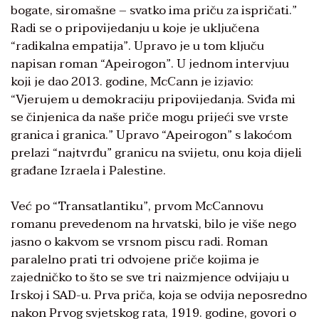
bogate, siromašne – svatko ima priču za ispričati.”
Radi se o pripovijedanju u koje je uključena
“radikalna empatija”. Upravo je u tom ključu
napisan roman “Apeirogon”. U jednom intervjuu
koji je dao 2013. godine, McCann je izjavio:
“Vjerujem u demokraciju pripovijedanja. Sviđa mi
se činjenica da naše priče mogu prijeći sve vrste
granica i granica.” Upravo “Apeirogon” s lakoćom
prelazi “najtvrđu” granicu na svijetu, onu koja dijeli
građane Izraela i Palestine.
Već po “Transatlantiku”, prvom McCannovu
romanu prevedenom na hrvatski, bilo je više nego
jasno o kakvom se vrsnom piscu radi. Roman
paralelno prati tri odvojene priče kojima je
zajedničko to što se sve tri naizmjence odvijaju u
Irskoj i SAD-u. Prva priča, koja se odvija neposredno
nakon Prvog svjetskog rata, 1919. godine, govori o