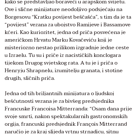
kako se predstavljao boraveći u arapskom svijetu.
Ove i slične minijature neodoljivo podsjećaju na
Borgesovu “Kratku povijest beščašća”, s tim da je ta
“povijest” vezana za ubojstvo Ramijeve i Bassamove
kćeri. Kao kuriozitet, jedna od priča posvećena je
američkom Hrvatu Marku Kovačeviću koji je
misteriozno nestao prilikom izgradnje jedne ceste
u Izraelu. Tu su i priče iz nacističkih konclogara
tijekom Drugog svjetskog rata. A tu je i priča o
Henryju Shrapnelu, izumitelju granata, i stotine
drugih, sličnih priča.
Jedna od tih briljantnih minijatura o ljudskoj
bešćutnosti vezana je za bivšeg predsjednika
Francuske Francoisa Mitterranda: “Osam dana prije
svoje smrti, nakon spektakularnih gastronomskih
orgija, francuski predsjednik François Mitterrand
naručio je za kraj slijeda vrtnu strnadicu, sitnu