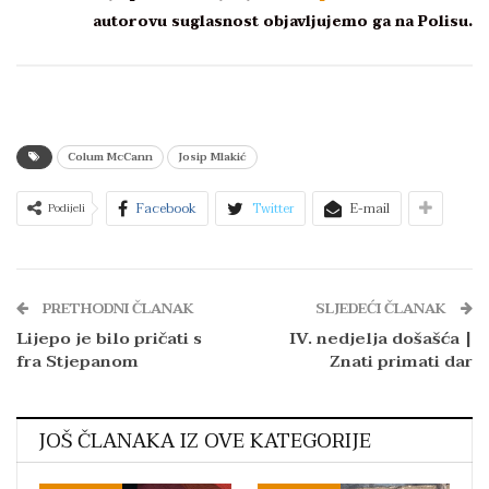
autorovu suglasnost objavljujemo ga na Polisu.
Colum McCann
Josip Mlakić
Facebook
Twitter
E-mail
Podijeli
PRETHODNI ČLANAK
SLJEDEĆI ČLANAK
Lijepo je bilo pričati s
IV. nedjelja došašća |
fra Stjepanom
Znati primati dar
JOŠ ČLANAKA IZ OVE KATEGORIJE