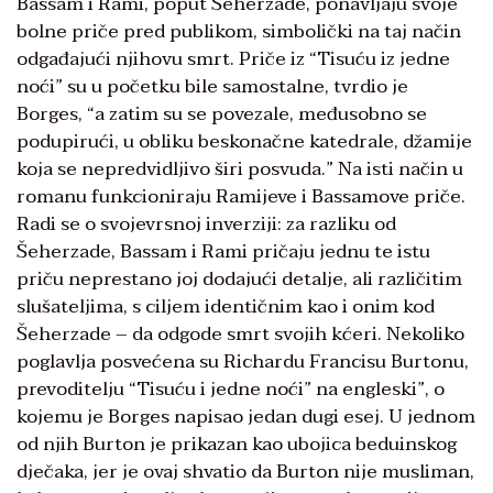
Bassam i Rami, poput Šeherzade, ponavljaju svoje
bolne priče pred publikom, simbolički na taj način
odgađajući njihovu smrt. Priče iz “Tisuću iz jedne
noći” su u početku bile samostalne, tvrdio je
Borges, “a zatim su se povezale, međusobno se
podupirući, u obliku beskonačne katedrale, džamije
koja se nepredvidljivo širi posvuda.” Na isti način u
romanu funkcioniraju Ramijeve i Bassamove priče.
Radi se o svojevrsnoj inverziji: za razliku od
Šeherzade, Bassam i Rami pričaju jednu te istu
priču neprestano joj dodajući detalje, ali različitim
slušateljima, s ciljem identičnim kao i onim kod
Šeherzade – da odgode smrt svojih kćeri. Nekoliko
poglavlja posvećena su Richardu Francisu Burtonu,
prevoditelju “Tisuću i jedne noći” na engleski”, o
kojemu je Borges napisao jedan dugi esej. U jednom
od njih Burton je prikazan kao ubojica beduinskog
dječaka, jer je ovaj shvatio da Burton nije musliman,