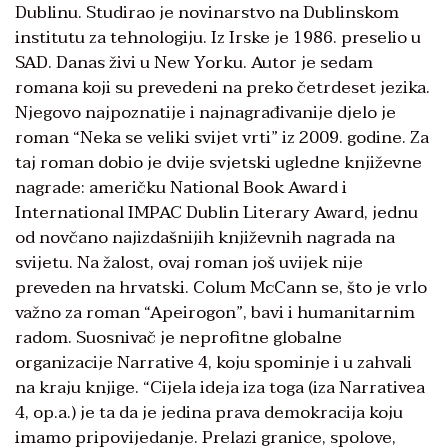
Dublinu. Studirao je novinarstvo na Dublinskom
institutu za tehnologiju. Iz Irske je 1986. preselio u
SAD. Danas živi u New Yorku. Autor je sedam
romana koji su prevedeni na preko četrdeset jezika.
Njegovo najpoznatije i najnagrađivanije djelo je
roman “Neka se veliki svijet vrti” iz 2009. godine. Za
taj roman dobio je dvije svjetski ugledne književne
nagrade: američku National Book Award i
International IMPAC Dublin Literary Award, jednu
od novčano najizdašnijih književnih nagrada na
svijetu. Na žalost, ovaj roman još uvijek nije
preveden na hrvatski. Colum McCann se, što je vrlo
važno za roman “Apeirogon”, bavi i humanitarnim
radom. Suosnivač je neprofitne globalne
organizacije Narrative 4, koju spominje i u zahvali
na kraju knjige. “Cijela ideja iza toga (iza Narrativea
4, op.a.) je ta da je jedina prava demokracija koju
imamo pripovijedanje. Prelazi granice, spolove,