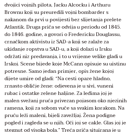
dvojici vojnih pilota, Jacku Alcocku i Arthuru
Brownu koji su preuredili vojni bombarder s
nakanom da prvi u povijesti bez slijetanja prelete
Atlantik. Druga priča se odvija u periodu od 1845.
do 1846. godine, a govori o Fredericku Douglassu,
crnačkom aktivistu iz SAD-a koji se zalaže za
ukidanje ropstva u SAD-u, a koji dolazi u Irsku
održati niz predavanja, i to u vrijeme velike gladi u
Irskoj. Scene bijede koje McCann opisuje su uistinu
potresne. Samo jedan primjer, opis žene kojoj
dijete umire od gladi: “Na cesti opaze hladno,
zrnasto obličje žene: odjevena je u sivi, vuneni
rubac i ostatke zelene haljine. Za leđima joj je
malen svežanj pruća privezan pojasom oko njezinih
ramena, koji za sobom vuče sa svakim korakom. Na
pruću leži maleni, bijeli zavežljaj. Žena podigne
pogled i zagleda se u njih. Oči joj se cakle. Glas joj je
stegnut od visoka bola.” Treća priča situirana je u