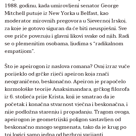
1988. godinu, kada umirovljeni senator George
Mitchell putuje iz New Yorka u Belfast, kao
moderator mirovnih pregovora u Sjevernoj Irskoj,
za koje je gotovo siguran da će biti neuspješni. Sve
ove priče povezuju i glavni likovi svake od njih. Radi
se o plemenitim osobama, ljudima s “radikalnom
empatijom”.
Što je apeirogon iz naslova romana? Ovaj izraz vuče
porijeklo od grčke riječi apeiron koja znači
neograničeno, beskonačno. Apeiron je prapočelo
kozmološke teorije Anaksimandara, grčkog filozofa
iz 6. stoljeća prije Krista, koji je smatrao da je
početak i konačna stvarnost vječna i beskonačna, i
nije podložna starenju i propadanju. Tragom ovoga,
apeirogon je geometrijski poligon sastavljen od
beskonačno mnogo segmenata, tako da je krug po
toj logici samo jedna od bezbroj varijanti