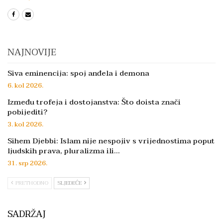
NAJNOVIJE
Siva eminencija: spoj anđela i demona
6. kol 2026.
Između trofeja i dostojanstva: Što doista znači
pobijediti?
3. kol 2026.
Sihem Djebbi: Islam nije nespojiv s vrijednostima poput
ljudskih prava, pluralizma ili…
31. srp 2026.
PRETHODNO
SLJEDEĆE
SADRŽAJ