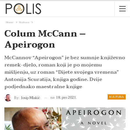
Home
Kultura
Colum McCann –
Apeirogon
McCannov “Apeirogon” je bez sumnje književno
remek-djelo, roman koji je po mojemu
mišljenju, uz roman “Dijete svojega vremena”
Antonija Scuratija, knjiga godine. Dvije
podjednako maestralne knjige
KULTURA
na
18. pro 2021.
By:
Josip Mlakić