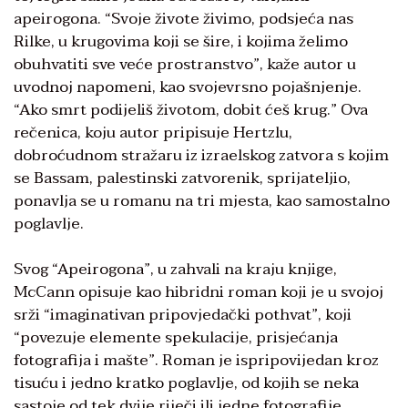
apeirogona. “Svoje živote živimo, podsjeća nas
Rilke, u krugovima koji se šire, i kojima želimo
obuhvatiti sve veće prostranstvo”, kaže autor u
uvodnoj napomeni, kao svojevrsno pojašnjenje.
“Ako smrt podijeliš životom, dobit ćeš krug.” Ova
rečenica, koju autor pripisuje Hertzlu,
dobroćudnom stražaru iz izraelskog zatvora s kojim
se Bassam, palestinski zatvorenik, sprijateljio,
ponavlja se u romanu na tri mjesta, kao samostalno
poglavlje.
Svog “Apeirogona”, u zahvali na kraju knjige,
McCann opisuje kao hibridni roman koji je u svojoj
srži “imaginativan pripovjedački pothvat”, koji
“povezuje elemente spekulacije, prisjećanja
fotografija i mašte”. Roman je ispripovijedan kroz
tisuću i jedno kratko poglavlje, od kojih se neka
sastoje od tek dvije riječi ili jedne fotografije.