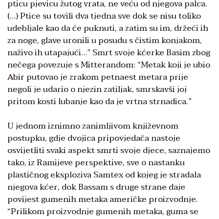
pticu pjevicu žutog vrata, ne veću od njegova palca.
(…) Ptice su tovili dva tjedna sve dok se nisu toliko
udebljale kao da će puknuti, a zatim su im, držeći ih
za noge, glave uronili u posudu s čistim konjakom,
naživo ih utapajući…” Smrt svoje kćerke Basim zbog
nečega povezuje s Mitterandom: “Metak koji je ubio
Abir putovao je zrakom petnaest metara prije
negoli je udario o njezin zatiljak, smrskavši joj
pritom kosti lubanje kao da je vrtna strnadica.”
U jednom iznimno zanimljivom književnom
postupku, gdje dvojica pripovjedača nastoje
osvijetliti svaki aspekt smrti svoje djece, saznajemo
tako, iz Ramijeve perspektive, sve o nastanku
plastičnog eksploziva Samtex od kojeg je stradala
njegova kćer, dok Bassam s druge strane daje
povijest gumenih metaka američke proizvodnje.
“Prilikom proizvodnje gumenih metaka, guma se