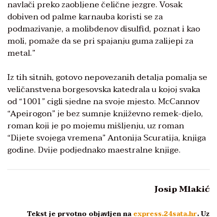
navlači preko zaobljene čelične jezgre. Vosak
dobiven od palme karnauba koristi se za
podmazivanje, a molibdenov disulfid, poznat i kao
moli, pomaže da se pri spajanju guma zalijepi za
metal.”
Iz tih sitnih, gotovo nepovezanih detalja pomalja se
veličanstvena borgesovska katedrala u kojoj svaka
od “1001” cigli sjedne na svoje mjesto. McCannov
“Apeirogon” je bez sumnje književno remek-djelo,
roman koji je po mojemu mišljenju, uz roman
“Dijete svojega vremena” Antonija Scuratija, knjiga
godine. Dvije podjednako maestralne knjige.
Josip Mlakić
Tekst je prvotno objavljen na
express.24sata.hr
. Uz