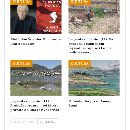
KULTURA
KULTURA
Slobodan Šnajder: Pomirenje,
Legenda o planini (12): Sa
kraj odmazde
svakom izgubljenom
legendom topi se i kopni
jedinstvena…
KULTURA
KULTURA
Legenda o planini (11):
Miljenko Jergović: Amer u
Prokoško jezero – od bisera
Rami
prirode do ubogog vašarišta
PRETHODNO
SLJEDEĆE