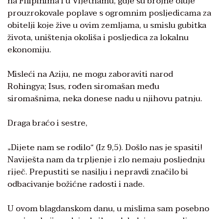
na Filipinima i u Vijetnamu, gdje su brojne oluje
prouzrokovale poplave s ogromnim posljedicama za
obitelji koje žive u ovim zemljama, u smislu gubitka
života, uništenja okoliša i posljedica za lokalnu
ekonomiju.
Misleći na Aziju, ne mogu zaboraviti narod
Rohingya; Isus, rođen siromašan među
siromašnima, neka donese nadu u njihovu patnju.
Draga braćo i sestre,
„Dijete nam se rodilo“ (Iz 9,5). Došlo nas je spasiti!
Naviješta nam da trpljenje i zlo nemaju posljednju
riječ. Prepustiti se nasilju i nepravdi značilo bi
odbacivanje božićne radosti i nade.
U ovom blagdanskom danu, u mislima sam posebno