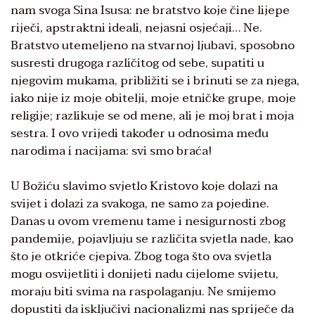
nam svoga Sina Isusa: ne bratstvo koje čine lijepe
riječi, apstraktni ideali, nejasni osjećaji… Ne.
Bratstvo utemeljeno na stvarnoj ljubavi, sposobno
susresti drugoga različitog od sebe, supatiti u
njegovim mukama, približiti se i brinuti se za njega,
iako nije iz moje obitelji, moje etničke grupe, moje
religije; razlikuje se od mene, ali je moj brat i moja
sestra. I ovo vrijedi također u odnosima među
narodima i nacijama: svi smo braća!
U Božiću slavimo svjetlo Kristovo koje dolazi na
svijet i dolazi za svakoga, ne samo za pojedine.
Danas u ovom vremenu tame i nesigurnosti zbog
pandemije, pojavljuju se različita svjetla nade, kao
što je otkriće cjepiva. Zbog toga što ova svjetla
mogu osvijetliti i donijeti nadu cijelome svijetu,
moraju biti svima na raspolaganju. Ne smijemo
dopustiti da isključivi nacionalizmi nas spriječe da