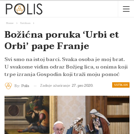
Home
Vatikan
Božićna poruka ‘Urbi et
Orbi’ pape Franje
Svi smo na istoj barci. Svaka osoba je moj brat.
U svakome vidim odraz Božjeg lica, u onima koji
trpe izranja Gospodin koji traži moju pomoć
VATIKAN
Zadnje ažuriranje
27. pro 2020.
By:
Polis