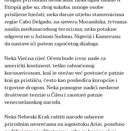
Etiopiji gdje su, zbog sukoba, mnoge osobe
prisiljene bježati; neka daruje utjehu stanovnicima
regije Cabo Delgado, na sjeveru Mozambika, žrtvama
nasilja međunarodnog terorizma; neka potakne
odgovorne u Južnom Sudanu, Nigeriji i Kamerunu
da nastave ići putem započetog dijaloga.
Neka Vječna riječ Očeva bude izvor nade za
američki kontinent, teško zahvaćenog
koronavirusom, koji je otežao već postojeće patnje
koji ga pristišću, često kao posljedica korupcije i
trgovine drogom. Neka pomogne nadići nedavne
društvene tenzije u Čileu i zaustavi patnje
venecuelanskog naroda.
Neka Nebeski Kralj zaštiti narode udarene
prirodnim nesrećama na jugoistoku Azije, posebno