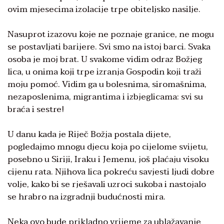
ovim mjesecima izolacije trpe obiteljsko nasilje.
Nasuprot izazovu koje ne poznaje granice, ne mogu
se postavljati barijere. Svi smo na istoj barci. Svaka
osoba je moj brat. U svakome vidim odraz Božjeg
lica, u onima koji trpe izranja Gospodin koji traži
moju pomoć. Vidim ga u bolesnima, siromašnima,
nezaposlenima, migrantima i izbjeglicama: svi su
braća i sestre!
U danu kada je Riječ Božja postala dijete,
pogledajmo mnogu djecu koja po cijelome svijetu,
posebno u Siriji, Iraku i Jemenu, još plaćaju visoku
cijenu rata. Njihova lica pokreću savjesti ljudi dobre
volje, kako bi se rješavali uzroci sukoba i nastojalo
se hrabro na izgradnji budućnosti mira.
Neka ovo bude prikladno vrijeme za ublažavanje