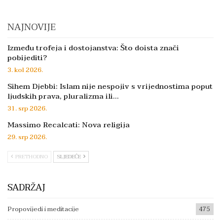
NAJNOVIJE
Između trofeja i dostojanstva: Što doista znači
pobijediti?
3. kol 2026.
Sihem Djebbi: Islam nije nespojiv s vrijednostima poput
ljudskih prava, pluralizma ili…
31. srp 2026.
Massimo Recalcati: Nova religija
29. srp 2026.
PRETHODNO
SLJEDEĆE
SADRŽAJ
Propovijedi i meditacije
475