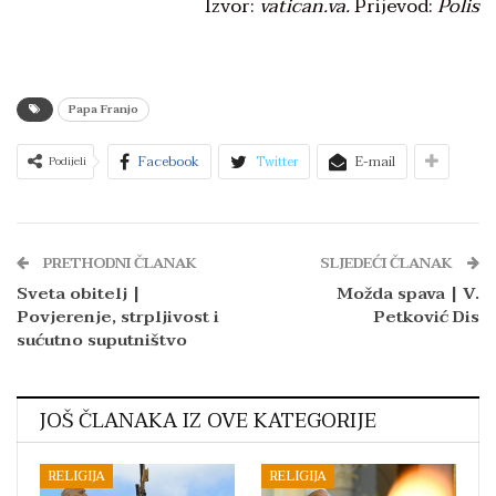
Izvor:
vatican.va.
Prijevod:
Polis
Papa Franjo
Facebook
Twitter
E-mail
Podijeli
PRETHODNI ČLANAK
SLJEDEĆI ČLANAK
Sveta obitelj |
Možda spava | V.
Povjerenje, strpljivost i
Petković Dis
sućutno suputništvo
JOŠ ČLANAKA IZ OVE KATEGORIJE
RELIGIJA
RELIGIJA