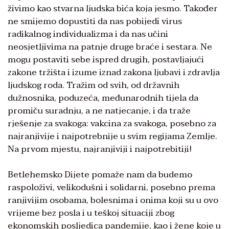
živimo kao stvarna ljudska bića koja jesmo. Također
ne smijemo dopustiti da nas pobijedi virus
radikalnog individualizma i da nas učini
neosjetljivima na patnje druge braće i sestara. Ne
mogu postaviti sebe ispred drugih, postavljajući
zakone tržišta i izume iznad zakona ljubavi i zdravlja
ljudskog roda. Tražim od svih, od državnih
dužnosnika, poduzeća, međunarodnih tijela da
promiču suradnju, a ne natjecanje, i da traže
rješenje za svakoga: vakcina za svakoga, posebno za
najranjivije i najpotrebnije u svim regijama Zemlje.
Na prvom mjestu, najranjiviji i najpotrebitiji!
Betlehemsko Dijete pomaže nam da budemo
raspoloživi, velikodušni i solidarni, posebno prema
ranjivijim osobama, bolesnima i onima koji su u ovo
vrijeme bez posla i u teškoj situaciji zbog
ekonomskih posljedica pandemije, kao i žene koje u