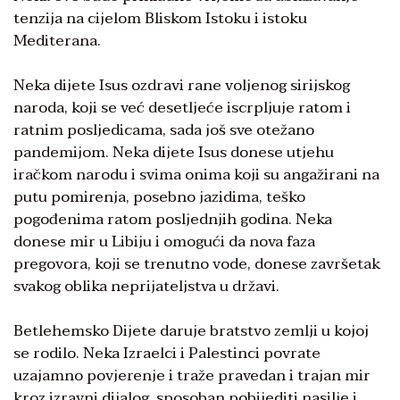
tenzija na cijelom Bliskom Istoku i istoku
Mediterana.
Neka dijete Isus ozdravi rane voljenog sirijskog
naroda, koji se već desetljeće iscrpljuje ratom i
ratnim posljedicama, sada još sve otežano
pandemijom. Neka dijete Isus donese utjehu
iračkom narodu i svima onima koji su angažirani na
putu pomirenja, posebno jazidima, teško
pogođenima ratom posljednjih godina. Neka
donese mir u Libiju i omogući da nova faza
pregovora, koji se trenutno vode, donese završetak
svakog oblika neprijateljstva u državi.
Betlehemsko Dijete daruje bratstvo zemlji u kojoj
se rodilo. Neka Izraelci i Palestinci povrate
uzajamno povjerenje i traže pravedan i trajan mir
kroz izravni dijalog, sposoban pobijediti nasilje i