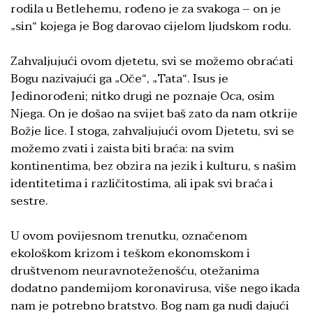
rodila u Betlehemu, rođeno je za svakoga – on je
„sin“ kojega je Bog darovao cijelom ljudskom rodu.
Zahvaljujući ovom djetetu, svi se možemo obraćati
Bogu nazivajući ga „Oče“, „Tata“. Isus je
Jedinorođeni; nitko drugi ne poznaje Oca, osim
Njega. On je došao na svijet baš zato da nam otkrije
Božje lice. I stoga, zahvaljujući ovom Djetetu, svi se
možemo zvati i zaista biti braća: na svim
kontinentima, bez obzira na jezik i kulturu, s našim
identitetima i različitostima, ali ipak svi braća i
sestre.
U ovom povijesnom trenutku, označenom
ekološkom krizom i teškom ekonomskom i
društvenom neuravnoteženošću, otežanima
dodatno pandemijom koronavirusa, više nego ikada
nam je potrebno bratstvo. Bog nam ga nudi dajući