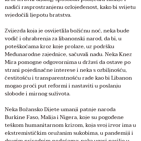
nadići rasprostranjenu ozlojeđenost, kako bi svijetu
svjedočili ljepotu bratstva.
Zvijezda koja je osvijetlila božićnu noć, neka bude
vodič i ohrabrenja za libanonski narod, da bi, u
poteškoćama kroz koje prolaze, uz podršku
Međunarodne zajednice, sačuvali nadu. Neka Knez
Mira pomogne odgovornima u državi da ostave po
strani pojedinačne interese i neka s ozbiljnošću,
čestitošću i transparentnošću rade kao bi Libanon
mogao proći put reformi i nastaviti u poslanju
slobode i mirnog suživota.
Neka Božansko Dijete umanji patnje naroda
Burkine Faso, Malija i Nigera, koje su pogođene
teškom humanitarnom krizom, koja svoj izvor ima u
ekstremističkim oružanim sukobima, u pandemiji i
drugim prirodnim nedaćama; neka ugasi nasilje u