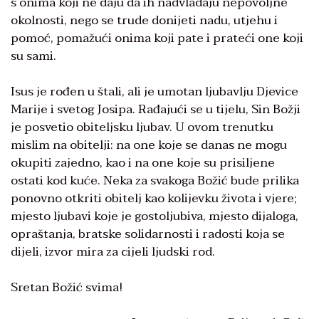
s onima koji ne daju da ih nadvladaju nepovoljne
okolnosti, nego se trude donijeti nadu, utjehu i
pomoć, pomažući onima koji pate i prateći one koji
su sami.
Isus je rođen u štali, ali je umotan ljubavlju Djevice
Marije i svetog Josipa. Rađajući se u tijelu, Sin Božji
je posvetio obiteljsku ljubav. U ovom trenutku
mislim na obitelji: na one koje se danas ne mogu
okupiti zajedno, kao i na one koje su prisiljene
ostati kod kuće. Neka za svakoga Božić bude prilika
ponovno otkriti obitelj kao kolijevku života i vjere;
mjesto ljubavi koje je gostoljubiva, mjesto dijaloga,
opraštanja, bratske solidarnosti i radosti koja se
dijeli, izvor mira za cijeli ljudski rod.
Sretan Božić svima!