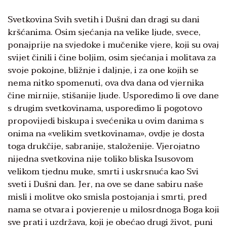
Svetkovina Svih svetih i Dušni dan dragi su dani
kršćanima. Osim sjećanja na velike ljude, svece,
ponajprije na svjedoke i mučenike vjere, koji su ovaj
svijet činili i čine boljim, osim sjećanja i molitava za
svoje pokojne, bližnje i daljnje, i za one kojih se
nema nitko spomenuti, ova dva dana od vjernika
čine mirnije, stišanije ljude. Usporedimo li ove dane
s drugim svetkovinama, usporedimo li pogotovo
propovijedi biskupa i svećenika u ovim danima s
onima na «velikim svetkovinama», ovdje je dosta
toga drukčije, sabranije, staloženije. Vjerojatno
nijedna svetkovina nije toliko bliska Isusovom
velikom tjednu muke, smrti i uskrsnuća kao Svi
sveti i Dušni dan. Jer, na ove se dane sabiru naše
misli i molitve oko smisla postojanja i smrti, pred
nama se otvara i povjerenje u milosrdnoga Boga koji
sve prati i uzdržava, koji je obećao drugi život, puni