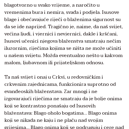
blagotvorno u svako vrijeme, a naročito u
vremenima bura i nemira, svađa i podjela. Isusove
blage i obećavajuće riječi o blaženima sigurnost su
da se ide naprijed. Tragično je, naime, da naš svijet,
većina ljudi, i vjernici i nevjernici, dakle i kršćani,
Isusovi učenici njegova blaženstva smatraju nečim
iluzornim, riječima kojima se ništa ne može učiniti
u našem svijetu. Možda eventualno nešto u kakvom
malom, ljubavnom ili prijateljskom odnosu.
Ta naš svijet i onaj u Crkvi, u redovničkim i
crkvenim zajednicama, funkcionira suprotno od
evanđeoskih blaženstava. Zar mnogi i ne
izgovarajući riječima ne smatraju da je bolje onima
koji se kontrastno ponašaju od Isusovih
blaženstava: Blago oholo bogatima… Blago onima
koji se nikada ne kaju i ne plaču nad svojim
grijesima… Blago onima koji se podruguju i cere nad