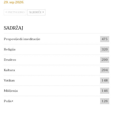
29. srp 2026.
PRETHODNO
SLJEDEĆE
SADRŽAJ
Propovijedi i meditacije
475
Religija
320
Društvo
299
Kultura
204
Vatikan
148
Mišljenja
146
Polis+
126