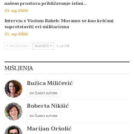
našem prostoru približavanje istini…
23. srp 2026.
Intervju s Violom Raheb: Moramo se kao kršćani
suprotstaviti eri militarizma
21. srp 2026.
PRETHODNO
SLJEDEĆE
1 od 198
MIŠLJENJA
Ružica Miličević
SVI ČLANCI AUTORA
Roberta Nikšić
SVI ČLANCI AUTORA
Marijan Oršolić