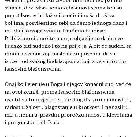
veličini i prolaznosti života, dok molimo, palimo
svijeće, dok iskazujemo zahvalnost svima koji su
poput Isusovih blaženika učinili naša društva
boljima, posvijestimo sebi da ćemo jednoga dana i
mi otići s ovoga svijeta. Izdržimo tu misao.
Približimo si ono što nam je objavljeno da će sve
ljudsko biti suđeno i to najprije ja. A bit će suđeni sa
mnom i svi oni koji misle da su posebni, da su
izuzeti od svakog ljudskog suda, koji žive suprotno
Isusovim blaženstvima.
Onaj koji vjeruje u Boga i njegov konačni sud, već će
na ovoj zemlji, prema Isusovim blaženstvima,
osjetit slutnju vječne sreće: bogatstvo u neimaštini,
radost u žalosti, blagostanje u krotkosti i nenasilju,
mir u nemiru, pravdu i proročku radost u klevetama
i progonstvu radi Isusa.