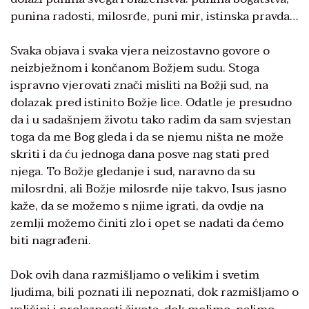
punina radosti, milosrđe, puni mir, istinska pravda…
Svaka objava i svaka vjera neizostavno govore o
neizbježnom i končanom Božjem sudu. Stoga
ispravno vjerovati znači misliti na Božji sud, na
dolazak pred istinito Božje lice. Odatle je presudno
da i u sadašnjem životu tako radim da sam svjestan
toga da me Bog gleda i da se njemu ništa ne može
skriti i da ću jednoga dana posve nag stati pred
njega. To Božje gledanje i sud, naravno da su
milosrdni, ali Božje milosrđe nije takvo, Isus jasno
kaže, da se možemo s njime igrati, da ovdje na
zemlji možemo činiti zlo i opet se nadati da ćemo
biti nagrađeni.
Dok ovih dana razmišljamo o velikim i svetim
ljudima, bili poznati ili nepoznati, dok razmišljamo o