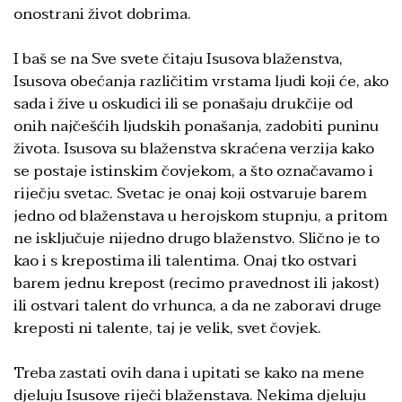
onostrani život dobrima.
I baš se na Sve svete čitaju Isusova blaženstva,
Isusova obećanja različitim vrstama ljudi koji će, ako
sada i žive u oskudici ili se ponašaju drukčije od
onih najčešćih ljudskih ponašanja, zadobiti puninu
života. Isusova su blaženstva skraćena verzija kako
se postaje istinskim čovjekom, a što označavamo i
riječju svetac. Svetac je onaj koji ostvaruje barem
jedno od blaženstava u herojskom stupnju, a pritom
ne isključuje nijedno drugo blaženstvo. Slično je to
kao i s krepostima ili talentima. Onaj tko ostvari
barem jednu krepost (recimo pravednost ili jakost)
ili ostvari talent do vrhunca, a da ne zaboravi druge
kreposti ni talente, taj je velik, svet čovjek.
Treba zastati ovih dana i upitati se kako na mene
djeluju Isusove riječi blaženstava. Nekima djeluju