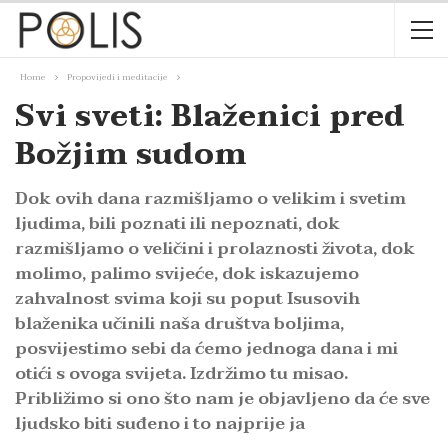
Home
Propovijedi i meditacije
Svi sveti: Blaženici pred
Božjim sudom
Dok ovih dana razmišljamo o velikim i svetim
ljudima, bili poznati ili nepoznati, dok
razmišljamo o veličini i prolaznosti života, dok
molimo, palimo svijeće, dok iskazujemo
zahvalnost svima koji su poput Isusovih
blaženika učinili naša društva boljima,
posvijestimo sebi da ćemo jednoga dana i mi
otići s ovoga svijeta. Izdržimo tu misao.
Približimo si ono što nam je objavljeno da će sve
ljudsko biti suđeno i to najprije ja