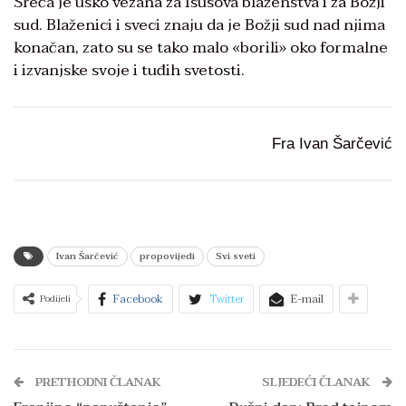
Sreća je usko vezana za Isusova blaženstva i za Božji
sud. Blaženici i sveci znaju da je Božji sud nad njima
konačan, zato su se tako malo «borili» oko formalne
i izvanjske svoje i tuđih svetosti.
Fra Ivan Šarčević
Ivan Šarčević
propovijedi
Svi sveti
Facebook
Twitter
E-mail
Podijeli
PRETHODNI ČLANAK
SLJEDEĆI ČLANAK