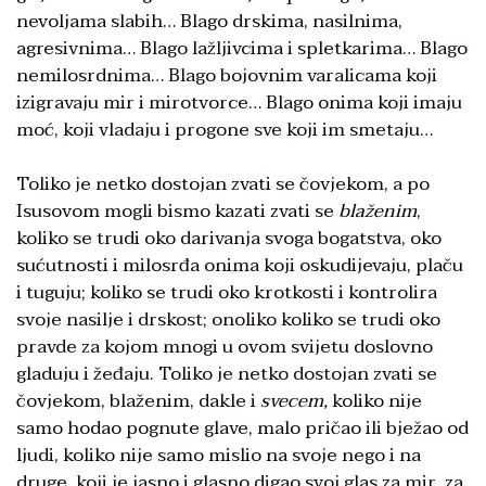
nevoljama slabih… Blago drskima, nasilnima,
agresivnima… Blago lažljivcima i spletkarima… Blago
nemilosrdnima… Blago bojovnim varalicama koji
izigravaju mir i mirotvorce… Blago onima koji imaju
moć, koji vladaju i progone sve koji im smetaju…
Toliko je netko dostojan zvati se čovjekom, a po
Isusovom mogli bismo kazati zvati se
blaženim
,
koliko se trudi oko darivanja svoga bogatstva, oko
sućutnosti i milosrđa onima koji oskudijevaju, plaču
i tuguju; koliko se trudi oko krotkosti i kontrolira
svoje nasilje i drskost; onoliko koliko se trudi oko
pravde za kojom mnogi u ovom svijetu doslovno
gladuju i žeđaju. Toliko je netko dostojan zvati se
čovjekom, blaženim, dakle i
svecem,
koliko nije
samo hodao pognute glave, malo pričao ili bježao od
ljudi, koliko nije samo mislio na svoje nego i na
druge, koji je jasno i glasno digao svoj glas za mir, za