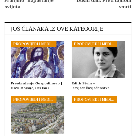
Franjino “napuštanje”
Dušni dan: Pred tajnom
svijeta
smrti
JOŠ ČLANAKA IZ OVE KATEGORIJE
PROPOVIJEDI I MEDITACIJE
PROPOVIJEDI I MEDITACIJE
Preobraženje Gospodinovo |
Edith Stein –
Novi Mojsije, isti Isus
savjest čovječanstva
PROPOVIJEDI I MEDITACIJE
PROPOVIJEDI I MEDITACIJE