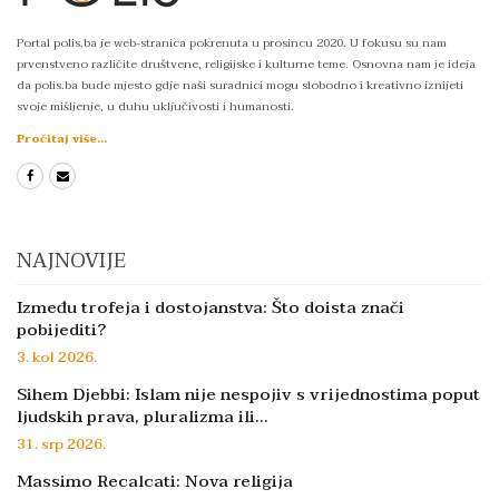
Portal polis.ba je web-stranica pokrenuta u prosincu 2020. U fokusu su nam
prvenstveno različite društvene, religijske i kulturne teme. Osnovna nam je ideja
da polis.ba bude mjesto gdje naši suradnici mogu slobodno i kreativno iznijeti
svoje mišljenje, u duhu uključivosti i humanosti.
Pročitaj više...
NAJNOVIJE
Između trofeja i dostojanstva: Što doista znači
pobijediti?
3. kol 2026.
Sihem Djebbi: Islam nije nespojiv s vrijednostima poput
ljudskih prava, pluralizma ili…
31. srp 2026.
Massimo Recalcati: Nova religija