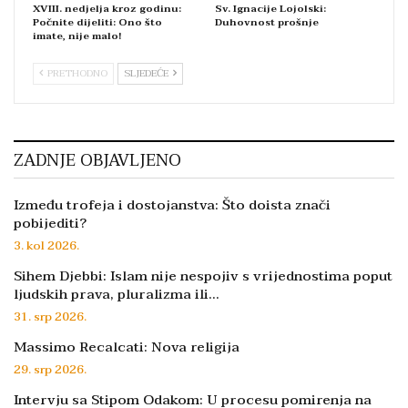
XVIII. nedjelja kroz godinu:
Sv. Ignacije Lojolski:
Počnite dijeliti: Ono što
Duhovnost prošnje
imate, nije malo!
PRETHODNO
SLJEDEĆE
ZADNJE OBJAVLJENO
Između trofeja i dostojanstva: Što doista znači
pobijediti?
3. kol 2026.
Sihem Djebbi: Islam nije nespojiv s vrijednostima poput
ljudskih prava, pluralizma ili…
31. srp 2026.
Massimo Recalcati: Nova religija
29. srp 2026.
Intervju sa Stipom Odakom: U procesu pomirenja na