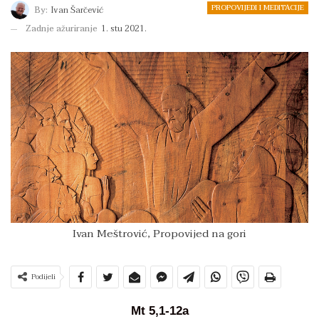
PROPOVIJEDI I MEDITACIJE
By:
Ivan Šarčević
Zadnje ažuriranje
1. stu 2021.
Ivan Meštrović, Propovijed na gori
Podijeli
Mt 5,1-12a