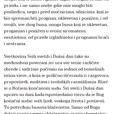
pravdu, i ne samo ondje gdje nije moglo biti
posljedica, nego i pred moćnicima, silnicima, koji je
bio spreman biti prognan, oklevetan i ponižen, i od
svojih, sve zbog Isusa, onoga Isusa koji je oklevetan,
proganjan i ponižen u svojoj siromašnoj,
neutješnoj, od pravde izgladnjeloj i prognanoj braći
i sestrama.
Svetkovina Svih svetih i Dušni dan tako su
međusobno povezani jer uza sve svoje različite
obrede i sadržaje počivaju na jednoj od temeljnih
istina vjere, a koja je prilično iščeznula iz razgovora,
propovijedi, molitava i teoloških razmišljanja. Riječ
je o Božjem končanom sudu. Svi sveti i Dušni dan
upravo su dani kada ispovijedamo vjeru da je Bog
konačni sudac svih ljudi, svakoga života i povijesti.
To potvrđuju Isusova blaženstva. Samo od Boga
dolazi punina svega i blaženstva: punina bogatstva,