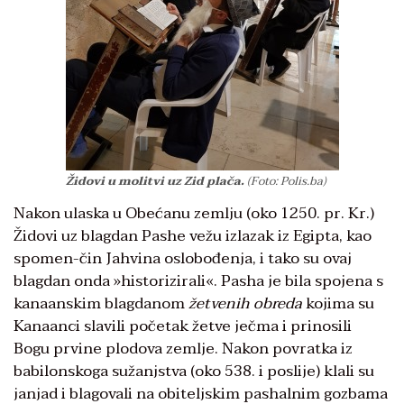
Židovi u molitvi uz Zid plača.
(Foto: Polis.ba)
Nakon ulaska u Obećanu zemlju (oko 1250. pr. Kr.)
Židovi uz blagdan Pashe vežu izlazak iz Egipta, kao
spomen-čin Jahvina oslobođenja, i tako su ovaj
blagdan onda »historizirali«. Pasha je bila spojena s
kanaanskim blagdanom
žetvenih obreda
kojima su
Kanaanci slavili početak žetve ječma i prinosili
Bogu prvine plodova zemlje. Nakon povratka iz
babilonskoga sužanjstva (oko 538. i poslije) klali su
janjad i blagovali na obiteljskim pashalnim gozbama