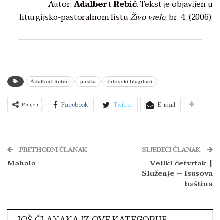
Autor:
Adalbert Rebić
. Tekst je objavljen u
liturgijsko-pastoralnom listu
Živo vrelo
, br. 4. (2006).
Adalbert Rebić
pasha
židovski blagdani
Facebook
Twitter
E-mail
Podijeli
PRETHODNI ČLANAK
SLJEDEĆI ČLANAK
Mahala
Veliki četvrtak |
Služenje – Isusova
baština
JOŠ ČLANAKA IZ OVE KATEGORIJE