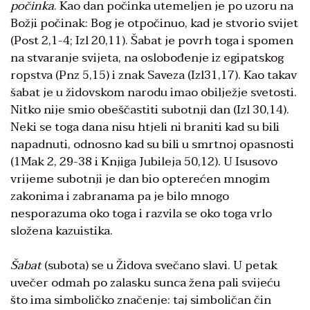
počinka
. Kao dan počinka utemeljen je po uzoru na
Božji počinak: Bog je otpočinuo, kad je stvorio svijet
(Post 2,1-4; Izl 20,11). Šabat je povrh toga i spomen
na stvaranje svijeta, na oslobođenje iz egipatskog
ropstva (Pnz 5,15) i znak Saveza (Izl31,17). Kao takav
šabat je u židovskom narodu imao obilježje svetosti.
Nitko nije smio obeščastiti subotnji dan (Izl 30,14).
Neki se toga dana nisu htjeli ni braniti kad su bili
napadnuti, odnosno kad su bili u smrtnoj opasnosti
(1Mak 2, 29-38 i Knjiga Jubileja 50,12). U Isusovo
vrijeme subotnji je dan bio opterećen mnogim
zakonima i zabranama pa je bilo mnogo
nesporazuma oko toga i razvila se oko toga vrlo
složena kazuistika.
Šabat
(subota) se u Židova svečano slavi. U petak
uvečer odmah po zalasku sunca žena pali svijeću
što ima simboličko značenje: taj simboličan čin