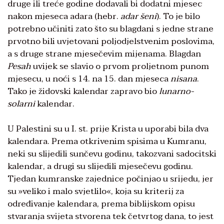
druge ili treće godine dodavali bi dodatni mjesec
nakon mjeseca adara (hebr.
adar šeni
). To je bilo
potrebno učiniti zato što su blagdani s jedne strane
prvotno bili uvjetovani poljodjelstvenim poslovima,
a s druge strane mjesečevim mijenama. Blagdan
Pesah
uvijek se slavio o prvom proljetnom punom
mjesecu, u noći s 14. na 15. dan mjeseca
nisana
.
Tako je židovski kalendar zapravo bio
lunarno-
solarni
kalendar.
U Palestini su u I. st. prije Krista u uporabi bila dva
kalendara. Prema otkrivenim spisima u Kumranu,
neki su slijedili sunčevu godinu, takozvani sadocitski
kalendar, a drugi su slijedili mjesečevu godinu.
Tjedan kumranske zajednice počinjao u srijedu, jer
su »veliko i malo svjetlilo«, koja su kriterij za
određivanje kalendara, prema biblijskom opisu
stvaranja svijeta stvorena tek četvrtog dana, to jest