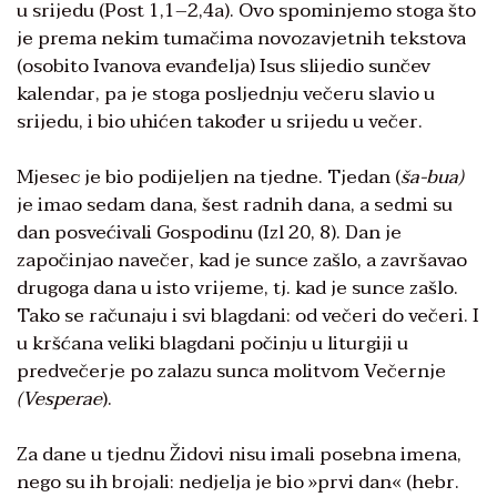
u srijedu (Post 1,1–2,4a). Ovo spominjemo stoga što
je prema nekim tumačima novozavjetnih tekstova
(osobito Ivanova evanđelja) Isus slijedio sunčev
kalendar, pa je stoga posljednju večeru slavio u
srijedu, i bio uhićen također u srijedu u večer.
Mjesec je bio podijeljen na tjedne. Tjedan (
ša-bua)
je imao sedam dana, šest radnih dana, a sedmi su
dan posvećivali Gospodinu (Izl 20, 8). Dan je
započinjao navečer, kad je sunce zašlo, a završavao
drugoga dana u isto vrijeme, tj. kad je sunce zašlo.
Tako se računaju i svi blagdani: od večeri do večeri. I
u kršćana veliki blagdani počinju u liturgiji u
predvečerje po zalazu sunca molitvom Večernje
(Vesperae
).
Za dane u tjednu Židovi nisu imali posebna imena,
nego su ih brojali: nedjelja je bio »prvi dan« (hebr.