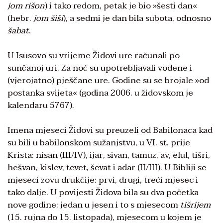
jom rišon
) i tako redom, petak je bio »šesti dan«
(hebr.
jom šiši
), a sedmi je dan bila subota, odnosno
šabat
.
U Isusovo su vrijeme Židovi ure računali po
sunčanoj uri. Za noć su upotrebljavali vodene i
(vjerojatno) pješčane ure. Godine su se brojale »od
postanka svijeta« (godina 2006. u židovskom je
kalendaru 5767).
Imena mjeseci Židovi su preuzeli od Babilonaca kad
su bili u babilonskom sužanjstvu, u VI. st. prije
Krista: nisan (III/IV), ijar, sivan, tamuz, av, elul, tišri,
hešvan, kislev, tevet, ševat i adar (II/III). U Bibliji se
mjeseci zovu drukčije: prvi, drugi, treći mjesec i
tako dalje. U povijesti Židova bila su dva početka
nove godine: jedan u jesen i to s mjesecom
tišrijem
(15. rujna do 15. listopada), mjesecom u kojem je