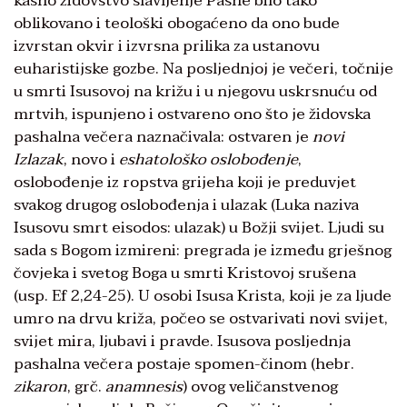
kasno židovstvo slavljenje Pashe bilo tako
oblikovano i teološki obogaćeno da ono bude
izvrstan okvir i izvrsna prilika za ustanovu
euharistijske gozbe. Na posljednjoj je večeri, točnije
u smrti Isusovoj na križu i u njegovu uskrsnuću od
mrtvih, ispunjeno i ostvareno ono što je židovska
pashalna večera naznačivala: ostvaren je
novi
Izlazak
, novo i
eshatološko oslobođenje
,
oslobođenje iz ropstva grijeha koji je preduvjet
svakog drugog oslobođenja i ulazak (Luka naziva
Isusovu smrt eisodos: ulazak) u Božji svijet. Ljudi su
sada s Bogom izmireni: pregrada je između grješnog
čovjeka i svetog Boga u smrti Kristovoj srušena
(usp. Ef 2,24-25). U osobi Isusa Krista, koji je za ljude
umro na drvu križa, počeo se ostvarivati novi svijet,
svijet mira, ljubavi i pravde. Isusova posljednja
pashalna večera postaje spomen-činom (hebr.
zikaron
, grč.
anamnesis
) ovog veličanstvenog