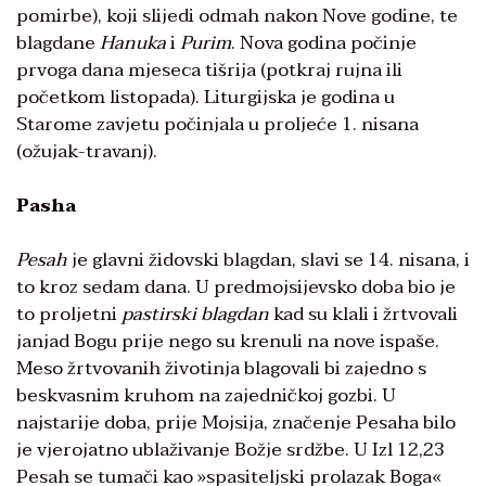
pomirbe), koji slijedi odmah nakon Nove godine, te
blagdane
Hanuka
i
Purim
. Nova godina počinje
prvoga dana mjeseca tišrija (potkraj rujna ili
početkom listopada). Liturgijska je godina u
Starome zavjetu počinjala u proljeće 1. nisana
(ožujak-travanj).
Pasha
Pesah
je glavni židovski blagdan, slavi se 14. nisana, i
to kroz sedam dana. U predmojsijevsko doba bio je
to proljetni
pastirski blagdan
kad su klali i žrtvovali
janjad Bogu prije nego su krenuli na nove ispaše.
Meso žrtvovanih životinja blagovali bi zajedno s
beskvasnim kruhom na zajedničkoj gozbi. U
najstarije doba, prije Mojsija, značenje Pesaha bilo
je vjerojatno ublaživanje Božje srdžbe. U Izl 12,23
Pesah se tumači kao »spasiteljski prolazak Boga«