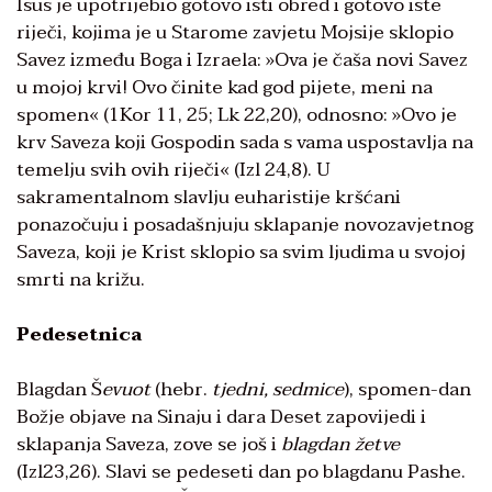
Isus je upotrijebio gotovo isti obred i gotovo iste
riječi, kojima je u Starome zavjetu Mojsije sklopio
Savez između Boga i Izraela: »Ova je čaša novi Savez
u mojoj krvi! Ovo činite kad god pijete, meni na
spomen« (1Kor 11, 25; Lk 22,20), odnosno: »Ovo je
krv Saveza koji Gospodin sada s vama uspostavlja na
temelju svih ovih riječi« (Izl 24,8). U
sakramentalnom slavlju euharistije kršćani
ponazočuju i posadašnjuju sklapanje novozavjetnog
Saveza, koji je Krist sklopio sa svim ljudima u svojoj
smrti na križu.
Pedesetnica
Blagdan Š
evuot
(hebr.
tjedni, sedmice
), spomen-dan
Božje objave na Sinaju i dara Deset zapovijedi i
sklapanja Saveza, zove se još i
blagdan žetve
(Izl23,26). Slavi se pedeseti dan po blagdanu Pashe.