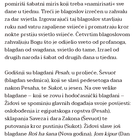
pomiriši šabatni miris koji treba »namirisati« sve
dane u tjednu. Treći je blagoslov izrečen u zahvalu
za dar svjetla. Izgovarajući taj blagoslov stavljaju
ruku nad vatru zapaljene svijeće i promatraju kroz
nokte prstiju svjetlo svijeće. Četvrtim blagoslovom
zahvaljuju Bogu što je odijelio sveto od profanoga,
blagdan od svagdana, svjetlo do tame, Izrael od
drugih naroda i šabat od drugih dana u tjednu.
Godišnji su blagdani
Pesah
, u proljeće, Š
evuot
(blagdan sedmica), koji se slavi pedesetoga dana
nakon Pesaha, te
Sukot
, u jesen. Na ove velike
blagdane – koji se zovu i hodočasnički blagdani –
Židovi se spominju glavnih događaja svoje povijesti:
oslobođenja iz egipatskoga ropstva (Pesah),
sklapanja Saveza i dara Zakona (Ševuot) te
putovanja kroz pustinju (Sukot). Židovi slave još
blagdane
Roš ha šana
(Nova godina),
Jom kipur
(Dan