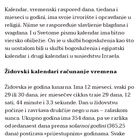
Kalendar, vremenski raspored dana, tjedana i
mjeseci u godini, ima svoje izvorište i opravdanje u
religiji. Njime se raspoređuje slavljenje blagdana i
svagdana. I u Svetome pismu kalendar ima bitno
vjersko obilježje. On je u službi bogosluženja kao što
su uostalom bili u službi bogosluženja i egipatski
kalendar i drugi kalendari u susjedstvu Izraela.
Židovski kalendari računanje vremena
Židovska je godina lunarna. Ima 12 mjeseci, svaki po
29 ili 30 dana, jer mjesečev ciklus traje 29 dana, 12
sati, 44 minute i 3,3 sekunde. Dan u židovstvu
počinje i završava drukčije nego u nas – zalaskom
sunca. Ukupno godina ima 354 dana, pa se razlika
od jedanaest dana prema
solarnoj godini
(365,25
dana) postizava »prijestupnim« godinama. Svake