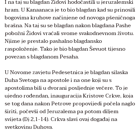
I na taj su blagdan Židovi hodočastili u jeruzalemski
hram. U Kanaanaca je to bio blagdan kad su prinosili
bogovima kruhove načinjene od novoga pšeničnoga
brašna. Na taj su se blagdan nakon blagdana Pashe
pobožni Židovi vraćali svome svakodnevnom životu.
Njime je prestalo pashalno blagdansko
raspoloženje. Tako je bio blagdan Ševuot tijesno
povezan s blagdanom Pesaha.
U Novome zavjetu Pedesetnica je blagdan silaska
Duha Svetoga na apostole i na one koji su s
apostolima bili u dvorani posljednje večere. To je
ujedno rođendan, inauguracija Kristove Crkve, koja
se tog dana nakon Petrove propovijedi počela naglo
širiti, počevši od Jeruzalema pa potom diljem
svijeta (Dj 2,1-14). Crkva slavi ovaj događaj na
svetkovinu Duhova.