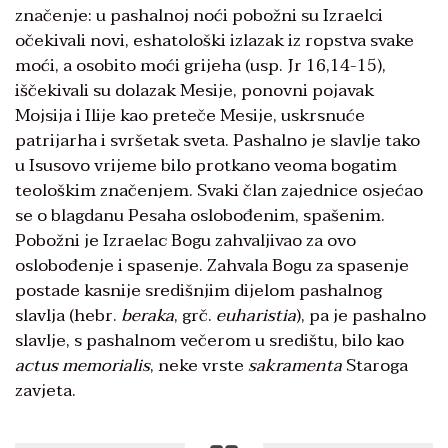
značenje: u pashalnoj noći pobožni su Izraelci
očekivali novi, eshatološki izlazak iz ropstva svake
moći, a osobito moći grijeha (usp. Jr 16,14-15),
iščekivali su dolazak Mesije, ponovni pojavak
Mojsija i Ilije kao preteče Mesije, uskrsnuće
patrijarha i svršetak sveta. Pashalno je slavlje tako
u Isusovo vrijeme bilo protkano veoma bogatim
teološkim značenjem. Svaki član zajednice osjećao
se o blagdanu Pesaha oslobođenim, spašenim.
Pobožni je Izraelac Bogu zahvaljivao za ovo
oslobođenje i spasenje. Zahvala Bogu za spasenje
postade kasnije središnjim dijelom pashalnog
slavlja (hebr.
beraka
, grč.
euharistia
), pa je pashalno
slavlje, s pashalnom večerom u središtu, bilo kao
actus memorialis
, neke vrste
sakramenta
Staroga
zavjeta.