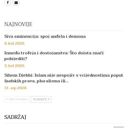
NAJNOVIJE
Siva eminencija: spoj anđela i demona
6. kol 2026.
Između trofeja i dostojanstva: Što doista znači
pobijediti?
3. kol 2026.
Sihem Djebbi: Islam nije nespojiv s vrijednostima poput
ljudskih prava, pluralizma ili…
31. srp 2026.
PRETHODNO
SLJEDEĆE
SADRŽAJ