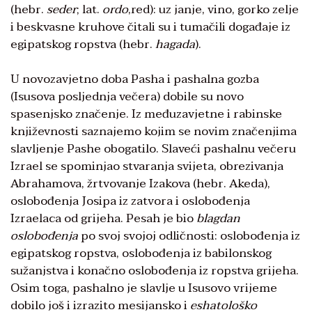
(hebr.
seder
; lat.
ordo
,red): uz janje, vino, gorko zelje
i beskvasne kruhove čitali su i tumačili događaje iz
egipatskog ropstva (hebr.
hagada
).
U novozavjetno doba Pasha i pashalna gozba
(Isusova posljednja večera) dobile su novo
spasenjsko značenje. Iz međuzavjetne i rabinske
književnosti saznajemo kojim se novim značenjima
slavljenje Pashe obogatilo. Slaveći pashalnu večeru
Izrael se spominjao stvaranja svijeta, obrezivanja
Abrahamova, žrtvovanje Izakova (hebr. Akeda),
oslobođenja Josipa iz zatvora i oslobođenja
Izraelaca od grijeha. Pesah je bio
blagdan
oslobođenja
po svoj svojoj odličnosti: oslobođenja iz
egipatskog ropstva, oslobođenja iz babilonskog
sužanjstva i konačno oslobođenja iz ropstva grijeha.
Osim toga, pashalno je slavlje u Isusovo vrijeme
dobilo još i izrazito mesijansko i
eshatološko