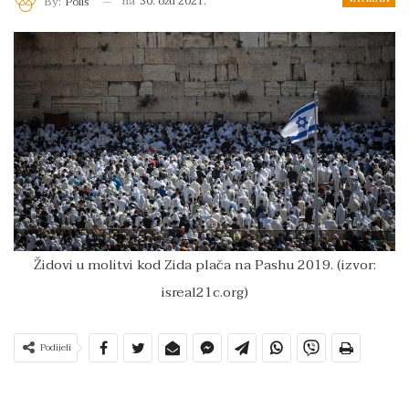
na
30. ožu 2021.
By:
Polis
Židovi u molitvi kod Zida plača na Pashu 2019. (izvor:
isreal21c.org)
Podijeli