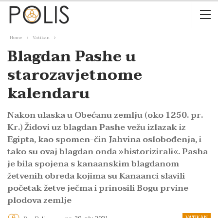
Home
Vatikan
Blagdan Pashe u
starozavjetnome
kalendaru
Nakon ulaska u Obećanu zemlju (oko 1250. pr.
Kr.) Židovi uz blagdan Pashe vežu izlazak iz
Egipta, kao spomen-čin Jahvina oslobođenja, i
tako su ovaj blagdan onda »historizirali«. Pasha
je bila spojena s kanaanskim blagdanom
žetvenih obreda kojima su Kanaanci slavili
početak žetve ječma i prinosili Bogu prvine
plodova zemlje
VATIKAN