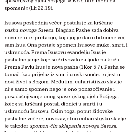
spasenjskog djela Božjega: »Ovo činite meni na
spomen!« (Lk 22,19).
Isusova posljednja večer postala je za kršćane
pasha novoga Saveza
. Blagdan Pashe sada dobiva
novu reinterpretaciju, koju joj je dao u bitnome već
sam Isus. Ona postaje spomen Isusove muke, smrti i
uskrsnuća. Prema Isusovu evanđelju Isus je
pashalno janje koje se žrtvovalo za ljude na križu.
Prema Pavlu Isus je nova pasha (1Kor 5,7). Pasha se
tumači kao prijelaz iz smrti u uskrsnuće, to jest u
novi život s Bogom. Međutim, euharistijsko slavlje
nije samo spomen nego je ono ponazočivanje i
posadašnjivanje onog spasenjskog djela Božjega,
kojeg su kršćani postali dionici u smrti i u
uskrsnuću Isusovu. Osim toga, poput židovske
pashalne večere, novozavjetno euharistijsko slavlje
je također
spomen-čin sklapanja novoga Saveza
.