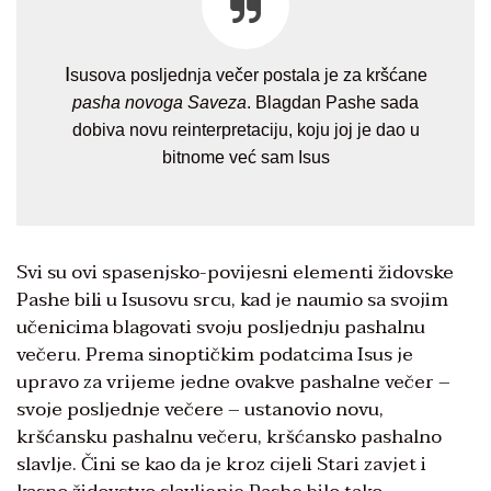
I
susova posljednja večer postala je za kršćane
pasha novoga Saveza
. Blagdan Pashe sada
dobiva novu reinterpretaciju, koju joj je dao u
bitnome već sam Isus
Svi su ovi spasenjsko-povijesni elementi židovske
Pashe bili u Isusovu srcu, kad je naumio sa svojim
učenicima blagovati svoju posljednju pashalnu
večeru. Prema sinoptičkim podatcima Isus je
upravo za vrijeme jedne ovakve pashalne večer –
svoje posljednje večere – ustanovio novu,
kršćansku pashalnu večeru, kršćansko pashalno
slavlje. Čini se kao da je kroz cijeli Stari zavjet i