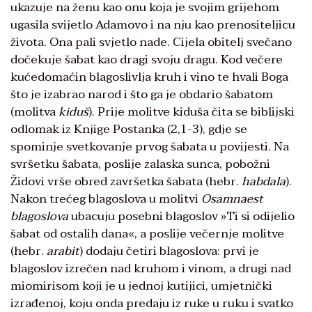
ukazuje na ženu kao onu koja je svojim grijehom
ugasila svijetlo Adamovo i na nju kao prenositeljicu
života. Ona pali svjetlo nade. Cijela obitelj svečano
dočekuje šabat kao dragi svoju dragu. Kod večere
kućedomaćin blagoslivlja kruh i vino te hvali Boga
što je izabrao narod i što ga je obdario šabatom
(molitva
kiduš
). Prije molitve kiduša čita se biblijski
odlomak iz Knjige Postanka (2,1-3), gdje se
spominje svetkovanje prvog šabata u povijesti. Na
svršetku šabata, poslije zalaska sunca, pobožni
Židovi vrše obred završetka šabata (hebr.
habdala
).
Nakon trećeg blagoslova u molitvi
Osamnaest
blagoslova
ubacuju posebni blagoslov »Ti si odijelio
šabat od ostalih dana«, a poslije večernje molitve
(hebr.
arabit
) dodaju četiri blagoslova: prvi je
blagoslov izrečen nad kruhom i vinom, a drugi nad
miomirisom koji je u jednoj kutijici, umjetnički
izrađenoj, koju onda predaju iz ruke u ruku i svatko