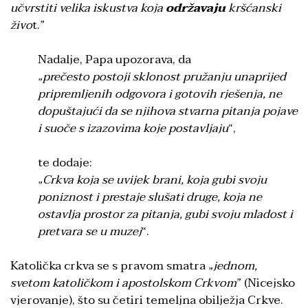
učvrstiti velika iskustva koja
održavaju
kršćanski
živo
t.”
Nadalje, Papa upozorava, da
„
prečesto postoji sklonost pružanju unaprijed
pripremljenih odgovora i gotovih rješenja, ne
dopuštajući da se njihova stvarna pitanja pojave
i suoče s izazovima koje postavljaju
“,
te dodaje:
„
Crkva koja se uvijek brani, koja gubi svoju
poniznost i prestaje slušati druge, koja ne
ostavlja prostor za pitanja, gubi svoju mladost i
pretvara se u muzej
“.
Katolička crkva se s pravom smatra „
jednom,
svetom
katoličkom i apostolskom Crkvom
” (Nicejsko
vjerovanje), što su četiri temeljna obilježja Crkve.