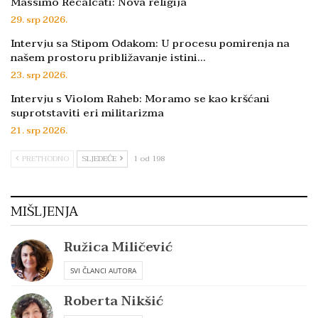
Massimo Recalcati: Nova religija
29. srp 2026.
Intervju sa Stipom Odakom: U procesu pomirenja na
našem prostoru približavanje istini…
23. srp 2026.
Intervju s Violom Raheb: Moramo se kao kršćani
suprotstaviti eri militarizma
21. srp 2026.
PRETHODNO
SLJEDEĆE
1 od 198
MIŠLJENJA
Ružica Miličević
SVI ČLANCI AUTORA
Roberta Nikšić