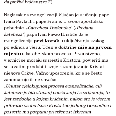
da preživi kršćanstvo?“
).
Naglasak na evangelizaciji ključan je u učenju pape
Ivana Pavla II. i pape Franje. U svojoj apostolskoj
pobudnici „
Catechesi Tradendae
“ („
Predana
kateheza“
) papa Ivan Pavao II. ističe da je
evangelizacija
prvi korak
u uključivanju svakog
pojedinca u vjeru. Učenje doktrine
nije na prvom
mjestu
u katehetskom procesu. Prvenstveno,
vjernici se moraju susresti s Kristom, povjeriti mu
se, a zatim produbiti svoje razumijevanje Krista i
njegove Crkve. Važno upozorenje, koje se često
zanemaruje ili ne shvaća:
„
Unutar cjelokupnog procesa evangelizacije, cilj
kateheze je biti stupanj poučavanja i sazrijevanja, to
jest razdoblje u kojem kršćanin, nakon što je vjerom
prihvatio osobu Isusa Krista kao jedinog Gospodina i
posvetio mu potpunu privrženost iskrenim