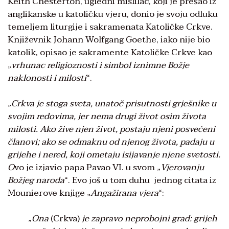
Keith Chesterton, ugledni mislilac, koji je prešao iz
anglikanske u katoličku vjeru, donio je svoju odluku
temeljem liturgije i sakramenata Katoličke Crkve.
Književnik Johann Wolfgang Goethe, iako nije bio
katolik, opisao je sakramente Katoličke Crkve kao
„
vrhunac religioznosti i simbol iznimne Božje
naklonosti i milosti
“.
„
Crkva je stoga sveta, unatoč prisutnosti grješnike u
svojim redovima, jer nema drugi život osim života
milosti. Ako žive njen život, postaju njeni posvećeni
članovi; ako se odmaknu od njenog života, padaju u
grijehe i nered, koji ometaju isijavanje njene svetosti.
O
vo je izjavio papa Pavao VI. u svom „
Vjerovanju
Božjeg naroda
“. Evo još u tom duhu jednog citata iz
Mounierove knjige „
Angažirana vjera
“:
„
Ona
(Crkva)
je zapravo neprobojni grad: grijeh