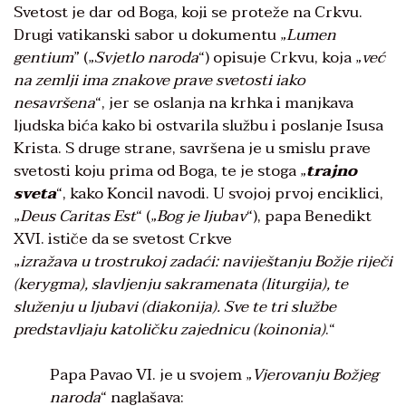
Svetost je dar od Boga, koji se proteže na Crkvu.
Drugi vatikanski sabor u dokumentu „
Lumen
gentium
” („
Svjetlo naroda
“) opisuje Crkvu, koja „
već
na zemlji
ima znakove prave svetosti iako
nesavršena
“, jer se oslanja na krhka i manjkava
ljudska bića kako bi ostvarila službu i poslanje Isusa
Krista. S druge strane, savršena je u smislu prave
svetosti koju prima od Boga, te je stoga „
trajno
sveta
“, kako Koncil navodi. U svojoj prvoj enciklici,
„
Deus
Caritas Est
“ („
Bog je ljubav
“), papa Benedikt
XVI. ističe da se svetost Crkve
„
izražava u trostrukoj zadaći:
naviještanju Božje riječi
(kerygma), slavljenju sakramenata (liturgija), te
služenju u ljubavi (diakonija). Sve te tri službe
predstavljaju katoličku zajednicu (koinonia)
.“
Papa Pavao VI. je u svojem „
Vjerovanju Božjeg
naroda
“ naglašava: