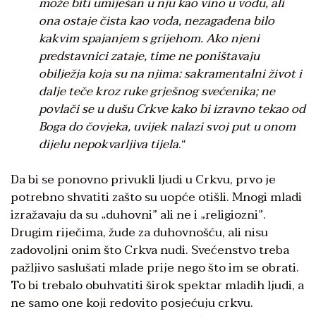
može biti umiješan u nju kao vino u vodu, ali
ona ostaje čista kao voda, nezagađena bilo
kakvim spajanjem s grijehom. Ako njeni
predstavnici zataje, time ne poništavaju
obilježja koja su na njima: sakramentalni život i
dalje teče kroz ruke grješnog svećenika; ne
povlači se u dušu Crkve kako bi izravno tekao od
Boga do čovjeka, uvijek nalazi svoj put u onom
dijelu nepokvarljiva tijela
.“
Da bi se ponovno privukli ljudi u Crkvu, prvo je
potrebno shvatiti zašto su uopće otišli. Mnogi mladi
izražavaju da su „duhovni” ali ne i „religiozni”.
Drugim riječima, žude za duhovnošću, ali nisu
zadovoljni onim što Crkva nudi. Svećenstvo treba
pažljivo saslušati mlade prije nego što im se obrati.
To bi trebalo obuhvatiti širok spektar mladih ljudi, a
ne samo one koji redovito posjećuju crkvu.