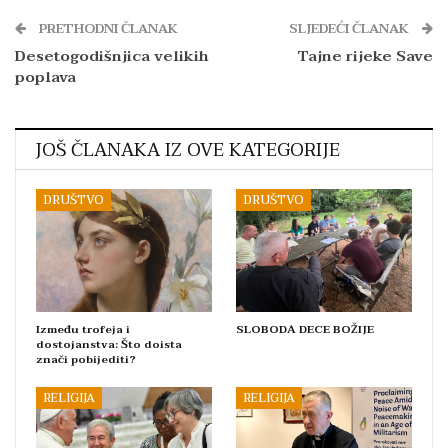
PRETHODNI ČLANAK
SLJEDEĆI ČLANAK
Desetogodišnjica velikih
Tajne rijeke Save
poplava
JOŠ ČLANAKA IZ OVE KATEGORIJE
DRUŠTVO
DRUŠTVO
Između trofeja i
SLOBODA DECE BOŽIJE
dostojanstva: Što doista
znači pobijediti?
RELIGIJA
RELIGIJA