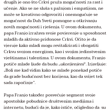
drugih je ono što Crkvi pruža mogućnosti za rast i
učenje. Ako se ne sluša s pažnjom i empatijom, ne
može se kreativno odgovoriti i onemogućuje se
mogućnost da Duh Sveti pomogne u otkrivanju
novih mogućnosti i rješenja. U ovom dokumentu,
papa Franjo izražava svoje povjerenje u sposobnost
mladih da aktivno pridonose Crkvi. Očito je da
vjeruje kako mladi mogu revitalizirati i obogatiti
Crkvu svojom energijom, kao i svojim jedinstvenim
vještinama i talentima. U ovom dokumentu, Franjo
potiče mlade ljude da budu „
ukorijenjeni
“. Izjavljuje:
„Boli me kad vidim kako se mlade ponekad potiče
da grade budućnost bez korijena, kao da svijet tek
sada započinje”.
Papa Franjo također posvećuje segment svoje
apostolske pobudnice društvenim medijima i
internetu, budući da je, kako ističe, očigledno da su