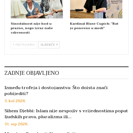
Sinodalnost nije hod u
Kardinal Blase Cupich: “Rat
prazno, nego izraz naše
je ponovno u modi”
crkvenosti
PRETHODNO
SLJEDEĆE
ZADNJE OBJAVLJENO
Između trofeja i dostojanstva: Što doista znači
pobijediti?
3. kol 2026.
Sihem Djebbi: Islam nije nespojiv s vrijednostima poput
ljudskih prava, pluralizma ili…
31. srp 2026.