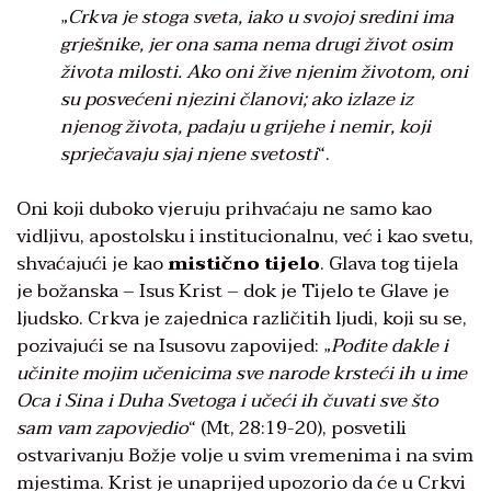
„
Crkva je stoga sveta, iako u svojoj sredini ima
grješnike, jer ona sama nema drugi život osim
života milosti. Ako oni žive njenim životom, oni
su posvećeni njezini članovi; ako izlaze iz
njenog života, padaju u grijehe i nemir, koji
sprječavaju sjaj njene svetosti
“.
Oni koji duboko vjeruju prihvaćaju ne samo kao
vidljivu, apostolsku i institucionalnu, već i kao svetu,
shvaćajući je kao
mistično tijelo
. Glava tog tijela
je božanska – Isus Krist – dok je Tijelo te Glave je
ljudsko. Crkva je zajednica različitih ljudi, koji su se,
pozivajući se na Isusovu zapovijed: „
Pođite dakle i
učinite mojim učenicima sve narode krsteći ih u ime
Oca i Sina i Duha Svetoga i učeći ih čuvati sve što
sam vam zapovjedio
“ (Mt, 28:19-20), posvetili
ostvarivanju Božje volje u svim vremenima i na svim
mjestima. Krist je unaprijed upozorio da će u Crkvi