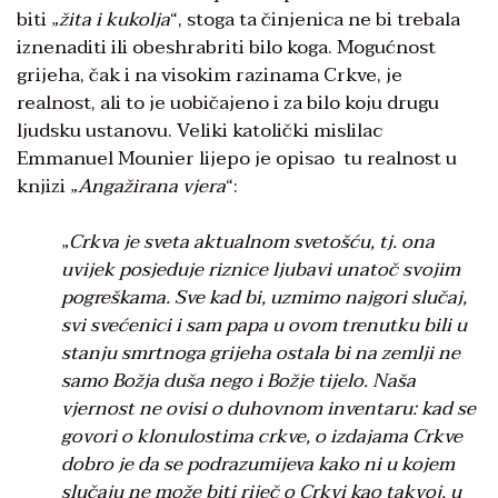
biti „
žita i kukolja
“, stoga ta činjenica ne bi trebala
iznenaditi ili obeshrabriti bilo koga. Mogućnost
grijeha, čak i na visokim razinama Crkve, je
realnost, ali to je uobičajeno i za bilo koju drugu
ljudsku ustanovu. Veliki katolički mislilac
Emmanuel Mounier lijepo je opisao tu realnost u
knjizi „
Angažirana vjera
“:
„
Crkva je sveta aktualnom svetošću, tj. ona
uvijek posjeduje riznice ljubavi unatoč svojim
pogreškama. Sve kad bi, uzmimo najgori slučaj,
svi svećenici i sam papa u ovom trenutku bili u
stanju smrtnoga grijeha ostala bi na zemlji ne
samo Božja duša nego i Božje tijelo. Naša
vjernost ne ovisi o duhovnom inventaru: kad se
govori o klonulostima crkve, o izdajama Crkve
dobro je da se podrazumijeva kako ni u kojem
slučaju ne može biti riječ o Crkvi kao takvoj, u