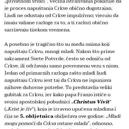
„privatnom stvari”. Većina istraživanja pokazuje da
je proces napuštanja Crkve obično dugotrajan.
Ljudi ne odustaju od Crkve impulzivno; vjeruju da
imaju valjane razloge za to, a ti razlozi obično
sazrijevaju tijekom vremena.
A posebno je tragično što su među onima koji
napuštaju Crkvu, mnogi mladi. Nakon što prime
sakrament Svete Potvrde, često se odmiču od
Crkve, ili održavaju samo povremenu vezu s njom.
Jedan od primarnih razloga zašto mladi ljudi
napuštaju Crkvu jest taj da Crkva ne ispunjava
njihove duhovne potrebe. To predstavlja veliki
gubitak za Crkvu, jer kako papa Franjo ističe u
svojoj apostolskoj pobudnici „
Christus Vivit
“
(„
Krist je živ
“), koja je izravno upućena mladima i
čija se
5. obljetnica
obilježava ove godine: „
Mladi
mogu pomoći da Crkva ostane mlada
”, odnosno,