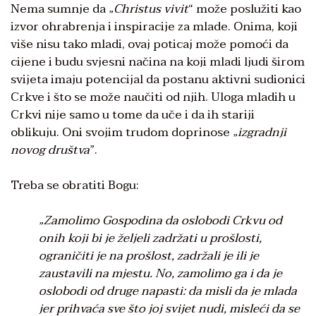
Nema sumnje da „
Christus vivit
“ može poslužiti kao
izvor ohrabrenja i inspiracije za mlade. Onima, koji
više nisu tako mladi, ovaj poticaj može pomoći da
cijene i budu svjesni načina na koji mladi ljudi širom
svijeta imaju potencijal da postanu aktivni sudionici
Crkve i što se može naučiti od njih. Uloga mladih u
Crkvi nije samo u tome da uče i da ih stariji
oblikuju. Oni svojim trudom doprinose „
izgradnji
novog društva
”.
Treba se obratiti Bogu:
„
Zamolimo Gospodina da oslobodi Crkvu od
onih koji bi je željeli zadržati u prošlosti,
ograničiti je na prošlost, zadržali je ili je
zaustavili na mjestu. No, zamolimo ga i da je
oslobodi od druge napasti: da misli da je mlada
jer prihvaća sve što joj svijet nudi, misleći da se