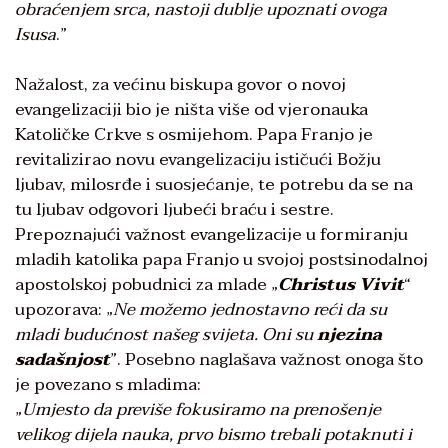
obraćenjem srca, nastoji dublje upoznati ovoga
Isusa
.”
Nažalost, za većinu biskupa govor o novoj
evangelizaciji bio je ništa više od vjeronauka
Katoličke Crkve s osmijehom. Papa Franjo je
revitalizirao novu evangelizaciju ističući Božju
ljubav, milosrđe i suosjećanje, te potrebu da se na
tu ljubav odgovori ljubeći braću i sestre.
Prepoznajući važnost evangelizacije u formiranju
mladih katolika papa Franjo u svojoj postsinodalnoj
apostolskoj pobudnici za mlade „
Christus Vivit
“
upozorava: „
Ne možemo jednostavno reći da su
mladi budućnost našeg svijeta. Oni su
njezina
sadašnjost
”. Posebno naglašava važnost onoga što
je povezano s mladima:
„
Umjesto da previše fokusiramo na prenošenje
velikog dijela nauka, prvo bismo trebali potaknuti i