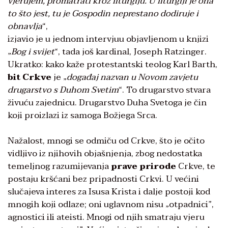
vjerujem, promatrati kroz liturgiju. U liturgiji je ona
to što jest, tu je Gospodin neprestano dodiruje i
obnavlja
“,
izjavio je u jednom intervjuu objavljenom u knjizi
„
Bog i svijet
“, tada još kardinal, Joseph Ratzinger.
Ukratko: kako kaže protestantski teolog Karl Barth,
bit Crkve
je „
događaj nazvan u Novom zavjetu
drugarstvo s Duhom Svetim
“. To drugarstvo stvara
živuću zajednicu. Drugarstvo Duha Svetoga je čin
koji proizlazi iz samoga Božjega Srca.
Nažalost, mnogi se odmiču od Crkve, što je očito
vidljivo iz njihovih objašnjenja, zbog nedostatka
temeljnog razumijevanja
prave prirode
Crkve, te
postaju kršćani bez pripadnosti Crkvi. U većini
slučajeva interes za Isusa Krista i dalje postoji kod
mnogih koji odlaze; oni uglavnom nisu „otpadnici”,
agnostici ili ateisti. Mnogi od njih smatraju vjeru