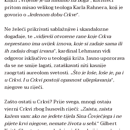
knjizi „
Vrijeme je da mislimo na Boga
“, koristeći
pritom misao velikog teologa Karla Rahnera, koji je
govorio o „
ledenom dobu Crkve
“.
Ne želeći prikrivati sablažnjive i skandalozne
događaje, te „
vidjevši otvorene rane koje Crkva
neprestano ima uvijek iznova, koje si zadaje sama ili
ih zadaju drugi izvana
“, kardinal Lehmann vidi
odgovor isključivo u teologiji križa. Jasno upozorava
da se ne smije lagati, zataškavati niti kasnije
zaogrtati aureolom svetosti. „
Što je loše, loše je, pa i
u Crkvi. I u Crkvi postoji opasnost uljepšavanja
“,
njegove su riječi.
Zašto ostati u Crkvi? Prije svega, mnogi ostaju
vjerni Crkvi zbog Isusovih riječi: „
Zaista, zaista
kažem vam: ako ne jedete tijela Sina Čovječjega i ne
pijete krvi njegove, nemate života u sebi
.“ Gilbert