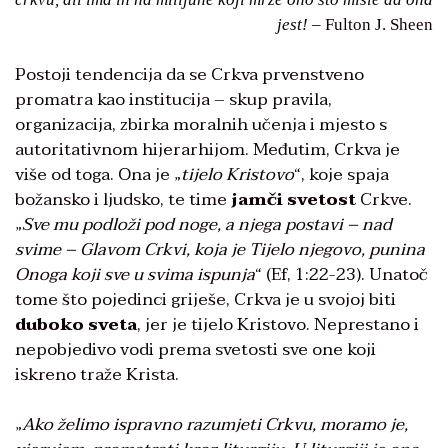
jest!
– Fulton J. Sheen
Postoji tendencija da se Crkva prvenstveno
promatra kao institucija – skup pravila,
organizacija, zbirka moralnih učenja i mjesto s
autoritativnom hijerarhijom. Međutim, Crkva je
više od toga. Ona je „
tijelo Kristovo
“, koje spaja
božansko i ljudsko, te time
jamči svetost
Crkve.
„
Sve mu podloži pod noge, a njega postavi – nad
svime – Glavom Crkvi, koja je Tijelo njegovo, punina
Onoga koji sve u svima ispunja
“ (Ef, 1:22-23). Unatoč
tome što pojedinci griješe, Crkva je u svojoj biti
duboko sveta
, jer je tijelo Kristovo. Neprestano i
nepobjedivo vodi prema svetosti sve one koji
iskreno traže Krista.
„
Ako želimo ispravno razumjeti Crkvu, moramo je,