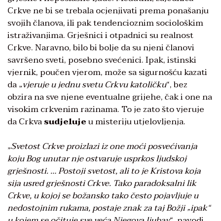
Crkve ne bi se trebala ocjenjivati prema ponašanju
svojih članova, ili pak tendencioznim sociološkim
istraživanjima. Grješnici i otpadnici su realnost
Crkve. Naravno, bilo bi bolje da su njeni članovi
savršeno sveti, posebno svećenici. Ipak, istinski
vjernik, poučen vjerom, može sa sigurnošću kazati
da „
vjeruje u jednu svetu Crkvu katoličku
“, bez
obzira na sve njene eventualne grijehe, čak i one na
visokim crkvenim razinama. To je zato što vjeruje
da Crkva
sudjeluje
u misteriju utjelovljenja.
„
Svetost Crkve proizlazi iz one moći posvećivanja
koju Bog unutar nje ostvaruje usprkos ljudskoj
grješnosti. … Postoji svetost, ali to je Kristova koja
sija usred grješnosti Crkve. Tako paradoksalni lik
Crkve, u kojoj se božansko tako često pojavljuje u
nedostojnim rukama, postaje znak za taj Božji „ipak“
u kojem se očituje sve veća Njegova ljubav
“, navodi