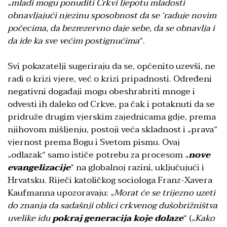
„
mladi mogu ponuditi Crkvi ljepotu mladosti
obnavljajući njezinu sposobnost da se ‘raduje novim
počecima, da bezrezervno daje sebe, da se obnavlja i
da ide ka sve većim postignućima
“.
Svi pokazatelji sugeriraju da se, općenito uzevši, ne
radi o krizi vjere, već o krizi pripadnosti. Određeni
negativni događaji mogu obeshrabriti mnoge i
odvesti ih daleko od Crkve, pa čak i potaknuti da se
pridruže drugim vjerskim zajednicama gdje, prema
njihovom mišljenju, postoji veća skladnost i „prava“
vjernost prema Bogu i Svetom pismu. Ovaj
„odlazak“ samo ističe potrebu za procesom „
nove
evangelizacije
“ na globalnoj razini, uključujući i
Hrvatsku. Riječi katoličkog sociologa Franz-Xavera
Kaufmanna upozoravaju: „
Morat će se trijezno uzeti
do znanja da sadašnji oblici crkvenog dušobrižništva
uvelike idu
pokraj generacija koje dolaze
“ („
Kako