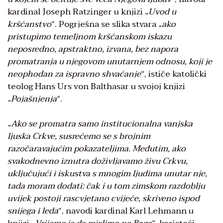
kardinal Joseph Ratzinger u knjizi „
Uvod u
kršćanstvo
“. Pogrješna se slika stvara „
ako
pristupimo temeljnom kršćanskom iskazu
neposredno, apstraktno, izvana, bez napora
promatranja u njegovom unutarnjem odnosu, koji je
neophodan za ispravno shvaćanje
“, ističe katolički
teolog Hans Urs von Balthasar u svojoj knjizi
„
Pojašnjenja
“.
„
Ako se promatra samo institucionalna vanjska
ljuska Crkve, susrećemo se s brojnim
razočaravajućim pokazateljima. Međutim, ako
svakodnevno iznutra doživljavamo živu Crkvu,
uključujući i iskustva s mnogim ljudima unutar nje,
tada moram dodati: čak i u tom zimskom razdoblju
uvijek postoji rascvjetano cvijeće, skriveno ispod
snijega i leda
“, navodi kardinal Karl Lehmann u