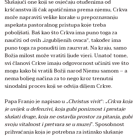
Slušajući one koji se osjećaju otuđenima od
kršćanstva ili čak apatičnima prema njemu, Crkva
može napraviti velike korake u prepoznavanju
aspekata pastoralnog pristupa koje treba
poboljšati. Baš kao što Crkva ima puno toga za
naučiti od ovih „izgubljenih ovaca“, također ima
puno toga za ponuditi im zauzvrat. Na kraju, samo
Božja milost može vratiti ljude vjeri. Unatoč tome,
svi članovi Crkve imaju odgovornost učiniti sve što
mogu kako bi vratili Božji narod Njemu samom – a
nema boljeg načina za to nego kroz trenutni
sinodalni proces koji se odvija diljem Crkve.
Papa Franjo je napisao u „
Christus vivit
“: „
Crkva koja
je uvijek u defenzivi, koja gubi poniznost i prestaje
slušati druge, koja ne ostavlja prostor za pitanja, gubi
svoju vitalnost i pretvara se u muzej
”. Sposobnost
prihvaćanja koja je potrebna za istinsko slušanje