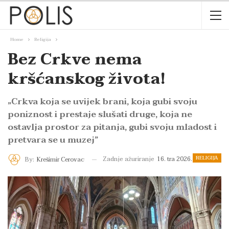
Home
Religija
Bez Crkve nema
kršćanskog života!
„Crkva koja se uvijek brani, koja gubi svoju
poniznost i prestaje slušati druge, koja ne
ostavlja prostor za pitanja, gubi svoju mladost i
pretvara se u muzej”
RELIGIJA
Zadnje ažuriranje
16. tra 2026.
By:
Krešimir Cerovac