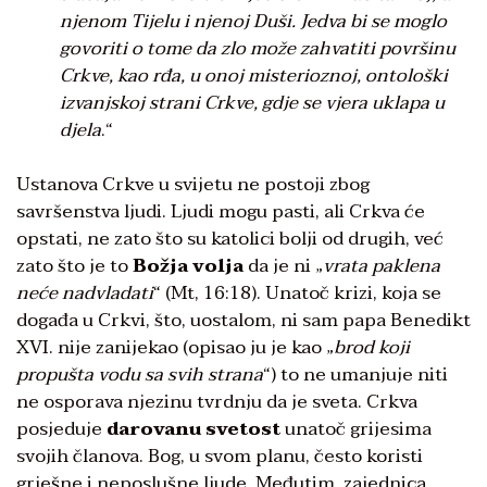
njenom Tijelu i njenoj Duši. Jedva bi se moglo
govoriti o tome da zlo može zahvatiti površinu
Crkve, kao rđa, u onoj misterioznoj, ontološki
izvanjskoj strani Crkve, gdje se vjera uklapa u
djela
.“
Ustanova Crkve u svijetu ne postoji zbog
savršenstva ljudi. Ljudi mogu pasti, ali Crkva će
opstati, ne zato što su katolici bolji od drugih, već
zato što je to
Božja volja
da je ni „
vrata paklena
neće nadvladati
“ (Mt, 16:18). Unatoč krizi, koja se
događa u Crkvi, što, uostalom, ni sam papa Benedikt
XVI. nije zanijekao (opisao ju je kao „
brod koji
propušta vodu sa svih strana
“) to ne umanjuje niti
ne osporava njezinu tvrdnju da je sveta. Crkva
posjeduje
darovanu svetost
unatoč grijesima
svojih članova. Bog, u svom planu, često koristi
grješne i neposlušne ljude. Međutim, zajednica