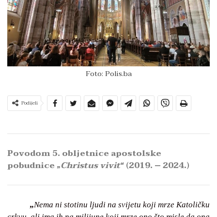
Foto: Polis.ba
Podijeli
Povodom 5. obljetnice apostolske
pobudnice „
Christus vivit
“
(2019. – 2024.)
„
Nema ni stotinu ljudi na svijetu koji mrze Katoličku
crkvu, ali ima ih na milijune koji mrze ono što misle da ona