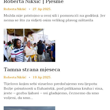
Roberta Nikšić | Pjesme
Roberta Nikšić
27. lip 2025.
Možda nije pristojno u ovoj sili i pomoru ići na godišnji. Jer
nema se što za vidjeti osim velikog plavog ništavila
Tamna strana mjeseca
Roberta Nikšić
19. lip 2025.
Tijelovo kojim sebi vizuelno predočujemo svu ljepotu
Božje prisutnosti u Euharistiji, pod prilikama kruha i vina,
jeste – gozba ljubavi – svi gladujemo, čeznemo da smo
voljeni, da smo…