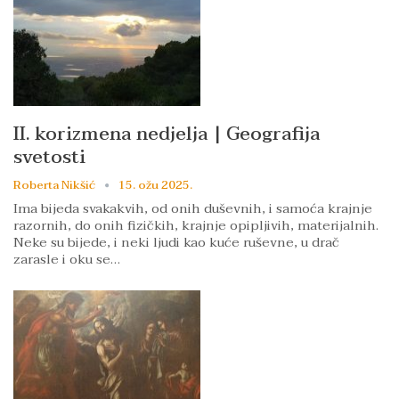
II. korizmena nedjelja | Geografija
svetosti
Roberta Nikšić
15. ožu 2025.
Ima bijeda svakakvih, od onih duševnih, i samoća krajnje
razornih, do onih fizičkih, krajnje opipljivih, materijalnih.
Neke su bijede, i neki ljudi kao kuće ruševne, u drač
zarasle i oku se…