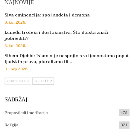
NAJNOVIJE
Siva eminencija: spoj anđela i demona
6. kol 2026.
Između trofeja i dostojanstva: Što doista znači
pobijediti?
3. kol 2026.
Sihem Djebbi: Islam nije nespojiv s vrijednostima poput
ljudskih prava, pluralizma ili…
31. srp 2026.
PRETHODNO
SLJEDEĆE
SADRŽAJ
Propovijedi i meditacije
475
Religija
321