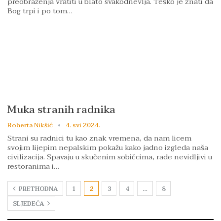
preobraženja vratiti u blato svakodnevlja. Teško je znati da
Bog trpi i po tom…
Muka stranih radnika
Roberta Nikšić
4. svi 2024.
Strani su radnici tu kao znak vremena, da nam licem
svojim lijepim nepalskim pokažu kako jadno izgleda naša
civilizacija. Spavaju u skučenim sobičcima, rade nevidljivi u
restoranima i…
PRETHODNA
1
2
3
4
…
8
SLJEDEĆA