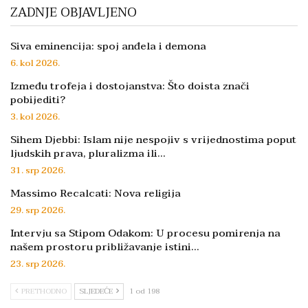
ZADNJE OBJAVLJENO
Siva eminencija: spoj anđela i demona
6. kol 2026.
Između trofeja i dostojanstva: Što doista znači
pobijediti?
3. kol 2026.
Sihem Djebbi: Islam nije nespojiv s vrijednostima poput
ljudskih prava, pluralizma ili…
31. srp 2026.
Massimo Recalcati: Nova religija
29. srp 2026.
Intervju sa Stipom Odakom: U procesu pomirenja na
našem prostoru približavanje istini…
23. srp 2026.
PRETHODNO
SLJEDEĆE
1 od 198