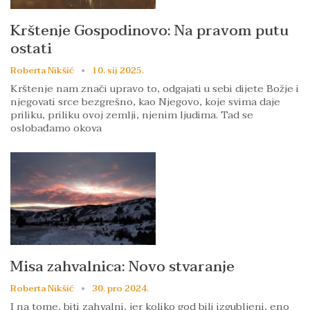
Krštenje Gospodinovo: Na pravom putu
ostati
Roberta Nikšić
10. sij 2025.
Krštenje nam znači upravo to, odgajati u sebi dijete Božje i
njegovati srce bezgrešno, kao Njegovo, koje svima daje
priliku, priliku ovoj zemlji, njenim ljudima. Tad se
oslobađamo okova
Misa zahvalnica: Novo stvaranje
Roberta Nikšić
30. pro 2024.
I na tome, biti zahvalni, jer koliko god bili izgubljeni, eno