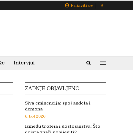
Prijaviti se
že
Intervjui
ZADNJE OBJAVLJENO
Siva eminencija: spoj anđela i
demona
6. kol 2026.
Između trofeja i dostojanstva: Što
doista znači pobijediti?