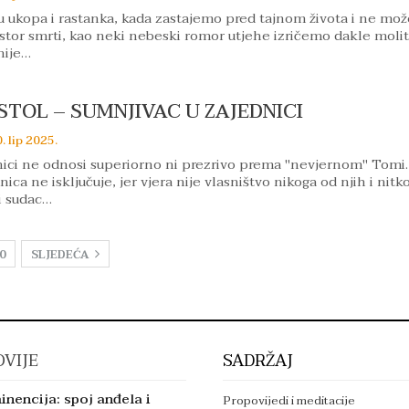
u ukopa i rastanka, kada zastajemo pred tajnom života i ne m
ostor smrti, kao neki nebeski romor utjehe izričemo dakle moli
nije…
TOL – SUMNJIVAC U ZAJEDNICI
. lip 2025.
nici ne odnosi superiorno ni prezrivo prema "nevjernom" Tomi.
ica ne isključuje, jer vjera nije vlasništvo nikoga od njih i nitk
i sudac…
0
SLJEDEĆA
VIJE
SADRŽAJ
inencija: spoj anđela i
Propovijedi i meditacije