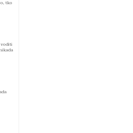
o, tko
voditi
nikada
ada