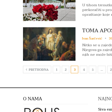
U tihom trenutk
prekoračiti u pr
opraštanje koje 
TOMA APOS
Ivan Šarčević
30
Nitko se u zajed
Njegova ga zajedn
njih ne može bit
PRETHODNA
1
2
3
4
5
…
2
O NAMA
NAJNO
Siva em