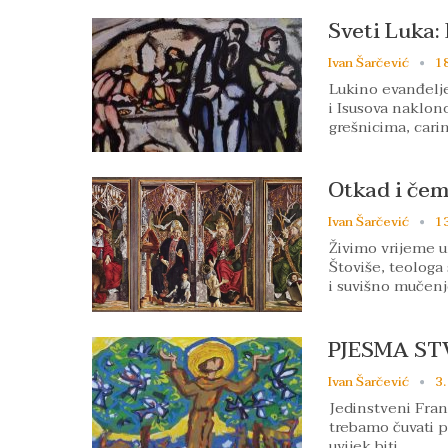
Sveti Luka:
Ivan Šarčević
18
Lukino evanđelje
i Isusova naklon
grešnicima, cari
Otkad i čem
Ivan Šarčević
13
Živimo vrijeme u
Štoviše, teologa
i suvišno mučenj
PJESMA ST
Ivan Šarčević
3.
Jedinstveni Franj
trebamo čuvati po
uvijek biti…