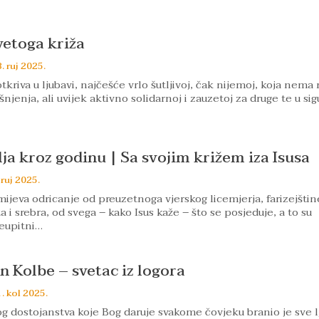
vetoga križa
. ruj 2025.
tkriva u ljubavi, najčešće vrlo šutljivoj, čak nijemoj, koja nema r
njenja, ali uvijek aktivno solidarnoj i zauzetoj za druge te u sig
lja kroz godinu | Sa svojim križem iza Isusa
 ruj 2025.
mijeva odricanje od preuzetnoga vjerskog licemjerja, farizejštin
a i srebra, od svega – kako Isus kaže – što se posjeduje, a to su
neupitni…
n Kolbe – svetac iz logora
. kol 2025.
 dostojanstva koje Bog daruje svakome čovjeku branio je sve l