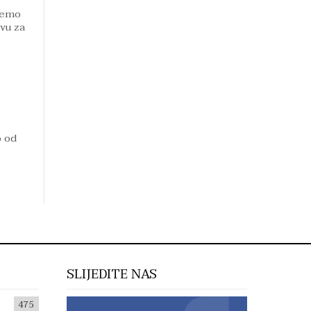
ožemo
tvu za
o od
SLIJEDITE NAS
475