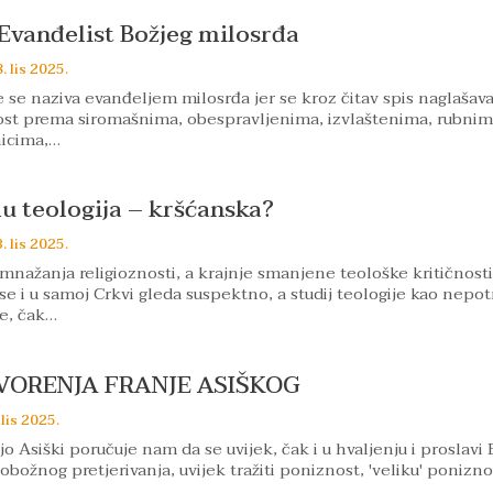
 Evanđelist Božjeg milosrđa
. lis 2025.
 se naziva evanđeljem milosrđa jer se kroz čitav spis naglašava
ost prema siromašnima, obespravljenima, izvlaštenima, rubnim
nicima,…
u teologija – kršćanska?
. lis 2025.
mnažanja religioznosti, a krajnje smanjene teološke kritičnosti
 se i u samoj Crkvi gleda suspektno, a studij teologije kao nepo
e, čak…
VORENJA FRANJE ASIŠKOG
 lis 2025.
o Asiški poručuje nam da se uvijek, čak i u hvaljenju i proslavi 
božnog pretjerivanja, uvijek tražiti poniznost, 'veliku' poniznos