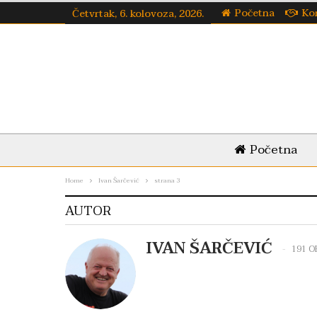
Početna
Ko
Četvrtak, 6. kolovoza, 2026.
Početna
Home
Ivan Šarčević
strana 3
AUTOR
IVAN ŠARČEVIĆ
191 O