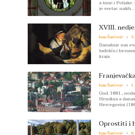
a time i Poljake.
je svetac naših…
XVIII. nedj
Ivan Šarčević
3.
Današnje nas eva
ludošću i bezum
kraja
Franjevačka
Ivan Šarčević
1.
God. 1881., neda
Hendina a danas F
Hercegovini (186
Oprostiti i 
Ivan Šarčević
9.