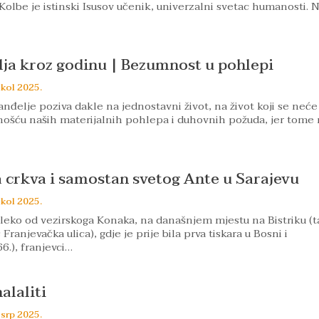
 Kolbe je istinski Isusov učenik, univerzalni svetac humanosti. N
elja kroz godinu | Bezumnost u pohlepi
 kol 2025.
nđelje poziva dakle na jednostavni život, na život koji se neće 
nošću naših materijalnih pohlepa i duhovnih požuda, jer tome 
 crkva i samostan svetog Ante u Sarajevu
 kol 2025.
leko od vezirskoga Konaka, na današnjem mjestu na Bistriku (t
ranjevačka ulica), gdje je prije bila prva tiskara u Bosni i
6.), franjevci…
halaliti
 srp 2025.