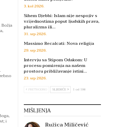
3. kol 2026.
Sihem Djebbi: Islam nije nespojiv s
vrijednostima poput ljudskih prava,
 Božja
pluralizma ili…
a,
31. srp 2026.
Massimo Recalcati: Nova religija
29. srp 2026.
Intervju sa Stipom Odakom: U
procesu pomirenja na našem
.
prostoru približavanje istini…
trebno
23. srp 2026.
PRETHODNO
SLJEDEĆE
1 od 198
MIŠLJENJA
Boga,
t; i
Ružica Miličević