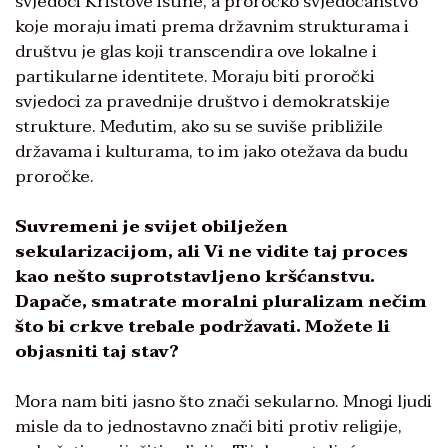
svjedoci Kristove istine, a proročko svjedočanstvo
koje moraju imati prema državnim strukturama i
društvu je glas koji transcendira ove lokalne i
partikularne identitete. Moraju biti proročki
svjedoci za pravednije društvo i demokratskije
strukture. Međutim, ako su se suviše približile
državama i kulturama, to im jako otežava da budu
proročke.
Suvremeni je svijet obilježen
sekularizacijom, ali Vi ne vidite taj proces
kao nešto suprotstavljeno kršćanstvu.
Dapače, smatrate moralni pluralizam nečim
što bi crkve trebale podržavati. Možete li
objasniti taj stav?
Mora nam biti jasno što znači sekularno. Mnogi ljudi
misle da to jednostavno znači biti protiv religije,