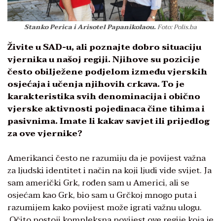
Stanko Perica i Arisotel Papanikolaou.
Foto: Polis.ba
Živite u SAD-u, ali poznajte dobro situaciju
vjernika u našoj regiji. Njihove su pozicije
često obilježene podjelom između vjerskih
osjećaja i učenja njihovih crkava. To je
karakteristika svih denominacija i obično
vjerske aktivnosti pojedinaca čine tihima i
pasivnima. Imate li kakav savjet ili prijedlog
za ove vjernike?
Amerikanci često ne razumiju da je povijest važna
za ljudski identitet i način na koji ljudi vide svijet. Ja
sam američki Grk, rođen sam u Americi, ali se
osjećam kao Grk, bio sam u Grčkoj mnogo puta i
razumijem kako povijest može igrati važnu ulogu.
Očito postoji kompleksna povijest ove regije koja je