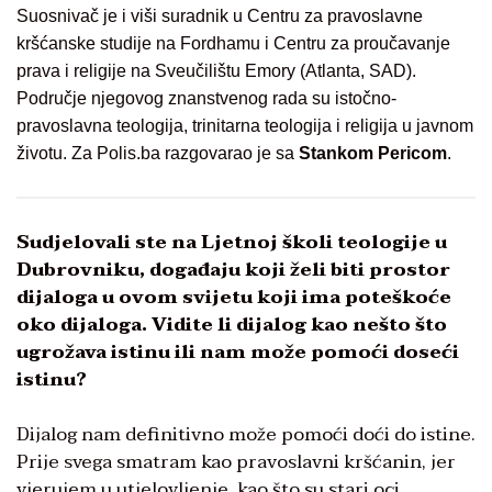
Suosnivač je i viši suradnik u Centru za pravoslavne
kršćanske studije na Fordhamu i Centru za proučavanje
prava i religije na Sveučilištu Emory (Atlanta, SAD).
Područje njegovog znanstvenog rada su istočno-
pravoslavna teologija, trinitarna teologija i religija u javnom
životu. Za Polis.ba razgovarao je sa
Stankom Pericom
.
Sudjelovali ste na Ljetnoj školi teologije u
Dubrovniku, događaju koji želi biti prostor
dijaloga u ovom svijetu koji ima poteškoće
oko dijaloga. Vidite li dijalog kao nešto što
ugrožava istinu ili nam može pomoći doseći
istinu?
Dijalog nam definitivno može pomoći doći do istine.
Prije svega smatram kao pravoslavni kršćanin, jer
vjerujem u utjelovljenje, kao što su stari oci