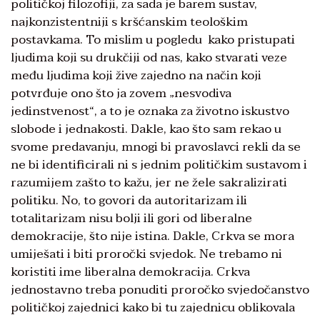
političkoj filozofiji, za sada je barem sustav,
najkonzistentniji s kršćanskim teološkim
postavkama. To mislim u pogledu kako pristupati
ljudima koji su drukčiji od nas, kako stvarati veze
među ljudima koji žive zajedno na način koji
potvrđuje ono što ja zovem „nesvodiva
jedinstvenost“, a to je oznaka za životno iskustvo
slobode i jednakosti. Dakle, kao što sam rekao u
svome predavanju, mnogi bi pravoslavci rekli da se
ne bi identificirali ni s jednim političkim sustavom i
razumijem zašto to kažu, jer ne žele sakralizirati
politiku. No, to govori da autoritarizam ili
totalitarizam nisu bolji ili gori od liberalne
demokracije, što nije istina. Dakle, Crkva se mora
umiješati i biti proročki svjedok. Ne trebamo ni
koristiti ime liberalna demokracija. Crkva
jednostavno treba ponuditi proročko svjedočanstvo
političkoj zajednici kako bi tu zajednicu oblikovala