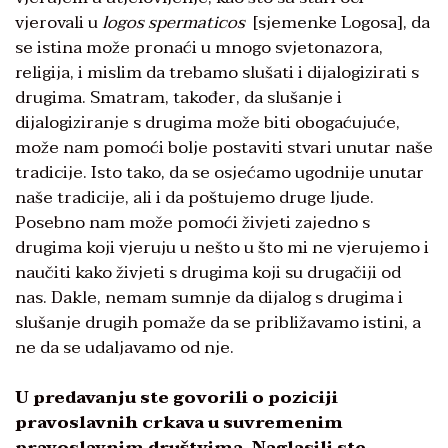
vjerovali u
logos spermaticos
[sjemenke Logosa], da
se istina može pronaći u mnogo svjetonazora,
religija, i mislim da trebamo slušati i dijalogizirati s
drugima. Smatram, također, da slušanje i
dijalogiziranje s drugima može biti obogaćujuće,
može nam pomoći bolje postaviti stvari unutar naše
tradicije. Isto tako, da se osjećamo ugodnije unutar
naše tradicije, ali i da poštujemo druge ljude.
Posebno nam može pomoći živjeti zajedno s
drugima koji vjeruju u nešto u što mi ne vjerujemo i
naučiti kako živjeti s drugima koji su drugačiji od
nas. Dakle, nemam sumnje da dijalog s drugima i
slušanje drugih pomaže da se približavamo istini, a
ne da se udaljavamo od nje.
U predavanju ste govorili o poziciji
pravoslavnih crkava u suvremenim
pravoslavnim društvima. Naglasili ste