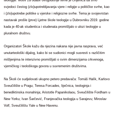
teologije. Motiv za odabir ovogodišnje teme je činjenica da smo
svjedoci čestog (zlo)upotrebljavanja vjere i religije u političke svrhe, kao
i (zlo)upotrebe politike u vjerske i religiozne svrhe. Tema je svojevrstan
nastavak prošle (prve) Ljetne škole teologije u Dubrovniku 2019. godine
kada je 40-ak studentica i studenata promišljalo o ulozi teologije u
pluralnom društvu.
Organizatori Škole kažu da njezina nakana nije javna rasprava, već
unutarteološki dijalog, kako bi se sudionici mogli susresti s različitim
mišljenjima te intenzivno promišljati o svim dimenzijama crkvenoga,
vjerničkog i teološkoga govora u suvremenim društvima.
Na Školi će sudjelovati ukupno petero predavača: Tomáš Halík, Karlovo
Sveučilište u Pragu; Teresa Forcades, liječnica, teologinja i
benediktinska monahinja; Aristotle Papanikolaou, Sveučilište Fordham u
New Yorku; Ivan Šarčević, Franjevačka teologija u Sarajevu; Miroslav
Volf, Sveučilištu Yale u New Havenu.