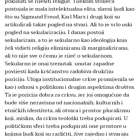
pokušati se riješiti religije. Tijekom stoljeća
postojala je mala intelektualna elita, slavni ljudi kao
što su Sigmund Freud, Karl Marx i drugi koji su
artikulirali takav pogled na stvari. Ali to je vrlo uski
pogled na sekularizaciju. I danas postoji
sekularizam, a to je sekularno kao ideologija koja
želi vidjeti religiju eliminiranu ili marginaliziranu,
ali to nije sve o čemu je riječ o sekularnom.
Sekularno je onaj trenutak unutar zapadne
povijesti kada kršćanstvo zadobiva drukčiju
poziciju. Uloga institucionalne crkve promijenila se
kao i odnosi s politikom i drugim aspektima društva.
Ta je pozicija dobra za crkvu, jer joj omogućuje da
bude više nezavisna od nacionalnih, kulturnih i
etničkih identiteta, ali otvara i prostor pluralizmu
koji, mislim, da crkva teološki treba podupirati. U
političkom sferi treba podupirati one prostore u
kojima ljudi koji su različiti, žive zajedno i stvaraju