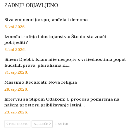
ZADNJE OBJAVLJENO
Siva eminencija: spoj anđela i demona
6. kol 2026.
Između trofeja i dostojanstva: Što doista znači
pobijediti?
3. kol 2026.
Sihem Djebbi: Islam nije nespojiv s vrijednostima poput
ljudskih prava, pluralizma ili…
31. srp 2026.
Massimo Recalcati: Nova religija
29. srp 2026.
Intervju sa Stipom Odakom: U procesu pomirenja na
našem prostoru približavanje istini…
23. srp 2026.
PRETHODNO
SLJEDEĆE
1 od 198