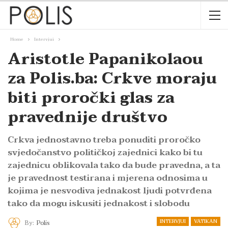
Home
Intervjui
Aristotle Papanikolaou
za Polis.ba: Crkve moraju
biti proročki glas za
pravednije društvo
Crkva jednostavno treba ponuditi proročko
svjedočanstvo političkoj zajednici kako bi tu
zajednicu oblikovala tako da bude pravedna, a ta
je pravednost testirana i mjerena odnosima u
kojima je nesvodiva jednakost ljudi potvrđena
tako da mogu iskusiti jednakost i slobodu
INTERVJUI
VATIKAN
By:
Polis