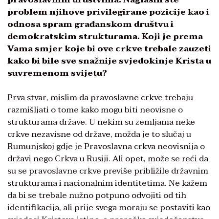
problem njihove privilegirane pozicije kao i
odnosa spram građanskom društvu i
demokratskim strukturama. Koji je prema
Vama smjer koje bi ove crkve trebale zauzeti
kako bi bile sve snažnije svjedokinje Krista u
suvremenom svijetu?
Prva stvar, mislim da pravoslavne crkve trebaju
razmišljati o tome kako mogu biti neovisne o
strukturama države. U nekim su zemljama neke
crkve nezavisne od države, možda je to slučaj u
Rumunjskoj gdje je Pravoslavna crkva neovisnija o
državi nego Crkva u Rusiji. Ali opet, može se reći da
su se pravoslavne crkve previše približile državnim
strukturama i nacionalnim identitetima. Ne kažem
da bi se trebale nužno potpuno odvojiti od tih
identifikacija, ali prije svega moraju se postaviti kao