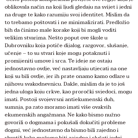
oblikovala način na koji ljudi gledaju na svijet i jedni
na druge te kako razumiju svoj identitet. Mislim da
to trebamo poštovati i ne minimalizirati. Predložio
bih da činimo male korake koji bi mogli voditi
velikim stvarima. Nešto poput ove škole u
Dubrovniku koja potiče dijalog, razgovor, slušanje,
učenje – to su stvari koje mogu potaknuti i
promijeniti umove i srca. Te ideje ne ostaju
jednostavno ovdje, već nastavljaju utjecati na one
koji su bili ovdje, jer ih prate onamo kamo odlaze u
njihovu svakodnevnicu. Dakle, mislim da je to još
jedna uloga koju crkve, kao proročki svjedoci, mogu
imati. Postoji svojevrsni antiekumenski duh,
sumnja, pa zato moramo imati više ovakvih
ekumenskih angažmana. Ne kako bismo nužno
govorili o dogmama i pokušali dokučiti probleme
dogmi, već jednostavno da bismo bili zajedno i
shvatili kako možemo biti zajedno i slušati jedni