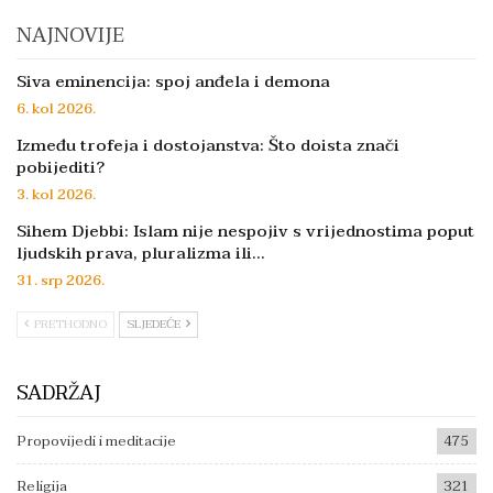
NAJNOVIJE
Siva eminencija: spoj anđela i demona
6. kol 2026.
Između trofeja i dostojanstva: Što doista znači
pobijediti?
3. kol 2026.
Sihem Djebbi: Islam nije nespojiv s vrijednostima poput
ljudskih prava, pluralizma ili…
31. srp 2026.
PRETHODNO
SLJEDEĆE
SADRŽAJ
Propovijedi i meditacije
475
Religija
321