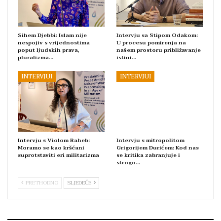
Sihem Djebbi: Islam nije
Intervju sa Stipom Odakom:
nespojiv s vrijednostima
U procesu pomirenja na
poput ljudskih prava,
našem prostoru približavanje
pluralizma…
istini…
INTERVJUI
INTERVJUI
Intervju s Violom Raheb:
Intervju s mitropolitom
Moramo se kao kršćani
Grigorijem Durićem: Kod nas
suprotstaviti eri militarizma
se kritika zabranjuje i
strogo…
PRETHODNO
SLJEDEĆE