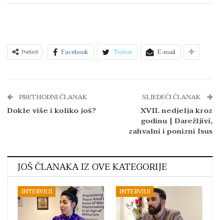
Facebook
Twitter
E-mail
Podijeli
PRETHODNI ČLANAK
SLJEDEĆI ČLANAK
Dokle više i koliko još?
XVII. nedjelja kroz
godinu | Darežljivi,
zahvalni i ponizni Isus
JOŠ ČLANAKA IZ OVE KATEGORIJE
INTERVJUI
INTERVJUI