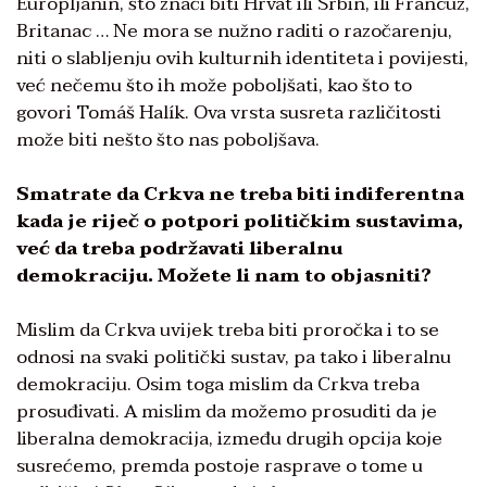
Europljanin, što znači biti Hrvat ili Srbin, ili Francuz,
Britanac … Ne mora se nužno raditi o razočarenju,
niti o slabljenju ovih kulturnih identiteta i povijesti,
već nečemu što ih može poboljšati, kao što to
govori Tomáš Halík. Ova vrsta susreta različitosti
može biti nešto što nas poboljšava.
Smatrate
da Crkva ne treba biti indiferentna
kada je riječ o potpori političkim sustavima,
već da treba podržavati liberalnu
demokraciju. Možete li nam to objasniti?
Mislim da Crkva uvijek treba biti proročka i to se
odnosi na svaki politički sustav, pa tako i liberalnu
demokraciju. Osim toga mislim da Crkva treba
prosuđivati. A mislim da možemo prosuditi da je
liberalna demokracija, između drugih opcija koje
susrećemo, premda postoje rasprave o tome u