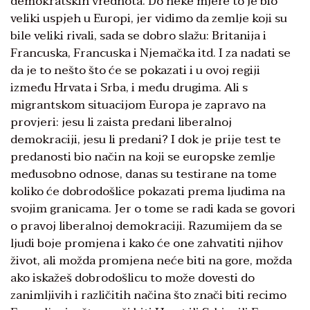
demokratskih vrednota. Do neke mjere to je bio
veliki uspjeh u Europi, jer vidimo da zemlje koji su
bile veliki rivali, sada se dobro slažu: Britanija i
Francuska, Francuska i Njemačka itd. I za nadati se
da je to nešto što će se pokazati i u ovoj regiji
između Hrvata i Srba, i među drugima. Ali s
migrantskom situacijom Europa je zapravo na
provjeri: jesu li zaista predani liberalnoj
demokraciji, jesu li predani? I dok je prije test te
predanosti bio način na koji se europske zemlje
međusobno odnose, danas su testirane na tome
koliko će dobrodošlice pokazati prema ljudima na
svojim granicama. Jer o tome se radi kada se govori
o pravoj liberalnoj demokraciji. Razumijem da se
ljudi boje promjena i kako će one zahvatiti njihov
život, ali možda promjena neće biti na gore, možda
ako iskažeš dobrodošlicu to može dovesti do
zanimljivih i različitih načina što znači biti recimo